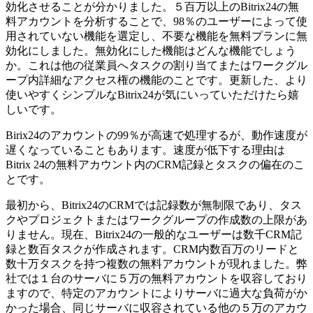
効化させることが分かりました。５百万以上のBitrix24の無
料アカウントを分析することで、98％のユーザーによって使
用されていない機能を選定し、不要な機能を無料プランに無
効化にしました。無効化にした機能はどんな機能でしょう
か。これは他の従業員へタスクの割り当てまたはワークグル
ープ内詳細なアクセス権の機能のことです。更新した、より
使いやすくシンプルなBitrix24が気にいっていただけたら嬉
しいです。
Birix24のアカウントの99％が高速で処理するが、動作速度が
遅くなっていることもあります。速度が低下する理由は
Bitrix 24の無料アカウント内のCRM記録とタスクの偏在のこ
とです。
最初から、Bitrix24のCRMでは記録数が無制限であり、タス
クやプロジェクトまたはワークグループの作成数の上限があ
りません。現在、Bitrix24の一般的なユーザーは数千CRM記
録と数百タスクが作成されます。CRM内数百万のリードと
数十万タスクを持つ複数の無料アカウントが現れました。弊
社では１台のサーバに５万の無料アカウントを収容しており
ますので、特定のアカウントによりサーバに過大な負荷がか
かった場合、同じサーバに収容されている他の５万のアカウ