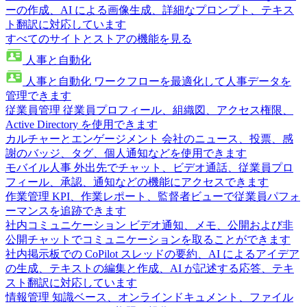
ーの作成、AI による画像生成、詳細なプロンプト、テキス
ト翻訳に対応しています
すべてのサイトとストアの機能を見る
人事と自動化
人事と自動化
ワークフローを最適化して人事データを
管理できます
従業員管理
従業員プロフィール、組織図、アクセス権限、
Active Directory を使用できます
カルチャーとエンゲージメント
会社のニュース、投票、感
謝のバッジ、タグ、個人通知などを使用できます
モバイル人事
外出先でチャット、ビデオ通話、従業員プロ
フィール、承認、通知などの機能にアクセスできます
作業管理
KPI、作業レポート、監督者ビューで従業員パフォ
ーマンスを追跡できます
社内コミュニケーション
ビデオ通知、メモ、公開および非
公開チャットでコミュニケーションを取ることができます
社内掲示板での CoPilot
スレッドの要約、AI によるアイデア
の生成、テキストの編集と作成、AI が記述する応答、テキ
スト翻訳に対応しています
情報管理
知識ベース、オンラインドキュメント、ファイル