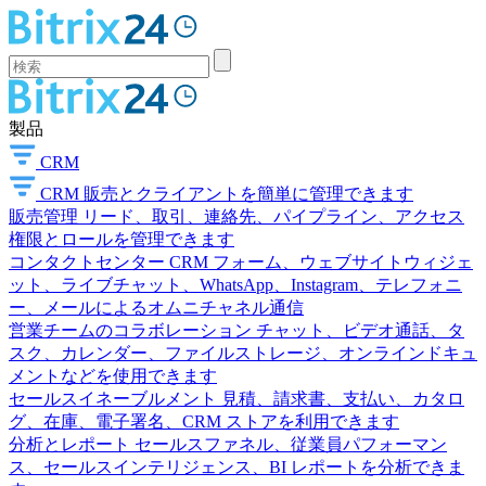
製品
CRM
CRM
販売とクライアントを簡単に管理できます
販売管理
リード、取引、連絡先、パイプライン、アクセス
権限とロールを管理できます
コンタクトセンター
CRM フォーム、ウェブサイトウィジェ
ット、ライブチャット、WhatsApp、Instagram、テレフォニ
ー、メールによるオムニチャネル通信
営業チームのコラボレーション
チャット、ビデオ通話、タ
スク、カレンダー、ファイルストレージ、オンラインドキュ
メントなどを使用できます
セールスイネーブルメント
見積、請求書、支払い、カタロ
グ、在庫、電子署名、CRM ストアを利用できます
分析とレポート
セールスファネル、従業員パフォーマン
ス、セールスインテリジェンス、BI レポートを分析できま