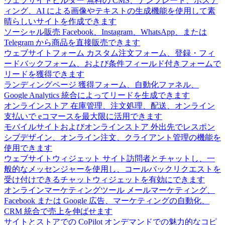
ウェブサイトビルダー
無料の CMS、テンプレート、ホステ
ィング、AI による画像やテキストの生成機能を使用して素
晴らしいサイトを作成できます
ソーシャル販売
Facebook、Instagram、WhatsApp、または
Telegram から商品を直接販売できます
ウェブサイトフォーム
カスタム注文フォーム、登録・フィ
ードバックフォーム、および条件フィールド付きフォームで
リードを獲得できます
ランディングページ
獲得フォーム、自動化ファネル、
Google Analytics 統合によってリードを生成できます
オンラインストア
在庫管理、注文処理、配送、オンライン
支払いで eコマースを最大限に活用できます
モバイルサイトおよびオンラインストア
外出先でレスポン
シブデザイン、オンライン注文、クライアント管理の機能を
使用できます
ウェブサイトウィジェット
サイト訪問者とチャットし、一
般的なメッセンジャーを使用し、コールバックリクエストを
受け付けできるチャットウィジェットを有効にできます
オンラインマーケティングツール
メールマーケティング、
Facebook または Google 広告、マーケティングの自動化、
CRM 統合で売上を伸ばせます
サイトとストアでの CoPilot
オンデマンドでの魅力的なコピ