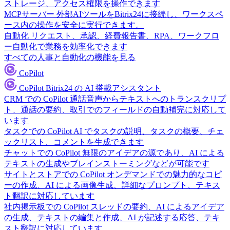
ストレージ、アクセス権限を操作できます
MCPサーバー
外部AIツールをBitrix24に接続し、ワークスペ
ース内の操作を安全に実行できます。
自動化
リクエスト、承認、経費報告書、RPA、ワークフロ
ー自動化で業務を効率化できます
すべての人事と自動化の機能を見る
CoPilot
CoPilot
Bitrix24 の AI 搭載アシスタント
CRM での CoPilot
通話音声からテキストへのトランスクリプ
ト、通話の要約、取引でのフィールドの自動補完に対応して
います
タスクでの CoPilot
AI でタスクの説明、タスクの概要、チェ
ックリスト、コメントを生成できます
チャットでの CoPilot
無限のアイデアの源であり、AI による
テキストの生成やブレインストーミングなどが可能です
サイトとストアでの CoPilot
オンデマンドでの魅力的なコピ
ーの作成、AI による画像生成、詳細なプロンプト、テキス
ト翻訳に対応しています
社内掲示板での CoPilot
スレッドの要約、AI によるアイデア
の生成、テキストの編集と作成、AI が記述する応答、テキ
スト翻訳に対応しています