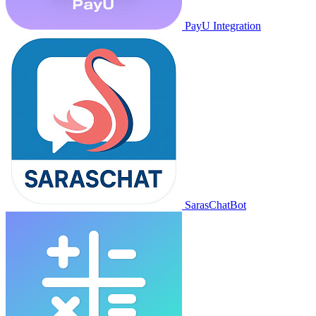
PayU Integration
SarasChatBot