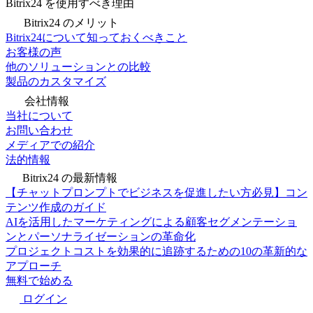
Bitrix24 を使用すべき理由
Bitrix24 のメリット
Bitrix24について知っておくべきこと
お客様の声
他のソリューションとの比較
製品のカスタマイズ
会社情報
当社について
お問い合わせ
メディアでの紹介
法的情報
Bitrix24 の最新情報
【チャットプロンプトでビジネスを促進したい方必見】コン
テンツ作成のガイド
AIを活用したマーケティングによる顧客セグメンテーショ
ンとパーソナライゼーションの革命化
プロジェクトコストを効果的に追跡するための10の革新的な
アプローチ
無料で始める
ログイン