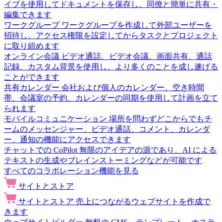
イブを使用してドキュメントを保存し、同僚と簡単に共有・
編集できます
ワークグループ
ワークグループを作成して外部ユーザーを
招待し、アクセス権限を設定してからタスクとプロジェクト
に取り組めます
オンライン会議
ビデオ通話、ビデオ会議、画面共有、通話
記録、カスタム背景を使用し、より多くのことを成し遂げる
ことができます
共有カレンダー
会社および個人のカレンダー、空き時間
帯、会議室の予約、カレンダーの同期を使用して計画を立て
られます
モバイルコミュニケーション
場所を問わずどこからでもチ
ームのメッセンジャー、ビデオ通話、コメント、カレンダ
ー、通知の機能にアクセスできます
チャットでの CoPilot
無限のアイデアの源であり、AI による
テキストの生成やブレインストーミングなどが可能です
すべてのコラボレーション機能を見る
サイトとストア
サイトとストア
売上につながるウェブサイトを作成で
きます