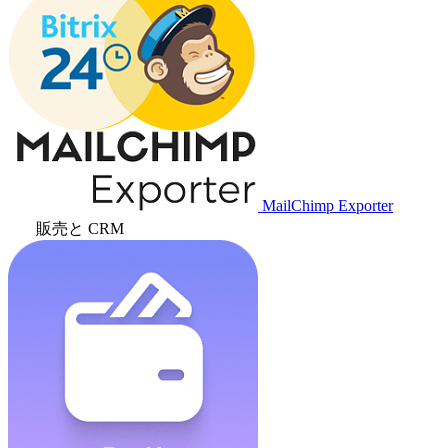
MailChimp Exporter
販売と CRM