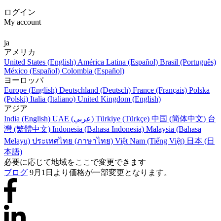
ログイン
My account
ja
アメリカ
United States (English)
América Latina (Español)
Brasil (Português)
México (Español)
Colombia (Español)
ヨーロッパ
Europe (English)
Deutschland (Deutsch)
France (Français)
Polska
(Polski)
Italia (Italiano)
United Kingdom (English)
アジア
India (English)
UAE (عربي)
Türkiye (Türkçe)
中国 (简体中文)
台
灣 (繁體中文)
Indonesia (Bahasa Indonesia)
Malaysia (Bahasa
Melayu)
ประเทศไทย (ภาษาไทย)
Việt Nam (Tiếng Việt)
日本 (日
本語)
必要に応じて地域をここで変更できます
ブログ
9月1日より価格が一部変更となります。