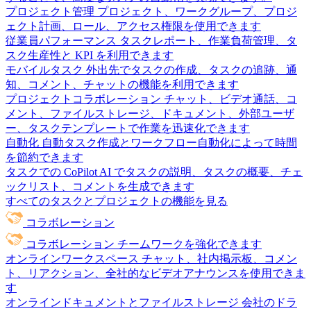
プロジェクト管理
プロジェクト、ワークグループ、プロジ
ェクト計画、ロール、アクセス権限を使用できます
従業員パフォーマンス
タスクレポート、作業負荷管理、タ
スク生産性と KPI を利用できます
モバイルタスク
外出先でタスクの作成、タスクの追跡、通
知、コメント、チャットの機能を利用できます
プロジェクトコラボレーション
チャット、ビデオ通話、コ
メント、ファイルストレージ、ドキュメント、外部ユーザ
ー、タスクテンプレートで作業を迅速化できます
自動化
自動タスク作成とワークフロー自動化によって時間
を節約できます
タスクでの CoPilot
AI でタスクの説明、タスクの概要、チェ
ックリスト、コメントを生成できます
すべてのタスクとプロジェクトの機能を見る
コラボレーション
コラボレーション
チームワークを強化できます
オンラインワークスペース
チャット、社内掲示板、コメン
ト、リアクション、全社的なビデオアナウンスを使用できま
す
オンラインドキュメントとファイルストレージ
会社のドラ