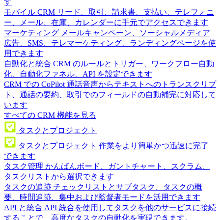
す
モバイル CRM
リード、取引、請求書、支払い、テレフォニ
ー、メール、在庫、カレンダーに手元でアクセスできます
マーケティング
メールキャンペーン、ソーシャルメディア
広告、SMS、テレマーケティング、ランディングページを使
用できます
自動化と統合
CRM のルールとトリガー、ワークフロー自動
化、自動化ファネル、API を設定できます
CRM での CoPilot
通話音声からテキストへのトランスクリプ
ト、通話の要約、取引でのフィールドの自動補完に対応して
います
すべての CRM 機能を見る
タスクとプロジェクト
タスクとプロジェクト
作業をより簡単かつ迅速に完了
できます
タスク管理
かんばんボード、ガントチャート、スクラム、
タスクリストから選択できます
タスクの追跡
チェックリストとサブタスク、タスクの概
要、時間追跡、集中および監督者モードを活用できます
API と統合
API 統合を使用してタスクを他のサービスに接続
することで、高度なタスクの自動化を実現できます。