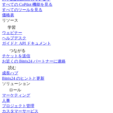
すべての CoPilot 機能を見る
すべてのツールを見る
価格表
リソース
学習
ウェビナー
ヘルプデスク
ガイドと API ドキュメント
つながる
チケットを送信
お近くの Bitrix24 パートナーに連絡
読む
成長ハブ
Bitrix24 のヒントと更新
ソリューション
ロール
マーケティング
人事
プロジェクト管理
カスタマーサービス