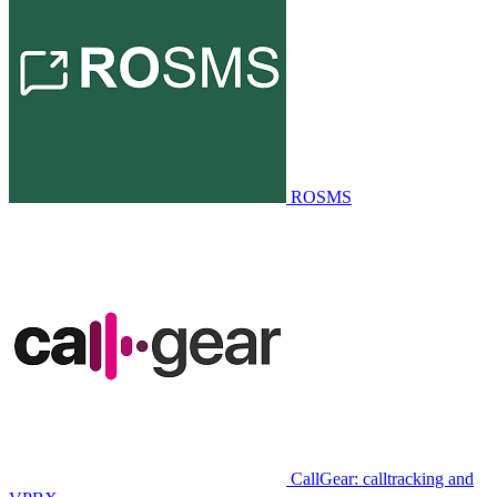
ROSMS
CallGear: calltracking and