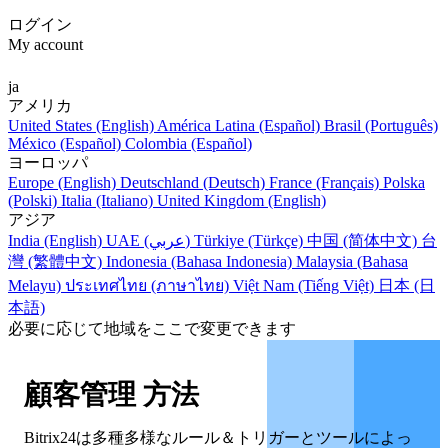
ログイン
My account
ja
アメリカ
United States (English)
América Latina (Español)
Brasil (Português)
México (Español)
Colombia (Español)
ヨーロッパ
Europe (English)
Deutschland (Deutsch)
France (Français)
Polska
(Polski)
Italia (Italiano)
United Kingdom (English)
アジア
India (English)
UAE (عربي)
Türkiye (Türkçe)
中国 (简体中文)
台
灣 (繁體中文)
Indonesia (Bahasa Indonesia)
Malaysia (Bahasa
Melayu)
ประเทศไทย (ภาษาไทย)
Việt Nam (Tiếng Việt)
日本 (日
本語)
必要に応じて地域をここで変更できます
顧客管理 方法
Bitrix24は多種多様なルール＆トリガーとツールによっ