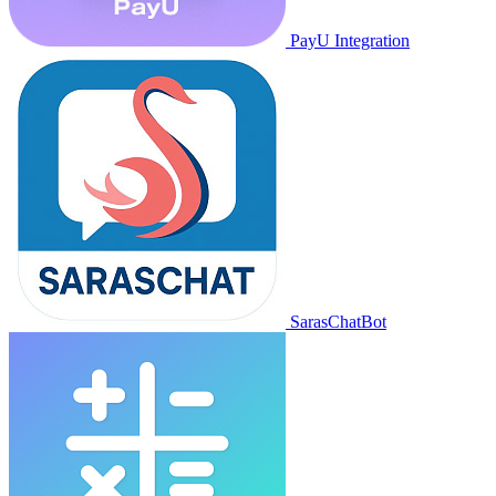
PayU Integration
SarasChatBot