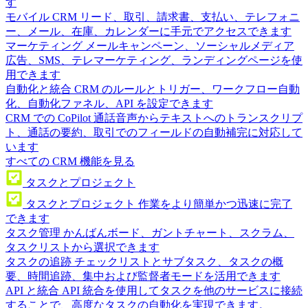
す
モバイル CRM
リード、取引、請求書、支払い、テレフォニ
ー、メール、在庫、カレンダーに手元でアクセスできます
マーケティング
メールキャンペーン、ソーシャルメディア
広告、SMS、テレマーケティング、ランディングページを使
用できます
自動化と統合
CRM のルールとトリガー、ワークフロー自動
化、自動化ファネル、API を設定できます
CRM での CoPilot
通話音声からテキストへのトランスクリプ
ト、通話の要約、取引でのフィールドの自動補完に対応して
います
すべての CRM 機能を見る
タスクとプロジェクト
タスクとプロジェクト
作業をより簡単かつ迅速に完了
できます
タスク管理
かんばんボード、ガントチャート、スクラム、
タスクリストから選択できます
タスクの追跡
チェックリストとサブタスク、タスクの概
要、時間追跡、集中および監督者モードを活用できます
API と統合
API 統合を使用してタスクを他のサービスに接続
することで、高度なタスクの自動化を実現できます。