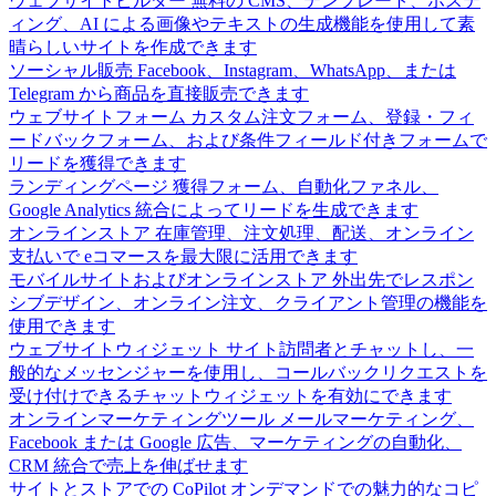
ウェブサイトビルダー
無料の CMS、テンプレート、ホステ
ィング、AI による画像やテキストの生成機能を使用して素
晴らしいサイトを作成できます
ソーシャル販売
Facebook、Instagram、WhatsApp、または
Telegram から商品を直接販売できます
ウェブサイトフォーム
カスタム注文フォーム、登録・フィ
ードバックフォーム、および条件フィールド付きフォームで
リードを獲得できます
ランディングページ
獲得フォーム、自動化ファネル、
Google Analytics 統合によってリードを生成できます
オンラインストア
在庫管理、注文処理、配送、オンライン
支払いで eコマースを最大限に活用できます
モバイルサイトおよびオンラインストア
外出先でレスポン
シブデザイン、オンライン注文、クライアント管理の機能を
使用できます
ウェブサイトウィジェット
サイト訪問者とチャットし、一
般的なメッセンジャーを使用し、コールバックリクエストを
受け付けできるチャットウィジェットを有効にできます
オンラインマーケティングツール
メールマーケティング、
Facebook または Google 広告、マーケティングの自動化、
CRM 統合で売上を伸ばせます
サイトとストアでの CoPilot
オンデマンドでの魅力的なコピ