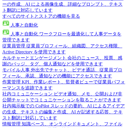
ーの作成、AI による画像生成、詳細なプロンプト、テキス
ト翻訳に対応しています
すべてのサイトとストアの機能を見る
人事と自動化
人事と自動化
ワークフローを最適化して人事データを
管理できます
従業員管理
従業員プロフィール、組織図、アクセス権限、
Active Directory を使用できます
カルチャーとエンゲージメント
会社のニュース、投票、感
謝のバッジ、タグ、個人通知などを使用できます
モバイル人事
外出先でチャット、ビデオ通話、従業員プロ
フィール、承認、通知などの機能にアクセスできます
作業管理
KPI、作業レポート、監督者ビューで従業員パフォ
ーマンスを追跡できます
社内コミュニケーション
ビデオ通知、メモ、公開および非
公開チャットでコミュニケーションを取ることができます
社内掲示板での CoPilot
スレッドの要約、AI によるアイデア
の生成、テキストの編集と作成、AI が記述する応答、テキ
スト翻訳に対応しています
情報管理
知識ベース、オンラインドキュメント、ファイル