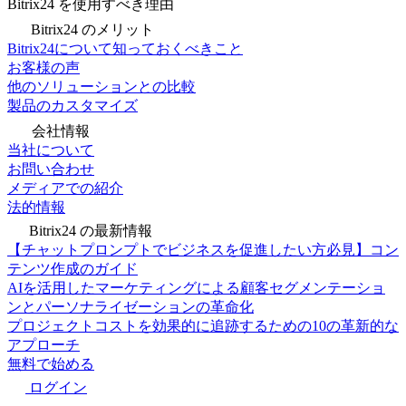
Bitrix24 を使用すべき理由
Bitrix24 のメリット
Bitrix24について知っておくべきこと
お客様の声
他のソリューションとの比較
製品のカスタマイズ
会社情報
当社について
お問い合わせ
メディアでの紹介
法的情報
Bitrix24 の最新情報
【チャットプロンプトでビジネスを促進したい方必見】コン
テンツ作成のガイド
AIを活用したマーケティングによる顧客セグメンテーショ
ンとパーソナライゼーションの革命化
プロジェクトコストを効果的に追跡するための10の革新的な
アプローチ
無料で始める
ログイン