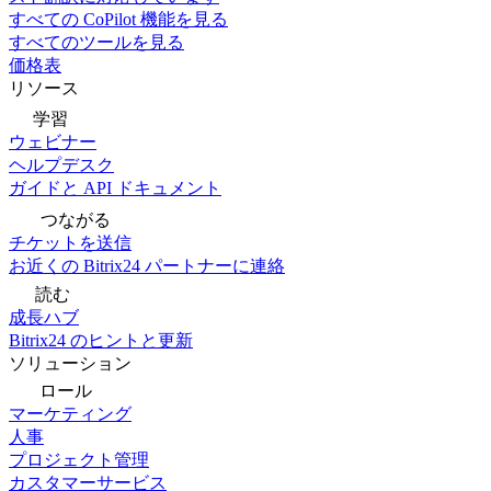
すべての CoPilot 機能を見る
すべてのツールを見る
価格表
リソース
学習
ウェビナー
ヘルプデスク
ガイドと API ドキュメント
つながる
チケットを送信
お近くの Bitrix24 パートナーに連絡
読む
成長ハブ
Bitrix24 のヒントと更新
ソリューション
ロール
マーケティング
人事
プロジェクト管理
カスタマーサービス