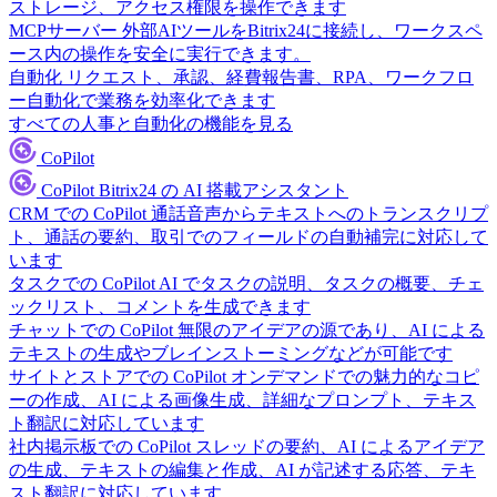
ストレージ、アクセス権限を操作できます
MCPサーバー
外部AIツールをBitrix24に接続し、ワークスペ
ース内の操作を安全に実行できます。
自動化
リクエスト、承認、経費報告書、RPA、ワークフロ
ー自動化で業務を効率化できます
すべての人事と自動化の機能を見る
CoPilot
CoPilot
Bitrix24 の AI 搭載アシスタント
CRM での CoPilot
通話音声からテキストへのトランスクリプ
ト、通話の要約、取引でのフィールドの自動補完に対応して
います
タスクでの CoPilot
AI でタスクの説明、タスクの概要、チェ
ックリスト、コメントを生成できます
チャットでの CoPilot
無限のアイデアの源であり、AI による
テキストの生成やブレインストーミングなどが可能です
サイトとストアでの CoPilot
オンデマンドでの魅力的なコピ
ーの作成、AI による画像生成、詳細なプロンプト、テキス
ト翻訳に対応しています
社内掲示板での CoPilot
スレッドの要約、AI によるアイデア
の生成、テキストの編集と作成、AI が記述する応答、テキ
スト翻訳に対応しています