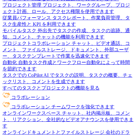
プロジェクト管理
プロジェクト、ワークグループ、プロジ
ェクト計画、ロール、アクセス権限を使用できます
従業員パフォーマンス
タスクレポート、作業負荷管理、タ
スク生産性と KPI を利用できます
モバイルタスク
外出先でタスクの作成、タスクの追跡、通
知、コメント、チャットの機能を利用できます
プロジェクトコラボレーション
チャット、ビデオ通話、コ
メント、ファイルストレージ、ドキュメント、外部ユーザ
ー、タスクテンプレートで作業を迅速化できます
自動化
自動タスク作成とワークフロー自動化によって時間
を節約できます
タスクでの CoPilot
AI でタスクの説明、タスクの概要、チェ
ックリスト、コメントを生成できます
すべてのタスクとプロジェクトの機能を見る
コラボレーション
コラボレーション
チームワークを強化できます
オンラインワークスペース
チャット、社内掲示板、コメン
ト、リアクション、全社的なビデオアナウンスを使用できま
す
オンラインドキュメントとファイルストレージ
会社のドラ