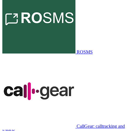
ROSMS
CallGear: calltracking and