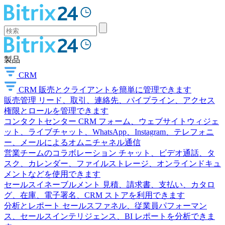
製品
CRM
CRM
販売とクライアントを簡単に管理できます
販売管理
リード、取引、連絡先、パイプライン、アクセス
権限とロールを管理できます
コンタクトセンター
CRM フォーム、ウェブサイトウィジェ
ット、ライブチャット、WhatsApp、Instagram、テレフォニ
ー、メールによるオムニチャネル通信
営業チームのコラボレーション
チャット、ビデオ通話、タ
スク、カレンダー、ファイルストレージ、オンラインドキュ
メントなどを使用できます
セールスイネーブルメント
見積、請求書、支払い、カタロ
グ、在庫、電子署名、CRM ストアを利用できます
分析とレポート
セールスファネル、従業員パフォーマン
ス、セールスインテリジェンス、BI レポートを分析できま