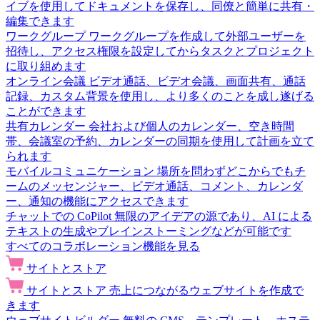
イブを使用してドキュメントを保存し、同僚と簡単に共有・
編集できます
ワークグループ
ワークグループを作成して外部ユーザーを
招待し、アクセス権限を設定してからタスクとプロジェクト
に取り組めます
オンライン会議
ビデオ通話、ビデオ会議、画面共有、通話
記録、カスタム背景を使用し、より多くのことを成し遂げる
ことができます
共有カレンダー
会社および個人のカレンダー、空き時間
帯、会議室の予約、カレンダーの同期を使用して計画を立て
られます
モバイルコミュニケーション
場所を問わずどこからでもチ
ームのメッセンジャー、ビデオ通話、コメント、カレンダ
ー、通知の機能にアクセスできます
チャットでの CoPilot
無限のアイデアの源であり、AI による
テキストの生成やブレインストーミングなどが可能です
すべてのコラボレーション機能を見る
サイトとストア
サイトとストア
売上につながるウェブサイトを作成で
きます