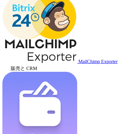
MailChimp Exporter
販売と CRM