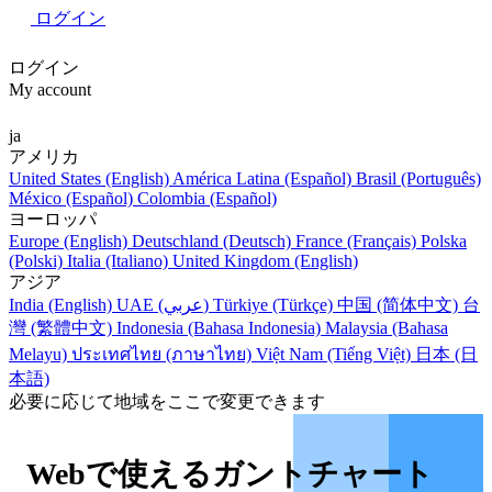
ログイン
ログイン
My account
ja
アメリカ
United States (English)
América Latina (Español)
Brasil (Português)
México (Español)
Colombia (Español)
ヨーロッパ
Europe (English)
Deutschland (Deutsch)
France (Français)
Polska
(Polski)
Italia (Italiano)
United Kingdom (English)
アジア
India (English)
UAE (عربي)
Türkiye (Türkçe)
中国 (简体中文)
台
灣 (繁體中文)
Indonesia (Bahasa Indonesia)
Malaysia (Bahasa
Melayu)
ประเทศไทย (ภาษาไทย)
Việt Nam (Tiếng Việt)
日本 (日
本語)
必要に応じて地域をここで変更できます
Webで使えるガントチャート