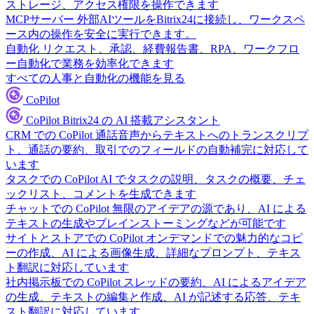
ストレージ、アクセス権限を操作できます
MCPサーバー
外部AIツールをBitrix24に接続し、ワークスペ
ース内の操作を安全に実行できます。
自動化
リクエスト、承認、経費報告書、RPA、ワークフロ
ー自動化で業務を効率化できます
すべての人事と自動化の機能を見る
CoPilot
CoPilot
Bitrix24 の AI 搭載アシスタント
CRM での CoPilot
通話音声からテキストへのトランスクリプ
ト、通話の要約、取引でのフィールドの自動補完に対応して
います
タスクでの CoPilot
AI でタスクの説明、タスクの概要、チェ
ックリスト、コメントを生成できます
チャットでの CoPilot
無限のアイデアの源であり、AI による
テキストの生成やブレインストーミングなどが可能です
サイトとストアでの CoPilot
オンデマンドでの魅力的なコピ
ーの作成、AI による画像生成、詳細なプロンプト、テキス
ト翻訳に対応しています
社内掲示板での CoPilot
スレッドの要約、AI によるアイデア
の生成、テキストの編集と作成、AI が記述する応答、テキ
スト翻訳に対応しています