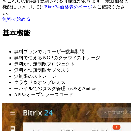
※これらの情報は更新される可能性があります。最新価格と
機能につきましては
Bitrix24価格表のページ
をご確認くださ
い。
無料で始める
基本機能
無料プランでもユーザー数無制限
無料で使える５GBのクラウドストレージ
無料かつ無制限プロジェクト
無料かつ無制限サブタスク
無制限のストレージ
クラウド＆オンプレミス
モバイルでのタスク管理（iOSとAndroid）
APIやオープンソースコード