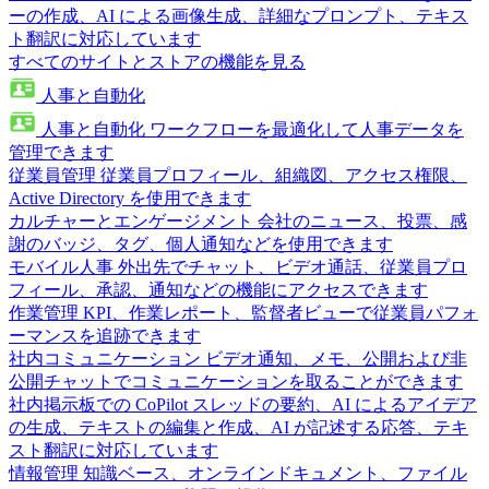
ーの作成、AI による画像生成、詳細なプロンプト、テキス
ト翻訳に対応しています
すべてのサイトとストアの機能を見る
人事と自動化
人事と自動化
ワークフローを最適化して人事データを
管理できます
従業員管理
従業員プロフィール、組織図、アクセス権限、
Active Directory を使用できます
カルチャーとエンゲージメント
会社のニュース、投票、感
謝のバッジ、タグ、個人通知などを使用できます
モバイル人事
外出先でチャット、ビデオ通話、従業員プロ
フィール、承認、通知などの機能にアクセスできます
作業管理
KPI、作業レポート、監督者ビューで従業員パフォ
ーマンスを追跡できます
社内コミュニケーション
ビデオ通知、メモ、公開および非
公開チャットでコミュニケーションを取ることができます
社内掲示板での CoPilot
スレッドの要約、AI によるアイデア
の生成、テキストの編集と作成、AI が記述する応答、テキ
スト翻訳に対応しています
情報管理
知識ベース、オンラインドキュメント、ファイル