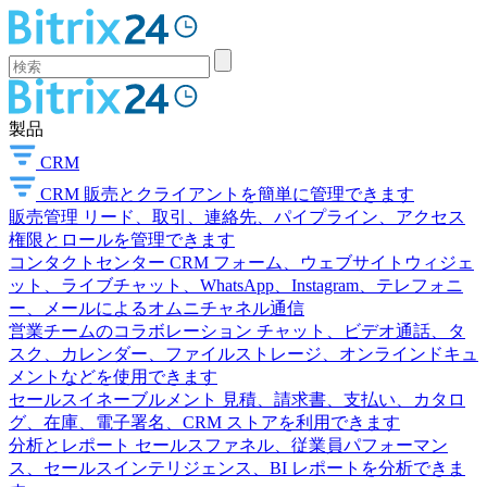
製品
CRM
CRM
販売とクライアントを簡単に管理できます
販売管理
リード、取引、連絡先、パイプライン、アクセス
権限とロールを管理できます
コンタクトセンター
CRM フォーム、ウェブサイトウィジェ
ット、ライブチャット、WhatsApp、Instagram、テレフォニ
ー、メールによるオムニチャネル通信
営業チームのコラボレーション
チャット、ビデオ通話、タ
スク、カレンダー、ファイルストレージ、オンラインドキュ
メントなどを使用できます
セールスイネーブルメント
見積、請求書、支払い、カタロ
グ、在庫、電子署名、CRM ストアを利用できます
分析とレポート
セールスファネル、従業員パフォーマン
ス、セールスインテリジェンス、BI レポートを分析できま