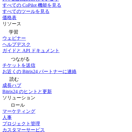
すべての CoPilot 機能を見る
すべてのツールを見る
価格表
リソース
学習
ウェビナー
ヘルプデスク
ガイドと API ドキュメント
つながる
チケットを送信
お近くの Bitrix24 パートナーに連絡
読む
成長ハブ
Bitrix24 のヒントと更新
ソリューション
ロール
マーケティング
人事
プロジェクト管理
カスタマーサービス