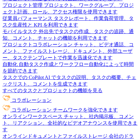
プロジェクト管理
プロジェクト、ワークグループ、プロジ
ェクト計画、ロール、アクセス権限を使用できます
従業員パフォーマンス
タスクレポート、作業負荷管理、タ
スク生産性と KPI を利用できます
モバイルタスク
外出先でタスクの作成、タスクの追跡、通
知、コメント、チャットの機能を利用できます
プロジェクトコラボレーション
チャット、ビデオ通話、コ
メント、ファイルストレージ、ドキュメント、外部ユーザ
ー、タスクテンプレートで作業を迅速化できます
自動化
自動タスク作成とワークフロー自動化によって時間
を節約できます
タスクでの CoPilot
AI でタスクの説明、タスクの概要、チェ
ックリスト、コメントを生成できます
すべてのタスクとプロジェクトの機能を見る
コラボレーション
コラボレーション
チームワークを強化できます
オンラインワークスペース
チャット、社内掲示板、コメン
ト、リアクション、全社的なビデオアナウンスを使用できま
す
オンラインドキュメントとファイルストレージ
会社のドラ