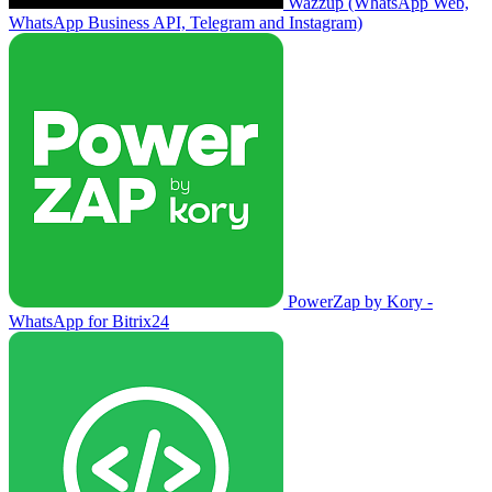
Wazzup (WhatsApp Web,
WhatsApp Business API, Telegram and Instagram)
PowerZap by Kory -
WhatsApp for Bitrix24