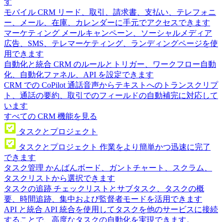
す
モバイル CRM
リード、取引、請求書、支払い、テレフォニ
ー、メール、在庫、カレンダーに手元でアクセスできます
マーケティング
メールキャンペーン、ソーシャルメディア
広告、SMS、テレマーケティング、ランディングページを使
用できます
自動化と統合
CRM のルールとトリガー、ワークフロー自動
化、自動化ファネル、API を設定できます
CRM での CoPilot
通話音声からテキストへのトランスクリプ
ト、通話の要約、取引でのフィールドの自動補完に対応して
います
すべての CRM 機能を見る
タスクとプロジェクト
タスクとプロジェクト
作業をより簡単かつ迅速に完了
できます
タスク管理
かんばんボード、ガントチャート、スクラム、
タスクリストから選択できます
タスクの追跡
チェックリストとサブタスク、タスクの概
要、時間追跡、集中および監督者モードを活用できます
API と統合
API 統合を使用してタスクを他のサービスに接続
することで、高度なタスクの自動化を実現できます。