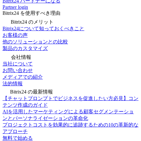
Bitrix24 パートナーになる
Partner login
Bitrix24 を使用すべき理由
Bitrix24 のメリット
Bitrix24について知っておくべきこと
お客様の声
他のソリューションとの比較
製品のカスタマイズ
会社情報
当社について
お問い合わせ
メディアでの紹介
法的情報
Bitrix24 の最新情報
【チャットプロンプトでビジネスを促進したい方必見】コン
テンツ作成のガイド
AIを活用したマーケティングによる顧客セグメンテーショ
ンとパーソナライゼーションの革命化
プロジェクトコストを効果的に追跡するための10の革新的な
アプローチ
無料で始める