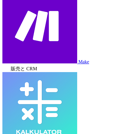
Make
販売と CRM