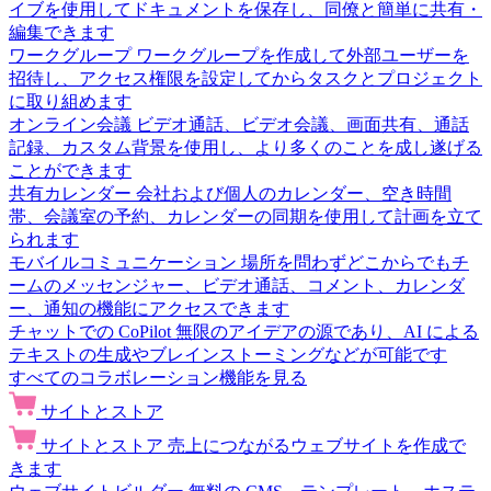
イブを使用してドキュメントを保存し、同僚と簡単に共有・
編集できます
ワークグループ
ワークグループを作成して外部ユーザーを
招待し、アクセス権限を設定してからタスクとプロジェクト
に取り組めます
オンライン会議
ビデオ通話、ビデオ会議、画面共有、通話
記録、カスタム背景を使用し、より多くのことを成し遂げる
ことができます
共有カレンダー
会社および個人のカレンダー、空き時間
帯、会議室の予約、カレンダーの同期を使用して計画を立て
られます
モバイルコミュニケーション
場所を問わずどこからでもチ
ームのメッセンジャー、ビデオ通話、コメント、カレンダ
ー、通知の機能にアクセスできます
チャットでの CoPilot
無限のアイデアの源であり、AI による
テキストの生成やブレインストーミングなどが可能です
すべてのコラボレーション機能を見る
サイトとストア
サイトとストア
売上につながるウェブサイトを作成で
きます