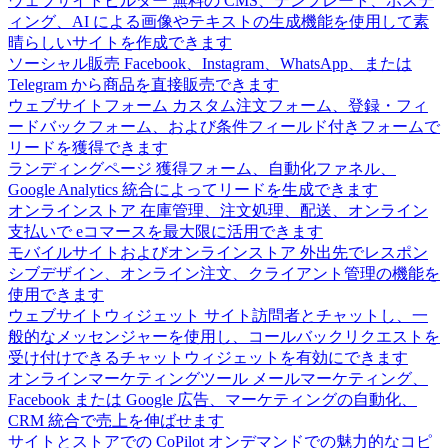
ウェブサイトビルダー
無料の CMS、テンプレート、ホステ
ィング、AI による画像やテキストの生成機能を使用して素
晴らしいサイトを作成できます
ソーシャル販売
Facebook、Instagram、WhatsApp、または
Telegram から商品を直接販売できます
ウェブサイトフォーム
カスタム注文フォーム、登録・フィ
ードバックフォーム、および条件フィールド付きフォームで
リードを獲得できます
ランディングページ
獲得フォーム、自動化ファネル、
Google Analytics 統合によってリードを生成できます
オンラインストア
在庫管理、注文処理、配送、オンライン
支払いで eコマースを最大限に活用できます
モバイルサイトおよびオンラインストア
外出先でレスポン
シブデザイン、オンライン注文、クライアント管理の機能を
使用できます
ウェブサイトウィジェット
サイト訪問者とチャットし、一
般的なメッセンジャーを使用し、コールバックリクエストを
受け付けできるチャットウィジェットを有効にできます
オンラインマーケティングツール
メールマーケティング、
Facebook または Google 広告、マーケティングの自動化、
CRM 統合で売上を伸ばせます
サイトとストアでの CoPilot
オンデマンドでの魅力的なコピ