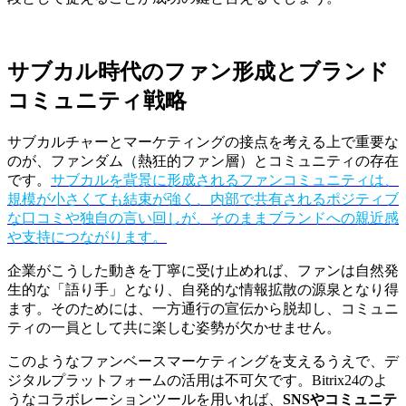
サブカル時代のファン形成とブランド
コミュニティ戦略
サブカルチャーとマーケティングの接点を考える上で重要な
のが、ファンダム（熱狂的ファン層）とコミュニティの存在
です。
サブカルを背景に形成されるファンコミュニティは、
規模が小さくても結束が強く、内部で共有されるポジティブ
な口コミや独自の言い回しが、そのままブランドへの親近感
や支持につながります。
企業がこうした動きを丁寧に受け止めれば、ファンは自然発
生的な「語り手」となり、自発的な情報拡散の源泉となり得
ます。そのためには、一方通行の宣伝から脱却し、コミュニ
ティの一員として共に楽しむ姿勢が欠かせません。
このようなファンベースマーケティングを支えるうえで、デ
ジタルプラットフォームの活用は不可欠です。Bitrix24のよ
うなコラボレーションツールを用いれば、
SNSやコミュニテ