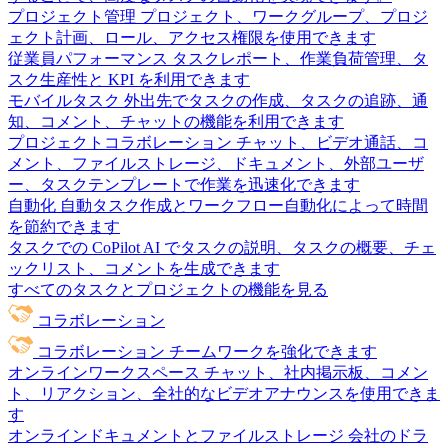
プロジェクト管理
プロジェクト、ワークグループ、プロジ
ェクト計画、ロール、アクセス権限を使用できます
従業員パフォーマンス
タスクレポート、作業負荷管理、タ
スク生産性と KPI を利用できます
モバイルタスク
外出先でタスクの作成、タスクの追跡、通
知、コメント、チャットの機能を利用できます
プロジェクトコラボレーション
チャット、ビデオ通話、コ
メント、ファイルストレージ、ドキュメント、外部ユーザ
ー、タスクテンプレートで作業を迅速化できます
自動化
自動タスク作成とワークフロー自動化によって時間
を節約できます
タスクでの CoPilot
AI でタスクの説明、タスクの概要、チェ
ックリスト、コメントを生成できます
すべてのタスクとプロジェクトの機能を見る
コラボレーション
コラボレーション
チームワークを強化できます
オンラインワークスペース
チャット、社内掲示板、コメン
ト、リアクション、全社的なビデオアナウンスを使用できま
す
オンラインドキュメントとファイルストレージ
会社のドラ