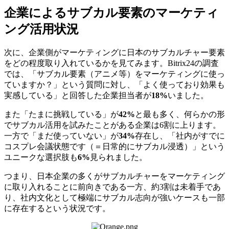
企業によるサブカル要素のマーケティ
ング活用状況
次に、企業側がマーケティングに日本のサブカルチャー要素
をどの程度取り入れているかを見てみます。Bitrix24の調査
では、「サブカル要素（アニメ等）をマーケティングに使っ
ていますか？」という質問に対し、「よく使っており効果も
実感している」と回答した企業担当者が
18%
いました。
また「たまに挑戦している」が
42%
と最も多く、何らかの形
でサブカル活用を試みたことがある企業は6割に上ります。
一方で「まだ使っていない」が
34%
存在し、「社内がすでに
コスプレ会議状態です（＝日常的にサブカル浸透）」という
ユニークな選択肢も
6%
見られました。
つまり、日本企業の多くがサブカルチャーをマーケティング
に取り入れることに前向きである一方、約3割は未着手であ
り、社内文化として極端にサブカル志向が強いケースも一部
に存在するという状況です。