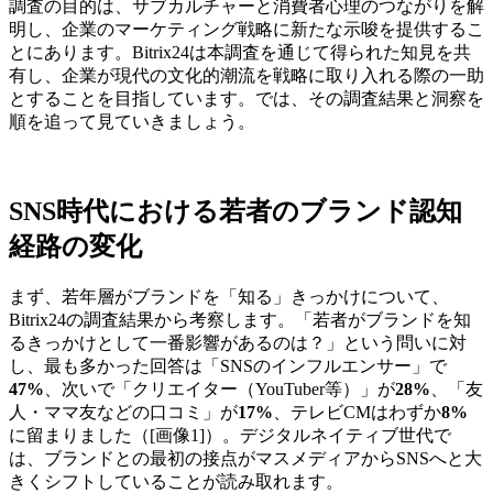
調査の目的は、サブカルチャーと消費者心理のつながりを解
明し、企業のマーケティング戦略に新たな示唆を提供するこ
とにあります。Bitrix24は本調査を通じて得られた知見を共
有し、企業が現代の文化的潮流を戦略に取り入れる際の一助
とすることを目指しています。では、その調査結果と洞察を
順を追って見ていきましょう。
SNS時代における若者のブランド認知
経路の変化
まず、若年層がブランドを「知る」きっかけについて、
Bitrix24の調査結果から考察します。「若者がブランドを知
るきっかけとして一番影響があるのは？」という問いに対
し、最も多かった回答は「SNSのインフルエンサー」で
47%
、次いで「クリエイター（YouTuber等）」が
28%
、「友
人・ママ友などの口コミ」が
17%
、テレビCMはわずか
8%
に留まりました（[画像1]）。デジタルネイティブ世代で
は、ブランドとの最初の接点がマスメディアからSNSへと大
きくシフトしていることが読み取れます。