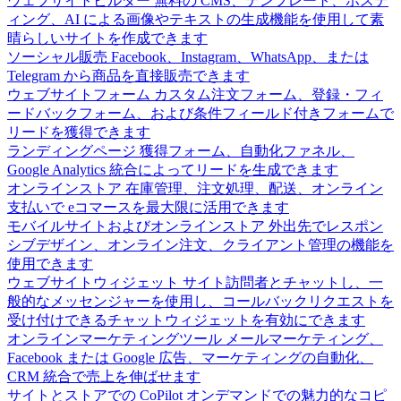
ウェブサイトビルダー
無料の CMS、テンプレート、ホステ
ィング、AI による画像やテキストの生成機能を使用して素
晴らしいサイトを作成できます
ソーシャル販売
Facebook、Instagram、WhatsApp、または
Telegram から商品を直接販売できます
ウェブサイトフォーム
カスタム注文フォーム、登録・フィ
ードバックフォーム、および条件フィールド付きフォームで
リードを獲得できます
ランディングページ
獲得フォーム、自動化ファネル、
Google Analytics 統合によってリードを生成できます
オンラインストア
在庫管理、注文処理、配送、オンライン
支払いで eコマースを最大限に活用できます
モバイルサイトおよびオンラインストア
外出先でレスポン
シブデザイン、オンライン注文、クライアント管理の機能を
使用できます
ウェブサイトウィジェット
サイト訪問者とチャットし、一
般的なメッセンジャーを使用し、コールバックリクエストを
受け付けできるチャットウィジェットを有効にできます
オンラインマーケティングツール
メールマーケティング、
Facebook または Google 広告、マーケティングの自動化、
CRM 統合で売上を伸ばせます
サイトとストアでの CoPilot
オンデマンドでの魅力的なコピ