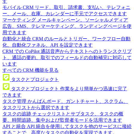
す
モバイル CRM
リード、取引、請求書、支払い、テレフォニ
ー、メール、在庫、カレンダーに手元でアクセスできます
マーケティング
メールキャンペーン、ソーシャルメディア
広告、SMS、テレマーケティング、ランディングページを使
用できます
自動化と統合
CRM のルールとトリガー、ワークフロー自動
化、自動化ファネル、API を設定できます
CRM での CoPilot
通話音声からテキストへのトランスクリプ
ト、通話の要約、取引でのフィールドの自動補完に対応して
います
すべての CRM 機能を見る
タスクとプロジェクト
タスクとプロジェクト
作業をより簡単かつ迅速に完了
できます
タスク管理
かんばんボード、ガントチャート、スクラム、
タスクリストから選択できます
タスクの追跡
チェックリストとサブタスク、タスクの概
要、時間追跡、集中および監督者モードを活用できます
API と統合
API 統合を使用してタスクを他のサービスに接続
することで、高度なタスクの自動化を実現できます。