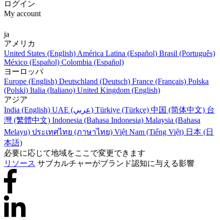
ログイン
My account
ja
アメリカ
United States (English)
América Latina (Español)
Brasil (Português)
México (Español)
Colombia (Español)
ヨーロッパ
Europe (English)
Deutschland (Deutsch)
France (Français)
Polska
(Polski)
Italia (Italiano)
United Kingdom (English)
アジア
India (English)
UAE (عربي)
Türkiye (Türkçe)
中国 (简体中文)
台
灣 (繁體中文)
Indonesia (Bahasa Indonesia)
Malaysia (Bahasa
Melayu)
ประเทศไทย (ภาษาไทย)
Việt Nam (Tiếng Việt)
日本 (日
本語)
必要に応じて地域をここで変更できます
リソース
サブカルチャーがブランド認知に与える影響