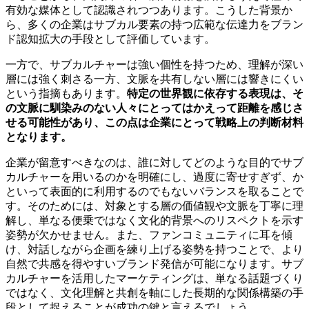
有効な媒体として認識されつつあります。こうした背景か
ら、多くの企業はサブカル要素の持つ広範な伝達力をブラン
ド認知拡大の手段として評価しています。
一方で、サブカルチャーは強い個性を持つため、理解が深い
層には強く刺さる一方、文脈を共有しない層には響きにくい
という指摘もあります。
特定の世界観に依存する表現は、そ
の文脈に馴染みのない人々にとってはかえって距離を感じさ
せる可能性があり、この点は企業にとって戦略上の判断材料
となります。
企業が留意すべきなのは、誰に対してどのような目的でサブ
カルチャーを用いるのかを明確にし、過度に寄せすぎず、か
といって表面的に利用するのでもないバランスを取ることで
す。そのためには、対象とする層の価値観や文脈を丁寧に理
解し、単なる便乗ではなく文化的背景へのリスペクトを示す
姿勢が欠かせません。また、ファンコミュニティに耳を傾
け、対話しながら企画を練り上げる姿勢を持つことで、より
自然で共感を得やすいブランド発信が可能になります。サブ
カルチャーを活用したマーケティングは、単なる話題づくり
ではなく、文化理解と共創を軸にした長期的な関係構築の手
段として捉えることが成功の鍵と言えるでしょう。