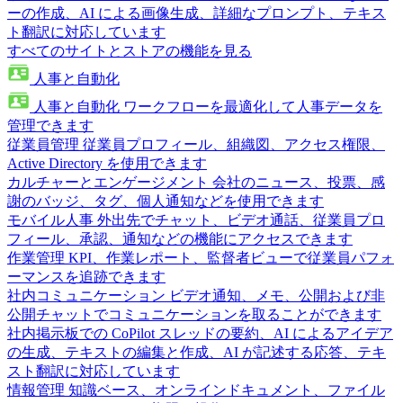
ーの作成、AI による画像生成、詳細なプロンプト、テキス
ト翻訳に対応しています
すべてのサイトとストアの機能を見る
人事と自動化
人事と自動化
ワークフローを最適化して人事データを
管理できます
従業員管理
従業員プロフィール、組織図、アクセス権限、
Active Directory を使用できます
カルチャーとエンゲージメント
会社のニュース、投票、感
謝のバッジ、タグ、個人通知などを使用できます
モバイル人事
外出先でチャット、ビデオ通話、従業員プロ
フィール、承認、通知などの機能にアクセスできます
作業管理
KPI、作業レポート、監督者ビューで従業員パフォ
ーマンスを追跡できます
社内コミュニケーション
ビデオ通知、メモ、公開および非
公開チャットでコミュニケーションを取ることができます
社内掲示板での CoPilot
スレッドの要約、AI によるアイデア
の生成、テキストの編集と作成、AI が記述する応答、テキ
スト翻訳に対応しています
情報管理
知識ベース、オンラインドキュメント、ファイル