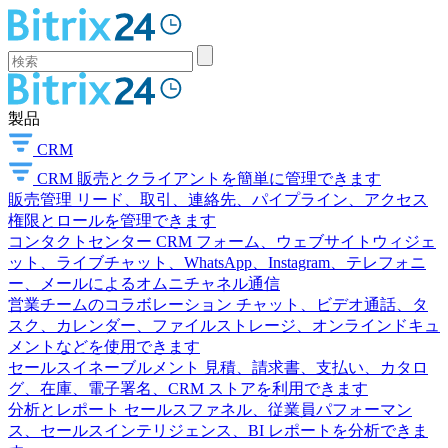
製品
CRM
CRM
販売とクライアントを簡単に管理できます
販売管理
リード、取引、連絡先、パイプライン、アクセス
権限とロールを管理できます
コンタクトセンター
CRM フォーム、ウェブサイトウィジェ
ット、ライブチャット、WhatsApp、Instagram、テレフォニ
ー、メールによるオムニチャネル通信
営業チームのコラボレーション
チャット、ビデオ通話、タ
スク、カレンダー、ファイルストレージ、オンラインドキュ
メントなどを使用できます
セールスイネーブルメント
見積、請求書、支払い、カタロ
グ、在庫、電子署名、CRM ストアを利用できます
分析とレポート
セールスファネル、従業員パフォーマン
ス、セールスインテリジェンス、BI レポートを分析できま