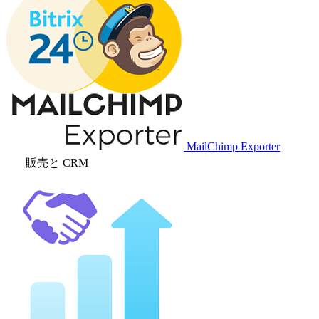
MailChimp Exporter
販売と CRM