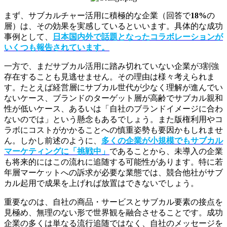
まず、サブカルチャー活用に積極的な企業（回答で
18%
の
層）は、その効果を実感しているといいます。具体的な成功
事例として、
日本国内外で話題となったコラボレーションが
いくつも報告されています。
一方で、まだサブカル活用に踏み切れていない企業が3割強
存在することも見逃せません。その理由は様々考えられま
す。たとえば経営層にサブカル世代が少なく理解が進んでい
ないケース、ブランドのターゲット層が高齢でサブカル親和
性が低いケース、あるいは「自社のブランドイメージに合わ
ないのでは」という懸念もあるでしょう。また版権利用やコ
ラボにコストがかかることへの慎重姿勢も要因かもしれませ
ん。しかし前述のように、
多くの企業が小規模でもサブカル
マーケティングに「挑戦中」
であることから、未導入の企業
も将来的にはこの流れに追随する可能性があります。特に若
年層マーケットへの訴求が必要な業態では、競合他社がサブ
カル起用で成果を上げれば放置はできないでしょう。
重要なのは、自社の商品・サービスとサブカル要素の接点を
見極め、無理のない形で世界観を融合させることです。成功
企業の多くは単なる流行追随ではなく、自社のメッセージを