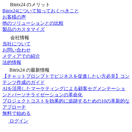
Bitrix24 のメリット
Bitrix24について知っておくべきこと
お客様の声
他のソリューションとの比較
製品のカスタマイズ
会社情報
当社について
お問い合わせ
メディアでの紹介
法的情報
Bitrix24 の最新情報
【チャットプロンプトでビジネスを促進したい方必見】コン
テンツ作成のガイド
AIを活用したマーケティングによる顧客セグメンテーショ
ンとパーソナライゼーションの革命化
プロジェクトコストを効果的に追跡するための10の革新的な
アプローチ
無料で始める
ログイン