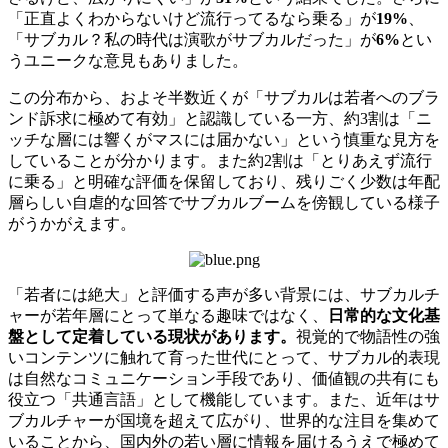
「正直よくわからないけど流行ってるなら乗る」が
19%
、
「サブカル？私の時代は演歌がサブカルだった」が
6%
とい
うユニークな意見もありました。
この分布から、およそ半数近くが「サブカルは若者へのブラ
ンド訴求に極めて有効」と認識している一方、約3割は「ニ
ッチな層には響くがマスには届かない」という慎重な見方を
していることが分かります。また約2割は「とりあえず流行
に乗る」と明確な評価を保留しており、残りごく少数は年配
層らしい自虐的な回答でサブカルブームを傍観している様子
がうかがえます。
「若者には絶大」と評価する声が多い背景には、サブカルチ
ャーが若年層にとって単なる趣味ではなく、
日常的な文化基
盤として定着している現状があります。
視覚的で物語性の強
いコンテンツに触れて育った世代にとって、サブカル的表現
は自然なコミュニケーション手段であり、価値観の共有にも
役立つ「共通言語」として機能しています。また、近年はサ
ブカルチャーが国境を超えて広がり、世界的な注目を集めて
いることから、国内外の若い層に情報を届けるうえで極めて