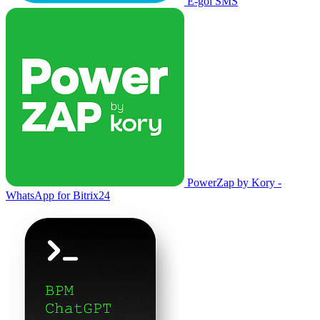
E-goi SMS
PowerZap by Kory -
WhatsApp for Bitrix24