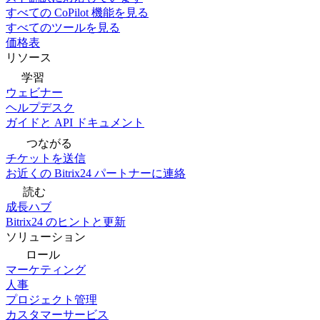
すべての CoPilot 機能を見る
すべてのツールを見る
価格表
リソース
学習
ウェビナー
ヘルプデスク
ガイドと API ドキュメント
つながる
チケットを送信
お近くの Bitrix24 パートナーに連絡
読む
成長ハブ
Bitrix24 のヒントと更新
ソリューション
ロール
マーケティング
人事
プロジェクト管理
カスタマーサービス