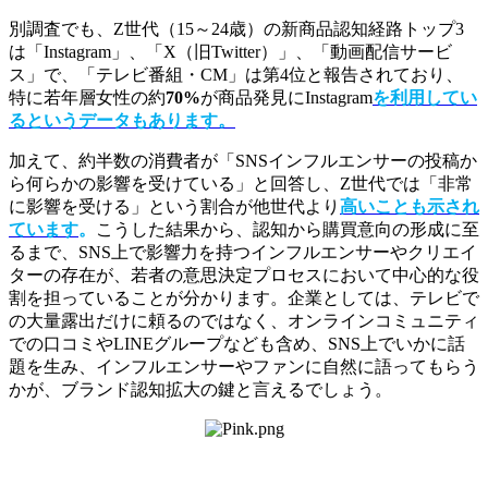
別調査でも、Z世代（15～24歳）の新商品認知経路トップ3
は「Instagram」、「X（旧Twitter）」、「動画配信サービ
ス」で、「テレビ番組・CM」は第4位と報告されており、
特に若年層女性の約
70%
が商品発見にInstagram
を利用してい
るというデータもあります。
加えて、約半数の消費者が「SNSインフルエンサーの投稿か
ら何らかの影響を受けている」と回答し、Z世代では「非常
に影響を受ける」という割合が他世代より
高いことも示され
ています
。
こうした結果から、認知から購買意向の形成に至
るまで、SNS上で影響力を持つインフルエンサーやクリエイ
ターの存在が、若者の意思決定プロセスにおいて中心的な役
割を担っていることが分かります。企業としては、テレビで
の大量露出だけに頼るのではなく、オンラインコミュニティ
での口コミやLINEグループなども含め、SNS上でいかに話
題を生み、インフルエンサーやファンに自然に語ってもらう
かが、ブランド認知拡大の鍵と言えるでしょう。