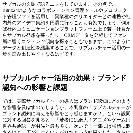
サブカルの文脈で語る工夫をしています。その点で、
Bitrix24のようなコラボレーション管理ツールやプロジェク
ト管理ソフトを活用し、異業種のクリエイターとの連携や社
内外のアイデア集約を円滑に行うことも有効でしょう。例え
ば社内コミュニケーションプラットフォーム上で若手社員か
らサブカル発想を募ったり、CRMデータを分析してファン
層に響くコンテンツ傾向を探ることもできます。このように
データと創造性を結集することで、サブカルチャー活用の一
歩を踏み出しやすくなるはずです。
サブカルチャー活用の効果：ブランド
認知への影響と課題
では、実際サブカルチャーの導入はブランド認知にどのよう
な影響を及ぼすのでしょうか。本調査の「サブカルチャーが
ブランド認知に与える影響をどう感じますか？」という設問
に対する回答を見ると、「若者には絶大！アニメやゲームは
世界共通語」が
44%
と最も多く、次いで「一部には強烈に刺
さるけど、広がりにくい」が
31%
という結果でした。さらに