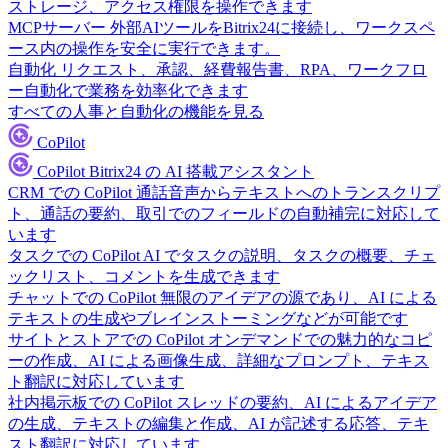
ストレージ、アクセス権限を操作できます
MCPサーバー
外部AIツールをBitrix24に接続し、ワークスペ
ース内の操作を安全に実行できます。
自動化
リクエスト、承認、経費報告書、RPA、ワークフロ
ー自動化で業務を効率化できます
すべての人事と自動化の機能を見る
CoPilot
CoPilot
Bitrix24 の AI 搭載アシスタント
CRM での CoPilot
通話音声からテキストへのトランスクリプ
ト、通話の要約、取引でのフィールドの自動補完に対応して
います
タスクでの CoPilot
AI でタスクの説明、タスクの概要、チェ
ックリスト、コメントを生成できます
チャットでの CoPilot
無限のアイデアの源であり、AI による
テキストの生成やブレインストーミングなどが可能です
サイトとストアでの CoPilot
オンデマンドでの魅力的なコピ
ーの作成、AI による画像生成、詳細なプロンプト、テキス
ト翻訳に対応しています
社内掲示板での CoPilot
スレッドの要約、AI によるアイデア
の生成、テキストの編集と作成、AI が記述する応答、テキ
スト翻訳に対応しています