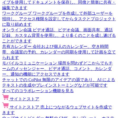
イブを使用してドキュメントを保存し、同僚と簡単に共有・
編集できます
ワークグループ
ワークグループを作成して外部ユーザーを
招待し、アクセス権限を設定してからタスクとプロジェクト
に取り組めます
オンライン会議
ビデオ通話、ビデオ会議、画面共有、通話
記録、カスタム背景を使用し、より多くのことを成し遂げる
ことができます
共有カレンダー
会社および個人のカレンダー、空き時間
帯、会議室の予約、カレンダーの同期を使用して計画を立て
られます
モバイルコミュニケーション
場所を問わずどこからでもチ
ームのメッセンジャー、ビデオ通話、コメント、カレンダ
ー、通知の機能にアクセスできます
チャットでの CoPilot
無限のアイデアの源であり、AI による
テキストの生成やブレインストーミングなどが可能です
すべてのコラボレーション機能を見る
サイトとストア
サイトとストア
売上につながるウェブサイトを作成で
きます