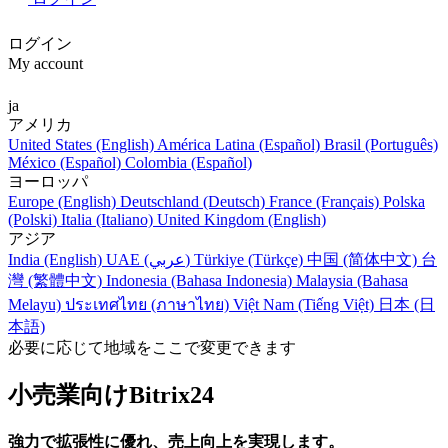
ログイン
My account
ja
アメリカ
United States (English)
América Latina (Español)
Brasil (Português)
México (Español)
Colombia (Español)
ヨーロッパ
Europe (English)
Deutschland (Deutsch)
France (Français)
Polska
(Polski)
Italia (Italiano)
United Kingdom (English)
アジア
India (English)
UAE (عربي)
Türkiye (Türkçe)
中国 (简体中文)
台
灣 (繁體中文)
Indonesia (Bahasa Indonesia)
Malaysia (Bahasa
Melayu)
ประเทศไทย (ภาษาไทย)
Việt Nam (Tiếng Việt)
日本 (日
本語)
必要に応じて地域をここで変更できます
小売業向けBitrix24
強力で拡張性に優れ、売上向上を実現します。