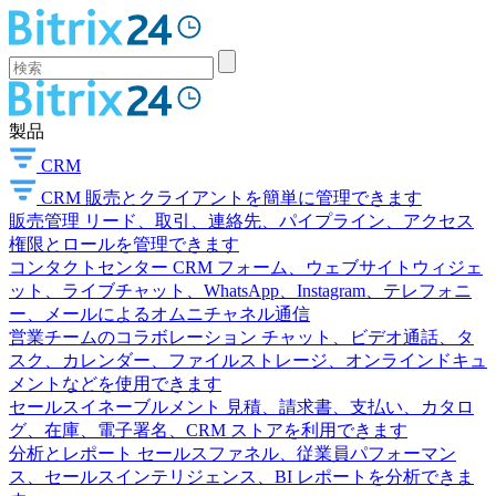
製品
CRM
CRM
販売とクライアントを簡単に管理できます
販売管理
リード、取引、連絡先、パイプライン、アクセス
権限とロールを管理できます
コンタクトセンター
CRM フォーム、ウェブサイトウィジェ
ット、ライブチャット、WhatsApp、Instagram、テレフォニ
ー、メールによるオムニチャネル通信
営業チームのコラボレーション
チャット、ビデオ通話、タ
スク、カレンダー、ファイルストレージ、オンラインドキュ
メントなどを使用できます
セールスイネーブルメント
見積、請求書、支払い、カタロ
グ、在庫、電子署名、CRM ストアを利用できます
分析とレポート
セールスファネル、従業員パフォーマン
ス、セールスインテリジェンス、BI レポートを分析できま