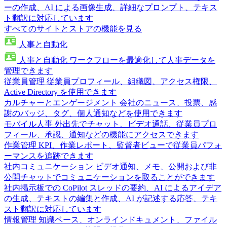
ーの作成、AI による画像生成、詳細なプロンプト、テキス
ト翻訳に対応しています
すべてのサイトとストアの機能を見る
人事と自動化
人事と自動化
ワークフローを最適化して人事データを
管理できます
従業員管理
従業員プロフィール、組織図、アクセス権限、
Active Directory を使用できます
カルチャーとエンゲージメント
会社のニュース、投票、感
謝のバッジ、タグ、個人通知などを使用できます
モバイル人事
外出先でチャット、ビデオ通話、従業員プロ
フィール、承認、通知などの機能にアクセスできます
作業管理
KPI、作業レポート、監督者ビューで従業員パフォ
ーマンスを追跡できます
社内コミュニケーション
ビデオ通知、メモ、公開および非
公開チャットでコミュニケーションを取ることができます
社内掲示板での CoPilot
スレッドの要約、AI によるアイデア
の生成、テキストの編集と作成、AI が記述する応答、テキ
スト翻訳に対応しています
情報管理
知識ベース、オンラインドキュメント、ファイル