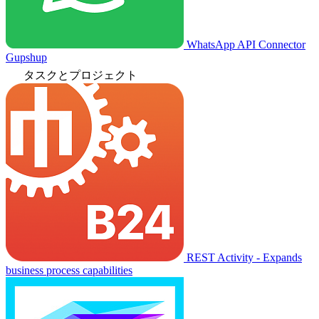
WhatsApp API Connector
Gupshup
タスクとプロジェクト
REST Activity - Expands
business process capabilities