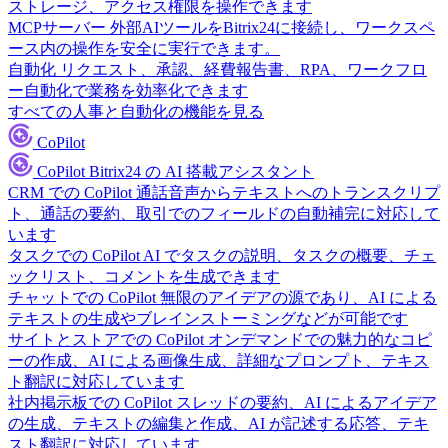
ストレージ、アクセス権限を操作できます
MCPサーバー
外部AIツールをBitrix24に接続し、ワークスペ
ース内の操作を安全に実行できます。
自動化
リクエスト、承認、経費報告書、RPA、ワークフロ
ー自動化で業務を効率化できます
すべての人事と自動化の機能を見る
CoPilot
CoPilot
Bitrix24 の AI 搭載アシスタント
CRM での CoPilot
通話音声からテキストへのトランスクリプ
ト、通話の要約、取引でのフィールドの自動補完に対応して
います
タスクでの CoPilot
AI でタスクの説明、タスクの概要、チェ
ックリスト、コメントを生成できます
チャットでの CoPilot
無限のアイデアの源であり、AI による
テキストの生成やブレインストーミングなどが可能です
サイトとストアでの CoPilot
オンデマンドでの魅力的なコピ
ーの作成、AI による画像生成、詳細なプロンプト、テキス
ト翻訳に対応しています
社内掲示板での CoPilot
スレッドの要約、AI によるアイデア
の生成、テキストの編集と作成、AI が記述する応答、テキ
スト翻訳に対応しています