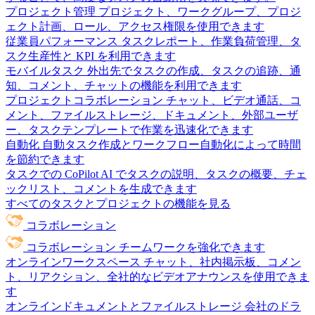
プロジェクト管理
プロジェクト、ワークグループ、プロジ
ェクト計画、ロール、アクセス権限を使用できます
従業員パフォーマンス
タスクレポート、作業負荷管理、タ
スク生産性と KPI を利用できます
モバイルタスク
外出先でタスクの作成、タスクの追跡、通
知、コメント、チャットの機能を利用できます
プロジェクトコラボレーション
チャット、ビデオ通話、コ
メント、ファイルストレージ、ドキュメント、外部ユーザ
ー、タスクテンプレートで作業を迅速化できます
自動化
自動タスク作成とワークフロー自動化によって時間
を節約できます
タスクでの CoPilot
AI でタスクの説明、タスクの概要、チェ
ックリスト、コメントを生成できます
すべてのタスクとプロジェクトの機能を見る
コラボレーション
コラボレーション
チームワークを強化できます
オンラインワークスペース
チャット、社内掲示板、コメン
ト、リアクション、全社的なビデオアナウンスを使用できま
す
オンラインドキュメントとファイルストレージ
会社のドラ