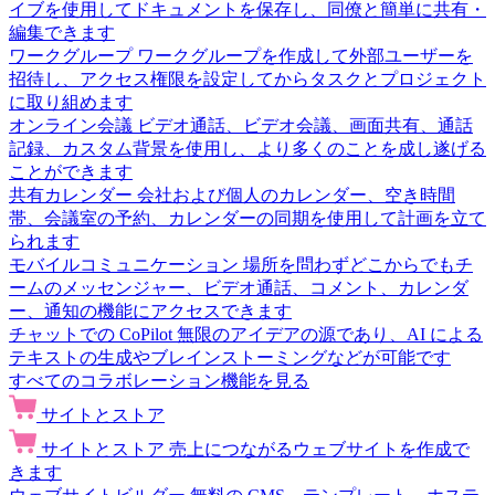
イブを使用してドキュメントを保存し、同僚と簡単に共有・
編集できます
ワークグループ
ワークグループを作成して外部ユーザーを
招待し、アクセス権限を設定してからタスクとプロジェクト
に取り組めます
オンライン会議
ビデオ通話、ビデオ会議、画面共有、通話
記録、カスタム背景を使用し、より多くのことを成し遂げる
ことができます
共有カレンダー
会社および個人のカレンダー、空き時間
帯、会議室の予約、カレンダーの同期を使用して計画を立て
られます
モバイルコミュニケーション
場所を問わずどこからでもチ
ームのメッセンジャー、ビデオ通話、コメント、カレンダ
ー、通知の機能にアクセスできます
チャットでの CoPilot
無限のアイデアの源であり、AI による
テキストの生成やブレインストーミングなどが可能です
すべてのコラボレーション機能を見る
サイトとストア
サイトとストア
売上につながるウェブサイトを作成で
きます