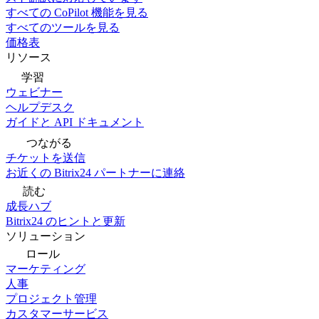
すべての CoPilot 機能を見る
すべてのツールを見る
価格表
リソース
学習
ウェビナー
ヘルプデスク
ガイドと API ドキュメント
つながる
チケットを送信
お近くの Bitrix24 パートナーに連絡
読む
成長ハブ
Bitrix24 のヒントと更新
ソリューション
ロール
マーケティング
人事
プロジェクト管理
カスタマーサービス