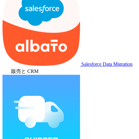
Salesforce Data Migration
販売と CRM