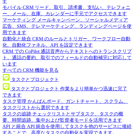
す
モバイル CRM
リード、取引、請求書、支払い、テレフォニ
ー、メール、在庫、カレンダーに手元でアクセスできます
マーケティング
メールキャンペーン、ソーシャルメディア
広告、SMS、テレマーケティング、ランディングページを使
用できます
自動化と統合
CRM のルールとトリガー、ワークフロー自動
化、自動化ファネル、API を設定できます
CRM での CoPilot
通話音声からテキストへのトランスクリプ
ト、通話の要約、取引でのフィールドの自動補完に対応して
います
すべての CRM 機能を見る
タスクとプロジェクト
タスクとプロジェクト
作業をより簡単かつ迅速に完了
できます
タスク管理
かんばんボード、ガントチャート、スクラム、
タスクリストから選択できます
タスクの追跡
チェックリストとサブタスク、タスクの概
要、時間追跡、集中および監督者モードを活用できます
API と統合
API 統合を使用してタスクを他のサービスに接続
することで、高度なタスクの自動化を実現できます。