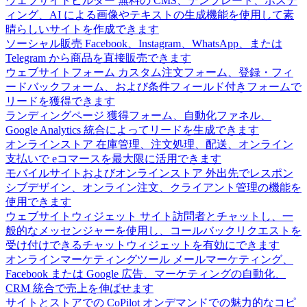
ウェブサイトビルダー
無料の CMS、テンプレート、ホステ
ィング、AI による画像やテキストの生成機能を使用して素
晴らしいサイトを作成できます
ソーシャル販売
Facebook、Instagram、WhatsApp、または
Telegram から商品を直接販売できます
ウェブサイトフォーム
カスタム注文フォーム、登録・フィ
ードバックフォーム、および条件フィールド付きフォームで
リードを獲得できます
ランディングページ
獲得フォーム、自動化ファネル、
Google Analytics 統合によってリードを生成できます
オンラインストア
在庫管理、注文処理、配送、オンライン
支払いで eコマースを最大限に活用できます
モバイルサイトおよびオンラインストア
外出先でレスポン
シブデザイン、オンライン注文、クライアント管理の機能を
使用できます
ウェブサイトウィジェット
サイト訪問者とチャットし、一
般的なメッセンジャーを使用し、コールバックリクエストを
受け付けできるチャットウィジェットを有効にできます
オンラインマーケティングツール
メールマーケティング、
Facebook または Google 広告、マーケティングの自動化、
CRM 統合で売上を伸ばせます
サイトとストアでの CoPilot
オンデマンドでの魅力的なコピ