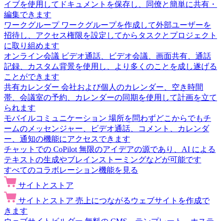
イブを使用してドキュメントを保存し、同僚と簡単に共有・
編集できます
ワークグループ
ワークグループを作成して外部ユーザーを
招待し、アクセス権限を設定してからタスクとプロジェクト
に取り組めます
オンライン会議
ビデオ通話、ビデオ会議、画面共有、通話
記録、カスタム背景を使用し、より多くのことを成し遂げる
ことができます
共有カレンダー
会社および個人のカレンダー、空き時間
帯、会議室の予約、カレンダーの同期を使用して計画を立て
られます
モバイルコミュニケーション
場所を問わずどこからでもチ
ームのメッセンジャー、ビデオ通話、コメント、カレンダ
ー、通知の機能にアクセスできます
チャットでの CoPilot
無限のアイデアの源であり、AI による
テキストの生成やブレインストーミングなどが可能です
すべてのコラボレーション機能を見る
サイトとストア
サイトとストア
売上につながるウェブサイトを作成で
きます