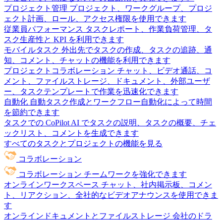
プロジェクト管理
プロジェクト、ワークグループ、プロジ
ェクト計画、ロール、アクセス権限を使用できます
従業員パフォーマンス
タスクレポート、作業負荷管理、タ
スク生産性と KPI を利用できます
モバイルタスク
外出先でタスクの作成、タスクの追跡、通
知、コメント、チャットの機能を利用できます
プロジェクトコラボレーション
チャット、ビデオ通話、コ
メント、ファイルストレージ、ドキュメント、外部ユーザ
ー、タスクテンプレートで作業を迅速化できます
自動化
自動タスク作成とワークフロー自動化によって時間
を節約できます
タスクでの CoPilot
AI でタスクの説明、タスクの概要、チェ
ックリスト、コメントを生成できます
すべてのタスクとプロジェクトの機能を見る
コラボレーション
コラボレーション
チームワークを強化できます
オンラインワークスペース
チャット、社内掲示板、コメン
ト、リアクション、全社的なビデオアナウンスを使用できま
す
オンラインドキュメントとファイルストレージ
会社のドラ