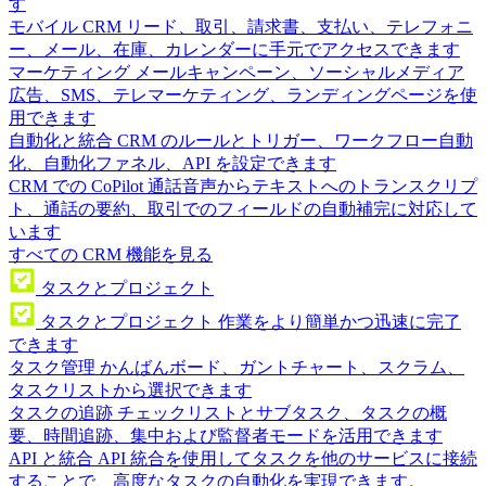
す
モバイル CRM
リード、取引、請求書、支払い、テレフォニ
ー、メール、在庫、カレンダーに手元でアクセスできます
マーケティング
メールキャンペーン、ソーシャルメディア
広告、SMS、テレマーケティング、ランディングページを使
用できます
自動化と統合
CRM のルールとトリガー、ワークフロー自動
化、自動化ファネル、API を設定できます
CRM での CoPilot
通話音声からテキストへのトランスクリプ
ト、通話の要約、取引でのフィールドの自動補完に対応して
います
すべての CRM 機能を見る
タスクとプロジェクト
タスクとプロジェクト
作業をより簡単かつ迅速に完了
できます
タスク管理
かんばんボード、ガントチャート、スクラム、
タスクリストから選択できます
タスクの追跡
チェックリストとサブタスク、タスクの概
要、時間追跡、集中および監督者モードを活用できます
API と統合
API 統合を使用してタスクを他のサービスに接続
することで、高度なタスクの自動化を実現できます。