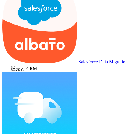
Salesforce Data Migration
販売と CRM