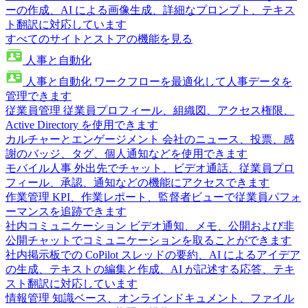
ーの作成、AI による画像生成、詳細なプロンプト、テキス
ト翻訳に対応しています
すべてのサイトとストアの機能を見る
人事と自動化
人事と自動化
ワークフローを最適化して人事データを
管理できます
従業員管理
従業員プロフィール、組織図、アクセス権限、
Active Directory を使用できます
カルチャーとエンゲージメント
会社のニュース、投票、感
謝のバッジ、タグ、個人通知などを使用できます
モバイル人事
外出先でチャット、ビデオ通話、従業員プロ
フィール、承認、通知などの機能にアクセスできます
作業管理
KPI、作業レポート、監督者ビューで従業員パフォ
ーマンスを追跡できます
社内コミュニケーション
ビデオ通知、メモ、公開および非
公開チャットでコミュニケーションを取ることができます
社内掲示板での CoPilot
スレッドの要約、AI によるアイデア
の生成、テキストの編集と作成、AI が記述する応答、テキ
スト翻訳に対応しています
情報管理
知識ベース、オンラインドキュメント、ファイル