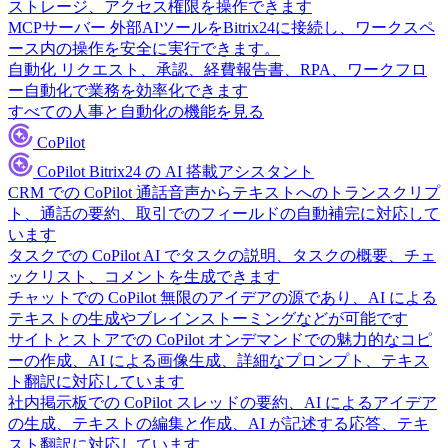
ストレージ、アクセス権限を操作できます
MCPサーバー
外部AIツールをBitrix24に接続し、ワークスペ
ース内の操作を安全に実行できます。
自動化
リクエスト、承認、経費報告書、RPA、ワークフロ
ー自動化で業務を効率化できます
すべての人事と自動化の機能を見る
CoPilot
CoPilot
Bitrix24 の AI 搭載アシスタント
CRM での CoPilot
通話音声からテキストへのトランスクリプ
ト、通話の要約、取引でのフィールドの自動補完に対応して
います
タスクでの CoPilot
AI でタスクの説明、タスクの概要、チェ
ックリスト、コメントを生成できます
チャットでの CoPilot
無限のアイデアの源であり、AI による
テキストの生成やブレインストーミングなどが可能です
サイトとストアでの CoPilot
オンデマンドでの魅力的なコピ
ーの作成、AI による画像生成、詳細なプロンプト、テキス
ト翻訳に対応しています
社内掲示板での CoPilot
スレッドの要約、AI によるアイデア
の生成、テキストの編集と作成、AI が記述する応答、テキ
スト翻訳に対応しています