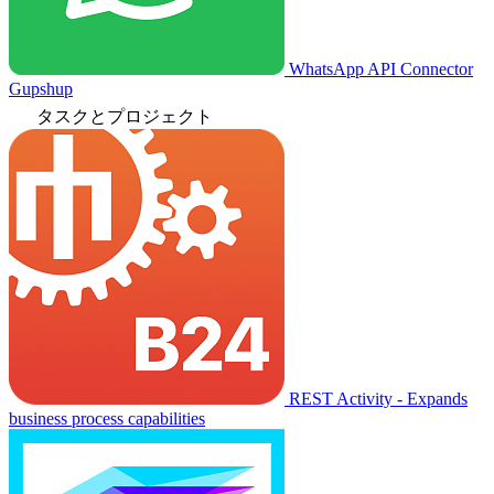
WhatsApp API Connector
Gupshup
タスクとプロジェクト
REST Activity - Expands
business process capabilities