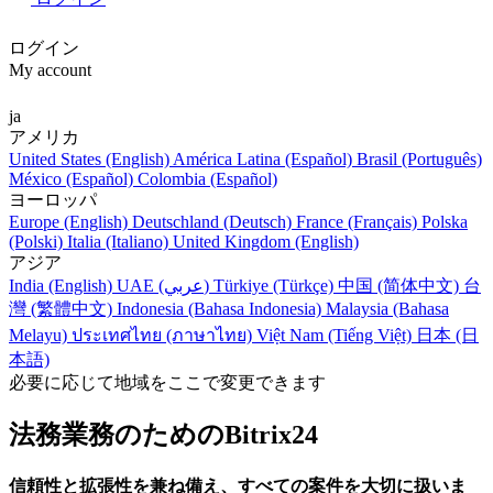
ログイン
My account
ja
アメリカ
United States (English)
América Latina (Español)
Brasil (Português)
México (Español)
Colombia (Español)
ヨーロッパ
Europe (English)
Deutschland (Deutsch)
France (Français)
Polska
(Polski)
Italia (Italiano)
United Kingdom (English)
アジア
India (English)
UAE (عربي)
Türkiye (Türkçe)
中国 (简体中文)
台
灣 (繁體中文)
Indonesia (Bahasa Indonesia)
Malaysia (Bahasa
Melayu)
ประเทศไทย (ภาษาไทย)
Việt Nam (Tiếng Việt)
日本 (日
本語)
必要に応じて地域をここで変更できます
法務業務のためのBitrix24
信頼性と拡張性を兼ね備え、すべての案件を大切に扱いま