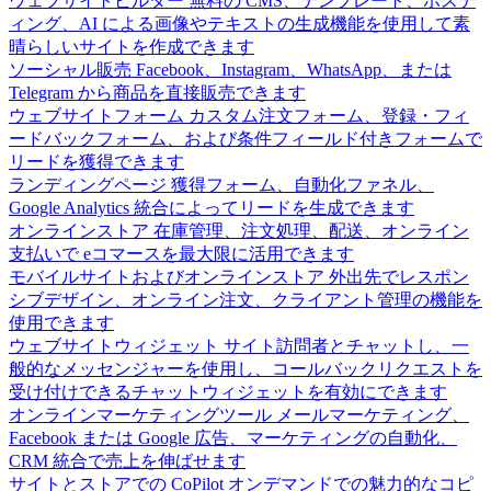
ウェブサイトビルダー
無料の CMS、テンプレート、ホステ
ィング、AI による画像やテキストの生成機能を使用して素
晴らしいサイトを作成できます
ソーシャル販売
Facebook、Instagram、WhatsApp、または
Telegram から商品を直接販売できます
ウェブサイトフォーム
カスタム注文フォーム、登録・フィ
ードバックフォーム、および条件フィールド付きフォームで
リードを獲得できます
ランディングページ
獲得フォーム、自動化ファネル、
Google Analytics 統合によってリードを生成できます
オンラインストア
在庫管理、注文処理、配送、オンライン
支払いで eコマースを最大限に活用できます
モバイルサイトおよびオンラインストア
外出先でレスポン
シブデザイン、オンライン注文、クライアント管理の機能を
使用できます
ウェブサイトウィジェット
サイト訪問者とチャットし、一
般的なメッセンジャーを使用し、コールバックリクエストを
受け付けできるチャットウィジェットを有効にできます
オンラインマーケティングツール
メールマーケティング、
Facebook または Google 広告、マーケティングの自動化、
CRM 統合で売上を伸ばせます
サイトとストアでの CoPilot
オンデマンドでの魅力的なコピ