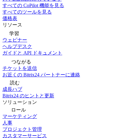
すべての CoPilot 機能を見る
すべてのツールを見る
価格表
リソース
学習
ウェビナー
ヘルプデスク
ガイドと API ドキュメント
つながる
チケットを送信
お近くの Bitrix24 パートナーに連絡
読む
成長ハブ
Bitrix24 のヒントと更新
ソリューション
ロール
マーケティング
人事
プロジェクト管理
カスタマーサービス