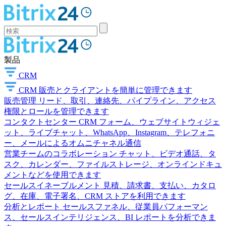
製品
CRM
CRM
販売とクライアントを簡単に管理できます
販売管理
リード、取引、連絡先、パイプライン、アクセス
権限とロールを管理できます
コンタクトセンター
CRM フォーム、ウェブサイトウィジェ
ット、ライブチャット、WhatsApp、Instagram、テレフォニ
ー、メールによるオムニチャネル通信
営業チームのコラボレーション
チャット、ビデオ通話、タ
スク、カレンダー、ファイルストレージ、オンラインドキュ
メントなどを使用できます
セールスイネーブルメント
見積、請求書、支払い、カタロ
グ、在庫、電子署名、CRM ストアを利用できます
分析とレポート
セールスファネル、従業員パフォーマン
ス、セールスインテリジェンス、BI レポートを分析できま