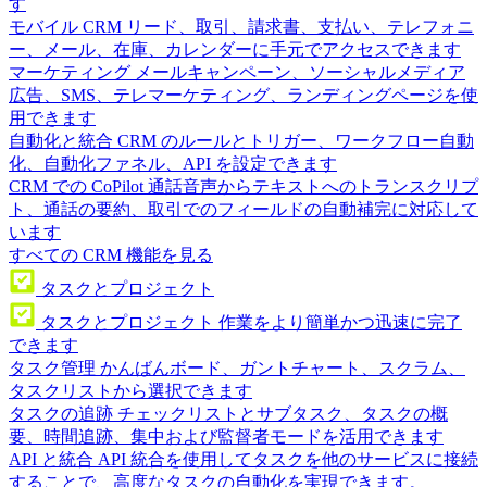
す
モバイル CRM
リード、取引、請求書、支払い、テレフォニ
ー、メール、在庫、カレンダーに手元でアクセスできます
マーケティング
メールキャンペーン、ソーシャルメディア
広告、SMS、テレマーケティング、ランディングページを使
用できます
自動化と統合
CRM のルールとトリガー、ワークフロー自動
化、自動化ファネル、API を設定できます
CRM での CoPilot
通話音声からテキストへのトランスクリプ
ト、通話の要約、取引でのフィールドの自動補完に対応して
います
すべての CRM 機能を見る
タスクとプロジェクト
タスクとプロジェクト
作業をより簡単かつ迅速に完了
できます
タスク管理
かんばんボード、ガントチャート、スクラム、
タスクリストから選択できます
タスクの追跡
チェックリストとサブタスク、タスクの概
要、時間追跡、集中および監督者モードを活用できます
API と統合
API 統合を使用してタスクを他のサービスに接続
することで、高度なタスクの自動化を実現できます。