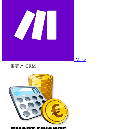
Make
販売と CRM