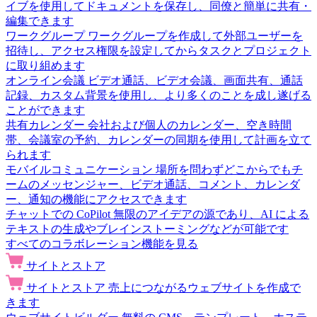
イブを使用してドキュメントを保存し、同僚と簡単に共有・
編集できます
ワークグループ
ワークグループを作成して外部ユーザーを
招待し、アクセス権限を設定してからタスクとプロジェクト
に取り組めます
オンライン会議
ビデオ通話、ビデオ会議、画面共有、通話
記録、カスタム背景を使用し、より多くのことを成し遂げる
ことができます
共有カレンダー
会社および個人のカレンダー、空き時間
帯、会議室の予約、カレンダーの同期を使用して計画を立て
られます
モバイルコミュニケーション
場所を問わずどこからでもチ
ームのメッセンジャー、ビデオ通話、コメント、カレンダ
ー、通知の機能にアクセスできます
チャットでの CoPilot
無限のアイデアの源であり、AI による
テキストの生成やブレインストーミングなどが可能です
すべてのコラボレーション機能を見る
サイトとストア
サイトとストア
売上につながるウェブサイトを作成で
きます