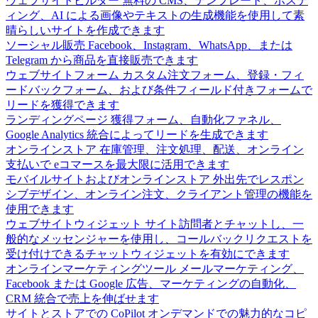
ウェブサイトビルダー
無料の CMS、テンプレート、ホステ
ィング、AI による画像やテキストの生成機能を使用して素
晴らしいサイトを作成できます
ソーシャル販売
Facebook、Instagram、WhatsApp、または
Telegram から商品を直接販売できます
ウェブサイトフォーム
カスタム注文フォーム、登録・フィ
ードバックフォーム、および条件フィールド付きフォームで
リードを獲得できます
ランディングページ
獲得フォーム、自動化ファネル、
Google Analytics 統合によってリードを生成できます
オンラインストア
在庫管理、注文処理、配送、オンライン
支払いで eコマースを最大限に活用できます
モバイルサイトおよびオンラインストア
外出先でレスポン
シブデザイン、オンライン注文、クライアント管理の機能を
使用できます
ウェブサイトウィジェット
サイト訪問者とチャットし、一
般的なメッセンジャーを使用し、コールバックリクエストを
受け付けできるチャットウィジェットを有効にできます
オンラインマーケティングツール
メールマーケティング、
Facebook または Google 広告、マーケティングの自動化、
CRM 統合で売上を伸ばせます
サイトとストアでの CoPilot
オンデマンドでの魅力的なコピ