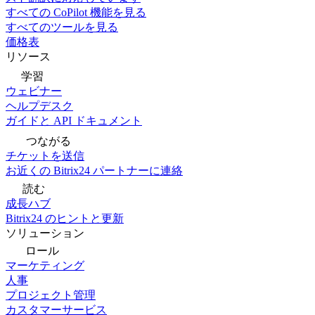
すべての CoPilot 機能を見る
すべてのツールを見る
価格表
リソース
学習
ウェビナー
ヘルプデスク
ガイドと API ドキュメント
つながる
チケットを送信
お近くの Bitrix24 パートナーに連絡
読む
成長ハブ
Bitrix24 のヒントと更新
ソリューション
ロール
マーケティング
人事
プロジェクト管理
カスタマーサービス