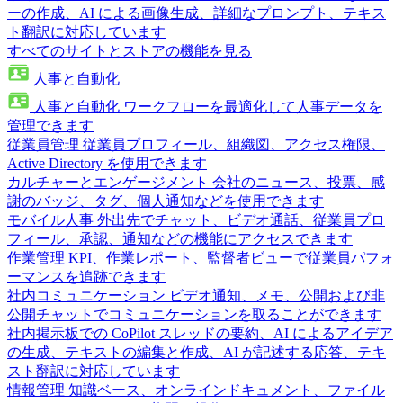
ーの作成、AI による画像生成、詳細なプロンプト、テキス
ト翻訳に対応しています
すべてのサイトとストアの機能を見る
人事と自動化
人事と自動化
ワークフローを最適化して人事データを
管理できます
従業員管理
従業員プロフィール、組織図、アクセス権限、
Active Directory を使用できます
カルチャーとエンゲージメント
会社のニュース、投票、感
謝のバッジ、タグ、個人通知などを使用できます
モバイル人事
外出先でチャット、ビデオ通話、従業員プロ
フィール、承認、通知などの機能にアクセスできます
作業管理
KPI、作業レポート、監督者ビューで従業員パフォ
ーマンスを追跡できます
社内コミュニケーション
ビデオ通知、メモ、公開および非
公開チャットでコミュニケーションを取ることができます
社内掲示板での CoPilot
スレッドの要約、AI によるアイデア
の生成、テキストの編集と作成、AI が記述する応答、テキ
スト翻訳に対応しています
情報管理
知識ベース、オンラインドキュメント、ファイル