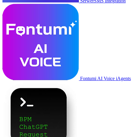
SerwerSMS Integration
Fontumi AI Voice iAgents