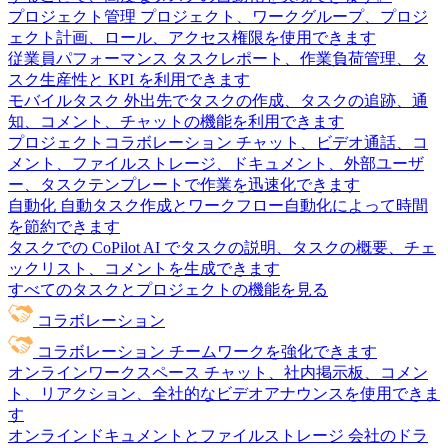
プロジェクト管理
プロジェクト、ワークグループ、プロジ
ェクト計画、ロール、アクセス権限を使用できます
従業員パフォーマンス
タスクレポート、作業負荷管理、タ
スク生産性と KPI を利用できます
モバイルタスク
外出先でタスクの作成、タスクの追跡、通
知、コメント、チャットの機能を利用できます
プロジェクトコラボレーション
チャット、ビデオ通話、コ
メント、ファイルストレージ、ドキュメント、外部ユーザ
ー、タスクテンプレートで作業を迅速化できます
自動化
自動タスク作成とワークフロー自動化によって時間
を節約できます
タスクでの CoPilot
AI でタスクの説明、タスクの概要、チェ
ックリスト、コメントを生成できます
すべてのタスクとプロジェクトの機能を見る
コラボレーション
コラボレーション
チームワークを強化できます
オンラインワークスペース
チャット、社内掲示板、コメン
ト、リアクション、全社的なビデオアナウンスを使用できま
す
オンラインドキュメントとファイルストレージ
会社のドラ