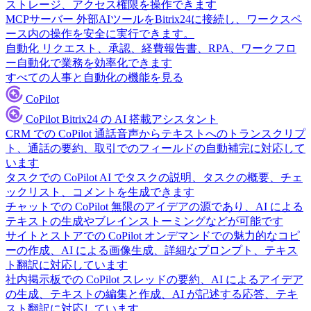
ストレージ、アクセス権限を操作できます
MCPサーバー
外部AIツールをBitrix24に接続し、ワークスペ
ース内の操作を安全に実行できます。
自動化
リクエスト、承認、経費報告書、RPA、ワークフロ
ー自動化で業務を効率化できます
すべての人事と自動化の機能を見る
CoPilot
CoPilot
Bitrix24 の AI 搭載アシスタント
CRM での CoPilot
通話音声からテキストへのトランスクリプ
ト、通話の要約、取引でのフィールドの自動補完に対応して
います
タスクでの CoPilot
AI でタスクの説明、タスクの概要、チェ
ックリスト、コメントを生成できます
チャットでの CoPilot
無限のアイデアの源であり、AI による
テキストの生成やブレインストーミングなどが可能です
サイトとストアでの CoPilot
オンデマンドでの魅力的なコピ
ーの作成、AI による画像生成、詳細なプロンプト、テキス
ト翻訳に対応しています
社内掲示板での CoPilot
スレッドの要約、AI によるアイデア
の生成、テキストの編集と作成、AI が記述する応答、テキ
スト翻訳に対応しています