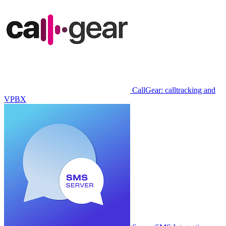
CallGear: calltracking and
VPBX