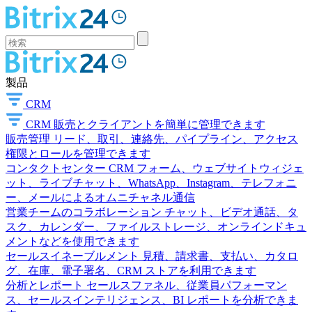
製品
CRM
CRM
販売とクライアントを簡単に管理できます
販売管理
リード、取引、連絡先、パイプライン、アクセス
権限とロールを管理できます
コンタクトセンター
CRM フォーム、ウェブサイトウィジェ
ット、ライブチャット、WhatsApp、Instagram、テレフォニ
ー、メールによるオムニチャネル通信
営業チームのコラボレーション
チャット、ビデオ通話、タ
スク、カレンダー、ファイルストレージ、オンラインドキュ
メントなどを使用できます
セールスイネーブルメント
見積、請求書、支払い、カタロ
グ、在庫、電子署名、CRM ストアを利用できます
分析とレポート
セールスファネル、従業員パフォーマン
ス、セールスインテリジェンス、BI レポートを分析できま