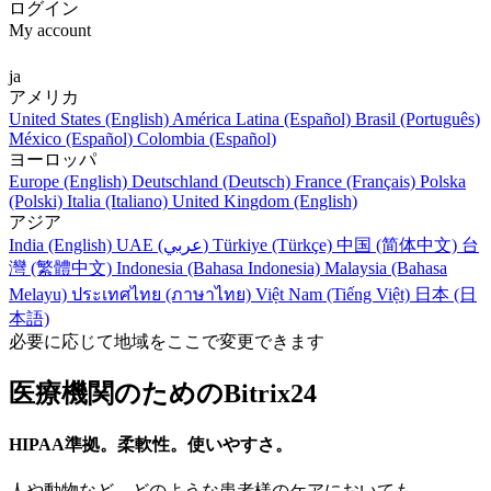
ログイン
My account
ja
アメリカ
United States (English)
América Latina (Español)
Brasil (Português)
México (Español)
Colombia (Español)
ヨーロッパ
Europe (English)
Deutschland (Deutsch)
France (Français)
Polska
(Polski)
Italia (Italiano)
United Kingdom (English)
アジア
India (English)
UAE (عربي)
Türkiye (Türkçe)
中国 (简体中文)
台
灣 (繁體中文)
Indonesia (Bahasa Indonesia)
Malaysia (Bahasa
Melayu)
ประเทศไทย (ภาษาไทย)
Việt Nam (Tiếng Việt)
日本 (日
本語)
必要に応じて地域をここで変更できます
医療機関のためのBitrix24
HIPAA準拠。柔軟性。使いやすさ。
人や動物など、どのような患者様のケアにおいても、