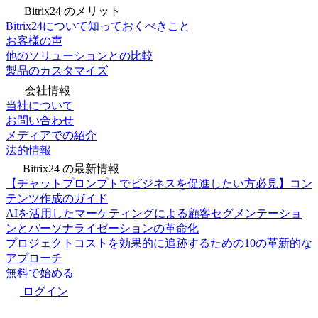
Bitrix24 のメリット
Bitrix24について知っておくべきこと
お客様の声
他のソリューションとの比較
製品のカスタマイズ
会社情報
当社について
お問い合わせ
メディアでの紹介
法的情報
Bitrix24 の最新情報
【チャットプロンプトでビジネスを促進したい方必見】コン
テンツ作成のガイド
AIを活用したマーケティングによる顧客セグメンテーショ
ンとパーソナライゼーションの革命化
プロジェクトコストを効果的に追跡するための10の革新的な
アプローチ
無料で始める
ログイン