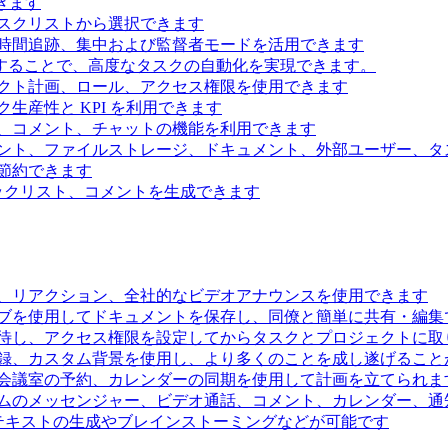
きます
スクリストから選択できます
時間追跡、集中および監督者モードを活用できます
続することで、高度なタスクの自動化を実現できます。
クト計画、ロール、アクセス権限を使用できます
生産性と KPI を利用できます
、コメント、チャットの機能を利用できます
ント、ファイルストレージ、ドキュメント、外部ユーザー、タ
節約できます
ェックリスト、コメントを生成できます
、リアクション、全社的なビデオアナウンスを使用できます
ブを使用してドキュメントを保存し、同僚と簡単に共有・編集
待し、アクセス権限を設定してからタスクとプロジェクトに取
録、カスタム背景を使用し、より多くのことを成し遂げること
会議室の予約、カレンダーの同期を使用して計画を立てられま
ムのメッセンジャー、ビデオ通話、コメント、カレンダー、通
るテキストの生成やブレインストーミングなどが可能です