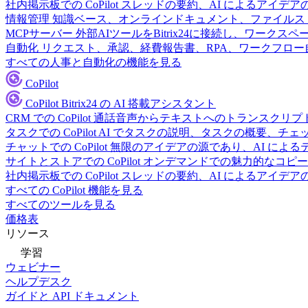
社内掲示板での CoPilot
スレッドの要約、AI によるアイデア
情報管理
知識ベース、オンラインドキュメント、ファイルス
MCPサーバー
外部AIツールをBitrix24に接続し、ワーク
自動化
リクエスト、承認、経費報告書、RPA、ワークフロ
すべての人事と自動化の機能を見る
CoPilot
CoPilot
Bitrix24 の AI 搭載アシスタント
CRM での CoPilot
通話音声からテキストへのトランスクリプ
タスクでの CoPilot
AI でタスクの説明、タスクの概要、チ
チャットでの CoPilot
無限のアイデアの源であり、AI によ
サイトとストアでの CoPilot
オンデマンドでの魅力的なコピー
社内掲示板での CoPilot
スレッドの要約、AI によるアイデア
すべての CoPilot 機能を見る
すべてのツールを見る
価格表
リソース
学習
ウェビナー
ヘルプデスク
ガイドと API ドキュメント