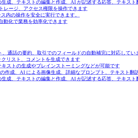
の生成、テキストの編集と作成、AI が記述する応答、テキス
トレージ、アクセス権限を操作できます
スペース内の操作を安全に実行できます。
ー自動化で業務を効率化できます
ト、通話の要約、取引でのフィールドの自動補完に対応してい
ェックリスト、コメントを生成できます
るテキストの生成やブレインストーミングなどが可能です
の作成、AI による画像生成、詳細なプロンプト、テキスト翻
の生成、テキストの編集と作成、AI が記述する応答、テキス