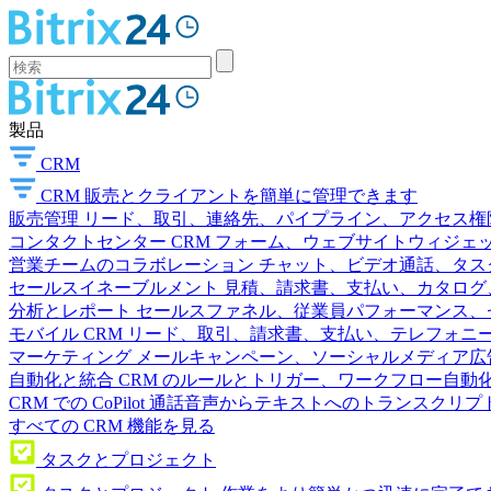
製品
CRM
CRM
販売とクライアントを簡単に管理できます
販売管理
リード、取引、連絡先、パイプライン、アクセス権
コンタクトセンター
CRM フォーム、ウェブサイトウィジェット
営業チームのコラボレーション
チャット、ビデオ通話、タス
セールスイネーブルメント
見積、請求書、支払い、カタログ
分析とレポート
セールスファネル、従業員パフォーマンス、セ
モバイル CRM
リード、取引、請求書、支払い、テレフォニ
マーケティング
メールキャンペーン、ソーシャルメディア広
自動化と統合
CRM のルールとトリガー、ワークフロー自動化
CRM での CoPilot
通話音声からテキストへのトランスクリプ
すべての CRM 機能を見る
タスクとプロジェクト