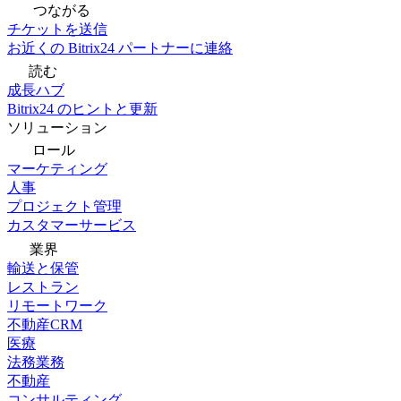
つながる
チケットを送信
お近くの Bitrix24 パートナーに連絡
読む
成長ハブ
Bitrix24 のヒントと更新
ソリューション
ロール
マーケティング
人事
プロジェクト管理
カスタマーサービス
業界
輸送と保管
レストラン
リモートワーク
不動産CRM
医療
法務業務
不動産
コンサルティング