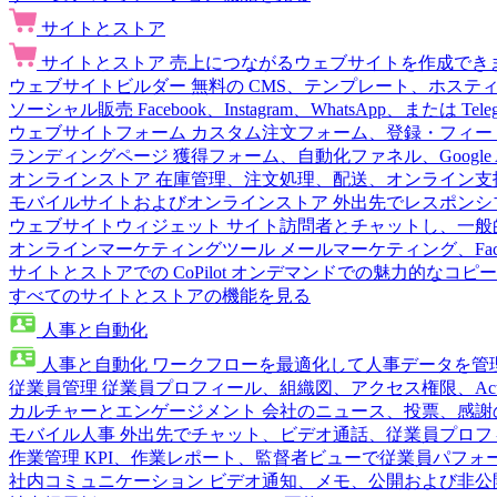
サイトとストア
サイトとストア
売上につながるウェブサイトを作成でき
ウェブサイトビルダー
無料の CMS、テンプレート、ホステ
ソーシャル販売
Facebook、Instagram、WhatsApp、または
ウェブサイトフォーム
カスタム注文フォーム、登録・フィー
ランディングページ
獲得フォーム、自動化ファネル、Google 
オンラインストア
在庫管理、注文処理、配送、オンライン支
モバイルサイトおよびオンラインストア
外出先でレスポンシ
ウェブサイトウィジェット
サイト訪問者とチャットし、一般
オンラインマーケティングツール
メールマーケティング、Fac
サイトとストアでの CoPilot
オンデマンドでの魅力的なコピー
すべてのサイトとストアの機能を見る
人事と自動化
人事と自動化
ワークフローを最適化して人事データを管
従業員管理
従業員プロフィール、組織図、アクセス権限、Active 
カルチャーとエンゲージメント
会社のニュース、投票、感謝
モバイル人事
外出先でチャット、ビデオ通話、従業員プロフ
作業管理
KPI、作業レポート、監督者ビューで従業員パフォ
社内コミュニケーション
ビデオ通知、メモ、公開および非公