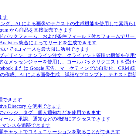
ます
ィング、AI による画像やテキストの生成機能を使用して素晴
 Telegram から商品を直接販売できます
ドバックフォーム、および条件フィールド付きフォームでリー
Analytics 統合によってリードを生成できます
払いで eコマースを最大限に活用できます
ブデザイン、オンライン注文、クライアント管理の機能を使用
的なメッセンジャーを使用し、コールバックリクエストを受け
ebook または Google 広告、マーケティングの自動化、CRM
の作成、AI による画像生成、詳細なプロンプト、テキスト翻
理できます
Directory を使用できます
のバッジ、タグ、個人通知などを使用できます
ィール、承認、通知などの機能にアクセスできます
ーマンスを追跡できます
開チャットでコミュニケーションを取ることができます