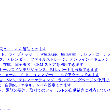
限とロールを管理できます
、ライブチャット、WhatsApp、Instagram、テレフォニ
ク、カレンダー、ファイルストレージ、オンラインドキュメン
、在庫、電子署名、CRM ストアを利用できます
ールスインテリジェンス、BI レポートを分析できます
ー、メール、在庫、カレンダーに手元でアクセスできます
告、SMS、テレマーケティング、ランディングページを使用で
、自動化ファネル、API を設定できます
ト、通話の要約、取引でのフィールドの自動補完に対応してい