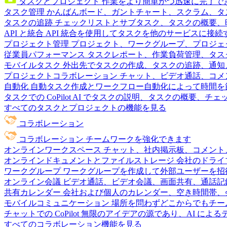
タスクとプロジェクト
作業をより簡単かつ迅速に完了で
タスク管理
かんばんボード、ガントチャート、スクラム、タ
タスクの追跡
チェックリストとサブタスク、タスクの概要、
API と統合
API 統合を使用してタスクを他のサービスに接
プロジェクト管理
プロジェクト、ワークグループ、プロジェ
従業員パフォーマンス
タスクレポート、作業負荷管理、タスク
モバイルタスク
外出先でタスクの作成、タスクの追跡、通知
プロジェクトコラボレーション
チャット、ビデオ通話、コメ
自動化
自動タスク作成とワークフロー自動化によって時間を
タスクでの CoPilot
AI でタスクの説明、タスクの概要、チ
すべてのタスクとプロジェクトの機能を見る
コラボレーション
コラボレーション
チームワークを強化できます
オンラインワークスペース
チャット、社内掲示板、コメント
オンラインドキュメントとファイルストレージ
会社のドライ
ワークグループ
ワークグループを作成して外部ユーザーを招
オンライン会議
ビデオ通話、ビデオ会議、画面共有、通話記
共有カレンダー
会社および個人のカレンダー、空き時間帯、
モバイルコミュニケーション
場所を問わずどこからでもチー
チャットでの CoPilot
無限のアイデアの源であり、AI によ
すべてのコラボレーション機能を見る