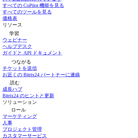
すべての CoPilot 機能を見る
すべてのツールを見る
価格表
リソース
学習
ウェビナー
ヘルプデスク
ガイドと API ドキュメント
つながる
チケットを送信
お近くの Bitrix24 パートナーに連絡
読む
成長ハブ
Bitrix24 のヒントと更新
ソリューション
ロール
マーケティング
人事
プロジェクト管理
カスタマーサービス