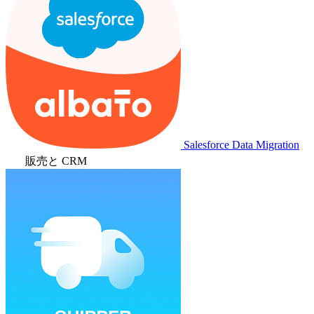
Salesforce Data Migration
販売と CRM