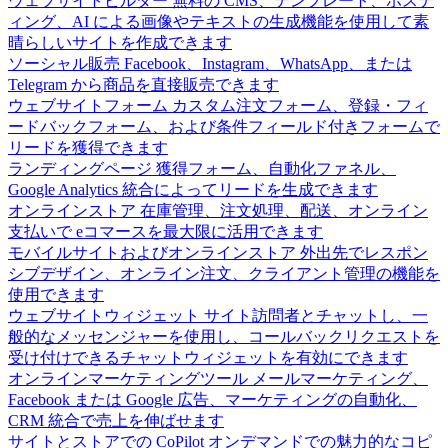
ウェブサイトビルダー
無料の CMS、テンプレート、ホステ
ィング、AI による画像やテキストの生成機能を使用して素
晴らしいサイトを作成できます
ソーシャル販売
Facebook、Instagram、WhatsApp、または
Telegram から商品を直接販売できます
ウェブサイトフォーム
カスタム注文フォーム、登録・フィ
ードバックフォーム、および条件フィールド付きフォームで
リードを獲得できます
ランディングページ
獲得フォーム、自動化ファネル、
Google Analytics 統合によってリードを生成できます
オンラインストア
在庫管理、注文処理、配送、オンライン
支払いで eコマースを最大限に活用できます
モバイルサイトおよびオンラインストア
外出先でレスポン
シブデザイン、オンライン注文、クライアント管理の機能を
使用できます
ウェブサイトウィジェット
サイト訪問者とチャットし、一
般的なメッセンジャーを使用し、コールバックリクエストを
受け付けできるチャットウィジェットを有効にできます
オンラインマーケティングツール
メールマーケティング、
Facebook または Google 広告、マーケティングの自動化、
CRM 統合で売上を伸ばせます
サイトとストアでの CoPilot
オンデマンドでの魅力的なコピ