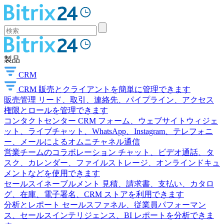
製品
CRM
CRM
販売とクライアントを簡単に管理できます
販売管理
リード、取引、連絡先、パイプライン、アクセス
権限とロールを管理できます
コンタクトセンター
CRM フォーム、ウェブサイトウィジェ
ット、ライブチャット、WhatsApp、Instagram、テレフォニ
ー、メールによるオムニチャネル通信
営業チームのコラボレーション
チャット、ビデオ通話、タ
スク、カレンダー、ファイルストレージ、オンラインドキュ
メントなどを使用できます
セールスイネーブルメント
見積、請求書、支払い、カタロ
グ、在庫、電子署名、CRM ストアを利用できます
分析とレポート
セールスファネル、従業員パフォーマン
ス、セールスインテリジェンス、BI レポートを分析できま