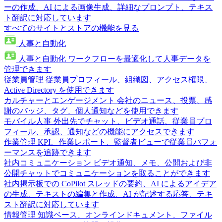
ーの作成、AI による画像生成、詳細なプロンプト、テキス
ト翻訳に対応しています
すべてのサイトとストアの機能を見る
人事と自動化
人事と自動化
ワークフローを最適化して人事データを
管理できます
従業員管理
従業員プロフィール、組織図、アクセス権限、
Active Directory を使用できます
カルチャーとエンゲージメント
会社のニュース、投票、感
謝のバッジ、タグ、個人通知などを使用できます
モバイル人事
外出先でチャット、ビデオ通話、従業員プロ
フィール、承認、通知などの機能にアクセスできます
作業管理
KPI、作業レポート、監督者ビューで従業員パフォ
ーマンスを追跡できます
社内コミュニケーション
ビデオ通知、メモ、公開および非
公開チャットでコミュニケーションを取ることができます
社内掲示板での CoPilot
スレッドの要約、AI によるアイデア
の生成、テキストの編集と作成、AI が記述する応答、テキ
スト翻訳に対応しています
情報管理
知識ベース、オンラインドキュメント、ファイル