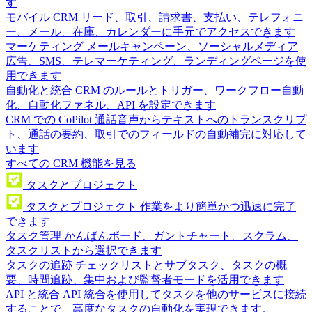
す
モバイル CRM
リード、取引、請求書、支払い、テレフォニ
ー、メール、在庫、カレンダーに手元でアクセスできます
マーケティング
メールキャンペーン、ソーシャルメディア
広告、SMS、テレマーケティング、ランディングページを使
用できます
自動化と統合
CRM のルールとトリガー、ワークフロー自動
化、自動化ファネル、API を設定できます
CRM での CoPilot
通話音声からテキストへのトランスクリプ
ト、通話の要約、取引でのフィールドの自動補完に対応して
います
すべての CRM 機能を見る
タスクとプロジェクト
タスクとプロジェクト
作業をより簡単かつ迅速に完了
できます
タスク管理
かんばんボード、ガントチャート、スクラム、
タスクリストから選択できます
タスクの追跡
チェックリストとサブタスク、タスクの概
要、時間追跡、集中および監督者モードを活用できます
API と統合
API 統合を使用してタスクを他のサービスに接続
することで、高度なタスクの自動化を実現できます。