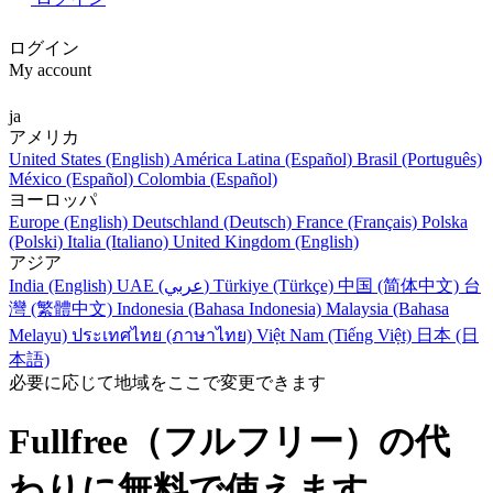
ログイン
My account
ja
アメリカ
United States (English)
América Latina (Español)
Brasil (Português)
México (Español)
Colombia (Español)
ヨーロッパ
Europe (English)
Deutschland (Deutsch)
France (Français)
Polska
(Polski)
Italia (Italiano)
United Kingdom (English)
アジア
India (English)
UAE (عربي)
Türkiye (Türkçe)
中国 (简体中文)
台
灣 (繁體中文)
Indonesia (Bahasa Indonesia)
Malaysia (Bahasa
Melayu)
ประเทศไทย (ภาษาไทย)
Việt Nam (Tiếng Việt)
日本 (日
本語)
必要に応じて地域をここで変更できます
Fullfree（フルフリー）の代
わりに無料で使えます