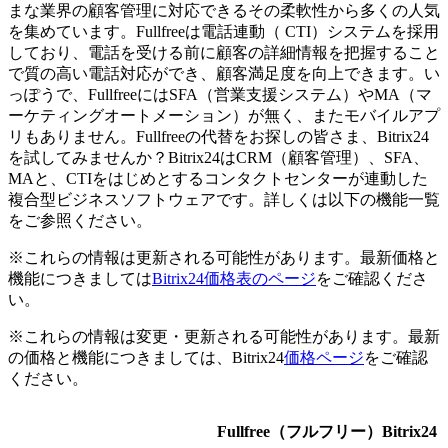
まな業界の顧客管理に対応できるその柔軟性から多くの人気
を集めています。Fullfreeは電話連動（ CTI）システムを採用
しており、電話を受ける前に顧客の詳細情報を把握すること
で質の高い電話対応ができ、顧客満足度を向上できます。い
っぽうで、FullfreeにはSFA（営業支援システム）やMA（マ
ーケティングオートメーション）が無く、またモバイルアプ
リもありません。Fullfreeの代替をお探しの皆さま、Bitrix24
を試してみませんか？Bitrix24はCRM（顧客管理）、SFA、
MAと、CTIをはじめとするコンタクトセンターが連動した
複合型ビジネスソフトウェアです。詳しくは以下の機能一覧
をご参照ください。
※これらの情報は更新される可能性があります。最新価格と
機能につきましては
Bitrix24価格表のページ
をご確認くださ
い。
※これらの情報は変更・更新される可能性があります。最新
の価格と機能につきましては、Bitrix24
価格ページ
をご確認
ください。
Fullfree（フルフリー）
Bitrix24