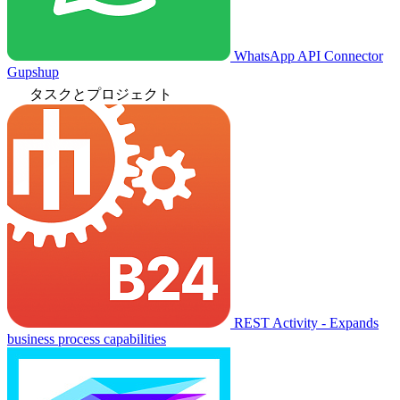
WhatsApp API Connector
Gupshup
タスクとプロジェクト
REST Activity - Expands
business process capabilities