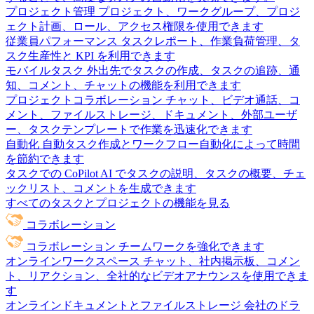
プロジェクト管理
プロジェクト、ワークグループ、プロジ
ェクト計画、ロール、アクセス権限を使用できます
従業員パフォーマンス
タスクレポート、作業負荷管理、タ
スク生産性と KPI を利用できます
モバイルタスク
外出先でタスクの作成、タスクの追跡、通
知、コメント、チャットの機能を利用できます
プロジェクトコラボレーション
チャット、ビデオ通話、コ
メント、ファイルストレージ、ドキュメント、外部ユーザ
ー、タスクテンプレートで作業を迅速化できます
自動化
自動タスク作成とワークフロー自動化によって時間
を節約できます
タスクでの CoPilot
AI でタスクの説明、タスクの概要、チェ
ックリスト、コメントを生成できます
すべてのタスクとプロジェクトの機能を見る
コラボレーション
コラボレーション
チームワークを強化できます
オンラインワークスペース
チャット、社内掲示板、コメン
ト、リアクション、全社的なビデオアナウンスを使用できま
す
オンラインドキュメントとファイルストレージ
会社のドラ