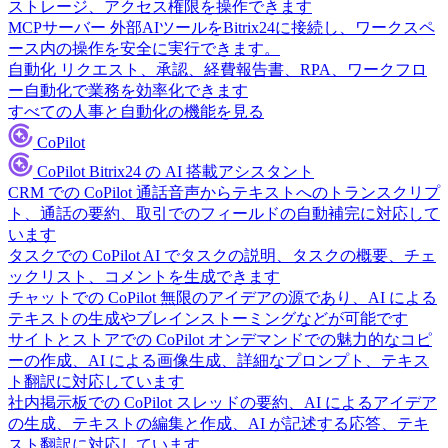
ストレージ、アクセス権限を操作できます
MCPサーバー
外部AIツールをBitrix24に接続し、ワークスペ
ース内の操作を安全に実行できます。
自動化
リクエスト、承認、経費報告書、RPA、ワークフロ
ー自動化で業務を効率化できます
すべての人事と自動化の機能を見る
CoPilot
CoPilot
Bitrix24 の AI 搭載アシスタント
CRM での CoPilot
通話音声からテキストへのトランスクリプ
ト、通話の要約、取引でのフィールドの自動補完に対応して
います
タスクでの CoPilot
AI でタスクの説明、タスクの概要、チェ
ックリスト、コメントを生成できます
チャットでの CoPilot
無限のアイデアの源であり、AI による
テキストの生成やブレインストーミングなどが可能です
サイトとストアでの CoPilot
オンデマンドでの魅力的なコピ
ーの作成、AI による画像生成、詳細なプロンプト、テキス
ト翻訳に対応しています
社内掲示板での CoPilot
スレッドの要約、AI によるアイデア
の生成、テキストの編集と作成、AI が記述する応答、テキ
スト翻訳に対応しています