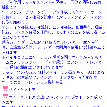
イブを使用してドキュメントを保存し、同僚と簡単に共有・
編集できます
ワークグループ
ワークグループを作成して外部ユーザーを
招待し、アクセス権限を設定してからタスクとプロジェクト
に取り組めます
オンライン会議
ビデオ通話、ビデオ会議、画面共有、通話
記録、カスタム背景を使用し、より多くのことを成し遂げる
ことができます
共有カレンダー
会社および個人のカレンダー、空き時間
帯、会議室の予約、カレンダーの同期を使用して計画を立て
られます
モバイルコミュニケーション
場所を問わずどこからでもチ
ームのメッセンジャー、ビデオ通話、コメント、カレンダ
ー、通知の機能にアクセスできます
チャットでの CoPilot
無限のアイデアの源であり、AI による
テキストの生成やブレインストーミングなどが可能です
すべてのコラボレーション機能を見る
サイトとストア
サイトとストア
売上につながるウェブサイトを作成で
きます