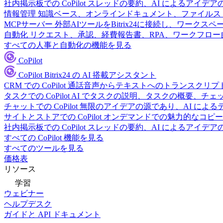
社内掲示板での CoPilot
スレッドの要約、AI によるアイデア
情報管理
知識ベース、オンラインドキュメント、ファイルス
MCPサーバー
外部AIツールをBitrix24に接続し、ワーク
自動化
リクエスト、承認、経費報告書、RPA、ワークフロ
すべての人事と自動化の機能を見る
CoPilot
CoPilot
Bitrix24 の AI 搭載アシスタント
CRM での CoPilot
通話音声からテキストへのトランスクリプ
タスクでの CoPilot
AI でタスクの説明、タスクの概要、チ
チャットでの CoPilot
無限のアイデアの源であり、AI によ
サイトとストアでの CoPilot
オンデマンドでの魅力的なコピー
社内掲示板での CoPilot
スレッドの要約、AI によるアイデア
すべての CoPilot 機能を見る
すべてのツールを見る
価格表
リソース
学習
ウェビナー
ヘルプデスク
ガイドと API ドキュメント