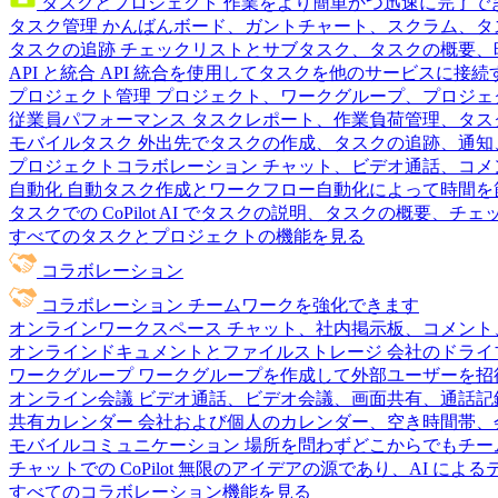
タスクとプロジェクト
作業をより簡単かつ迅速に完了で
タスク管理
かんばんボード、ガントチャート、スクラム、タ
タスクの追跡
チェックリストとサブタスク、タスクの概要、
API と統合
API 統合を使用してタスクを他のサービスに接
プロジェクト管理
プロジェクト、ワークグループ、プロジェ
従業員パフォーマンス
タスクレポート、作業負荷管理、タスク
モバイルタスク
外出先でタスクの作成、タスクの追跡、通知
プロジェクトコラボレーション
チャット、ビデオ通話、コメ
自動化
自動タスク作成とワークフロー自動化によって時間を
タスクでの CoPilot
AI でタスクの説明、タスクの概要、チ
すべてのタスクとプロジェクトの機能を見る
コラボレーション
コラボレーション
チームワークを強化できます
オンラインワークスペース
チャット、社内掲示板、コメント
オンラインドキュメントとファイルストレージ
会社のドライ
ワークグループ
ワークグループを作成して外部ユーザーを招
オンライン会議
ビデオ通話、ビデオ会議、画面共有、通話記
共有カレンダー
会社および個人のカレンダー、空き時間帯、
モバイルコミュニケーション
場所を問わずどこからでもチー
チャットでの CoPilot
無限のアイデアの源であり、AI によ
すべてのコラボレーション機能を見る