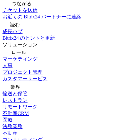
つながる
チケットを送信
お近くの Bitrix24 パートナーに連絡
読む
成長ハブ
Bitrix24 のヒントと更新
ソリューション
ロール
マーケティング
人事
プロジェクト管理
カスタマーサービス
業界
輸送と保管
レストラン
リモートワーク
不動産CRM
医療
法務業務
不動産
コンサルティング