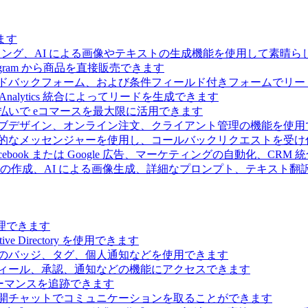
ます
ィング、AI による画像やテキストの生成機能を使用して素晴
 Telegram から商品を直接販売できます
ドバックフォーム、および条件フィールド付きフォームでリー
Analytics 統合によってリードを生成できます
払いで eコマースを最大限に活用できます
ブデザイン、オンライン注文、クライアント管理の機能を使用
的なメッセンジャーを使用し、コールバックリクエストを受け
ebook または Google 広告、マーケティングの自動化、CRM
の作成、AI による画像生成、詳細なプロンプト、テキスト翻
理できます
Directory を使用できます
のバッジ、タグ、個人通知などを使用できます
ィール、承認、通知などの機能にアクセスできます
ーマンスを追跡できます
開チャットでコミュニケーションを取ることができます