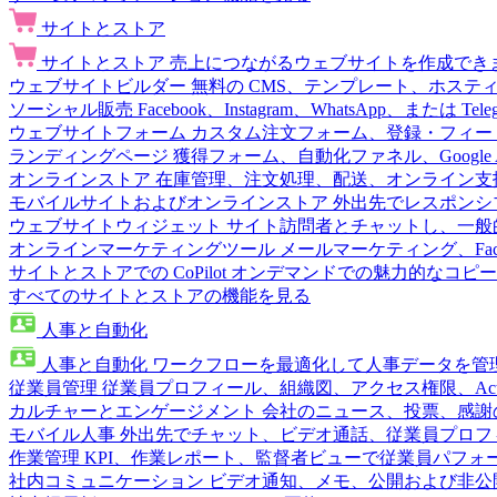
サイトとストア
サイトとストア
売上につながるウェブサイトを作成でき
ウェブサイトビルダー
無料の CMS、テンプレート、ホステ
ソーシャル販売
Facebook、Instagram、WhatsApp、または
ウェブサイトフォーム
カスタム注文フォーム、登録・フィー
ランディングページ
獲得フォーム、自動化ファネル、Google 
オンラインストア
在庫管理、注文処理、配送、オンライン支
モバイルサイトおよびオンラインストア
外出先でレスポンシ
ウェブサイトウィジェット
サイト訪問者とチャットし、一般
オンラインマーケティングツール
メールマーケティング、Fac
サイトとストアでの CoPilot
オンデマンドでの魅力的なコピー
すべてのサイトとストアの機能を見る
人事と自動化
人事と自動化
ワークフローを最適化して人事データを管
従業員管理
従業員プロフィール、組織図、アクセス権限、Active 
カルチャーとエンゲージメント
会社のニュース、投票、感謝
モバイル人事
外出先でチャット、ビデオ通話、従業員プロフ
作業管理
KPI、作業レポート、監督者ビューで従業員パフォ
社内コミュニケーション
ビデオ通知、メモ、公開および非公