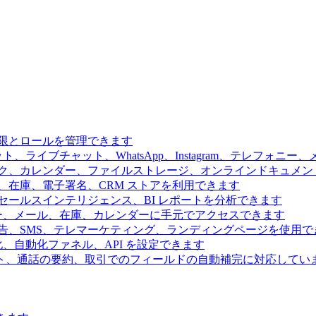
限とロールを管理できます
、ライブチャット、WhatsApp、Instagram、テレフォニ
ク、カレンダー、ファイルストレージ、オンラインドキュメン
、在庫、電子署名、CRM ストアを利用できます
ールスインテリジェンス、BI レポートを分析できます
ー、メール、在庫、カレンダーに手元でアクセスできます
告、SMS、テレマーケティング、ランディングページを使用で
、自動化ファネル、API を設定できます
ト、通話の要約、取引でのフィールドの自動補完に対応してい