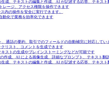
の生成、テキストの編集と作成、AI が記述する応答、テキス
トレージ、アクセス権限を操作できます
スペース内の操作を安全に実行できます。
ー自動化で業務を効率化できます
ト、通話の要約、取引でのフィールドの自動補完に対応してい
ェックリスト、コメントを生成できます
るテキストの生成やブレインストーミングなどが可能です
の作成、AI による画像生成、詳細なプロンプト、テキスト翻
の生成、テキストの編集と作成、AI が記述する応答、テキス