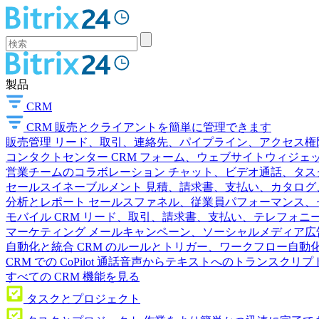
製品
CRM
CRM
販売とクライアントを簡単に管理できます
販売管理
リード、取引、連絡先、パイプライン、アクセス権
コンタクトセンター
CRM フォーム、ウェブサイトウィジェット
営業チームのコラボレーション
チャット、ビデオ通話、タス
セールスイネーブルメント
見積、請求書、支払い、カタログ
分析とレポート
セールスファネル、従業員パフォーマンス、セ
モバイル CRM
リード、取引、請求書、支払い、テレフォニ
マーケティング
メールキャンペーン、ソーシャルメディア広
自動化と統合
CRM のルールとトリガー、ワークフロー自動化
CRM での CoPilot
通話音声からテキストへのトランスクリプ
すべての CRM 機能を見る
タスクとプロジェクト