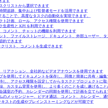
きます
スクリストから選択できます
時間追跡、集中および監督者モードを活用できます
続することで、高度なタスクの自動化を実現できます。
クト計画、ロール、アクセス権限を使用できます
生産性と KPI を利用できます
、コメント、チャットの機能を利用できます
ント、ファイルストレージ、ドキュメント、外部ユーザー、タ
節約できます
ェックリスト、コメントを生成できます
、リアクション、全社的なビデオアナウンスを使用できます
ブを使用してドキュメントを保存し、同僚と簡単に共有・編集
待し、アクセス権限を設定してからタスクとプロジェクトに取
録、カスタム背景を使用し、より多くのことを成し遂げること
会議室の予約、カレンダーの同期を使用して計画を立てられま
ムのメッセンジャー、ビデオ通話、コメント、カレンダー、通
るテキストの生成やブレインストーミングなどが可能です