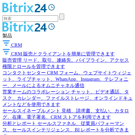
製品
CRM
CRM
販売とクライアントを簡単に管理できます
販売管理
リード、取引、連絡先、パイプライン、アクセス
権限とロールを管理できます
コンタクトセンター
CRM フォーム、ウェブサイトウィジェ
ット、ライブチャット、WhatsApp、Instagram、テレフォニ
ー、メールによるオムニチャネル通信
営業チームのコラボレーション
チャット、ビデオ通話、タ
スク、カレンダー、ファイルストレージ、オンラインドキュ
メントなどを使用できます
セールスイネーブルメント
見積、請求書、支払い、カタロ
グ、在庫、電子署名、CRM ストアを利用できます
分析とレポート
セールスファネル、従業員パフォーマン
ス、セールスインテリジェンス、BI レポートを分析できま