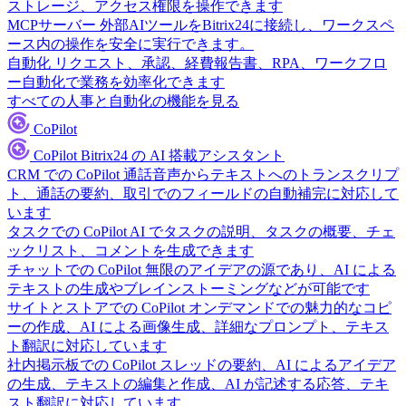
ストレージ、アクセス権限を操作できます
MCPサーバー
外部AIツールをBitrix24に接続し、ワークスペ
ース内の操作を安全に実行できます。
自動化
リクエスト、承認、経費報告書、RPA、ワークフロ
ー自動化で業務を効率化できます
すべての人事と自動化の機能を見る
CoPilot
CoPilot
Bitrix24 の AI 搭載アシスタント
CRM での CoPilot
通話音声からテキストへのトランスクリプ
ト、通話の要約、取引でのフィールドの自動補完に対応して
います
タスクでの CoPilot
AI でタスクの説明、タスクの概要、チェ
ックリスト、コメントを生成できます
チャットでの CoPilot
無限のアイデアの源であり、AI による
テキストの生成やブレインストーミングなどが可能です
サイトとストアでの CoPilot
オンデマンドでの魅力的なコピ
ーの作成、AI による画像生成、詳細なプロンプト、テキス
ト翻訳に対応しています
社内掲示板での CoPilot
スレッドの要約、AI によるアイデア
の生成、テキストの編集と作成、AI が記述する応答、テキ
スト翻訳に対応しています