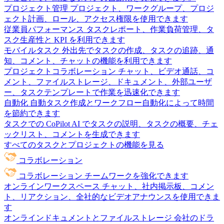
プロジェクト管理
プロジェクト、ワークグループ、プロジ
ェクト計画、ロール、アクセス権限を使用できます
従業員パフォーマンス
タスクレポート、作業負荷管理、タ
スク生産性と KPI を利用できます
モバイルタスク
外出先でタスクの作成、タスクの追跡、通
知、コメント、チャットの機能を利用できます
プロジェクトコラボレーション
チャット、ビデオ通話、コ
メント、ファイルストレージ、ドキュメント、外部ユーザ
ー、タスクテンプレートで作業を迅速化できます
自動化
自動タスク作成とワークフロー自動化によって時間
を節約できます
タスクでの CoPilot
AI でタスクの説明、タスクの概要、チェ
ックリスト、コメントを生成できます
すべてのタスクとプロジェクトの機能を見る
コラボレーション
コラボレーション
チームワークを強化できます
オンラインワークスペース
チャット、社内掲示板、コメン
ト、リアクション、全社的なビデオアナウンスを使用できま
す
オンラインドキュメントとファイルストレージ
会社のドラ