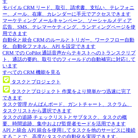
す
モバイル CRM
リード、取引、請求書、支払い、テレフォニ
ー、メール、在庫、カレンダーに手元でアクセスできます
マーケティング
メールキャンペーン、ソーシャルメディア
広告、SMS、テレマーケティング、ランディングページを使
用できます
自動化と統合
CRM のルールとトリガー、ワークフロー自動
化、自動化ファネル、API を設定できます
CRM での CoPilot
通話音声からテキストへのトランスクリプ
ト、通話の要約、取引でのフィールドの自動補完に対応して
います
すべての CRM 機能を見る
タスクとプロジェクト
タスクとプロジェクト
作業をより簡単かつ迅速に完了
できます
タスク管理
かんばんボード、ガントチャート、スクラム、
タスクリストから選択できます
タスクの追跡
チェックリストとサブタスク、タスクの概
要、時間追跡、集中および監督者モードを活用できます
API と統合
API 統合を使用してタスクを他のサービスに接続
することで、高度なタスクの自動化を実現できます。