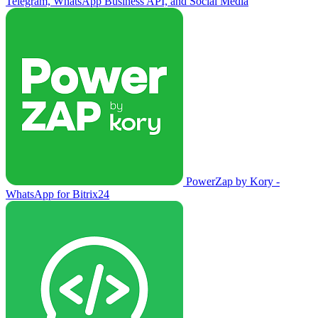
Telegram, WhatsApp Business API, and Social Media
PowerZap by Kory -
WhatsApp for Bitrix24