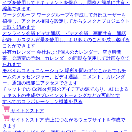
イブを使用してドキュメントを保存し、同僚と簡単に共有・
編集できます
ワークグループ
ワークグループを作成して外部ユーザーを
招待し、アクセス権限を設定してからタスクとプロジェクト
に取り組めます
オンライン会議
ビデオ通話、ビデオ会議、画面共有、通話
記録、カスタム背景を使用し、より多くのことを成し遂げる
ことができます
共有カレンダー
会社および個人のカレンダー、空き時間
帯、会議室の予約、カレンダーの同期を使用して計画を立て
られます
モバイルコミュニケーション
場所を問わずどこからでもチ
ームのメッセンジャー、ビデオ通話、コメント、カレンダ
ー、通知の機能にアクセスできます
チャットでの CoPilot
無限のアイデアの源であり、AI による
テキストの生成やブレインストーミングなどが可能です
すべてのコラボレーション機能を見る
サイトとストア
サイトとストア
売上につながるウェブサイトを作成で
きます