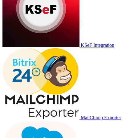
KSeF Integration
MailChimp Exporter