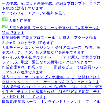
ーの作成、AI による画像生成、詳細なプロンプト、テキス
ト翻訳に対応しています
すべてのサイトとストアの機能を見る
人事と自動化
人事と自動化
ワークフローを最適化して人事データを
管理できます
従業員管理
従業員プロフィール、組織図、アクセス権限、
Active Directory を使用できます
カルチャーとエンゲージメント
会社のニュース、投票、感
謝のバッジ、タグ、個人通知などを使用できます
モバイル人事
外出先でチャット、ビデオ通話、従業員プロ
フィール、承認、通知などの機能にアクセスできます
作業管理
KPI、作業レポート、監督者ビューで従業員パフォ
ーマンスを追跡できます
社内コミュニケーション
ビデオ通知、メモ、公開および非
公開チャットでコミュニケーションを取ることができます
社内掲示板での CoPilot
スレッドの要約、AI によるアイデア
の生成、テキストの編集と作成、AI が記述する応答、テキ
スト翻訳に対応しています
情報管理
知識ベース、オンラインドキュメント、ファイル