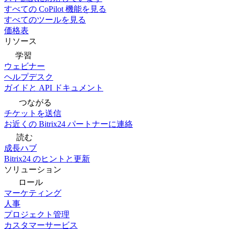
すべての CoPilot 機能を見る
すべてのツールを見る
価格表
リソース
学習
ウェビナー
ヘルプデスク
ガイドと API ドキュメント
つながる
チケットを送信
お近くの Bitrix24 パートナーに連絡
読む
成長ハブ
Bitrix24 のヒントと更新
ソリューション
ロール
マーケティング
人事
プロジェクト管理
カスタマーサービス