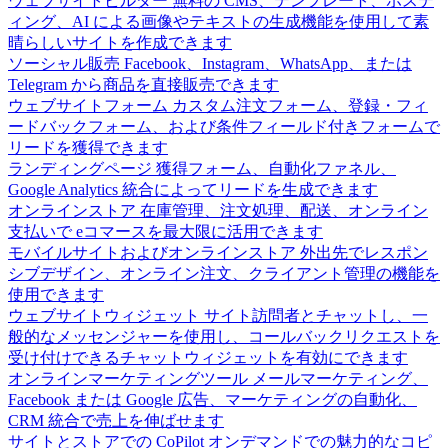
ウェブサイトビルダー
無料の CMS、テンプレート、ホステ
ィング、AI による画像やテキストの生成機能を使用して素
晴らしいサイトを作成できます
ソーシャル販売
Facebook、Instagram、WhatsApp、または
Telegram から商品を直接販売できます
ウェブサイトフォーム
カスタム注文フォーム、登録・フィ
ードバックフォーム、および条件フィールド付きフォームで
リードを獲得できます
ランディングページ
獲得フォーム、自動化ファネル、
Google Analytics 統合によってリードを生成できます
オンラインストア
在庫管理、注文処理、配送、オンライン
支払いで eコマースを最大限に活用できます
モバイルサイトおよびオンラインストア
外出先でレスポン
シブデザイン、オンライン注文、クライアント管理の機能を
使用できます
ウェブサイトウィジェット
サイト訪問者とチャットし、一
般的なメッセンジャーを使用し、コールバックリクエストを
受け付けできるチャットウィジェットを有効にできます
オンラインマーケティングツール
メールマーケティング、
Facebook または Google 広告、マーケティングの自動化、
CRM 統合で売上を伸ばせます
サイトとストアでの CoPilot
オンデマンドでの魅力的なコピ