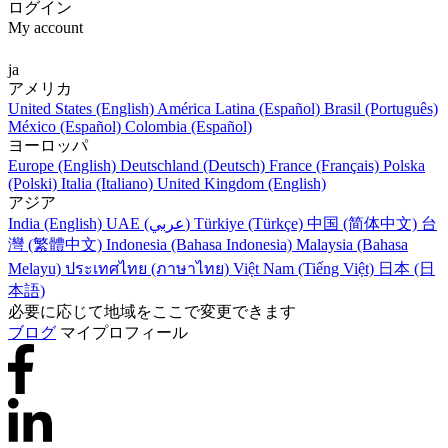
ログイン
My account
ja
アメリカ
United States (English)
América Latina (Español)
Brasil (Português)
México (Español)
Colombia (Español)
ヨーロッパ
Europe (English)
Deutschland (Deutsch)
France (Français)
Polska
(Polski)
Italia (Italiano)
United Kingdom (English)
アジア
India (English)
UAE (عربي)
Türkiye (Türkçe)
中国 (简体中文)
台
灣 (繁體中文)
Indonesia (Bahasa Indonesia)
Malaysia (Bahasa
Melayu)
ประเทศไทย (ภาษาไทย)
Việt Nam (Tiếng Việt)
日本 (日
本語)
必要に応じて地域をここで変更できます
ブログ
マイプロフィール