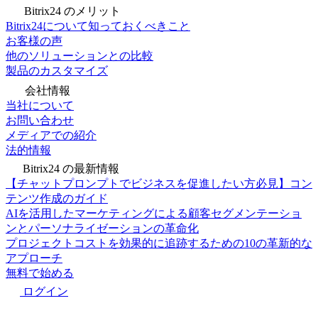
Bitrix24 のメリット
Bitrix24について知っておくべきこと
お客様の声
他のソリューションとの比較
製品のカスタマイズ
会社情報
当社について
お問い合わせ
メディアでの紹介
法的情報
Bitrix24 の最新情報
【チャットプロンプトでビジネスを促進したい方必見】コン
テンツ作成のガイド
AIを活用したマーケティングによる顧客セグメンテーショ
ンとパーソナライゼーションの革命化
プロジェクトコストを効果的に追跡するための10の革新的な
アプローチ
無料で始める
ログイン