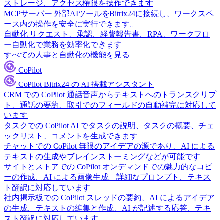
ストレージ、アクセス権限を操作できます
MCPサーバー
外部AIツールをBitrix24に接続し、ワークスペ
ース内の操作を安全に実行できます。
自動化
リクエスト、承認、経費報告書、RPA、ワークフロ
ー自動化で業務を効率化できます
すべての人事と自動化の機能を見る
CoPilot
CoPilot
Bitrix24 の AI 搭載アシスタント
CRM での CoPilot
通話音声からテキストへのトランスクリプ
ト、通話の要約、取引でのフィールドの自動補完に対応して
います
タスクでの CoPilot
AI でタスクの説明、タスクの概要、チェ
ックリスト、コメントを生成できます
チャットでの CoPilot
無限のアイデアの源であり、AI による
テキストの生成やブレインストーミングなどが可能です
サイトとストアでの CoPilot
オンデマンドでの魅力的なコピ
ーの作成、AI による画像生成、詳細なプロンプト、テキス
ト翻訳に対応しています
社内掲示板での CoPilot
スレッドの要約、AI によるアイデア
の生成、テキストの編集と作成、AI が記述する応答、テキ
スト翻訳に対応しています