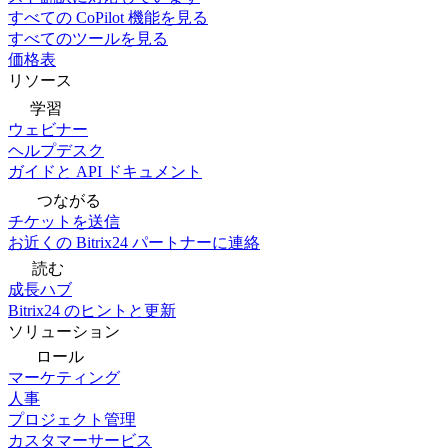
すべての CoPilot 機能を見る
すべてのツールを見る
価格表
リソース
学習
ウェビナー
ヘルプデスク
ガイドと API ドキュメント
つながる
チケットを送信
お近くの Bitrix24 パートナーに連絡
読む
成長ハブ
Bitrix24 のヒントと更新
ソリューション
ロール
マーケティング
人事
プロジェクト管理
カスタマーサービス