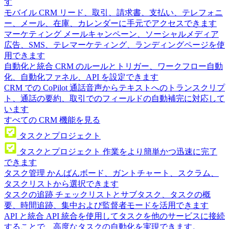
す
モバイル CRM
リード、取引、請求書、支払い、テレフォニ
ー、メール、在庫、カレンダーに手元でアクセスできます
マーケティング
メールキャンペーン、ソーシャルメディア
広告、SMS、テレマーケティング、ランディングページを使
用できます
自動化と統合
CRM のルールとトリガー、ワークフロー自動
化、自動化ファネル、API を設定できます
CRM での CoPilot
通話音声からテキストへのトランスクリプ
ト、通話の要約、取引でのフィールドの自動補完に対応して
います
すべての CRM 機能を見る
タスクとプロジェクト
タスクとプロジェクト
作業をより簡単かつ迅速に完了
できます
タスク管理
かんばんボード、ガントチャート、スクラム、
タスクリストから選択できます
タスクの追跡
チェックリストとサブタスク、タスクの概
要、時間追跡、集中および監督者モードを活用できます
API と統合
API 統合を使用してタスクを他のサービスに接続
することで、高度なタスクの自動化を実現できます。