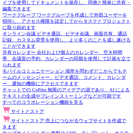
イブを使用してドキュメントを保存し、同僚と簡単に共有・
編集できます
ワークグループ
ワークグループを作成して外部ユーザーを
招待し、アクセス権限を設定してからタスクとプロジェクト
に取り組めます
オンライン会議
ビデオ通話、ビデオ会議、画面共有、通話
記録、カスタム背景を使用し、より多くのことを成し遂げる
ことができます
共有カレンダー
会社および個人のカレンダー、空き時間
帯、会議室の予約、カレンダーの同期を使用して計画を立て
られます
モバイルコミュニケーション
場所を問わずどこからでもチ
ームのメッセンジャー、ビデオ通話、コメント、カレンダ
ー、通知の機能にアクセスできます
チャットでの CoPilot
無限のアイデアの源であり、AI による
テキストの生成やブレインストーミングなどが可能です
すべてのコラボレーション機能を見る
サイトとストア
サイトとストア
売上につながるウェブサイトを作成で
きます