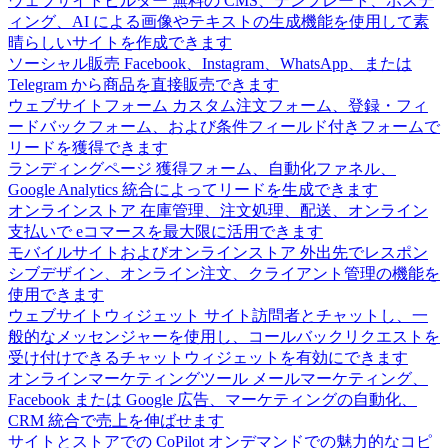
ウェブサイトビルダー
無料の CMS、テンプレート、ホステ
ィング、AI による画像やテキストの生成機能を使用して素
晴らしいサイトを作成できます
ソーシャル販売
Facebook、Instagram、WhatsApp、または
Telegram から商品を直接販売できます
ウェブサイトフォーム
カスタム注文フォーム、登録・フィ
ードバックフォーム、および条件フィールド付きフォームで
リードを獲得できます
ランディングページ
獲得フォーム、自動化ファネル、
Google Analytics 統合によってリードを生成できます
オンラインストア
在庫管理、注文処理、配送、オンライン
支払いで eコマースを最大限に活用できます
モバイルサイトおよびオンラインストア
外出先でレスポン
シブデザイン、オンライン注文、クライアント管理の機能を
使用できます
ウェブサイトウィジェット
サイト訪問者とチャットし、一
般的なメッセンジャーを使用し、コールバックリクエストを
受け付けできるチャットウィジェットを有効にできます
オンラインマーケティングツール
メールマーケティング、
Facebook または Google 広告、マーケティングの自動化、
CRM 統合で売上を伸ばせます
サイトとストアでの CoPilot
オンデマンドでの魅力的なコピ