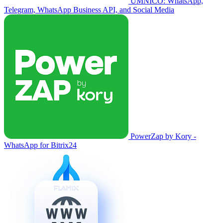
UMNICO: WhatsApp,
Telegram, WhatsApp Business API, and Social Media
PowerZap by Kory -
WhatsApp for Bitrix24