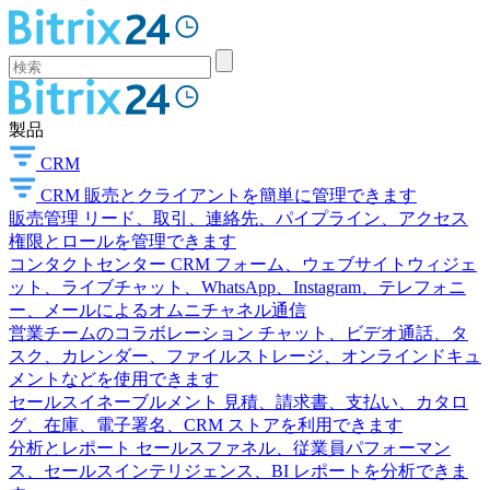
製品
CRM
CRM
販売とクライアントを簡単に管理できます
販売管理
リード、取引、連絡先、パイプライン、アクセス
権限とロールを管理できます
コンタクトセンター
CRM フォーム、ウェブサイトウィジェ
ット、ライブチャット、WhatsApp、Instagram、テレフォニ
ー、メールによるオムニチャネル通信
営業チームのコラボレーション
チャット、ビデオ通話、タ
スク、カレンダー、ファイルストレージ、オンラインドキュ
メントなどを使用できます
セールスイネーブルメント
見積、請求書、支払い、カタロ
グ、在庫、電子署名、CRM ストアを利用できます
分析とレポート
セールスファネル、従業員パフォーマン
ス、セールスインテリジェンス、BI レポートを分析できま