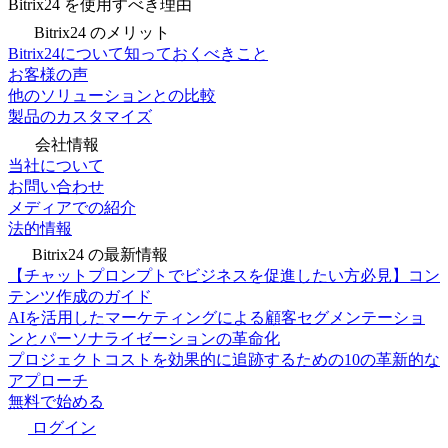
Bitrix24 を使用すべき理由
Bitrix24 のメリット
Bitrix24について知っておくべきこと
お客様の声
他のソリューションとの比較
製品のカスタマイズ
会社情報
当社について
お問い合わせ
メディアでの紹介
法的情報
Bitrix24 の最新情報
【チャットプロンプトでビジネスを促進したい方必見】コン
テンツ作成のガイド
AIを活用したマーケティングによる顧客セグメンテーショ
ンとパーソナライゼーションの革命化
プロジェクトコストを効果的に追跡するための10の革新的な
アプローチ
無料で始める
ログイン