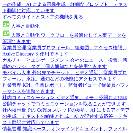
ーの作成、AI による画像生成、詳細なプロンプト、テキス
ト翻訳に対応しています
すべてのサイトとストアの機能を見る
人事と自動化
人事と自動化
ワークフローを最適化して人事データを
管理できます
従業員管理
従業員プロフィール、組織図、アクセス権限、
Active Directory を使用できます
カルチャーとエンゲージメント
会社のニュース、投票、感
謝のバッジ、タグ、個人通知などを使用できます
モバイル人事
外出先でチャット、ビデオ通話、従業員プロ
フィール、承認、通知などの機能にアクセスできます
作業管理
KPI、作業レポート、監督者ビューで従業員パフォ
ーマンスを追跡できます
社内コミュニケーション
ビデオ通知、メモ、公開および非
公開チャットでコミュニケーションを取ることができます
社内掲示板での CoPilot
スレッドの要約、AI によるアイデア
の生成、テキストの編集と作成、AI が記述する応答、テキ
スト翻訳に対応しています
情報管理
知識ベース、オンラインドキュメント、ファイル