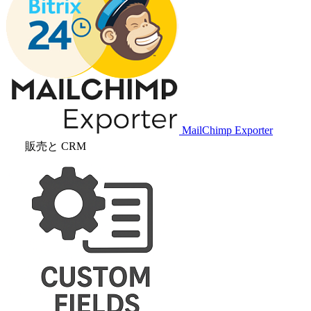
MailChimp Exporter
販売と CRM