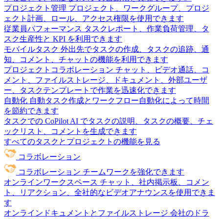
プロジェクト管理
プロジェクト、ワークグループ、プロジ
ェクト計画、ロール、アクセス権限を使用できます
従業員パフォーマンス
タスクレポート、作業負荷管理、タ
スク生産性と KPI を利用できます
モバイルタスク
外出先でタスクの作成、タスクの追跡、通
知、コメント、チャットの機能を利用できます
プロジェクトコラボレーション
チャット、ビデオ通話、コ
メント、ファイルストレージ、ドキュメント、外部ユーザ
ー、タスクテンプレートで作業を迅速化できます
自動化
自動タスク作成とワークフロー自動化によって時間
を節約できます
タスクでの CoPilot
AI でタスクの説明、タスクの概要、チェ
ックリスト、コメントを生成できます
すべてのタスクとプロジェクトの機能を見る
コラボレーション
コラボレーション
チームワークを強化できます
オンラインワークスペース
チャット、社内掲示板、コメン
ト、リアクション、全社的なビデオアナウンスを使用できま
す
オンラインドキュメントとファイルストレージ
会社のドラ