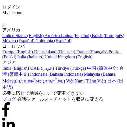
ログイン
My account
ja
アメリカ
United States (English)
América Latina (Español)
Brasil (Português)
México (Español)
Colombia (Español)
ヨーロッパ
Europe (English)
Deutschland (Deutsch)
France (Français)
Polska
(Polski)
Italia (Italiano)
United Kingdom (English)
アジア
India (English)
UAE (عربي)
Türkiye (Türkçe)
中国 (简体中文)
台
灣 (繁體中文)
Indonesia (Bahasa Indonesia)
Malaysia (Bahasa
Melayu)
ประเทศไทย (ภาษาไทย)
Việt Nam (Tiếng Việt)
日本 (日
本語)
必要に応じて地域をここで変更できます
ブログ
会話型セールス – チャットを収益に変える