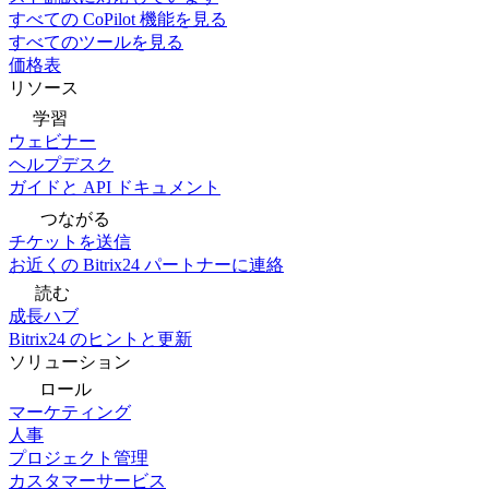
すべての CoPilot 機能を見る
すべてのツールを見る
価格表
リソース
学習
ウェビナー
ヘルプデスク
ガイドと API ドキュメント
つながる
チケットを送信
お近くの Bitrix24 パートナーに連絡
読む
成長ハブ
Bitrix24 のヒントと更新
ソリューション
ロール
マーケティング
人事
プロジェクト管理
カスタマーサービス