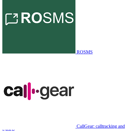
ROSMS
CallGear: calltracking and