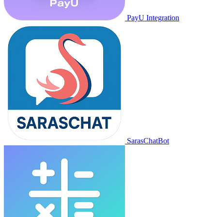
PayU Integration
SarasChatBot