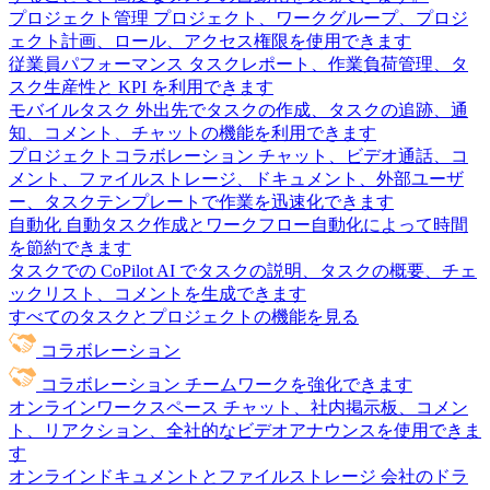
プロジェクト管理
プロジェクト、ワークグループ、プロジ
ェクト計画、ロール、アクセス権限を使用できます
従業員パフォーマンス
タスクレポート、作業負荷管理、タ
スク生産性と KPI を利用できます
モバイルタスク
外出先でタスクの作成、タスクの追跡、通
知、コメント、チャットの機能を利用できます
プロジェクトコラボレーション
チャット、ビデオ通話、コ
メント、ファイルストレージ、ドキュメント、外部ユーザ
ー、タスクテンプレートで作業を迅速化できます
自動化
自動タスク作成とワークフロー自動化によって時間
を節約できます
タスクでの CoPilot
AI でタスクの説明、タスクの概要、チェ
ックリスト、コメントを生成できます
すべてのタスクとプロジェクトの機能を見る
コラボレーション
コラボレーション
チームワークを強化できます
オンラインワークスペース
チャット、社内掲示板、コメン
ト、リアクション、全社的なビデオアナウンスを使用できま
す
オンラインドキュメントとファイルストレージ
会社のドラ