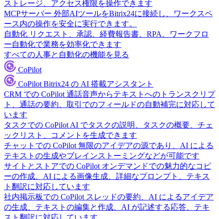
ストレージ、アクセス権限を操作できます
MCPサーバー
外部AIツールをBitrix24に接続し、ワークスペ
ース内の操作を安全に実行できます。
自動化
リクエスト、承認、経費報告書、RPA、ワークフロ
ー自動化で業務を効率化できます
すべての人事と自動化の機能を見る
CoPilot
CoPilot
Bitrix24 の AI 搭載アシスタント
CRM での CoPilot
通話音声からテキストへのトランスクリプ
ト、通話の要約、取引でのフィールドの自動補完に対応して
います
タスクでの CoPilot
AI でタスクの説明、タスクの概要、チェ
ックリスト、コメントを生成できます
チャットでの CoPilot
無限のアイデアの源であり、AI による
テキストの生成やブレインストーミングなどが可能です
サイトとストアでの CoPilot
オンデマンドでの魅力的なコピ
ーの作成、AI による画像生成、詳細なプロンプト、テキス
ト翻訳に対応しています
社内掲示板での CoPilot
スレッドの要約、AI によるアイデア
の生成、テキストの編集と作成、AI が記述する応答、テキ
スト翻訳に対応しています