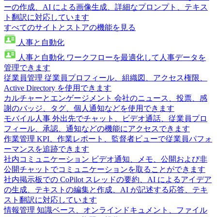
ーの作成、AI による画像生成、詳細なプロンプト、テキス
ト翻訳に対応しています
すべてのサイトとストアの機能を見る
人事と自動化
人事と自動化
ワークフローを最適化して人事データを
管理できます
従業員管理
従業員プロフィール、組織図、アクセス権限、
Active Directory を使用できます
カルチャーとエンゲージメント
会社のニュース、投票、感
謝のバッジ、タグ、個人通知などを使用できます
モバイル人事
外出先でチャット、ビデオ通話、従業員プロ
フィール、承認、通知などの機能にアクセスできます
作業管理
KPI、作業レポート、監督者ビューで従業員パフォ
ーマンスを追跡できます
社内コミュニケーション
ビデオ通知、メモ、公開および非
公開チャットでコミュニケーションを取ることができます
社内掲示板での CoPilot
スレッドの要約、AI によるアイデア
の生成、テキストの編集と作成、AI が記述する応答、テキ
スト翻訳に対応しています
情報管理
知識ベース、オンラインドキュメント、ファイル