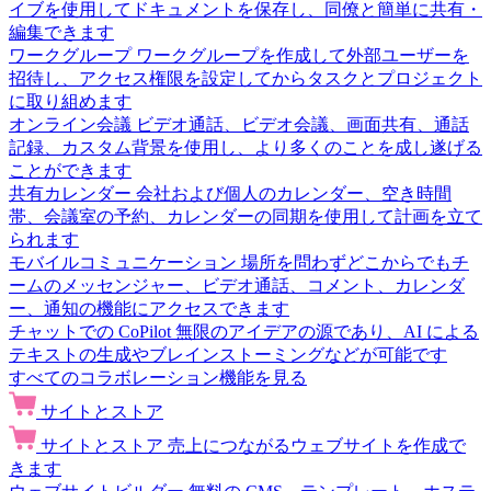
イブを使用してドキュメントを保存し、同僚と簡単に共有・
編集できます
ワークグループ
ワークグループを作成して外部ユーザーを
招待し、アクセス権限を設定してからタスクとプロジェクト
に取り組めます
オンライン会議
ビデオ通話、ビデオ会議、画面共有、通話
記録、カスタム背景を使用し、より多くのことを成し遂げる
ことができます
共有カレンダー
会社および個人のカレンダー、空き時間
帯、会議室の予約、カレンダーの同期を使用して計画を立て
られます
モバイルコミュニケーション
場所を問わずどこからでもチ
ームのメッセンジャー、ビデオ通話、コメント、カレンダ
ー、通知の機能にアクセスできます
チャットでの CoPilot
無限のアイデアの源であり、AI による
テキストの生成やブレインストーミングなどが可能です
すべてのコラボレーション機能を見る
サイトとストア
サイトとストア
売上につながるウェブサイトを作成で
きます