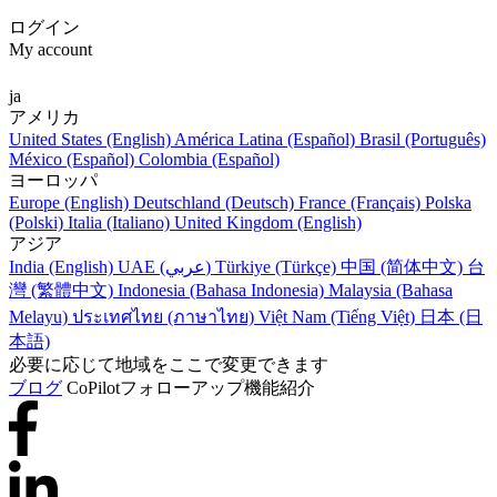
ログイン
My account
ja
アメリカ
United States (English)
América Latina (Español)
Brasil (Português)
México (Español)
Colombia (Español)
ヨーロッパ
Europe (English)
Deutschland (Deutsch)
France (Français)
Polska
(Polski)
Italia (Italiano)
United Kingdom (English)
アジア
India (English)
UAE (عربي)
Türkiye (Türkçe)
中国 (简体中文)
台
灣 (繁體中文)
Indonesia (Bahasa Indonesia)
Malaysia (Bahasa
Melayu)
ประเทศไทย (ภาษาไทย)
Việt Nam (Tiếng Việt)
日本 (日
本語)
必要に応じて地域をここで変更できます
ブログ
CoPilotフォローアップ機能紹介