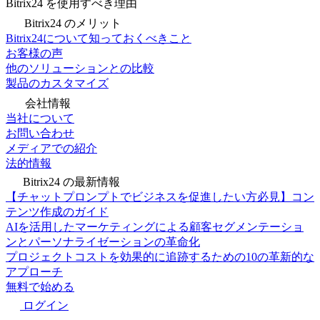
Bitrix24 を使用すべき理由
Bitrix24 のメリット
Bitrix24について知っておくべきこと
お客様の声
他のソリューションとの比較
製品のカスタマイズ
会社情報
当社について
お問い合わせ
メディアでの紹介
法的情報
Bitrix24 の最新情報
【チャットプロンプトでビジネスを促進したい方必見】コン
テンツ作成のガイド
AIを活用したマーケティングによる顧客セグメンテーショ
ンとパーソナライゼーションの革命化
プロジェクトコストを効果的に追跡するための10の革新的な
アプローチ
無料で始める
ログイン