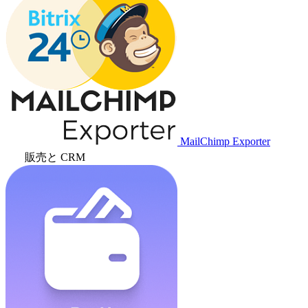
MailChimp Exporter
販売と CRM