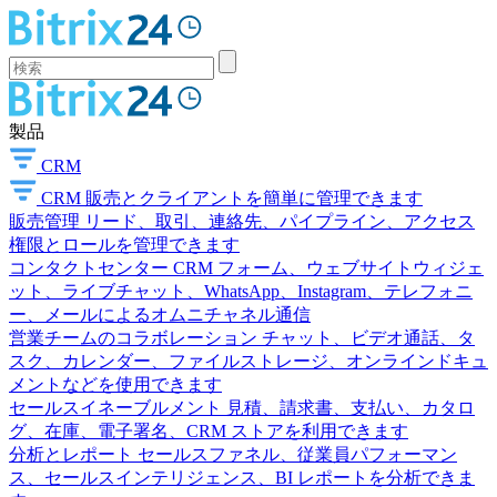
製品
CRM
CRM
販売とクライアントを簡単に管理できます
販売管理
リード、取引、連絡先、パイプライン、アクセス
権限とロールを管理できます
コンタクトセンター
CRM フォーム、ウェブサイトウィジェ
ット、ライブチャット、WhatsApp、Instagram、テレフォニ
ー、メールによるオムニチャネル通信
営業チームのコラボレーション
チャット、ビデオ通話、タ
スク、カレンダー、ファイルストレージ、オンラインドキュ
メントなどを使用できます
セールスイネーブルメント
見積、請求書、支払い、カタロ
グ、在庫、電子署名、CRM ストアを利用できます
分析とレポート
セールスファネル、従業員パフォーマン
ス、セールスインテリジェンス、BI レポートを分析できま