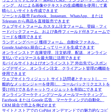
ウェブサイトビルダー
無料の CMS、テンプレート、ホステ
ィング、AI による画像やテキストの生成機能を使用して素
晴らしいサイトを作成できます
ソーシャル販売
Facebook、Instagram、WhatsApp、または
Telegram から商品を直接販売できます
ウェブサイトフォーム
カスタム注文フォーム、登録・フィ
ードバックフォーム、および条件フィールド付きフォームで
リードを獲得できます
ランディングページ
獲得フォーム、自動化ファネル、
Google Analytics 統合によってリードを生成できます
オンラインストア
在庫管理、注文処理、配送、オンライン
支払いで eコマースを最大限に活用できます
モバイルサイトおよびオンラインストア
外出先でレスポン
シブデザイン、オンライン注文、クライアント管理の機能を
使用できます
ウェブサイトウィジェット
サイト訪問者とチャットし、一
般的なメッセンジャーを使用し、コールバックリクエストを
受け付けできるチャットウィジェットを有効にできます
オンラインマーケティングツール
メールマーケティング、
Facebook または Google 広告、マーケティングの自動化、
CRM 統合で売上を伸ばせます
サイトとストアでの CoPilot
オンデマンドでの魅力的なコピ