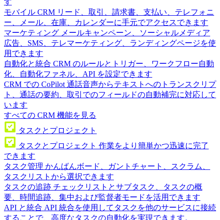
す
モバイル CRM
リード、取引、請求書、支払い、テレフォニ
ー、メール、在庫、カレンダーに手元でアクセスできます
マーケティング
メールキャンペーン、ソーシャルメディア
広告、SMS、テレマーケティング、ランディングページを使
用できます
自動化と統合
CRM のルールとトリガー、ワークフロー自動
化、自動化ファネル、API を設定できます
CRM での CoPilot
通話音声からテキストへのトランスクリプ
ト、通話の要約、取引でのフィールドの自動補完に対応して
います
すべての CRM 機能を見る
タスクとプロジェクト
タスクとプロジェクト
作業をより簡単かつ迅速に完了
できます
タスク管理
かんばんボード、ガントチャート、スクラム、
タスクリストから選択できます
タスクの追跡
チェックリストとサブタスク、タスクの概
要、時間追跡、集中および監督者モードを活用できます
API と統合
API 統合を使用してタスクを他のサービスに接続
することで、高度なタスクの自動化を実現できます。