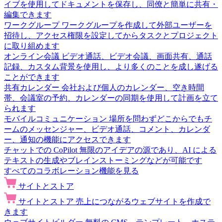
イブを使用してドキュメントを保存し、同僚と簡単に共有・
編集できます
ワークグループ
ワークグループを作成して外部ユーザーを
招待し、アクセス権限を設定してからタスクとプロジェクト
に取り組めます
オンライン会議
ビデオ通話、ビデオ会議、画面共有、通話
記録、カスタム背景を使用し、より多くのことを成し遂げる
ことができます
共有カレンダー
会社および個人のカレンダー、空き時間
帯、会議室の予約、カレンダーの同期を使用して計画を立て
られます
モバイルコミュニケーション
場所を問わずどこからでもチ
ームのメッセンジャー、ビデオ通話、コメント、カレンダ
ー、通知の機能にアクセスできます
チャットでの CoPilot
無限のアイデアの源であり、AI による
テキストの生成やブレインストーミングなどが可能です
すべてのコラボレーション機能を見る
サイトとストア
サイトとストア
売上につながるウェブサイトを作成で
きます