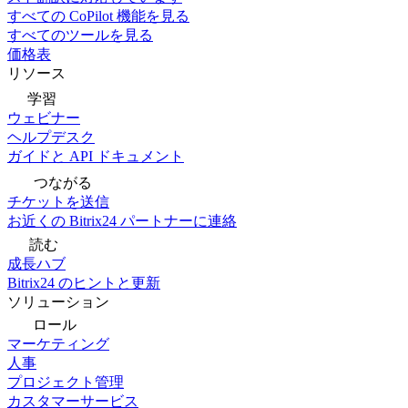
すべての CoPilot 機能を見る
すべてのツールを見る
価格表
リソース
学習
ウェビナー
ヘルプデスク
ガイドと API ドキュメント
つながる
チケットを送信
お近くの Bitrix24 パートナーに連絡
読む
成長ハブ
Bitrix24 のヒントと更新
ソリューション
ロール
マーケティング
人事
プロジェクト管理
カスタマーサービス