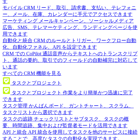
す
モバイル CRM
リード、取引、請求書、支払い、テレフォニ
ー、メール、在庫、カレンダーに手元でアクセスできます
マーケティング
メールキャンペーン、ソーシャルメディア
広告、SMS、テレマーケティング、ランディングページを使
用できます
自動化と統合
CRM のルールとトリガー、ワークフロー自動
化、自動化ファネル、API を設定できます
CRM での CoPilot
通話音声からテキストへのトランスクリプ
ト、通話の要約、取引でのフィールドの自動補完に対応して
います
すべての CRM 機能を見る
タスクとプロジェクト
タスクとプロジェクト
作業をより簡単かつ迅速に完了
できます
タスク管理
かんばんボード、ガントチャート、スクラム、
タスクリストから選択できます
タスクの追跡
チェックリストとサブタスク、タスクの概
要、時間追跡、集中および監督者モードを活用できます
API と統合
API 統合を使用してタスクを他のサービスに接続
することで、高度なタスクの自動化を実現できます。