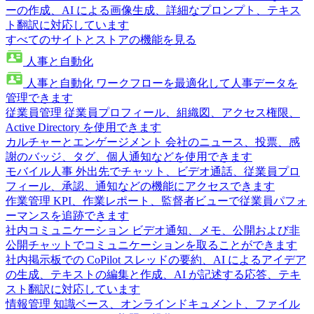
ーの作成、AI による画像生成、詳細なプロンプト、テキス
ト翻訳に対応しています
すべてのサイトとストアの機能を見る
人事と自動化
人事と自動化
ワークフローを最適化して人事データを
管理できます
従業員管理
従業員プロフィール、組織図、アクセス権限、
Active Directory を使用できます
カルチャーとエンゲージメント
会社のニュース、投票、感
謝のバッジ、タグ、個人通知などを使用できます
モバイル人事
外出先でチャット、ビデオ通話、従業員プロ
フィール、承認、通知などの機能にアクセスできます
作業管理
KPI、作業レポート、監督者ビューで従業員パフォ
ーマンスを追跡できます
社内コミュニケーション
ビデオ通知、メモ、公開および非
公開チャットでコミュニケーションを取ることができます
社内掲示板での CoPilot
スレッドの要約、AI によるアイデア
の生成、テキストの編集と作成、AI が記述する応答、テキ
スト翻訳に対応しています
情報管理
知識ベース、オンラインドキュメント、ファイル