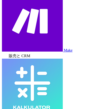
Make
販売と CRM