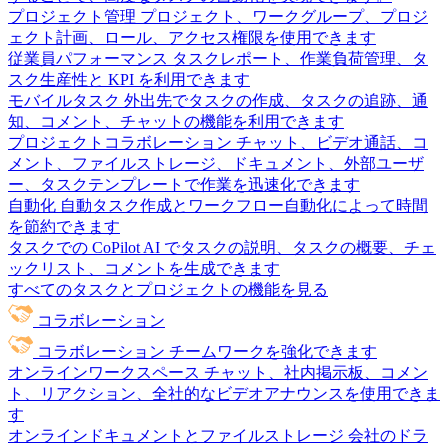
プロジェクト管理
プロジェクト、ワークグループ、プロジ
ェクト計画、ロール、アクセス権限を使用できます
従業員パフォーマンス
タスクレポート、作業負荷管理、タ
スク生産性と KPI を利用できます
モバイルタスク
外出先でタスクの作成、タスクの追跡、通
知、コメント、チャットの機能を利用できます
プロジェクトコラボレーション
チャット、ビデオ通話、コ
メント、ファイルストレージ、ドキュメント、外部ユーザ
ー、タスクテンプレートで作業を迅速化できます
自動化
自動タスク作成とワークフロー自動化によって時間
を節約できます
タスクでの CoPilot
AI でタスクの説明、タスクの概要、チェ
ックリスト、コメントを生成できます
すべてのタスクとプロジェクトの機能を見る
コラボレーション
コラボレーション
チームワークを強化できます
オンラインワークスペース
チャット、社内掲示板、コメン
ト、リアクション、全社的なビデオアナウンスを使用できま
す
オンラインドキュメントとファイルストレージ
会社のドラ