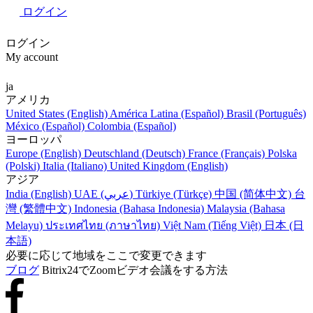
ログイン
ログイン
My account
ja
アメリカ
United States (English)
América Latina (Español)
Brasil (Português)
México (Español)
Colombia (Español)
ヨーロッパ
Europe (English)
Deutschland (Deutsch)
France (Français)
Polska
(Polski)
Italia (Italiano)
United Kingdom (English)
アジア
India (English)
UAE (عربي)
Türkiye (Türkçe)
中国 (简体中文)
台
灣 (繁體中文)
Indonesia (Bahasa Indonesia)
Malaysia (Bahasa
Melayu)
ประเทศไทย (ภาษาไทย)
Việt Nam (Tiếng Việt)
日本 (日
本語)
必要に応じて地域をここで変更できます
ブログ
Bitrix24でZoomビデオ会議をする方法