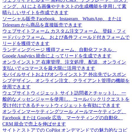
ウェブサイトビルダー
無料の CMS、テンプレート、ホステ
ィング、AI による画像やテキストの生成機能を使用して素
晴らしいサイトを作成できます
ソーシャル販売
Facebook、Instagram、WhatsApp、または
Telegram から商品を直接販売できます
ウェブサイトフォーム
カスタム注文フォーム、登録・フィ
ードバックフォーム、および条件フィールド付きフォームで
リードを獲得できます
ランディングページ
獲得フォーム、自動化ファネル、
Google Analytics 統合によってリードを生成できます
オンラインストア
在庫管理、注文処理、配送、オンライン
支払いで eコマースを最大限に活用できます
モバイルサイトおよびオンラインストア
外出先でレスポン
シブデザイン、オンライン注文、クライアント管理の機能を
使用できます
ウェブサイトウィジェット
サイト訪問者とチャットし、一
般的なメッセンジャーを使用し、コールバックリクエストを
受け付けできるチャットウィジェットを有効にできます
オンラインマーケティングツール
メールマーケティング、
Facebook または Google 広告、マーケティングの自動化、
CRM 統合で売上を伸ばせます
サイトとストアでの CoPilot
オンデマンドでの魅力的なコピ