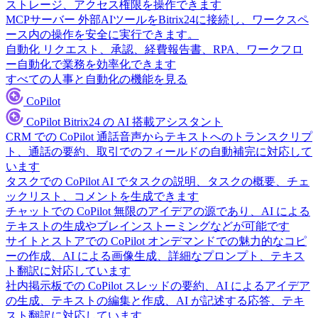
ストレージ、アクセス権限を操作できます
MCPサーバー
外部AIツールをBitrix24に接続し、ワークスペ
ース内の操作を安全に実行できます。
自動化
リクエスト、承認、経費報告書、RPA、ワークフロ
ー自動化で業務を効率化できます
すべての人事と自動化の機能を見る
CoPilot
CoPilot
Bitrix24 の AI 搭載アシスタント
CRM での CoPilot
通話音声からテキストへのトランスクリプ
ト、通話の要約、取引でのフィールドの自動補完に対応して
います
タスクでの CoPilot
AI でタスクの説明、タスクの概要、チェ
ックリスト、コメントを生成できます
チャットでの CoPilot
無限のアイデアの源であり、AI による
テキストの生成やブレインストーミングなどが可能です
サイトとストアでの CoPilot
オンデマンドでの魅力的なコピ
ーの作成、AI による画像生成、詳細なプロンプト、テキス
ト翻訳に対応しています
社内掲示板での CoPilot
スレッドの要約、AI によるアイデア
の生成、テキストの編集と作成、AI が記述する応答、テキ
スト翻訳に対応しています