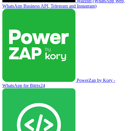
Wazzup (WhatsApp Web,
WhatsApp Business API, Telegram and Instagram)
PowerZap by Kory -
WhatsApp for Bitrix24