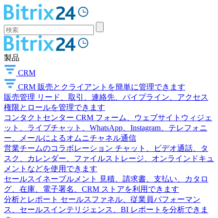
製品
CRM
CRM
販売とクライアントを簡単に管理できます
販売管理
リード、取引、連絡先、パイプライン、アクセス
権限とロールを管理できます
コンタクトセンター
CRM フォーム、ウェブサイトウィジェ
ット、ライブチャット、WhatsApp、Instagram、テレフォニ
ー、メールによるオムニチャネル通信
営業チームのコラボレーション
チャット、ビデオ通話、タ
スク、カレンダー、ファイルストレージ、オンラインドキュ
メントなどを使用できます
セールスイネーブルメント
見積、請求書、支払い、カタロ
グ、在庫、電子署名、CRM ストアを利用できます
分析とレポート
セールスファネル、従業員パフォーマン
ス、セールスインテリジェンス、BI レポートを分析できま