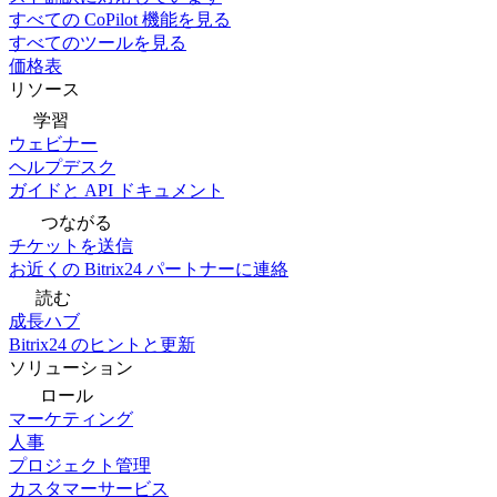
すべての CoPilot 機能を見る
すべてのツールを見る
価格表
リソース
学習
ウェビナー
ヘルプデスク
ガイドと API ドキュメント
つながる
チケットを送信
お近くの Bitrix24 パートナーに連絡
読む
成長ハブ
Bitrix24 のヒントと更新
ソリューション
ロール
マーケティング
人事
プロジェクト管理
カスタマーサービス