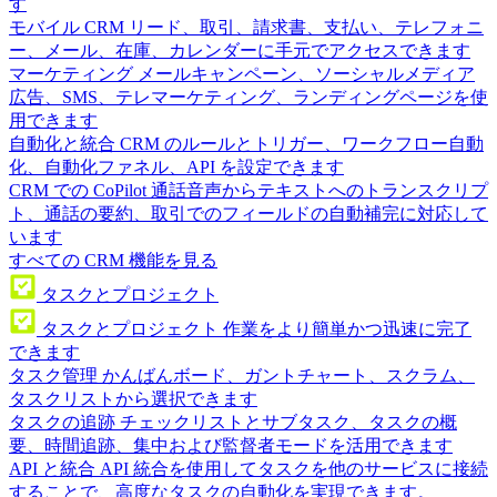
す
モバイル CRM
リード、取引、請求書、支払い、テレフォニ
ー、メール、在庫、カレンダーに手元でアクセスできます
マーケティング
メールキャンペーン、ソーシャルメディア
広告、SMS、テレマーケティング、ランディングページを使
用できます
自動化と統合
CRM のルールとトリガー、ワークフロー自動
化、自動化ファネル、API を設定できます
CRM での CoPilot
通話音声からテキストへのトランスクリプ
ト、通話の要約、取引でのフィールドの自動補完に対応して
います
すべての CRM 機能を見る
タスクとプロジェクト
タスクとプロジェクト
作業をより簡単かつ迅速に完了
できます
タスク管理
かんばんボード、ガントチャート、スクラム、
タスクリストから選択できます
タスクの追跡
チェックリストとサブタスク、タスクの概
要、時間追跡、集中および監督者モードを活用できます
API と統合
API 統合を使用してタスクを他のサービスに接続
することで、高度なタスクの自動化を実現できます。