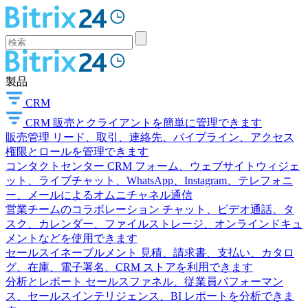
製品
CRM
CRM
販売とクライアントを簡単に管理できます
販売管理
リード、取引、連絡先、パイプライン、アクセス
権限とロールを管理できます
コンタクトセンター
CRM フォーム、ウェブサイトウィジェ
ット、ライブチャット、WhatsApp、Instagram、テレフォニ
ー、メールによるオムニチャネル通信
営業チームのコラボレーション
チャット、ビデオ通話、タ
スク、カレンダー、ファイルストレージ、オンラインドキュ
メントなどを使用できます
セールスイネーブルメント
見積、請求書、支払い、カタロ
グ、在庫、電子署名、CRM ストアを利用できます
分析とレポート
セールスファネル、従業員パフォーマン
ス、セールスインテリジェンス、BI レポートを分析できま