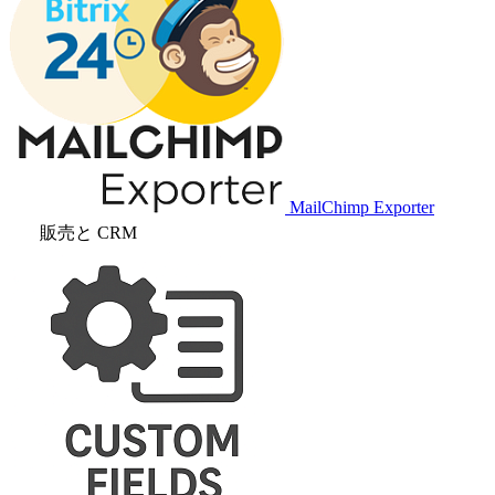
MailChimp Exporter
販売と CRM