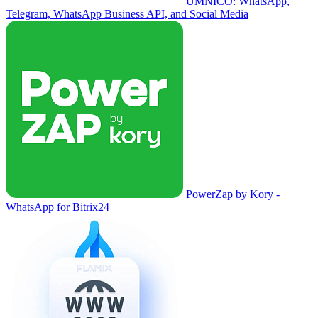
UMNICO: WhatsApp,
Telegram, WhatsApp Business API, and Social Media
PowerZap by Kory -
WhatsApp for Bitrix24