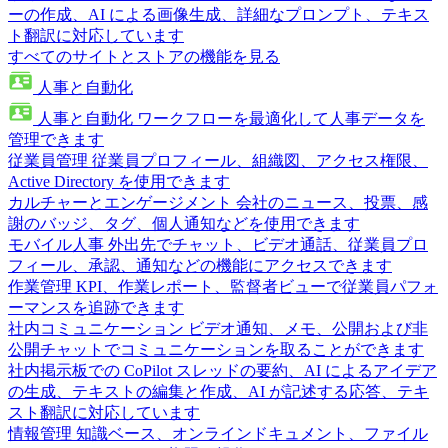
ーの作成、AI による画像生成、詳細なプロンプト、テキス
ト翻訳に対応しています
すべてのサイトとストアの機能を見る
人事と自動化
人事と自動化
ワークフローを最適化して人事データを
管理できます
従業員管理
従業員プロフィール、組織図、アクセス権限、
Active Directory を使用できます
カルチャーとエンゲージメント
会社のニュース、投票、感
謝のバッジ、タグ、個人通知などを使用できます
モバイル人事
外出先でチャット、ビデオ通話、従業員プロ
フィール、承認、通知などの機能にアクセスできます
作業管理
KPI、作業レポート、監督者ビューで従業員パフォ
ーマンスを追跡できます
社内コミュニケーション
ビデオ通知、メモ、公開および非
公開チャットでコミュニケーションを取ることができます
社内掲示板での CoPilot
スレッドの要約、AI によるアイデア
の生成、テキストの編集と作成、AI が記述する応答、テキ
スト翻訳に対応しています
情報管理
知識ベース、オンラインドキュメント、ファイル