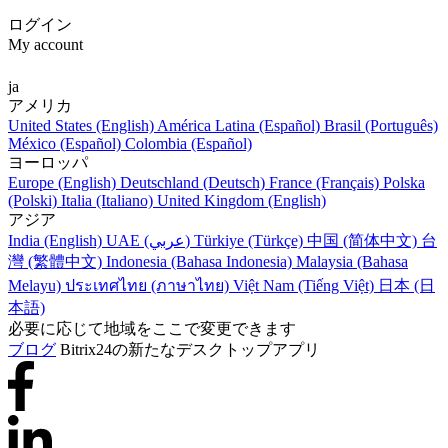
ログイン
My account
ja
アメリカ
United States (English)
América Latina (Español)
Brasil (Português)
México (Español)
Colombia (Español)
ヨーロッパ
Europe (English)
Deutschland (Deutsch)
France (Français)
Polska
(Polski)
Italia (Italiano)
United Kingdom (English)
アジア
India (English)
UAE (عربي)
Türkiye (Türkçe)
中国 (简体中文)
台
灣 (繁體中文)
Indonesia (Bahasa Indonesia)
Malaysia (Bahasa
Melayu)
ประเทศไทย (ภาษาไทย)
Việt Nam (Tiếng Việt)
日本 (日
本語)
必要に応じて地域をここで変更できます
ブログ
Bitrix24の新たなデスクトップアプリ