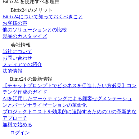
Bitrix24 を使用すべき理由
Bitrix24 のメリット
Bitrix24について知っておくべきこと
お客様の声
他のソリューションとの比較
製品のカスタマイズ
会社情報
当社について
お問い合わせ
メディアでの紹介
法的情報
Bitrix24 の最新情報
【チャットプロンプトでビジネスを促進したい方必見】コン
テンツ作成のガイド
AIを活用したマーケティングによる顧客セグメンテーショ
ンとパーソナライゼーションの革命化
プロジェクトコストを効果的に追跡するための10の革新的な
アプローチ
無料で始める
ログイン