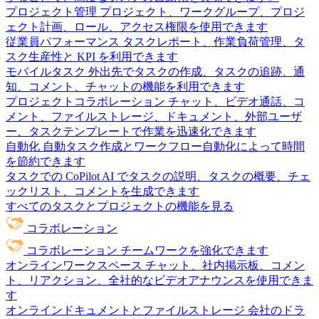
プロジェクト管理
プロジェクト、ワークグループ、プロジ
ェクト計画、ロール、アクセス権限を使用できます
従業員パフォーマンス
タスクレポート、作業負荷管理、タ
スク生産性と KPI を利用できます
モバイルタスク
外出先でタスクの作成、タスクの追跡、通
知、コメント、チャットの機能を利用できます
プロジェクトコラボレーション
チャット、ビデオ通話、コ
メント、ファイルストレージ、ドキュメント、外部ユーザ
ー、タスクテンプレートで作業を迅速化できます
自動化
自動タスク作成とワークフロー自動化によって時間
を節約できます
タスクでの CoPilot
AI でタスクの説明、タスクの概要、チェ
ックリスト、コメントを生成できます
すべてのタスクとプロジェクトの機能を見る
コラボレーション
コラボレーション
チームワークを強化できます
オンラインワークスペース
チャット、社内掲示板、コメン
ト、リアクション、全社的なビデオアナウンスを使用できま
す
オンラインドキュメントとファイルストレージ
会社のドラ