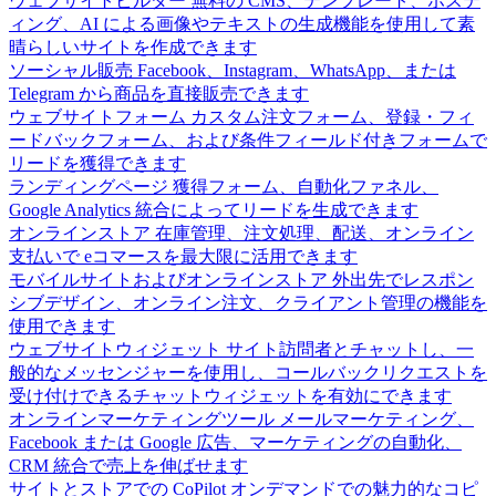
ウェブサイトビルダー
無料の CMS、テンプレート、ホステ
ィング、AI による画像やテキストの生成機能を使用して素
晴らしいサイトを作成できます
ソーシャル販売
Facebook、Instagram、WhatsApp、または
Telegram から商品を直接販売できます
ウェブサイトフォーム
カスタム注文フォーム、登録・フィ
ードバックフォーム、および条件フィールド付きフォームで
リードを獲得できます
ランディングページ
獲得フォーム、自動化ファネル、
Google Analytics 統合によってリードを生成できます
オンラインストア
在庫管理、注文処理、配送、オンライン
支払いで eコマースを最大限に活用できます
モバイルサイトおよびオンラインストア
外出先でレスポン
シブデザイン、オンライン注文、クライアント管理の機能を
使用できます
ウェブサイトウィジェット
サイト訪問者とチャットし、一
般的なメッセンジャーを使用し、コールバックリクエストを
受け付けできるチャットウィジェットを有効にできます
オンラインマーケティングツール
メールマーケティング、
Facebook または Google 広告、マーケティングの自動化、
CRM 統合で売上を伸ばせます
サイトとストアでの CoPilot
オンデマンドでの魅力的なコピ