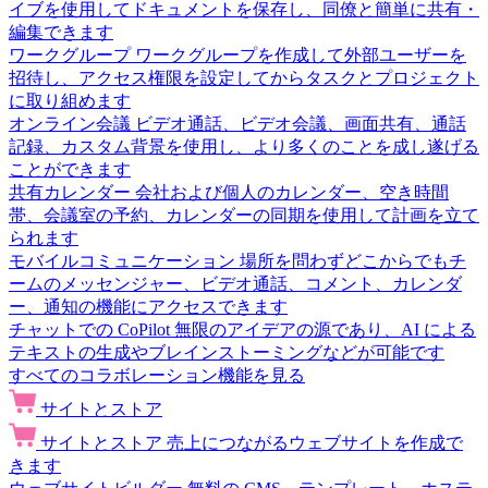
イブを使用してドキュメントを保存し、同僚と簡単に共有・
編集できます
ワークグループ
ワークグループを作成して外部ユーザーを
招待し、アクセス権限を設定してからタスクとプロジェクト
に取り組めます
オンライン会議
ビデオ通話、ビデオ会議、画面共有、通話
記録、カスタム背景を使用し、より多くのことを成し遂げる
ことができます
共有カレンダー
会社および個人のカレンダー、空き時間
帯、会議室の予約、カレンダーの同期を使用して計画を立て
られます
モバイルコミュニケーション
場所を問わずどこからでもチ
ームのメッセンジャー、ビデオ通話、コメント、カレンダ
ー、通知の機能にアクセスできます
チャットでの CoPilot
無限のアイデアの源であり、AI による
テキストの生成やブレインストーミングなどが可能です
すべてのコラボレーション機能を見る
サイトとストア
サイトとストア
売上につながるウェブサイトを作成で
きます