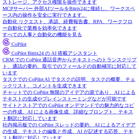
ストレージ、アクセス権限を操作できます
MCPサーバー
外部AIツールをBitrix24に接続し、ワークスペ
ース内の操作を安全に実行できます。
自動化
リクエスト、承認、経費報告書、RPA、ワークフロ
ー自動化で業務を効率化できます
すべての人事と自動化の機能を見る
CoPilot
CoPilot
Bitrix24 の AI 搭載アシスタント
CRM での CoPilot
通話音声からテキストへのトランスクリプ
ト、通話の要約、取引でのフィールドの自動補完に対応して
います
タスクでの CoPilot
AI でタスクの説明、タスクの概要、チェ
ックリスト、コメントを生成できます
チャットでの CoPilot
無限のアイデアの源であり、AI による
テキストの生成やブレインストーミングなどが可能です
サイトとストアでの CoPilot
オンデマンドでの魅力的なコピ
ーの作成、AI による画像生成、詳細なプロンプト、テキス
ト翻訳に対応しています
社内掲示板での CoPilot
スレッドの要約、AI によるアイデア
の生成、テキストの編集と作成、AI が記述する応答、テキ
スト翻訳に対応しています