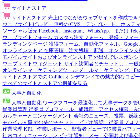
サイトとストア
サイトとストア
売上につながるウェブサイトを作成でき
ウェブサイトビルダー
無料の CMS、テンプレート、ホステ
ソーシャル販売
Facebook、Instagram、WhatsApp、または
ウェブサイトフォーム
カスタム注文フォーム、登録・フィー
ランディングページ
獲得フォーム、自動化ファネル、Google 
オンラインストア
在庫管理、注文処理、配送、オンライン支
モバイルサイトおよびオンラインストア
外出先でレスポンシ
ウェブサイトウィジェット
サイト訪問者とチャットし、一般
オンラインマーケティングツール
メールマーケティング、Fac
サイトとストアでの CoPilot
オンデマンドでの魅力的なコピー
すべてのサイトとストアの機能を見る
人事と自動化
人事と自動化
ワークフローを最適化して人事データを管
従業員管理
従業員プロフィール、組織図、アクセス権限、Active 
カルチャーとエンゲージメント
会社のニュース、投票、感謝
モバイル人事
外出先でチャット、ビデオ通話、従業員プロフ
作業管理
KPI、作業レポート、監督者ビューで従業員パフォ
社内コミュニケーション
ビデオ通知、メモ、公開および非公