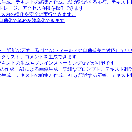
の生成、テキストの編集と作成、AI が記述する応答、テキス
トレージ、アクセス権限を操作できます
スペース内の操作を安全に実行できます。
ー自動化で業務を効率化できます
ト、通話の要約、取引でのフィールドの自動補完に対応してい
ェックリスト、コメントを生成できます
るテキストの生成やブレインストーミングなどが可能です
の作成、AI による画像生成、詳細なプロンプト、テキスト翻
の生成、テキストの編集と作成、AI が記述する応答、テキス