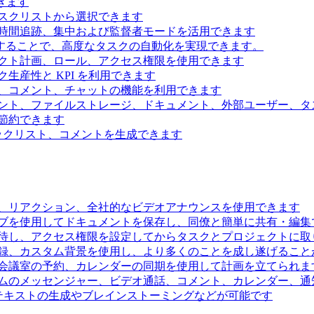
きます
スクリストから選択できます
時間追跡、集中および監督者モードを活用できます
続することで、高度なタスクの自動化を実現できます。
クト計画、ロール、アクセス権限を使用できます
生産性と KPI を利用できます
、コメント、チャットの機能を利用できます
ント、ファイルストレージ、ドキュメント、外部ユーザー、タ
節約できます
ェックリスト、コメントを生成できます
、リアクション、全社的なビデオアナウンスを使用できます
ブを使用してドキュメントを保存し、同僚と簡単に共有・編集
待し、アクセス権限を設定してからタスクとプロジェクトに取
録、カスタム背景を使用し、より多くのことを成し遂げること
会議室の予約、カレンダーの同期を使用して計画を立てられま
ムのメッセンジャー、ビデオ通話、コメント、カレンダー、通
るテキストの生成やブレインストーミングなどが可能です