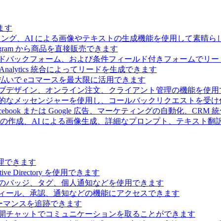
ます
ィング、AI による画像やテキストの生成機能を使用して素晴
 Telegram から商品を直接販売できます
ドバックフォーム、および条件フィールド付きフォームでリー
Analytics 統合によってリードを生成できます
払いで eコマースを最大限に活用できます
ブデザイン、オンライン注文、クライアント管理の機能を使用
的なメッセンジャーを使用し、コールバックリクエストを受け
ebook または Google 広告、マーケティングの自動化、CRM
の作成、AI による画像生成、詳細なプロンプト、テキスト翻
理できます
Directory を使用できます
のバッジ、タグ、個人通知などを使用できます
ィール、承認、通知などの機能にアクセスできます
ーマンスを追跡できます
開チャットでコミュニケーションを取ることができます