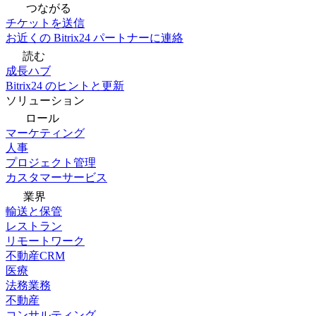
つながる
チケットを送信
お近くの Bitrix24 パートナーに連絡
読む
成長ハブ
Bitrix24 のヒントと更新
ソリューション
ロール
マーケティング
人事
プロジェクト管理
カスタマーサービス
業界
輸送と保管
レストラン
リモートワーク
不動産CRM
医療
法務業務
不動産
コンサルティング