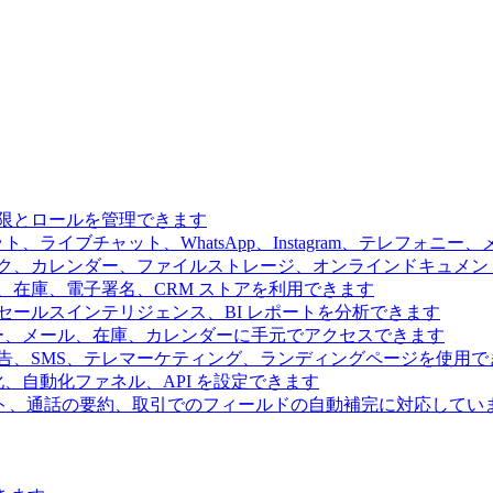
限とロールを管理できます
、ライブチャット、WhatsApp、Instagram、テレフォニ
ク、カレンダー、ファイルストレージ、オンラインドキュメン
、在庫、電子署名、CRM ストアを利用できます
ールスインテリジェンス、BI レポートを分析できます
ー、メール、在庫、カレンダーに手元でアクセスできます
告、SMS、テレマーケティング、ランディングページを使用で
、自動化ファネル、API を設定できます
ト、通話の要約、取引でのフィールドの自動補完に対応してい