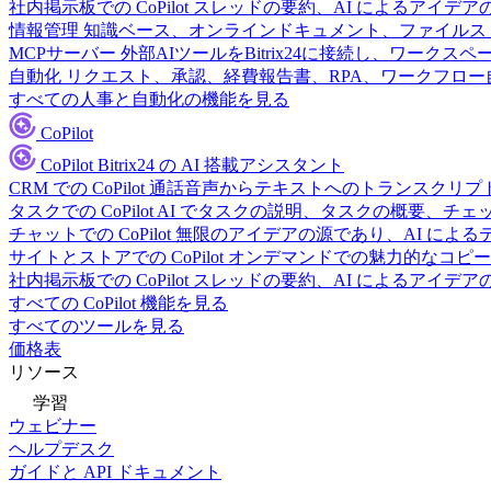
社内掲示板での CoPilot
スレッドの要約、AI によるアイデア
情報管理
知識ベース、オンラインドキュメント、ファイルス
MCPサーバー
外部AIツールをBitrix24に接続し、ワーク
自動化
リクエスト、承認、経費報告書、RPA、ワークフロ
すべての人事と自動化の機能を見る
CoPilot
CoPilot
Bitrix24 の AI 搭載アシスタント
CRM での CoPilot
通話音声からテキストへのトランスクリプ
タスクでの CoPilot
AI でタスクの説明、タスクの概要、チ
チャットでの CoPilot
無限のアイデアの源であり、AI によ
サイトとストアでの CoPilot
オンデマンドでの魅力的なコピー
社内掲示板での CoPilot
スレッドの要約、AI によるアイデア
すべての CoPilot 機能を見る
すべてのツールを見る
価格表
リソース
学習
ウェビナー
ヘルプデスク
ガイドと API ドキュメント