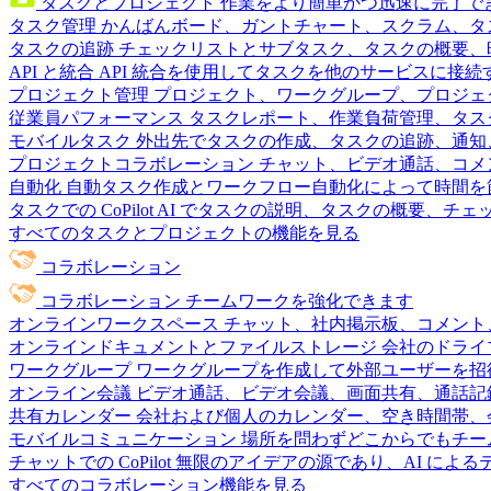
タスクとプロジェクト
作業をより簡単かつ迅速に完了で
タスク管理
かんばんボード、ガントチャート、スクラム、タ
タスクの追跡
チェックリストとサブタスク、タスクの概要、
API と統合
API 統合を使用してタスクを他のサービスに接
プロジェクト管理
プロジェクト、ワークグループ、プロジェ
従業員パフォーマンス
タスクレポート、作業負荷管理、タスク
モバイルタスク
外出先でタスクの作成、タスクの追跡、通知
プロジェクトコラボレーション
チャット、ビデオ通話、コメ
自動化
自動タスク作成とワークフロー自動化によって時間を
タスクでの CoPilot
AI でタスクの説明、タスクの概要、チ
すべてのタスクとプロジェクトの機能を見る
コラボレーション
コラボレーション
チームワークを強化できます
オンラインワークスペース
チャット、社内掲示板、コメント
オンラインドキュメントとファイルストレージ
会社のドライ
ワークグループ
ワークグループを作成して外部ユーザーを招
オンライン会議
ビデオ通話、ビデオ会議、画面共有、通話記
共有カレンダー
会社および個人のカレンダー、空き時間帯、
モバイルコミュニケーション
場所を問わずどこからでもチー
チャットでの CoPilot
無限のアイデアの源であり、AI によ
すべてのコラボレーション機能を見る