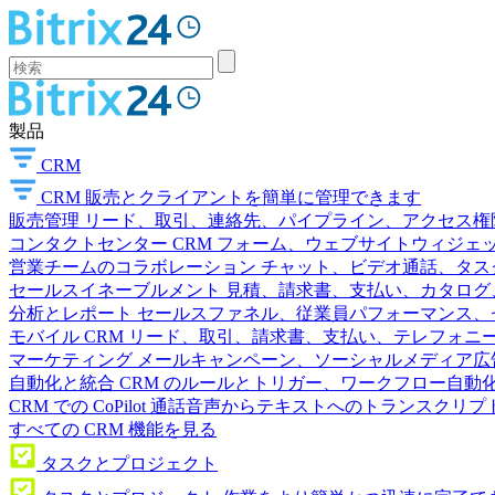
製品
CRM
CRM
販売とクライアントを簡単に管理できます
販売管理
リード、取引、連絡先、パイプライン、アクセス権
コンタクトセンター
CRM フォーム、ウェブサイトウィジェット
営業チームのコラボレーション
チャット、ビデオ通話、タス
セールスイネーブルメント
見積、請求書、支払い、カタログ
分析とレポート
セールスファネル、従業員パフォーマンス、セ
モバイル CRM
リード、取引、請求書、支払い、テレフォニ
マーケティング
メールキャンペーン、ソーシャルメディア広
自動化と統合
CRM のルールとトリガー、ワークフロー自動化
CRM での CoPilot
通話音声からテキストへのトランスクリプ
すべての CRM 機能を見る
タスクとプロジェクト