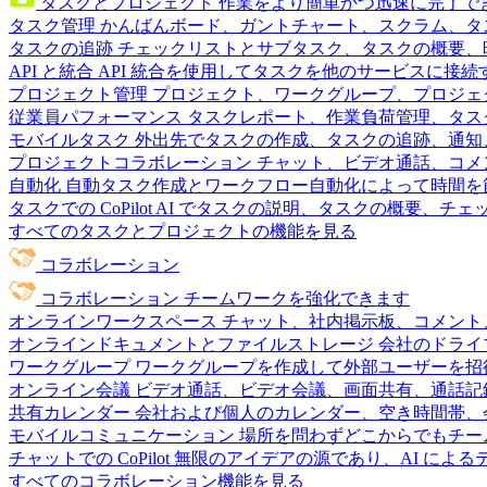
タスクとプロジェクト
作業をより簡単かつ迅速に完了で
タスク管理
かんばんボード、ガントチャート、スクラム、タ
タスクの追跡
チェックリストとサブタスク、タスクの概要、
API と統合
API 統合を使用してタスクを他のサービスに接
プロジェクト管理
プロジェクト、ワークグループ、プロジェ
従業員パフォーマンス
タスクレポート、作業負荷管理、タスク
モバイルタスク
外出先でタスクの作成、タスクの追跡、通知
プロジェクトコラボレーション
チャット、ビデオ通話、コメ
自動化
自動タスク作成とワークフロー自動化によって時間を
タスクでの CoPilot
AI でタスクの説明、タスクの概要、チ
すべてのタスクとプロジェクトの機能を見る
コラボレーション
コラボレーション
チームワークを強化できます
オンラインワークスペース
チャット、社内掲示板、コメント
オンラインドキュメントとファイルストレージ
会社のドライ
ワークグループ
ワークグループを作成して外部ユーザーを招
オンライン会議
ビデオ通話、ビデオ会議、画面共有、通話記
共有カレンダー
会社および個人のカレンダー、空き時間帯、
モバイルコミュニケーション
場所を問わずどこからでもチー
チャットでの CoPilot
無限のアイデアの源であり、AI によ
すべてのコラボレーション機能を見る