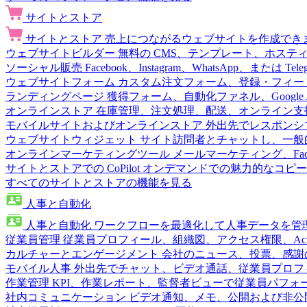
サイトとストア
サイトとストア
売上につながるウェブサイトを作成でき
ウェブサイトビルダー
無料の CMS、テンプレート、ホステ
ソーシャル販売
Facebook、Instagram、WhatsApp、または
ウェブサイトフォーム
カスタム注文フォーム、登録・フィー
ランディングページ
獲得フォーム、自動化ファネル、Google 
オンラインストア
在庫管理、注文処理、配送、オンライン支
モバイルサイトおよびオンラインストア
外出先でレスポンシ
ウェブサイトウィジェット
サイト訪問者とチャットし、一般
オンラインマーケティングツール
メールマーケティング、Fac
サイトとストアでの CoPilot
オンデマンドでの魅力的なコピー
すべてのサイトとストアの機能を見る
人事と自動化
人事と自動化
ワークフローを最適化して人事データを管
従業員管理
従業員プロフィール、組織図、アクセス権限、Active 
カルチャーとエンゲージメント
会社のニュース、投票、感謝
モバイル人事
外出先でチャット、ビデオ通話、従業員プロフ
作業管理
KPI、作業レポート、監督者ビューで従業員パフォ
社内コミュニケーション
ビデオ通知、メモ、公開および非公