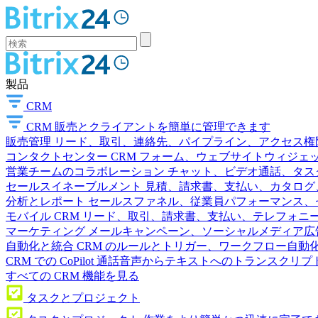
製品
CRM
CRM
販売とクライアントを簡単に管理できます
販売管理
リード、取引、連絡先、パイプライン、アクセス権
コンタクトセンター
CRM フォーム、ウェブサイトウィジェット
営業チームのコラボレーション
チャット、ビデオ通話、タス
セールスイネーブルメント
見積、請求書、支払い、カタログ
分析とレポート
セールスファネル、従業員パフォーマンス、セ
モバイル CRM
リード、取引、請求書、支払い、テレフォニ
マーケティング
メールキャンペーン、ソーシャルメディア広
自動化と統合
CRM のルールとトリガー、ワークフロー自動化
CRM での CoPilot
通話音声からテキストへのトランスクリプ
すべての CRM 機能を見る
タスクとプロジェクト