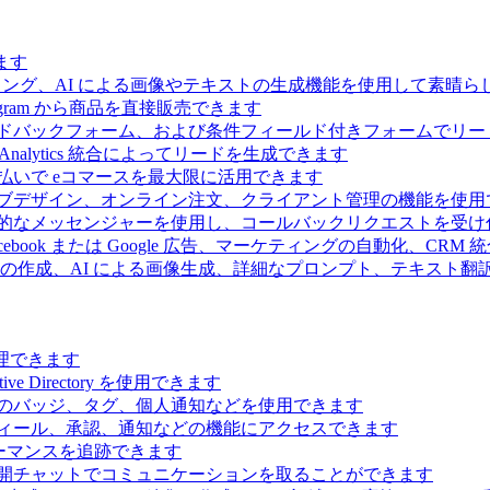
ます
ィング、AI による画像やテキストの生成機能を使用して素晴
 Telegram から商品を直接販売できます
ドバックフォーム、および条件フィールド付きフォームでリー
Analytics 統合によってリードを生成できます
払いで eコマースを最大限に活用できます
ブデザイン、オンライン注文、クライアント管理の機能を使用
的なメッセンジャーを使用し、コールバックリクエストを受け
ebook または Google 広告、マーケティングの自動化、CRM
の作成、AI による画像生成、詳細なプロンプト、テキスト翻
理できます
Directory を使用できます
のバッジ、タグ、個人通知などを使用できます
ィール、承認、通知などの機能にアクセスできます
ーマンスを追跡できます
開チャットでコミュニケーションを取ることができます