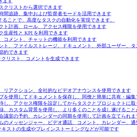
きます
スクリストから選択できます
時間追跡、集中および監督者モードを活用できます
続することで、高度なタスクの自動化を実現できます。
クト計画、ロール、アクセス権限を使用できます
生産性と KPI を利用できます
、コメント、チャットの機能を利用できます
ント、ファイルストレージ、ドキュメント、外部ユーザー、タ
節約できます
ェックリスト、コメントを生成できます
、リアクション、全社的なビデオアナウンスを使用できます
ブを使用してドキュメントを保存し、同僚と簡単に共有・編集
待し、アクセス権限を設定してからタスクとプロジェクトに取
録、カスタム背景を使用し、より多くのことを成し遂げること
会議室の予約、カレンダーの同期を使用して計画を立てられま
ムのメッセンジャー、ビデオ通話、コメント、カレンダー、通
るテキストの生成やブレインストーミングなどが可能です