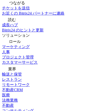
つながる
チケットを送信
お近くの Bitrix24 パートナーに連絡
読む
成長ハブ
Bitrix24 のヒントと更新
ソリューション
ロール
マーケティング
人事
プロジェクト管理
カスタマーサービス
業界
輸送と保管
レストラン
リモートワーク
不動産CRM
医療
法務業務
不動産
コンサルティング