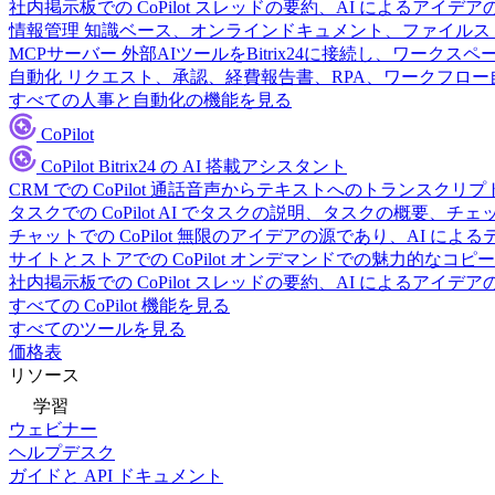
社内掲示板での CoPilot
スレッドの要約、AI によるアイデア
情報管理
知識ベース、オンラインドキュメント、ファイルス
MCPサーバー
外部AIツールをBitrix24に接続し、ワーク
自動化
リクエスト、承認、経費報告書、RPA、ワークフロ
すべての人事と自動化の機能を見る
CoPilot
CoPilot
Bitrix24 の AI 搭載アシスタント
CRM での CoPilot
通話音声からテキストへのトランスクリプ
タスクでの CoPilot
AI でタスクの説明、タスクの概要、チ
チャットでの CoPilot
無限のアイデアの源であり、AI によ
サイトとストアでの CoPilot
オンデマンドでの魅力的なコピー
社内掲示板での CoPilot
スレッドの要約、AI によるアイデア
すべての CoPilot 機能を見る
すべてのツールを見る
価格表
リソース
学習
ウェビナー
ヘルプデスク
ガイドと API ドキュメント