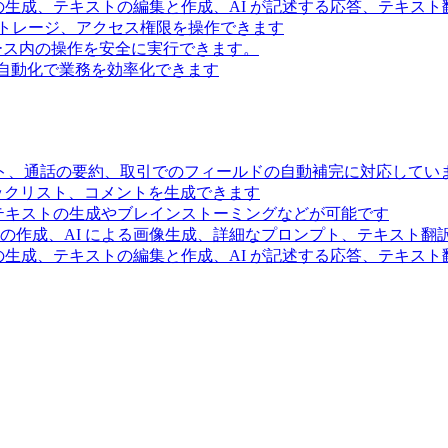
の生成、テキストの編集と作成、AI が記述する応答、テキス
トレージ、アクセス権限を操作できます
スペース内の操作を安全に実行できます。
ー自動化で業務を効率化できます
ト、通話の要約、取引でのフィールドの自動補完に対応してい
ェックリスト、コメントを生成できます
るテキストの生成やブレインストーミングなどが可能です
の作成、AI による画像生成、詳細なプロンプト、テキスト翻
の生成、テキストの編集と作成、AI が記述する応答、テキス