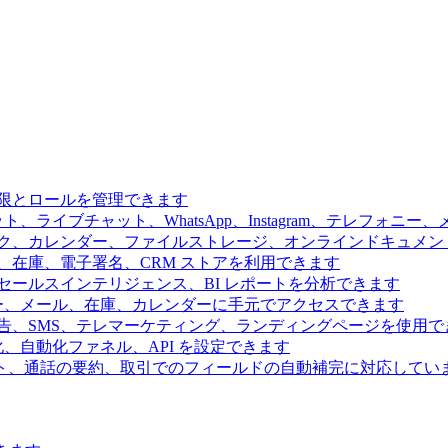
限とロールを管理できます
、ライブチャット、WhatsApp、Instagram、テレフォニ
ク、カレンダー、ファイルストレージ、オンラインドキュメン
、在庫、電子署名、CRM ストアを利用できます
ールスインテリジェンス、BI レポートを分析できます
ー、メール、在庫、カレンダーに手元でアクセスできます
告、SMS、テレマーケティング、ランディングページを使用で
、自動化ファネル、API を設定できます
ト、通話の要約、取引でのフィールドの自動補完に対応してい