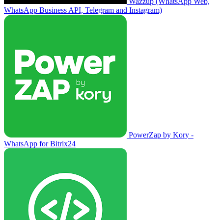
Wazzup (WhatsApp Web,
WhatsApp Business API, Telegram and Instagram)
PowerZap by Kory -
WhatsApp for Bitrix24