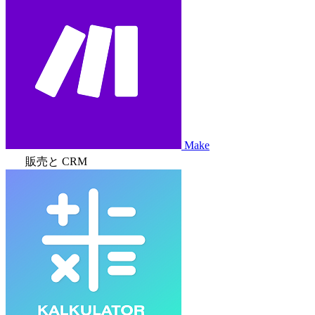
Make
販売と CRM