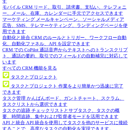
す
モバイル CRM
リード、取引、請求書、支払い、テレフォニ
ー、メール、在庫、カレンダーに手元でアクセスできます
マーケティング
メールキャンペーン、ソーシャルメディア
広告、SMS、テレマーケティング、ランディングページを使
用できます
自動化と統合
CRM のルールとトリガー、ワークフロー自動
化、自動化ファネル、API を設定できます
CRM での CoPilot
通話音声からテキストへのトランスクリプ
ト、通話の要約、取引でのフィールドの自動補完に対応して
います
すべての CRM 機能を見る
タスクとプロジェクト
タスクとプロジェクト
作業をより簡単かつ迅速に完了
できます
タスク管理
かんばんボード、ガントチャート、スクラム、
タスクリストから選択できます
タスクの追跡
チェックリストとサブタスク、タスクの概
要、時間追跡、集中および監督者モードを活用できます
API と統合
API 統合を使用してタスクを他のサービスに接続
することで、高度なタスクの自動化を実現できます。