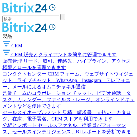
製品
CRM
CRM
販売とクライアントを簡単に管理できます
販売管理
リード、取引、連絡先、パイプライン、アクセス
権限とロールを管理できます
コンタクトセンター
CRM フォーム、ウェブサイトウィジェ
ット、ライブチャット、WhatsApp、Instagram、テレフォニ
ー、メールによるオムニチャネル通信
営業チームのコラボレーション
チャット、ビデオ通話、タ
スク、カレンダー、ファイルストレージ、オンラインドキュ
メントなどを使用できます
セールスイネーブルメント
見積、請求書、支払い、カタロ
グ、在庫、電子署名、CRM ストアを利用できます
分析とレポート
セールスファネル、従業員パフォーマン
ス、セールスインテリジェンス、BI レポートを分析できま