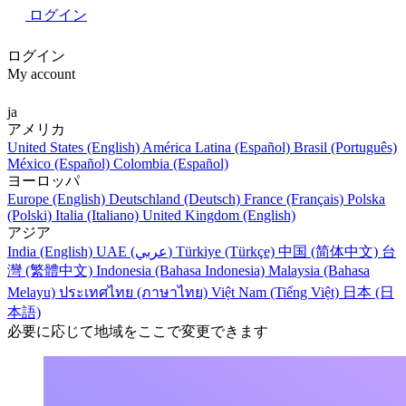
ログイン
ログイン
My account
ja
アメリカ
United States (English)
América Latina (Español)
Brasil (Português)
México (Español)
Colombia (Español)
ヨーロッパ
Europe (English)
Deutschland (Deutsch)
France (Français)
Polska
(Polski)
Italia (Italiano)
United Kingdom (English)
アジア
India (English)
UAE (عربي)
Türkiye (Türkçe)
中国 (简体中文)
台
灣 (繁體中文)
Indonesia (Bahasa Indonesia)
Malaysia (Bahasa
Melayu)
ประเทศไทย (ภาษาไทย)
Việt Nam (Tiếng Việt)
日本 (日
本語)
必要に応じて地域をここで変更できます