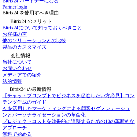
Bitrix24 パートナーになる
Partner login
Bitrix24 を使用すべき理由
Bitrix24 のメリット
Bitrix24について知っておくべきこと
お客様の声
他のソリューションとの比較
製品のカスタマイズ
会社情報
当社について
お問い合わせ
メディアでの紹介
法的情報
Bitrix24 の最新情報
【チャットプロンプトでビジネスを促進したい方必見】コン
テンツ作成のガイド
AIを活用したマーケティングによる顧客セグメンテーショ
ンとパーソナライゼーションの革命化
プロジェクトコストを効果的に追跡するための10の革新的な
アプローチ
無料で始める