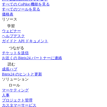
すべての CoPilot 機能を見る
すべてのツールを見る
価格表
リソース
学習
ウェビナー
ヘルプデスク
ガイドと API ドキュメント
つながる
チケットを送信
お近くの Bitrix24 パートナーに連絡
読む
成長ハブ
Bitrix24 のヒントと更新
ソリューション
ロール
マーケティング
人事
プロジェクト管理
カスタマーサービス