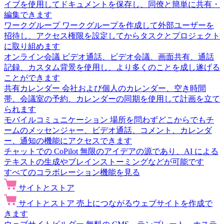
イブを使用してドキュメントを保存し、同僚と簡単に共有・
編集できます
ワークグループ
ワークグループを作成して外部ユーザーを
招待し、アクセス権限を設定してからタスクとプロジェクト
に取り組めます
オンライン会議
ビデオ通話、ビデオ会議、画面共有、通話
記録、カスタム背景を使用し、より多くのことを成し遂げる
ことができます
共有カレンダー
会社および個人のカレンダー、空き時間
帯、会議室の予約、カレンダーの同期を使用して計画を立て
られます
モバイルコミュニケーション
場所を問わずどこからでもチ
ームのメッセンジャー、ビデオ通話、コメント、カレンダ
ー、通知の機能にアクセスできます
チャットでの CoPilot
無限のアイデアの源であり、AI による
テキストの生成やブレインストーミングなどが可能です
すべてのコラボレーション機能を見る
サイトとストア
サイトとストア
売上につながるウェブサイトを作成で
きます