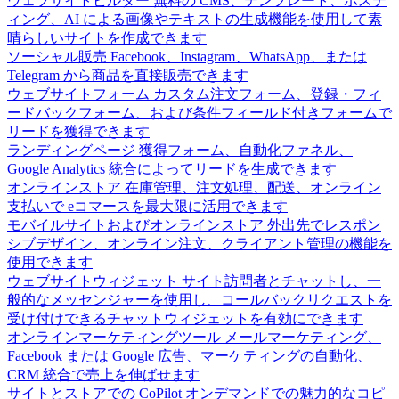
ウェブサイトビルダー
無料の CMS、テンプレート、ホステ
ィング、AI による画像やテキストの生成機能を使用して素
晴らしいサイトを作成できます
ソーシャル販売
Facebook、Instagram、WhatsApp、または
Telegram から商品を直接販売できます
ウェブサイトフォーム
カスタム注文フォーム、登録・フィ
ードバックフォーム、および条件フィールド付きフォームで
リードを獲得できます
ランディングページ
獲得フォーム、自動化ファネル、
Google Analytics 統合によってリードを生成できます
オンラインストア
在庫管理、注文処理、配送、オンライン
支払いで eコマースを最大限に活用できます
モバイルサイトおよびオンラインストア
外出先でレスポン
シブデザイン、オンライン注文、クライアント管理の機能を
使用できます
ウェブサイトウィジェット
サイト訪問者とチャットし、一
般的なメッセンジャーを使用し、コールバックリクエストを
受け付けできるチャットウィジェットを有効にできます
オンラインマーケティングツール
メールマーケティング、
Facebook または Google 広告、マーケティングの自動化、
CRM 統合で売上を伸ばせます
サイトとストアでの CoPilot
オンデマンドでの魅力的なコピ