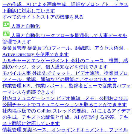
ーの作成、AI による画像生成、詳細なプロンプト、テキス
ト翻訳に対応しています
すべてのサイトとストアの機能を見る
人事と自動化
人事と自動化
ワークフローを最適化して人事データを
管理できます
従業員管理
従業員プロフィール、組織図、アクセス権限、
Active Directory を使用できます
カルチャーとエンゲージメント
会社のニュース、投票、感
謝のバッジ、タグ、個人通知などを使用できます
モバイル人事
外出先でチャット、ビデオ通話、従業員プロ
フィール、承認、通知などの機能にアクセスできます
作業管理
KPI、作業レポート、監督者ビューで従業員パフォ
ーマンスを追跡できます
社内コミュニケーション
ビデオ通知、メモ、公開および非
公開チャットでコミュニケーションを取ることができます
社内掲示板での CoPilot
スレッドの要約、AI によるアイデア
の生成、テキストの編集と作成、AI が記述する応答、テキ
スト翻訳に対応しています
情報管理
知識ベース、オンラインドキュメント、ファイル