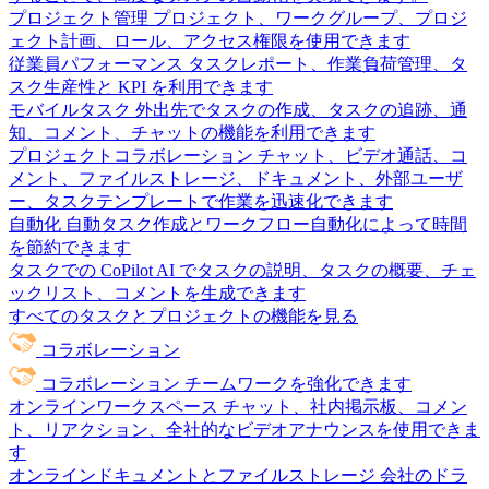
プロジェクト管理
プロジェクト、ワークグループ、プロジ
ェクト計画、ロール、アクセス権限を使用できます
従業員パフォーマンス
タスクレポート、作業負荷管理、タ
スク生産性と KPI を利用できます
モバイルタスク
外出先でタスクの作成、タスクの追跡、通
知、コメント、チャットの機能を利用できます
プロジェクトコラボレーション
チャット、ビデオ通話、コ
メント、ファイルストレージ、ドキュメント、外部ユーザ
ー、タスクテンプレートで作業を迅速化できます
自動化
自動タスク作成とワークフロー自動化によって時間
を節約できます
タスクでの CoPilot
AI でタスクの説明、タスクの概要、チェ
ックリスト、コメントを生成できます
すべてのタスクとプロジェクトの機能を見る
コラボレーション
コラボレーション
チームワークを強化できます
オンラインワークスペース
チャット、社内掲示板、コメン
ト、リアクション、全社的なビデオアナウンスを使用できま
す
オンラインドキュメントとファイルストレージ
会社のドラ