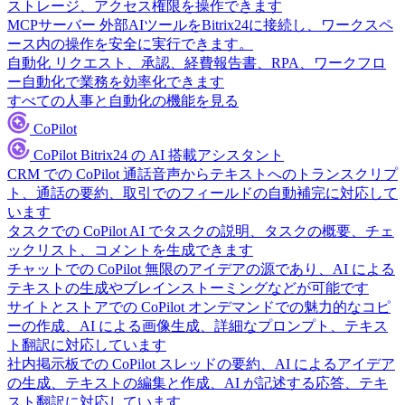
ストレージ、アクセス権限を操作できます
MCPサーバー
外部AIツールをBitrix24に接続し、ワークスペ
ース内の操作を安全に実行できます。
自動化
リクエスト、承認、経費報告書、RPA、ワークフロ
ー自動化で業務を効率化できます
すべての人事と自動化の機能を見る
CoPilot
CoPilot
Bitrix24 の AI 搭載アシスタント
CRM での CoPilot
通話音声からテキストへのトランスクリプ
ト、通話の要約、取引でのフィールドの自動補完に対応して
います
タスクでの CoPilot
AI でタスクの説明、タスクの概要、チェ
ックリスト、コメントを生成できます
チャットでの CoPilot
無限のアイデアの源であり、AI による
テキストの生成やブレインストーミングなどが可能です
サイトとストアでの CoPilot
オンデマンドでの魅力的なコピ
ーの作成、AI による画像生成、詳細なプロンプト、テキス
ト翻訳に対応しています
社内掲示板での CoPilot
スレッドの要約、AI によるアイデア
の生成、テキストの編集と作成、AI が記述する応答、テキ
スト翻訳に対応しています