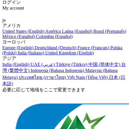
ログイン
My account
ja
アメリカ
United States (English)
América Latina (Español)
Brasil (Português)
México (Español)
Colombia (Español)
ヨーロッパ
Europe (English)
Deutschland (Deutsch)
France (Français)
Polska
(Polski)
Italia (Italiano)
United Kingdom (English)
アジア
India (English)
UAE (عربي)
Türkiye (Türkçe)
中国 (简体中文)
台
灣 (繁體中文)
Indonesia (Bahasa Indonesia)
Malaysia (Bahasa
Melayu)
ประเทศไทย (ภาษาไทย)
Việt Nam (Tiếng Việt)
日本 (日
本語)
必要に応じて地域をここで変更できます