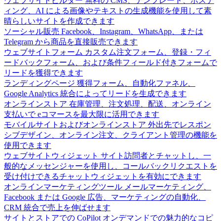
ウェブサイトビルダー
無料の CMS、テンプレート、ホステ
ィング、AI による画像やテキストの生成機能を使用して素
晴らしいサイトを作成できます
ソーシャル販売
Facebook、Instagram、WhatsApp、または
Telegram から商品を直接販売できます
ウェブサイトフォーム
カスタム注文フォーム、登録・フィ
ードバックフォーム、および条件フィールド付きフォームで
リードを獲得できます
ランディングページ
獲得フォーム、自動化ファネル、
Google Analytics 統合によってリードを生成できます
オンラインストア
在庫管理、注文処理、配送、オンライン
支払いで eコマースを最大限に活用できます
モバイルサイトおよびオンラインストア
外出先でレスポン
シブデザイン、オンライン注文、クライアント管理の機能を
使用できます
ウェブサイトウィジェット
サイト訪問者とチャットし、一
般的なメッセンジャーを使用し、コールバックリクエストを
受け付けできるチャットウィジェットを有効にできます
オンラインマーケティングツール
メールマーケティング、
Facebook または Google 広告、マーケティングの自動化、
CRM 統合で売上を伸ばせます
サイトとストアでの CoPilot
オンデマンドでの魅力的なコピ