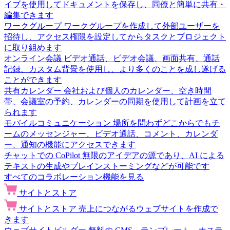
イブを使用してドキュメントを保存し、同僚と簡単に共有・
編集できます
ワークグループ
ワークグループを作成して外部ユーザーを
招待し、アクセス権限を設定してからタスクとプロジェクト
に取り組めます
オンライン会議
ビデオ通話、ビデオ会議、画面共有、通話
記録、カスタム背景を使用し、より多くのことを成し遂げる
ことができます
共有カレンダー
会社および個人のカレンダー、空き時間
帯、会議室の予約、カレンダーの同期を使用して計画を立て
られます
モバイルコミュニケーション
場所を問わずどこからでもチ
ームのメッセンジャー、ビデオ通話、コメント、カレンダ
ー、通知の機能にアクセスできます
チャットでの CoPilot
無限のアイデアの源であり、AI による
テキストの生成やブレインストーミングなどが可能です
すべてのコラボレーション機能を見る
サイトとストア
サイトとストア
売上につながるウェブサイトを作成で
きます