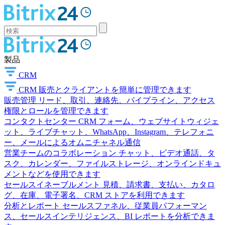
製品
CRM
CRM
販売とクライアントを簡単に管理できます
販売管理
リード、取引、連絡先、パイプライン、アクセス
権限とロールを管理できます
コンタクトセンター
CRM フォーム、ウェブサイトウィジェ
ット、ライブチャット、WhatsApp、Instagram、テレフォニ
ー、メールによるオムニチャネル通信
営業チームのコラボレーション
チャット、ビデオ通話、タ
スク、カレンダー、ファイルストレージ、オンラインドキュ
メントなどを使用できます
セールスイネーブルメント
見積、請求書、支払い、カタロ
グ、在庫、電子署名、CRM ストアを利用できます
分析とレポート
セールスファネル、従業員パフォーマン
ス、セールスインテリジェンス、BI レポートを分析できま