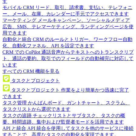
す
モバイル CRM
リード、取引、請求書、支払い、テレフォニ
ー、メール、在庫、カレンダーに手元でアクセスできます
マーケティング
メールキャンペーン、ソーシャルメディア
広告、SMS、テレマーケティング、ランディングページを使
用できます
自動化と統合
CRM のルールとトリガー、ワークフロー自動
化、自動化ファネル、API を設定できます
CRM での CoPilot
通話音声からテキストへのトランスクリプ
ト、通話の要約、取引でのフィールドの自動補完に対応して
います
すべての CRM 機能を見る
タスクとプロジェクト
タスクとプロジェクト
作業をより簡単かつ迅速に完了
できます
タスク管理
かんばんボード、ガントチャート、スクラム、
タスクリストから選択できます
タスクの追跡
チェックリストとサブタスク、タスクの概
要、時間追跡、集中および監督者モードを活用できます
API と統合
API 統合を使用してタスクを他のサービスに接続
することで、高度なタスクの自動化を実現できます。