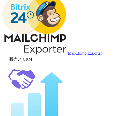
MailChimp Exporter
販売と CRM