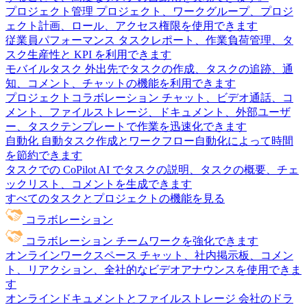
プロジェクト管理
プロジェクト、ワークグループ、プロジ
ェクト計画、ロール、アクセス権限を使用できます
従業員パフォーマンス
タスクレポート、作業負荷管理、タ
スク生産性と KPI を利用できます
モバイルタスク
外出先でタスクの作成、タスクの追跡、通
知、コメント、チャットの機能を利用できます
プロジェクトコラボレーション
チャット、ビデオ通話、コ
メント、ファイルストレージ、ドキュメント、外部ユーザ
ー、タスクテンプレートで作業を迅速化できます
自動化
自動タスク作成とワークフロー自動化によって時間
を節約できます
タスクでの CoPilot
AI でタスクの説明、タスクの概要、チェ
ックリスト、コメントを生成できます
すべてのタスクとプロジェクトの機能を見る
コラボレーション
コラボレーション
チームワークを強化できます
オンラインワークスペース
チャット、社内掲示板、コメン
ト、リアクション、全社的なビデオアナウンスを使用できま
す
オンラインドキュメントとファイルストレージ
会社のドラ