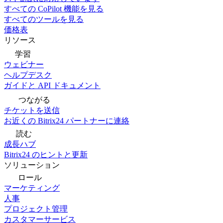
すべての CoPilot 機能を見る
すべてのツールを見る
価格表
リソース
学習
ウェビナー
ヘルプデスク
ガイドと API ドキュメント
つながる
チケットを送信
お近くの Bitrix24 パートナーに連絡
読む
成長ハブ
Bitrix24 のヒントと更新
ソリューション
ロール
マーケティング
人事
プロジェクト管理
カスタマーサービス