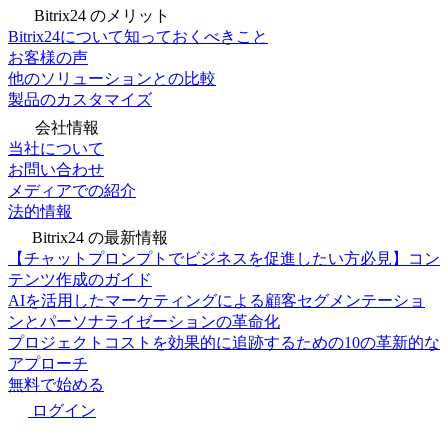
Bitrix24 のメリット
Bitrix24について知っておくべきこと
お客様の声
他のソリューションとの比較
製品のカスタマイズ
会社情報
当社について
お問い合わせ
メディアでの紹介
法的情報
Bitrix24 の最新情報
【チャットプロンプトでビジネスを促進したい方必見】コン
テンツ作成のガイド
AIを活用したマーケティングによる顧客セグメンテーショ
ンとパーソナライゼーションの革命化
プロジェクトコストを効果的に追跡するための10の革新的な
アプローチ
無料で始める
ログイン