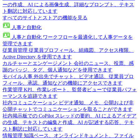
ーの作成、AI による画像生成、詳細なプロンプト、テキス
ト翻訳に対応しています
すべてのサイトとストアの機能を見る
人事と自動化
人事と自動化
ワークフローを最適化して人事データを
管理できます
従業員管理
従業員プロフィール、組織図、アクセス権限、
Active Directory を使用できます
カルチャーとエンゲージメント
会社のニュース、投票、感
謝のバッジ、タグ、個人通知などを使用できます
モバイル人事
外出先でチャット、ビデオ通話、従業員プロ
フィール、承認、通知などの機能にアクセスできます
作業管理
KPI、作業レポート、監督者ビューで従業員パフォ
ーマンスを追跡できます
社内コミュニケーション
ビデオ通知、メモ、公開および非
公開チャットでコミュニケーションを取ることができます
社内掲示板での CoPilot
スレッドの要約、AI によるアイデア
の生成、テキストの編集と作成、AI が記述する応答、テキ
スト翻訳に対応しています
情報管理
知識ベース、オンラインドキュメント、ファイル