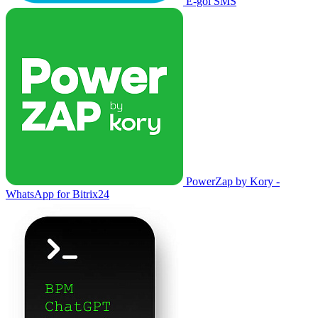
E-goi SMS
PowerZap by Kory -
WhatsApp for Bitrix24