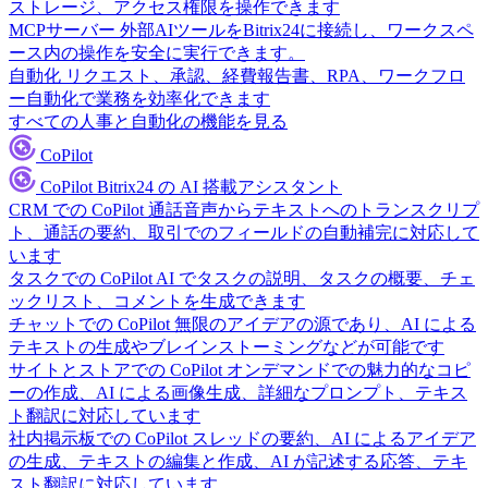
ストレージ、アクセス権限を操作できます
MCPサーバー
外部AIツールをBitrix24に接続し、ワークスペ
ース内の操作を安全に実行できます。
自動化
リクエスト、承認、経費報告書、RPA、ワークフロ
ー自動化で業務を効率化できます
すべての人事と自動化の機能を見る
CoPilot
CoPilot
Bitrix24 の AI 搭載アシスタント
CRM での CoPilot
通話音声からテキストへのトランスクリプ
ト、通話の要約、取引でのフィールドの自動補完に対応して
います
タスクでの CoPilot
AI でタスクの説明、タスクの概要、チェ
ックリスト、コメントを生成できます
チャットでの CoPilot
無限のアイデアの源であり、AI による
テキストの生成やブレインストーミングなどが可能です
サイトとストアでの CoPilot
オンデマンドでの魅力的なコピ
ーの作成、AI による画像生成、詳細なプロンプト、テキス
ト翻訳に対応しています
社内掲示板での CoPilot
スレッドの要約、AI によるアイデア
の生成、テキストの編集と作成、AI が記述する応答、テキ
スト翻訳に対応しています