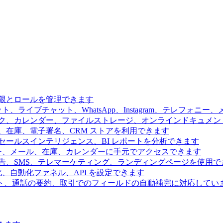
限とロールを管理できます
、ライブチャット、WhatsApp、Instagram、テレフォニ
ク、カレンダー、ファイルストレージ、オンラインドキュメン
、在庫、電子署名、CRM ストアを利用できます
ールスインテリジェンス、BI レポートを分析できます
ー、メール、在庫、カレンダーに手元でアクセスできます
告、SMS、テレマーケティング、ランディングページを使用で
、自動化ファネル、API を設定できます
ト、通話の要約、取引でのフィールドの自動補完に対応してい