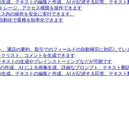
の生成、テキストの編集と作成、AI が記述する応答、テキス
トレージ、アクセス権限を操作できます
スペース内の操作を安全に実行できます。
ー自動化で業務を効率化できます
ト、通話の要約、取引でのフィールドの自動補完に対応してい
ェックリスト、コメントを生成できます
るテキストの生成やブレインストーミングなどが可能です
の作成、AI による画像生成、詳細なプロンプト、テキスト翻
の生成、テキストの編集と作成、AI が記述する応答、テキス