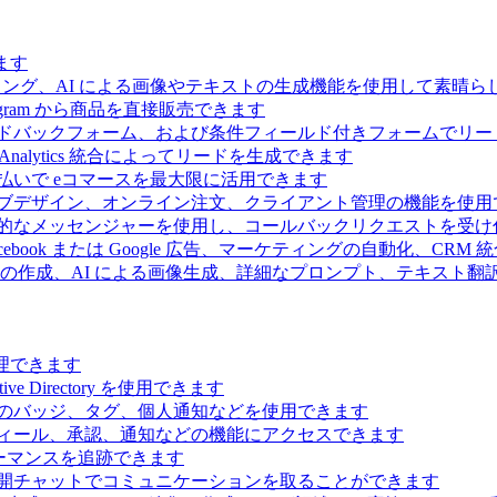
ます
ィング、AI による画像やテキストの生成機能を使用して素晴
 Telegram から商品を直接販売できます
ドバックフォーム、および条件フィールド付きフォームでリー
Analytics 統合によってリードを生成できます
払いで eコマースを最大限に活用できます
ブデザイン、オンライン注文、クライアント管理の機能を使用
的なメッセンジャーを使用し、コールバックリクエストを受け
ebook または Google 広告、マーケティングの自動化、CRM
の作成、AI による画像生成、詳細なプロンプト、テキスト翻
理できます
Directory を使用できます
のバッジ、タグ、個人通知などを使用できます
ィール、承認、通知などの機能にアクセスできます
ーマンスを追跡できます
開チャットでコミュニケーションを取ることができます