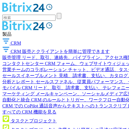
製品
CRM
CRM
販売とクライアントを簡単に管理できます
販売管理
リード、取引、連絡先、パイプライン、アクセス権
コンタクトセンター
CRM フォーム、ウェブサイトウィジェット
営業チームのコラボレーション
チャット、ビデオ通話、タス
セールスイネーブルメント
見積、請求書、支払い、カタログ
分析とレポート
セールスファネル、従業員パフォーマンス、セ
モバイル CRM
リード、取引、請求書、支払い、テレフォニ
マーケティング
メールキャンペーン、ソーシャルメディア広
自動化と統合
CRM のルールとトリガー、ワークフロー自動化
CRM での CoPilot
通話音声からテキストへのトランスクリプ
すべての CRM 機能を見る
タスクとプロジェクト