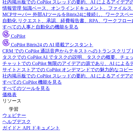
社内掲示板での CoPilot
スレッドの要約、AI によるアイデア
情報管理
知識ベース、オンラインドキュメント、ファイルス
MCPサーバー
外部AIツールをBitrix24に接続し、ワーク
自動化
リクエスト、承認、経費報告書、RPA、ワークフロ
すべての人事と自動化の機能を見る
CoPilot
CoPilot
Bitrix24 の AI 搭載アシスタント
CRM での CoPilot
通話音声からテキストへのトランスクリプ
タスクでの CoPilot
AI でタスクの説明、タスクの概要、チ
チャットでの CoPilot
無限のアイデアの源であり、AI によ
サイトとストアでの CoPilot
オンデマンドでの魅力的なコピー
社内掲示板での CoPilot
スレッドの要約、AI によるアイデア
すべての CoPilot 機能を見る
すべてのツールを見る
価格表
リソース
学習
ウェビナー
ヘルプデスク
ガイドと API ドキュメント