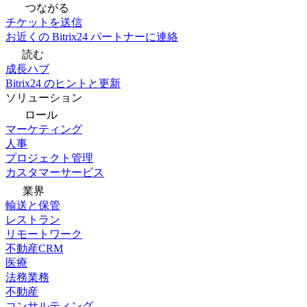
つながる
チケットを送信
お近くの Bitrix24 パートナーに連絡
読む
成長ハブ
Bitrix24 のヒントと更新
ソリューション
ロール
マーケティング
人事
プロジェクト管理
カスタマーサービス
業界
輸送と保管
レストラン
リモートワーク
不動産CRM
医療
法務業務
不動産
コンサルティング