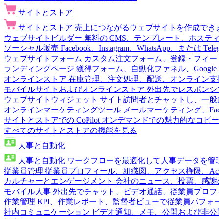
サイトとストア
サイトとストア
売上につながるウェブサイトを作成でき
ウェブサイトビルダー
無料の CMS、テンプレート、ホステ
ソーシャル販売
Facebook、Instagram、WhatsApp、または
ウェブサイトフォーム
カスタム注文フォーム、登録・フィー
ランディングページ
獲得フォーム、自動化ファネル、Google 
オンラインストア
在庫管理、注文処理、配送、オンライン支
モバイルサイトおよびオンラインストア
外出先でレスポンシ
ウェブサイトウィジェット
サイト訪問者とチャットし、一般
オンラインマーケティングツール
メールマーケティング、Fac
サイトとストアでの CoPilot
オンデマンドでの魅力的なコピー
すべてのサイトとストアの機能を見る
人事と自動化
人事と自動化
ワークフローを最適化して人事データを管
従業員管理
従業員プロフィール、組織図、アクセス権限、Active 
カルチャーとエンゲージメント
会社のニュース、投票、感謝
モバイル人事
外出先でチャット、ビデオ通話、従業員プロフ
作業管理
KPI、作業レポート、監督者ビューで従業員パフォ
社内コミュニケーション
ビデオ通知、メモ、公開および非公