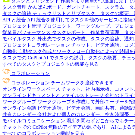
タスクとプロジェクト
作業をより簡単かつ迅速に完了で
タスク管理
かんばんボード、ガントチャート、スクラム、タ
タスクの追跡
チェックリストとサブタスク、タスクの概要、
API と統合
API 統合を使用してタスクを他のサービスに接
プロジェクト管理
プロジェクト、ワークグループ、プロジェ
従業員パフォーマンス
タスクレポート、作業負荷管理、タスク
モバイルタスク
外出先でタスクの作成、タスクの追跡、通知
プロジェクトコラボレーション
チャット、ビデオ通話、コメ
自動化
自動タスク作成とワークフロー自動化によって時間を
タスクでの CoPilot
AI でタスクの説明、タスクの概要、チ
すべてのタスクとプロジェクトの機能を見る
コラボレーション
コラボレーション
チームワークを強化できます
オンラインワークスペース
チャット、社内掲示板、コメント
オンラインドキュメントとファイルストレージ
会社のドライ
ワークグループ
ワークグループを作成して外部ユーザーを招
オンライン会議
ビデオ通話、ビデオ会議、画面共有、通話記
共有カレンダー
会社および個人のカレンダー、空き時間帯、
モバイルコミュニケーション
場所を問わずどこからでもチー
チャットでの CoPilot
無限のアイデアの源であり、AI によ
すべてのコラボレーション機能を見る