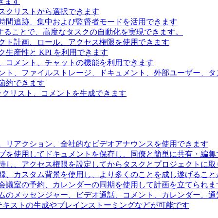
きます
スクリストから選択できます
時間追跡、集中および監督者モードを活用できます
続することで、高度なタスクの自動化を実現できます。
クト計画、ロール、アクセス権限を使用できます
生産性と KPI を利用できます
、コメント、チャットの機能を利用できます
ント、ファイルストレージ、ドキュメント、外部ユーザー、タ
節約できます
ェックリスト、コメントを生成できます
、リアクション、全社的なビデオアナウンスを使用できます
ブを使用してドキュメントを保存し、同僚と簡単に共有・編集
待し、アクセス権限を設定してからタスクとプロジェクトに取
録、カスタム背景を使用し、より多くのことを成し遂げること
会議室の予約、カレンダーの同期を使用して計画を立てられま
ムのメッセンジャー、ビデオ通話、コメント、カレンダー、通
るテキストの生成やブレインストーミングなどが可能です