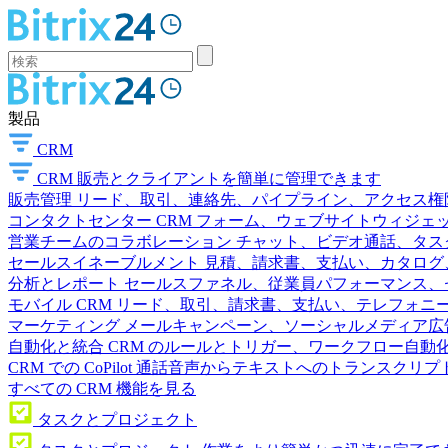
製品
CRM
CRM
販売とクライアントを簡単に管理できます
販売管理
リード、取引、連絡先、パイプライン、アクセス権
コンタクトセンター
CRM フォーム、ウェブサイトウィジェット
営業チームのコラボレーション
チャット、ビデオ通話、タス
セールスイネーブルメント
見積、請求書、支払い、カタログ
分析とレポート
セールスファネル、従業員パフォーマンス、セ
モバイル CRM
リード、取引、請求書、支払い、テレフォニ
マーケティング
メールキャンペーン、ソーシャルメディア広
自動化と統合
CRM のルールとトリガー、ワークフロー自動化
CRM での CoPilot
通話音声からテキストへのトランスクリプ
すべての CRM 機能を見る
タスクとプロジェクト