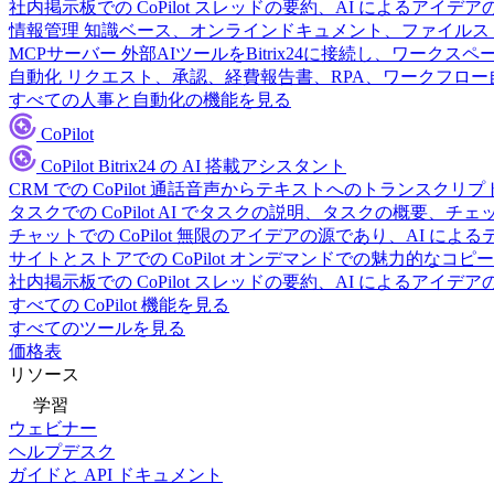
社内掲示板での CoPilot
スレッドの要約、AI によるアイデア
情報管理
知識ベース、オンラインドキュメント、ファイルス
MCPサーバー
外部AIツールをBitrix24に接続し、ワーク
自動化
リクエスト、承認、経費報告書、RPA、ワークフロ
すべての人事と自動化の機能を見る
CoPilot
CoPilot
Bitrix24 の AI 搭載アシスタント
CRM での CoPilot
通話音声からテキストへのトランスクリプ
タスクでの CoPilot
AI でタスクの説明、タスクの概要、チ
チャットでの CoPilot
無限のアイデアの源であり、AI によ
サイトとストアでの CoPilot
オンデマンドでの魅力的なコピー
社内掲示板での CoPilot
スレッドの要約、AI によるアイデア
すべての CoPilot 機能を見る
すべてのツールを見る
価格表
リソース
学習
ウェビナー
ヘルプデスク
ガイドと API ドキュメント