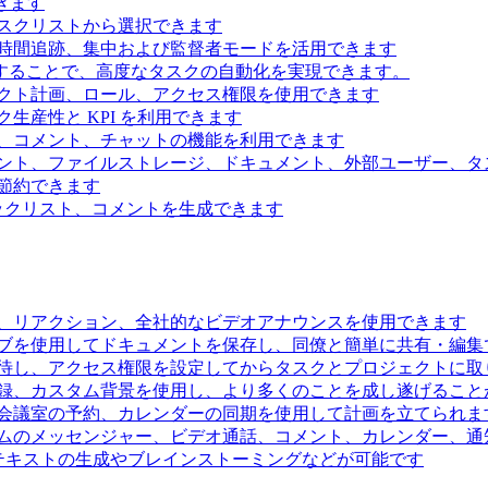
きます
スクリストから選択できます
時間追跡、集中および監督者モードを活用できます
続することで、高度なタスクの自動化を実現できます。
クト計画、ロール、アクセス権限を使用できます
生産性と KPI を利用できます
、コメント、チャットの機能を利用できます
ント、ファイルストレージ、ドキュメント、外部ユーザー、タ
節約できます
ェックリスト、コメントを生成できます
、リアクション、全社的なビデオアナウンスを使用できます
ブを使用してドキュメントを保存し、同僚と簡単に共有・編集
待し、アクセス権限を設定してからタスクとプロジェクトに取
録、カスタム背景を使用し、より多くのことを成し遂げること
会議室の予約、カレンダーの同期を使用して計画を立てられま
ムのメッセンジャー、ビデオ通話、コメント、カレンダー、通
るテキストの生成やブレインストーミングなどが可能です