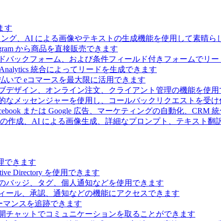
ます
ィング、AI による画像やテキストの生成機能を使用して素晴
 Telegram から商品を直接販売できます
ドバックフォーム、および条件フィールド付きフォームでリー
Analytics 統合によってリードを生成できます
払いで eコマースを最大限に活用できます
ブデザイン、オンライン注文、クライアント管理の機能を使用
的なメッセンジャーを使用し、コールバックリクエストを受け
ebook または Google 広告、マーケティングの自動化、CRM
の作成、AI による画像生成、詳細なプロンプト、テキスト翻
理できます
Directory を使用できます
のバッジ、タグ、個人通知などを使用できます
ィール、承認、通知などの機能にアクセスできます
ーマンスを追跡できます
開チャットでコミュニケーションを取ることができます