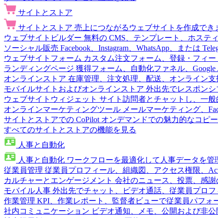
サイトとストア
サイトとストア
売上につながるウェブサイトを作成でき
ウェブサイトビルダー
無料の CMS、テンプレート、ホステ
ソーシャル販売
Facebook、Instagram、WhatsApp、または
ウェブサイトフォーム
カスタム注文フォーム、登録・フィー
ランディングページ
獲得フォーム、自動化ファネル、Google 
オンラインストア
在庫管理、注文処理、配送、オンライン支
モバイルサイトおよびオンラインストア
外出先でレスポンシ
ウェブサイトウィジェット
サイト訪問者とチャットし、一般
オンラインマーケティングツール
メールマーケティング、Fac
サイトとストアでの CoPilot
オンデマンドでの魅力的なコピー
すべてのサイトとストアの機能を見る
人事と自動化
人事と自動化
ワークフローを最適化して人事データを管
従業員管理
従業員プロフィール、組織図、アクセス権限、Active 
カルチャーとエンゲージメント
会社のニュース、投票、感謝
モバイル人事
外出先でチャット、ビデオ通話、従業員プロフ
作業管理
KPI、作業レポート、監督者ビューで従業員パフォ
社内コミュニケーション
ビデオ通知、メモ、公開および非公