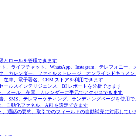
限とロールを管理できます
、ライブチャット、WhatsApp、Instagram、テレフォニ
ク、カレンダー、ファイルストレージ、オンラインドキュメン
、在庫、電子署名、CRM ストアを利用できます
ールスインテリジェンス、BI レポートを分析できます
ー、メール、在庫、カレンダーに手元でアクセスできます
告、SMS、テレマーケティング、ランディングページを使用で
、自動化ファネル、API を設定できます
ト、通話の要約、取引でのフィールドの自動補完に対応してい