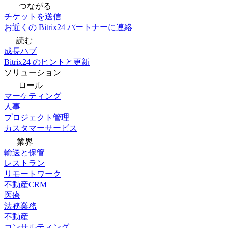
つながる
チケットを送信
お近くの Bitrix24 パートナーに連絡
読む
成長ハブ
Bitrix24 のヒントと更新
ソリューション
ロール
マーケティング
人事
プロジェクト管理
カスタマーサービス
業界
輸送と保管
レストラン
リモートワーク
不動産CRM
医療
法務業務
不動産
コンサルティング