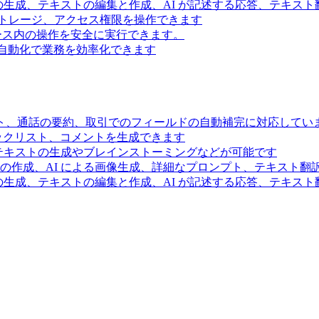
の生成、テキストの編集と作成、AI が記述する応答、テキス
トレージ、アクセス権限を操作できます
スペース内の操作を安全に実行できます。
ー自動化で業務を効率化できます
ト、通話の要約、取引でのフィールドの自動補完に対応してい
ェックリスト、コメントを生成できます
るテキストの生成やブレインストーミングなどが可能です
の作成、AI による画像生成、詳細なプロンプト、テキスト翻
の生成、テキストの編集と作成、AI が記述する応答、テキス