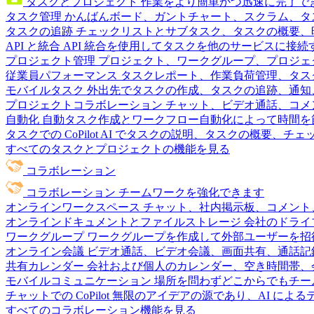
タスクとプロジェクト
作業をより簡単かつ迅速に完了で
タスク管理
かんばんボード、ガントチャート、スクラム、タ
タスクの追跡
チェックリストとサブタスク、タスクの概要、
API と統合
API 統合を使用してタスクを他のサービスに接
プロジェクト管理
プロジェクト、ワークグループ、プロジェ
従業員パフォーマンス
タスクレポート、作業負荷管理、タスク
モバイルタスク
外出先でタスクの作成、タスクの追跡、通知
プロジェクトコラボレーション
チャット、ビデオ通話、コメ
自動化
自動タスク作成とワークフロー自動化によって時間を
タスクでの CoPilot
AI でタスクの説明、タスクの概要、チ
すべてのタスクとプロジェクトの機能を見る
コラボレーション
コラボレーション
チームワークを強化できます
オンラインワークスペース
チャット、社内掲示板、コメント
オンラインドキュメントとファイルストレージ
会社のドライ
ワークグループ
ワークグループを作成して外部ユーザーを招
オンライン会議
ビデオ通話、ビデオ会議、画面共有、通話記
共有カレンダー
会社および個人のカレンダー、空き時間帯、
モバイルコミュニケーション
場所を問わずどこからでもチー
チャットでの CoPilot
無限のアイデアの源であり、AI によ
すべてのコラボレーション機能を見る