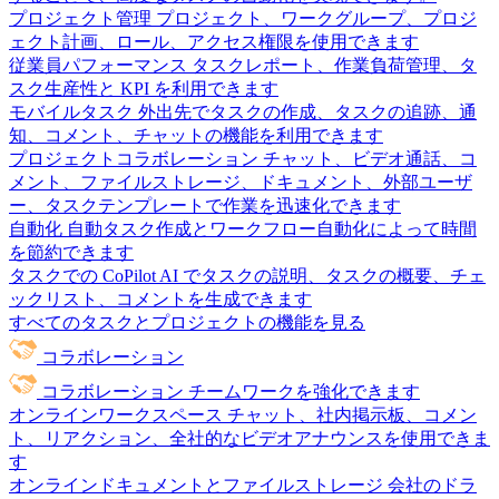
プロジェクト管理
プロジェクト、ワークグループ、プロジ
ェクト計画、ロール、アクセス権限を使用できます
従業員パフォーマンス
タスクレポート、作業負荷管理、タ
スク生産性と KPI を利用できます
モバイルタスク
外出先でタスクの作成、タスクの追跡、通
知、コメント、チャットの機能を利用できます
プロジェクトコラボレーション
チャット、ビデオ通話、コ
メント、ファイルストレージ、ドキュメント、外部ユーザ
ー、タスクテンプレートで作業を迅速化できます
自動化
自動タスク作成とワークフロー自動化によって時間
を節約できます
タスクでの CoPilot
AI でタスクの説明、タスクの概要、チェ
ックリスト、コメントを生成できます
すべてのタスクとプロジェクトの機能を見る
コラボレーション
コラボレーション
チームワークを強化できます
オンラインワークスペース
チャット、社内掲示板、コメン
ト、リアクション、全社的なビデオアナウンスを使用できま
す
オンラインドキュメントとファイルストレージ
会社のドラ