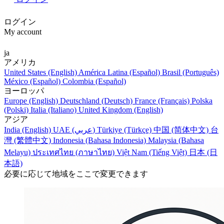
ログイン
My account
ja
アメリカ
United States (English)
América Latina (Español)
Brasil (Português)
México (Español)
Colombia (Español)
ヨーロッパ
Europe (English)
Deutschland (Deutsch)
France (Français)
Polska
(Polski)
Italia (Italiano)
United Kingdom (English)
アジア
India (English)
UAE (عربي)
Türkiye (Türkçe)
中国 (简体中文)
台
灣 (繁體中文)
Indonesia (Bahasa Indonesia)
Malaysia (Bahasa
Melayu)
ประเทศไทย (ภาษาไทย)
Việt Nam (Tiếng Việt)
日本 (日
本語)
必要に応じて地域をここで変更できます