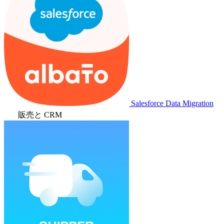
Salesforce Data Migration
販売と CRM