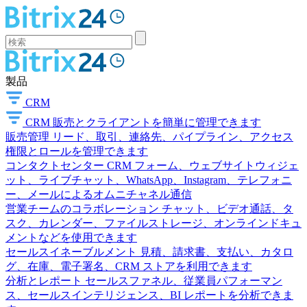
製品
CRM
CRM
販売とクライアントを簡単に管理できます
販売管理
リード、取引、連絡先、パイプライン、アクセス
権限とロールを管理できます
コンタクトセンター
CRM フォーム、ウェブサイトウィジェ
ット、ライブチャット、WhatsApp、Instagram、テレフォニ
ー、メールによるオムニチャネル通信
営業チームのコラボレーション
チャット、ビデオ通話、タ
スク、カレンダー、ファイルストレージ、オンラインドキュ
メントなどを使用できます
セールスイネーブルメント
見積、請求書、支払い、カタロ
グ、在庫、電子署名、CRM ストアを利用できます
分析とレポート
セールスファネル、従業員パフォーマン
ス、セールスインテリジェンス、BI レポートを分析できま