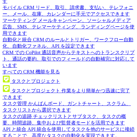
す
モバイル CRM
リード、取引、請求書、支払い、テレフォニ
ー、メール、在庫、カレンダーに手元でアクセスできます
マーケティング
メールキャンペーン、ソーシャルメディア
広告、SMS、テレマーケティング、ランディングページを使
用できます
自動化と統合
CRM のルールとトリガー、ワークフロー自動
化、自動化ファネル、API を設定できます
CRM での CoPilot
通話音声からテキストへのトランスクリプ
ト、通話の要約、取引でのフィールドの自動補完に対応して
います
すべての CRM 機能を見る
タスクとプロジェクト
タスクとプロジェクト
作業をより簡単かつ迅速に完了
できます
タスク管理
かんばんボード、ガントチャート、スクラム、
タスクリストから選択できます
タスクの追跡
チェックリストとサブタスク、タスクの概
要、時間追跡、集中および監督者モードを活用できます
API と統合
API 統合を使用してタスクを他のサービスに接続
することで、高度なタスクの自動化を実現できます。