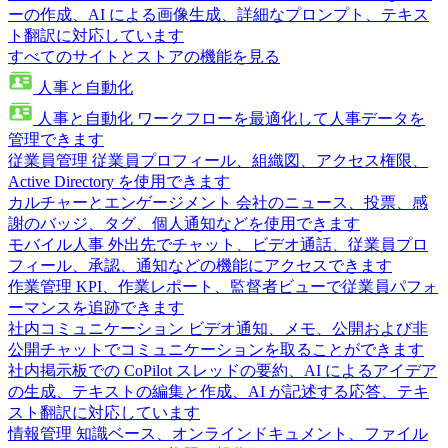
ーの作成、AI による画像生成、詳細なプロンプト、テキス
ト翻訳に対応しています
すべてのサイトとストアの機能を見る
人事と自動化
人事と自動化
ワークフローを最適化して人事データを
管理できます
従業員管理
従業員プロフィール、組織図、アクセス権限、
Active Directory を使用できます
カルチャーとエンゲージメント
会社のニュース、投票、感
謝のバッジ、タグ、個人通知などを使用できます
モバイル人事
外出先でチャット、ビデオ通話、従業員プロ
フィール、承認、通知などの機能にアクセスできます
作業管理
KPI、作業レポート、監督者ビューで従業員パフォ
ーマンスを追跡できます
社内コミュニケーション
ビデオ通知、メモ、公開および非
公開チャットでコミュニケーションを取ることができます
社内掲示板での CoPilot
スレッドの要約、AI によるアイデア
の生成、テキストの編集と作成、AI が記述する応答、テキ
スト翻訳に対応しています
情報管理
知識ベース、オンラインドキュメント、ファイル