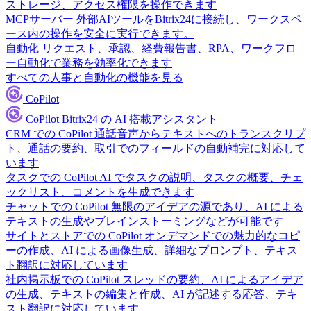
ストレージ、アクセス権限を操作できます
MCPサーバー
外部AIツールをBitrix24に接続し、ワークスペ
ース内の操作を安全に実行できます。
自動化
リクエスト、承認、経費報告書、RPA、ワークフロ
ー自動化で業務を効率化できます
すべての人事と自動化の機能を見る
CoPilot
CoPilot
Bitrix24 の AI 搭載アシスタント
CRM での CoPilot
通話音声からテキストへのトランスクリプ
ト、通話の要約、取引でのフィールドの自動補完に対応して
います
タスクでの CoPilot
AI でタスクの説明、タスクの概要、チェ
ックリスト、コメントを生成できます
チャットでの CoPilot
無限のアイデアの源であり、AI による
テキストの生成やブレインストーミングなどが可能です
サイトとストアでの CoPilot
オンデマンドでの魅力的なコピ
ーの作成、AI による画像生成、詳細なプロンプト、テキス
ト翻訳に対応しています
社内掲示板での CoPilot
スレッドの要約、AI によるアイデア
の生成、テキストの編集と作成、AI が記述する応答、テキ
スト翻訳に対応しています