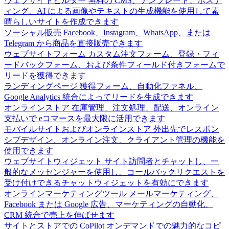
ウェブサイトビルダー
無料の CMS、テンプレート、ホステ
ィング、AI による画像やテキストの生成機能を使用して素
晴らしいサイトを作成できます
ソーシャル販売
Facebook、Instagram、WhatsApp、または
Telegram から商品を直接販売できます
ウェブサイトフォーム
カスタム注文フォーム、登録・フィ
ードバックフォーム、および条件フィールド付きフォームで
リードを獲得できます
ランディングページ
獲得フォーム、自動化ファネル、
Google Analytics 統合によってリードを生成できます
オンラインストア
在庫管理、注文処理、配送、オンライン
支払いで eコマースを最大限に活用できます
モバイルサイトおよびオンラインストア
外出先でレスポン
シブデザイン、オンライン注文、クライアント管理の機能を
使用できます
ウェブサイトウィジェット
サイト訪問者とチャットし、一
般的なメッセンジャーを使用し、コールバックリクエストを
受け付けできるチャットウィジェットを有効にできます
オンラインマーケティングツール
メールマーケティング、
Facebook または Google 広告、マーケティングの自動化、
CRM 統合で売上を伸ばせます
サイトとストアでの CoPilot
オンデマンドでの魅力的なコピ