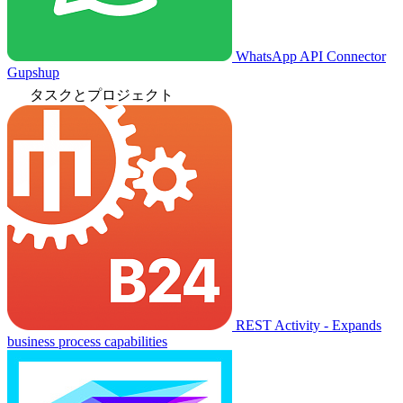
WhatsApp API Connector
Gupshup
タスクとプロジェクト
REST Activity - Expands
business process capabilities