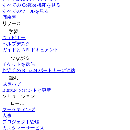
すべての CoPilot 機能を見る
すべてのツールを見る
価格表
リソース
学習
ウェビナー
ヘルプデスク
ガイドと API ドキュメント
つながる
チケットを送信
お近くの Bitrix24 パートナーに連絡
読む
成長ハブ
Bitrix24 のヒントと更新
ソリューション
ロール
マーケティング
人事
プロジェクト管理
カスタマーサービス