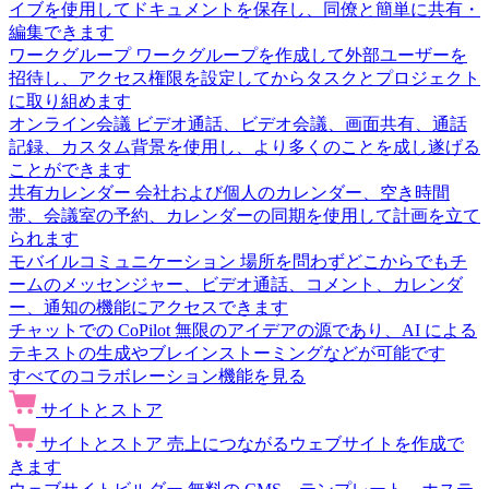
イブを使用してドキュメントを保存し、同僚と簡単に共有・
編集できます
ワークグループ
ワークグループを作成して外部ユーザーを
招待し、アクセス権限を設定してからタスクとプロジェクト
に取り組めます
オンライン会議
ビデオ通話、ビデオ会議、画面共有、通話
記録、カスタム背景を使用し、より多くのことを成し遂げる
ことができます
共有カレンダー
会社および個人のカレンダー、空き時間
帯、会議室の予約、カレンダーの同期を使用して計画を立て
られます
モバイルコミュニケーション
場所を問わずどこからでもチ
ームのメッセンジャー、ビデオ通話、コメント、カレンダ
ー、通知の機能にアクセスできます
チャットでの CoPilot
無限のアイデアの源であり、AI による
テキストの生成やブレインストーミングなどが可能です
すべてのコラボレーション機能を見る
サイトとストア
サイトとストア
売上につながるウェブサイトを作成で
きます