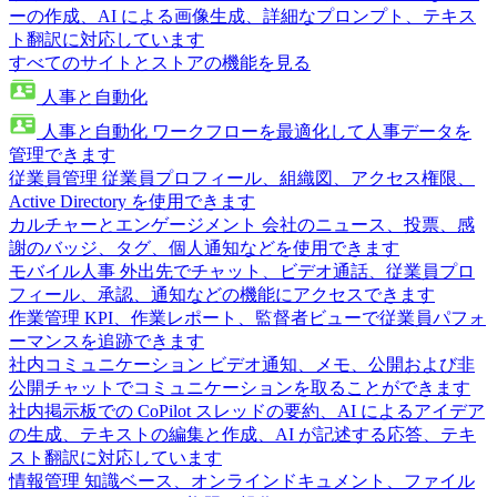
ーの作成、AI による画像生成、詳細なプロンプト、テキス
ト翻訳に対応しています
すべてのサイトとストアの機能を見る
人事と自動化
人事と自動化
ワークフローを最適化して人事データを
管理できます
従業員管理
従業員プロフィール、組織図、アクセス権限、
Active Directory を使用できます
カルチャーとエンゲージメント
会社のニュース、投票、感
謝のバッジ、タグ、個人通知などを使用できます
モバイル人事
外出先でチャット、ビデオ通話、従業員プロ
フィール、承認、通知などの機能にアクセスできます
作業管理
KPI、作業レポート、監督者ビューで従業員パフォ
ーマンスを追跡できます
社内コミュニケーション
ビデオ通知、メモ、公開および非
公開チャットでコミュニケーションを取ることができます
社内掲示板での CoPilot
スレッドの要約、AI によるアイデア
の生成、テキストの編集と作成、AI が記述する応答、テキ
スト翻訳に対応しています
情報管理
知識ベース、オンラインドキュメント、ファイル