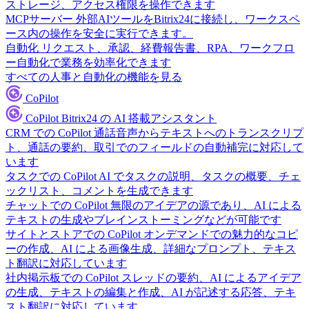
ストレージ、アクセス権限を操作できます
MCPサーバー
外部AIツールをBitrix24に接続し、ワークスペ
ース内の操作を安全に実行できます。
自動化
リクエスト、承認、経費報告書、RPA、ワークフロ
ー自動化で業務を効率化できます
すべての人事と自動化の機能を見る
CoPilot
CoPilot
Bitrix24 の AI 搭載アシスタント
CRM での CoPilot
通話音声からテキストへのトランスクリプ
ト、通話の要約、取引でのフィールドの自動補完に対応して
います
タスクでの CoPilot
AI でタスクの説明、タスクの概要、チェ
ックリスト、コメントを生成できます
チャットでの CoPilot
無限のアイデアの源であり、AI による
テキストの生成やブレインストーミングなどが可能です
サイトとストアでの CoPilot
オンデマンドでの魅力的なコピ
ーの作成、AI による画像生成、詳細なプロンプト、テキス
ト翻訳に対応しています
社内掲示板での CoPilot
スレッドの要約、AI によるアイデア
の生成、テキストの編集と作成、AI が記述する応答、テキ
スト翻訳に対応しています