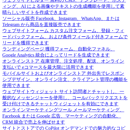
ウェブサイトビルダー
無料の CMS、テンプレート、ホステ
ィング、AI による画像やテキストの生成機能を使用して素
晴らしいサイトを作成できます
ソーシャル販売
Facebook、Instagram、WhatsApp、または
Telegram から商品を直接販売できます
ウェブサイトフォーム
カスタム注文フォーム、登録・フィ
ードバックフォーム、および条件フィールド付きフォームで
リードを獲得できます
ランディングページ
獲得フォーム、自動化ファネル、
Google Analytics 統合によってリードを生成できます
オンラインストア
在庫管理、注文処理、配送、オンライン
支払いで eコマースを最大限に活用できます
モバイルサイトおよびオンラインストア
外出先でレスポン
シブデザイン、オンライン注文、クライアント管理の機能を
使用できます
ウェブサイトウィジェット
サイト訪問者とチャットし、一
般的なメッセンジャーを使用し、コールバックリクエストを
受け付けできるチャットウィジェットを有効にできます
オンラインマーケティングツール
メールマーケティング、
Facebook または Google 広告、マーケティングの自動化、
CRM 統合で売上を伸ばせます
サイトとストアでの CoPilot
オンデマンドでの魅力的なコピ