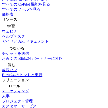
すべての CoPilot 機能を見る
すべてのツールを見る
価格表
リソース
学習
ウェビナー
ヘルプデスク
ガイドと API ドキュメント
つながる
チケットを送信
お近くの Bitrix24 パートナーに連絡
読む
成長ハブ
Bitrix24 のヒントと更新
ソリューション
ロール
マーケティング
人事
プロジェクト管理
カスタマーサービス