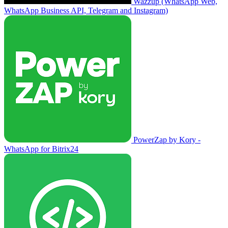
Wazzup (WhatsApp Web,
WhatsApp Business API, Telegram and Instagram)
PowerZap by Kory -
WhatsApp for Bitrix24