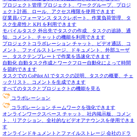
プロジェクト管理
プロジェクト、ワークグループ、プロジ
ェクト計画、ロール、アクセス権限を使用できます
従業員パフォーマンス
タスクレポート、作業負荷管理、タ
スク生産性と KPI を利用できます
モバイルタスク
外出先でタスクの作成、タスクの追跡、通
知、コメント、チャットの機能を利用できます
プロジェクトコラボレーション
チャット、ビデオ通話、コ
メント、ファイルストレージ、ドキュメント、外部ユーザ
ー、タスクテンプレートで作業を迅速化できます
自動化
自動タスク作成とワークフロー自動化によって時間
を節約できます
タスクでの CoPilot
AI でタスクの説明、タスクの概要、チェ
ックリスト、コメントを生成できます
すべてのタスクとプロジェクトの機能を見る
コラボレーション
コラボレーション
チームワークを強化できます
オンラインワークスペース
チャット、社内掲示板、コメン
ト、リアクション、全社的なビデオアナウンスを使用できま
す
オンラインドキュメントとファイルストレージ
会社のドラ