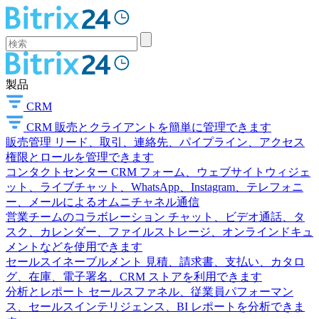
製品
CRM
CRM
販売とクライアントを簡単に管理できます
販売管理
リード、取引、連絡先、パイプライン、アクセス
権限とロールを管理できます
コンタクトセンター
CRM フォーム、ウェブサイトウィジェ
ット、ライブチャット、WhatsApp、Instagram、テレフォニ
ー、メールによるオムニチャネル通信
営業チームのコラボレーション
チャット、ビデオ通話、タ
スク、カレンダー、ファイルストレージ、オンラインドキュ
メントなどを使用できます
セールスイネーブルメント
見積、請求書、支払い、カタロ
グ、在庫、電子署名、CRM ストアを利用できます
分析とレポート
セールスファネル、従業員パフォーマン
ス、セールスインテリジェンス、BI レポートを分析できま