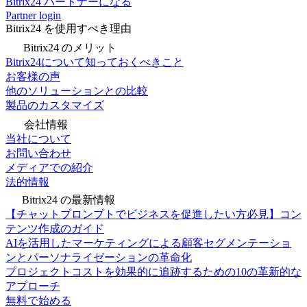
Bitrix24 パートナーになる
Partner login
Bitrix24 を使用すべき理由
Bitrix24 のメリット
Bitrix24について知っておくべきこと
お客様の声
他のソリューションとの比較
製品のカスタマイズ
会社情報
当社について
お問い合わせ
メディアでの紹介
法的情報
Bitrix24 の最新情報
【チャットプロンプトでビジネスを促進したい方必見】コン
テンツ作成のガイド
AIを活用したマーケティングによる顧客セグメンテーショ
ンとパーソナライゼーションの革命化
プロジェクトコストを効果的に追跡するための10の革新的な
アプローチ
無料で始める