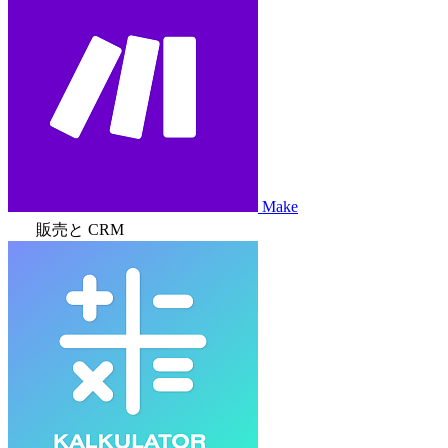
Make
販売と CRM