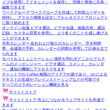
イブを使用してドキュメントを保存し、同僚と簡単に共有・
編集できます
ワークグループ
ワークグループを作成して外部ユーザーを
招待し、アクセス権限を設定してからタスクとプロジェクト
に取り組めます
オンライン会議
ビデオ通話、ビデオ会議、画面共有、通話
記録、カスタム背景を使用し、より多くのことを成し遂げる
ことができます
共有カレンダー
会社および個人のカレンダー、空き時間
帯、会議室の予約、カレンダーの同期を使用して計画を立て
られます
モバイルコミュニケーション
場所を問わずどこからでもチ
ームのメッセンジャー、ビデオ通話、コメント、カレンダ
ー、通知の機能にアクセスできます
チャットでの CoPilot
無限のアイデアの源であり、AI による
テキストの生成やブレインストーミングなどが可能です
すべてのコラボレーション機能を見る
サイトとストア
サイトとストア
売上につながるウェブサイトを作成で
きます