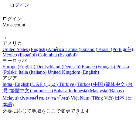
ログイン
ログイン
My account
ja
アメリカ
United States (English)
América Latina (Español)
Brasil (Português)
México (Español)
Colombia (Español)
ヨーロッパ
Europe (English)
Deutschland (Deutsch)
France (Français)
Polska
(Polski)
Italia (Italiano)
United Kingdom (English)
アジア
India (English)
UAE (عربي)
Türkiye (Türkçe)
中国 (简体中文)
台
灣 (繁體中文)
Indonesia (Bahasa Indonesia)
Malaysia (Bahasa
Melayu)
ประเทศไทย (ภาษาไทย)
Việt Nam (Tiếng Việt)
日本 (日
本語)
必要に応じて地域をここで変更できます