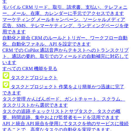
す
モバイル CRM
リード、取引、請求書、支払い、テレフォニ
ー、メール、在庫、カレンダーに手元でアクセスできます
マーケティング
メールキャンペーン、ソーシャルメディア
広告、SMS、テレマーケティング、ランディングページを使
用できます
自動化と統合
CRM のルールとトリガー、ワークフロー自動
化、自動化ファネル、API を設定できます
CRM での CoPilot
通話音声からテキストへのトランスクリプ
ト、通話の要約、取引でのフィールドの自動補完に対応して
います
すべての CRM 機能を見る
タスクとプロジェクト
タスクとプロジェクト
作業をより簡単かつ迅速に完了
できます
タスク管理
かんばんボード、ガントチャート、スクラム、
タスクリストから選択できます
タスクの追跡
チェックリストとサブタスク、タスクの概
要、時間追跡、集中および監督者モードを活用できます
API と統合
API 統合を使用してタスクを他のサービスに接続
することで、高度なタスクの自動化を実現できます。