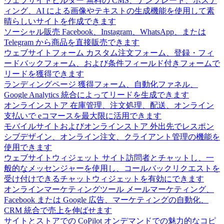
ウェブサイトビルダー
無料の CMS、テンプレート、ホステ
ィング、AI による画像やテキストの生成機能を使用して素
晴らしいサイトを作成できます
ソーシャル販売
Facebook、Instagram、WhatsApp、または
Telegram から商品を直接販売できます
ウェブサイトフォーム
カスタム注文フォーム、登録・フィ
ードバックフォーム、および条件フィールド付きフォームで
リードを獲得できます
ランディングページ
獲得フォーム、自動化ファネル、
Google Analytics 統合によってリードを生成できます
オンラインストア
在庫管理、注文処理、配送、オンライン
支払いで eコマースを最大限に活用できます
モバイルサイトおよびオンラインストア
外出先でレスポン
シブデザイン、オンライン注文、クライアント管理の機能を
使用できます
ウェブサイトウィジェット
サイト訪問者とチャットし、一
般的なメッセンジャーを使用し、コールバックリクエストを
受け付けできるチャットウィジェットを有効にできます
オンラインマーケティングツール
メールマーケティング、
Facebook または Google 広告、マーケティングの自動化、
CRM 統合で売上を伸ばせます
サイトとストアでの CoPilot
オンデマンドでの魅力的なコピ