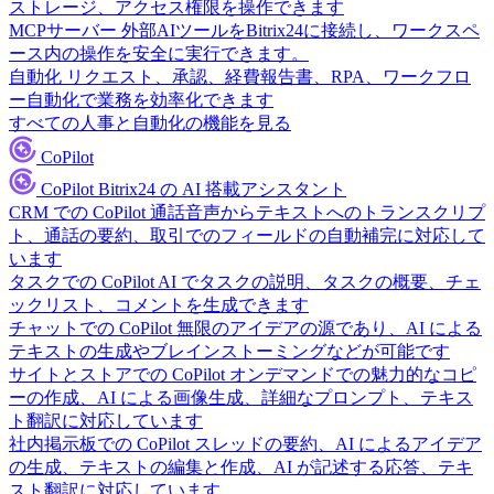
ストレージ、アクセス権限を操作できます
MCPサーバー
外部AIツールをBitrix24に接続し、ワークスペ
ース内の操作を安全に実行できます。
自動化
リクエスト、承認、経費報告書、RPA、ワークフロ
ー自動化で業務を効率化できます
すべての人事と自動化の機能を見る
CoPilot
CoPilot
Bitrix24 の AI 搭載アシスタント
CRM での CoPilot
通話音声からテキストへのトランスクリプ
ト、通話の要約、取引でのフィールドの自動補完に対応して
います
タスクでの CoPilot
AI でタスクの説明、タスクの概要、チェ
ックリスト、コメントを生成できます
チャットでの CoPilot
無限のアイデアの源であり、AI による
テキストの生成やブレインストーミングなどが可能です
サイトとストアでの CoPilot
オンデマンドでの魅力的なコピ
ーの作成、AI による画像生成、詳細なプロンプト、テキス
ト翻訳に対応しています
社内掲示板での CoPilot
スレッドの要約、AI によるアイデア
の生成、テキストの編集と作成、AI が記述する応答、テキ
スト翻訳に対応しています