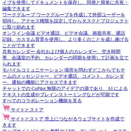
イブを使用してドキュメントを保存し、同僚と簡単に共有・
編集できます
ワークグループ
ワークグループを作成して外部ユーザーを
招待し、アクセス権限を設定してからタスクとプロジェクト
に取り組めます
オンライン会議
ビデオ通話、ビデオ会議、画面共有、通話
記録、カスタム背景を使用し、より多くのことを成し遂げる
ことができます
共有カレンダー
会社および個人のカレンダー、空き時間
帯、会議室の予約、カレンダーの同期を使用して計画を立て
られます
モバイルコミュニケーション
場所を問わずどこからでもチ
ームのメッセンジャー、ビデオ通話、コメント、カレンダ
ー、通知の機能にアクセスできます
チャットでの CoPilot
無限のアイデアの源であり、AI による
テキストの生成やブレインストーミングなどが可能です
すべてのコラボレーション機能を見る
サイトとストア
サイトとストア
売上につながるウェブサイトを作成で
きます