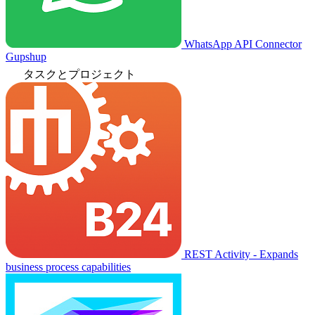
WhatsApp API Connector
Gupshup
タスクとプロジェクト
REST Activity - Expands
business process capabilities