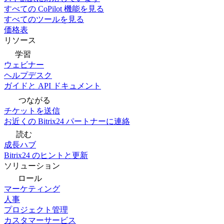
すべての CoPilot 機能を見る
すべてのツールを見る
価格表
リソース
学習
ウェビナー
ヘルプデスク
ガイドと API ドキュメント
つながる
チケットを送信
お近くの Bitrix24 パートナーに連絡
読む
成長ハブ
Bitrix24 のヒントと更新
ソリューション
ロール
マーケティング
人事
プロジェクト管理
カスタマーサービス