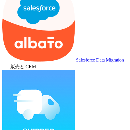
Salesforce Data Migration
販売と CRM