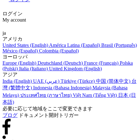
ログイン
My account
ja
アメリカ
United States (English)
América Latina (Español)
Brasil (Português)
México (Español)
Colombia (Español)
ヨーロッパ
Europe (English)
Deutschland (Deutsch)
France (Français)
Polska
(Polski)
Italia (Italiano)
United Kingdom (English)
アジア
India (English)
UAE (عربي)
Türkiye (Türkçe)
中国 (简体中文)
台
灣 (繁體中文)
Indonesia (Bahasa Indonesia)
Malaysia (Bahasa
Melayu)
ประเทศไทย (ภาษาไทย)
Việt Nam (Tiếng Việt)
日本 (日
本語)
必要に応じて地域をここで変更できます
ブログ
ドキュメント開封トリガー