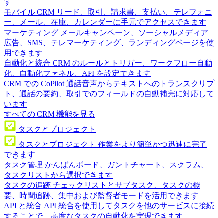
す
モバイル CRM
リード、取引、請求書、支払い、テレフォニ
ー、メール、在庫、カレンダーに手元でアクセスできます
マーケティング
メールキャンペーン、ソーシャルメディア
広告、SMS、テレマーケティング、ランディングページを使
用できます
自動化と統合
CRM のルールとトリガー、ワークフロー自動
化、自動化ファネル、API を設定できます
CRM での CoPilot
通話音声からテキストへのトランスクリプ
ト、通話の要約、取引でのフィールドの自動補完に対応して
います
すべての CRM 機能を見る
タスクとプロジェクト
タスクとプロジェクト
作業をより簡単かつ迅速に完了
できます
タスク管理
かんばんボード、ガントチャート、スクラム、
タスクリストから選択できます
タスクの追跡
チェックリストとサブタスク、タスクの概
要、時間追跡、集中および監督者モードを活用できます
API と統合
API 統合を使用してタスクを他のサービスに接続
することで、高度なタスクの自動化を実現できます。