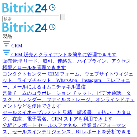
製品
CRM
CRM
販売とクライアントを簡単に管理できます
販売管理
リード、取引、連絡先、パイプライン、アクセス
権限とロールを管理できます
コンタクトセンター
CRM フォーム、ウェブサイトウィジェ
ット、ライブチャット、WhatsApp、Instagram、テレフォニ
ー、メールによるオムニチャネル通信
営業チームのコラボレーション
チャット、ビデオ通話、タ
スク、カレンダー、ファイルストレージ、オンラインドキュ
メントなどを使用できます
セールスイネーブルメント
見積、請求書、支払い、カタロ
グ、在庫、電子署名、CRM ストアを利用できます
分析とレポート
セールスファネル、従業員パフォーマン
ス、セールスインテリジェンス、BI レポートを分析できま