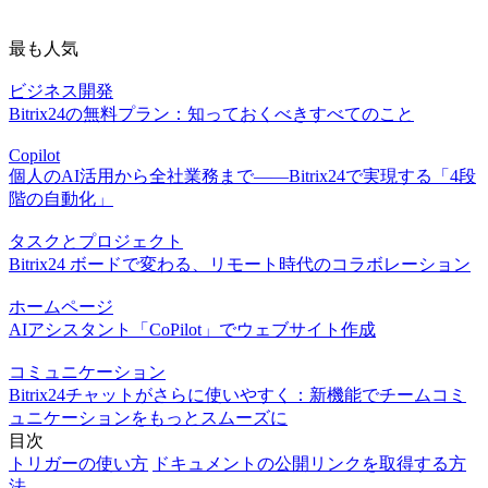
最も人気
ビジネス開発
Bitrix24の無料プラン：知っておくべきすべてのこと
Copilot
個人のAI活用から全社業務まで――Bitrix24で実現する「4段
階の自動化」
タスクとプロジェクト
Bitrix24 ボードで変わる、リモート時代のコラボレーション
ホームページ
AIアシスタント「CoPilot」でウェブサイト作成
コミュニケーション
Bitrix24チャットがさらに使いやすく：新機能でチームコミ
ュニケーションをもっとスムーズに
目次
トリガーの使い方
ドキュメントの公開リンクを取得する方
法