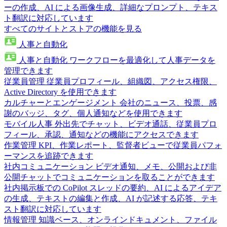
ーの作成、AI による画像生成、詳細なプロンプト、テキス
ト翻訳に対応しています
すべてのサイトとストアの機能を見る
人事と自動化
人事と自動化
ワークフローを最適化して人事データを
管理できます
従業員管理
従業員プロフィール、組織図、アクセス権限、
Active Directory を使用できます
カルチャーとエンゲージメント
会社のニュース、投票、感
謝のバッジ、タグ、個人通知などを使用できます
モバイル人事
外出先でチャット、ビデオ通話、従業員プロ
フィール、承認、通知などの機能にアクセスできます
作業管理
KPI、作業レポート、監督者ビューで従業員パフォ
ーマンスを追跡できます
社内コミュニケーション
ビデオ通知、メモ、公開および非
公開チャットでコミュニケーションを取ることができます
社内掲示板での CoPilot
スレッドの要約、AI によるアイデア
の生成、テキストの編集と作成、AI が記述する応答、テキ
スト翻訳に対応しています
情報管理
知識ベース、オンラインドキュメント、ファイル