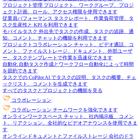
プロジェクト管理
プロジェクト、ワークグループ、プロジ
ェクト計画、ロール、アクセス権限を使用できます
従業員パフォーマンス
タスクレポート、作業負荷管理、タ
スク生産性と KPI を利用できます
モバイルタスク
外出先でタスクの作成、タスクの追跡、通
知、コメント、チャットの機能を利用できます
プロジェクトコラボレーション
チャット、ビデオ通話、コ
メント、ファイルストレージ、ドキュメント、外部ユーザ
ー、タスクテンプレートで作業を迅速化できます
自動化
自動タスク作成とワークフロー自動化によって時間
を節約できます
タスクでの CoPilot
AI でタスクの説明、タスクの概要、チェ
ックリスト、コメントを生成できます
すべてのタスクとプロジェクトの機能を見る
コラボレーション
コラボレーション
チームワークを強化できます
オンラインワークスペース
チャット、社内掲示板、コメン
ト、リアクション、全社的なビデオアナウンスを使用できま
す
オンラインドキュメントとファイルストレージ
会社のドラ