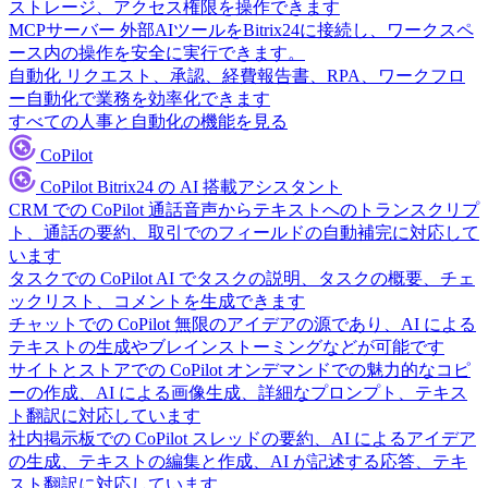
ストレージ、アクセス権限を操作できます
MCPサーバー
外部AIツールをBitrix24に接続し、ワークスペ
ース内の操作を安全に実行できます。
自動化
リクエスト、承認、経費報告書、RPA、ワークフロ
ー自動化で業務を効率化できます
すべての人事と自動化の機能を見る
CoPilot
CoPilot
Bitrix24 の AI 搭載アシスタント
CRM での CoPilot
通話音声からテキストへのトランスクリプ
ト、通話の要約、取引でのフィールドの自動補完に対応して
います
タスクでの CoPilot
AI でタスクの説明、タスクの概要、チェ
ックリスト、コメントを生成できます
チャットでの CoPilot
無限のアイデアの源であり、AI による
テキストの生成やブレインストーミングなどが可能です
サイトとストアでの CoPilot
オンデマンドでの魅力的なコピ
ーの作成、AI による画像生成、詳細なプロンプト、テキス
ト翻訳に対応しています
社内掲示板での CoPilot
スレッドの要約、AI によるアイデア
の生成、テキストの編集と作成、AI が記述する応答、テキ
スト翻訳に対応しています