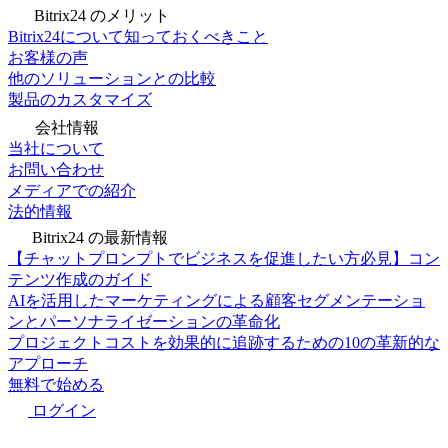
Bitrix24 のメリット
Bitrix24について知っておくべきこと
お客様の声
他のソリューションとの比較
製品のカスタマイズ
会社情報
当社について
お問い合わせ
メディアでの紹介
法的情報
Bitrix24 の最新情報
【チャットプロンプトでビジネスを促進したい方必見】コン
テンツ作成のガイド
AIを活用したマーケティングによる顧客セグメンテーショ
ンとパーソナライゼーションの革命化
プロジェクトコストを効果的に追跡するための10の革新的な
アプローチ
無料で始める
ログイン