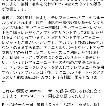
れにより、無料・有料を問わずBitrix24全アカウントの動作
が改善します。
最後に、2021年1月1日より、テレフォニーへのアクセスルー
ルも変更されます。現在、通話の発着信や電話番号レンタル
などのBitrix24テレフォニー機能は、テレフォニークレジッ
トをご購入いただくことでFreeアカウントでもご利用いただ
けるようになっています。Freeアカウントでテレフォニーク
レジットをご購入いただいても、アカウント自体はFreeアカ
ウントのままである為、テクニカルサポートやセットアップ
支援などの有料プラン向けサービスはご利用いただけませ
ん。初期セットアップの際にテクニカルサポートを使いた
い、というテレフォニーユーザーの皆様のご要望にお応え
し、テレフォニークレジットを購入してテレフォニーを使用
するというオプションは今後、テクニカルサポートへのアク
セスが可能なBitrix24アカウント（有料版）限定となりま
す。
これらの変更がBitrix24ユーザーの皆様の更なるお役に立て
ますよう、Bitrix24チーム一同心より願っております。
Bitrix24チーム一同、皆様の益々のご活躍とご発展をお祈り