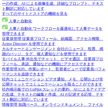
ーの作成、AI による画像生成、詳細なプロンプト、テキス
ト翻訳に対応しています
すべてのサイトとストアの機能を見る
人事と自動化
人事と自動化
ワークフローを最適化して人事データを
管理できます
従業員管理
従業員プロフィール、組織図、アクセス権限、
Active Directory を使用できます
カルチャーとエンゲージメント
会社のニュース、投票、感
謝のバッジ、タグ、個人通知などを使用できます
モバイル人事
外出先でチャット、ビデオ通話、従業員プロ
フィール、承認、通知などの機能にアクセスできます
作業管理
KPI、作業レポート、監督者ビューで従業員パフォ
ーマンスを追跡できます
社内コミュニケーション
ビデオ通知、メモ、公開および非
公開チャットでコミュニケーションを取ることができます
社内掲示板での CoPilot
スレッドの要約、AI によるアイデア
の生成、テキストの編集と作成、AI が記述する応答、テキ
スト翻訳に対応しています
情報管理
知識ベース、オンラインドキュメント、ファイル