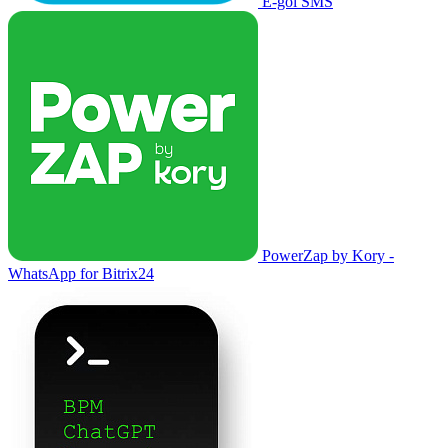
E-goi SMS
PowerZap by Kory -
WhatsApp for Bitrix24