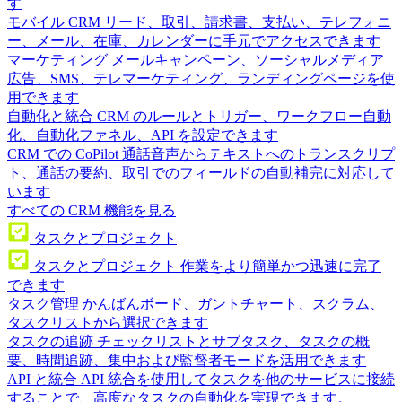
す
モバイル CRM
リード、取引、請求書、支払い、テレフォニ
ー、メール、在庫、カレンダーに手元でアクセスできます
マーケティング
メールキャンペーン、ソーシャルメディア
広告、SMS、テレマーケティング、ランディングページを使
用できます
自動化と統合
CRM のルールとトリガー、ワークフロー自動
化、自動化ファネル、API を設定できます
CRM での CoPilot
通話音声からテキストへのトランスクリプ
ト、通話の要約、取引でのフィールドの自動補完に対応して
います
すべての CRM 機能を見る
タスクとプロジェクト
タスクとプロジェクト
作業をより簡単かつ迅速に完了
できます
タスク管理
かんばんボード、ガントチャート、スクラム、
タスクリストから選択できます
タスクの追跡
チェックリストとサブタスク、タスクの概
要、時間追跡、集中および監督者モードを活用できます
API と統合
API 統合を使用してタスクを他のサービスに接続
することで、高度なタスクの自動化を実現できます。