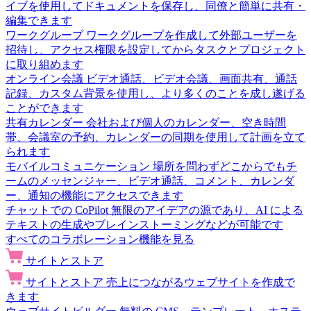
イブを使用してドキュメントを保存し、同僚と簡単に共有・
編集できます
ワークグループ
ワークグループを作成して外部ユーザーを
招待し、アクセス権限を設定してからタスクとプロジェクト
に取り組めます
オンライン会議
ビデオ通話、ビデオ会議、画面共有、通話
記録、カスタム背景を使用し、より多くのことを成し遂げる
ことができます
共有カレンダー
会社および個人のカレンダー、空き時間
帯、会議室の予約、カレンダーの同期を使用して計画を立て
られます
モバイルコミュニケーション
場所を問わずどこからでもチ
ームのメッセンジャー、ビデオ通話、コメント、カレンダ
ー、通知の機能にアクセスできます
チャットでの CoPilot
無限のアイデアの源であり、AI による
テキストの生成やブレインストーミングなどが可能です
すべてのコラボレーション機能を見る
サイトとストア
サイトとストア
売上につながるウェブサイトを作成で
きます