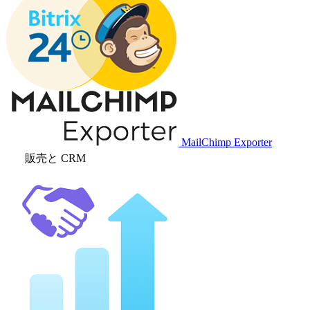
MailChimp Exporter
販売と CRM