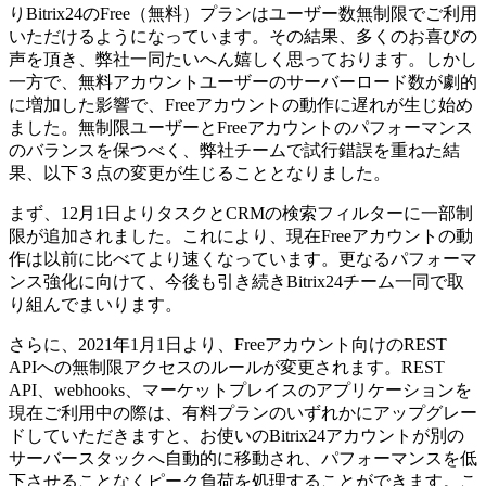
りBitrix24のFree（無料）プランはユーザー数無制限でご利用
いただけるようになっています。その結果、多くのお喜びの
声を頂き、弊社一同たいへん嬉しく思っております。しかし
一方で、無料アカウントユーザーのサーバーロード数が劇的
に増加した影響で、Freeアカウントの動作に遅れが生じ始め
ました。無制限ユーザーとFreeアカウントのパフォーマンス
のバランスを保つべく、弊社チームで試行錯誤を重ねた結
果、以下３点の変更が生じることとなりました。
まず、12月1日よりタスクとCRMの検索フィルターに一部制
限が追加されました。これにより、現在Freeアカウントの動
作は以前に比べてより速くなっています。更なるパフォーマ
ンス強化に向けて、今後も引き続きBitrix24チーム一同で取
り組んでまいります。
さらに、2021年1月1日より、Freeアカウント向けのREST
APIへの無制限アクセスのルールが変更されます。REST
API、webhooks、マーケットプレイスのアプリケーションを
現在ご利用中の際は、有料プランのいずれかにアップグレー
ドしていただきますと、お使いのBitrix24アカウントが別の
サーバースタックへ自動的に移動され、パフォーマンスを低
下させることなくピーク負荷を処理することができます。こ