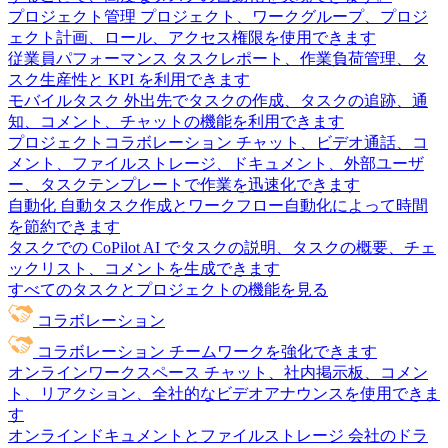
プロジェクト管理
プロジェクト、ワークグループ、プロジ
ェクト計画、ロール、アクセス権限を使用できます
従業員パフォーマンス
タスクレポート、作業負荷管理、タ
スク生産性と KPI を利用できます
モバイルタスク
外出先でタスクの作成、タスクの追跡、通
知、コメント、チャットの機能を利用できます
プロジェクトコラボレーション
チャット、ビデオ通話、コ
メント、ファイルストレージ、ドキュメント、外部ユーザ
ー、タスクテンプレートで作業を迅速化できます
自動化
自動タスク作成とワークフロー自動化によって時間
を節約できます
タスクでの CoPilot
AI でタスクの説明、タスクの概要、チェ
ックリスト、コメントを生成できます
すべてのタスクとプロジェクトの機能を見る
コラボレーション
コラボレーション
チームワークを強化できます
オンラインワークスペース
チャット、社内掲示板、コメン
ト、リアクション、全社的なビデオアナウンスを使用できま
す
オンラインドキュメントとファイルストレージ
会社のドラ