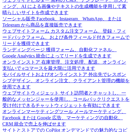
ウェブサイトビルダー
無料の CMS、テンプレート、ホステ
ィング、AI による画像やテキストの生成機能を使用して素
晴らしいサイトを作成できます
ソーシャル販売
Facebook、Instagram、WhatsApp、または
Telegram から商品を直接販売できます
ウェブサイトフォーム
カスタム注文フォーム、登録・フィ
ードバックフォーム、および条件フィールド付きフォームで
リードを獲得できます
ランディングページ
獲得フォーム、自動化ファネル、
Google Analytics 統合によってリードを生成できます
オンラインストア
在庫管理、注文処理、配送、オンライン
支払いで eコマースを最大限に活用できます
モバイルサイトおよびオンラインストア
外出先でレスポン
シブデザイン、オンライン注文、クライアント管理の機能を
使用できます
ウェブサイトウィジェット
サイト訪問者とチャットし、一
般的なメッセンジャーを使用し、コールバックリクエストを
受け付けできるチャットウィジェットを有効にできます
オンラインマーケティングツール
メールマーケティング、
Facebook または Google 広告、マーケティングの自動化、
CRM 統合で売上を伸ばせます
サイトとストアでの CoPilot
オンデマンドでの魅力的なコピ