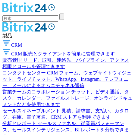
製品
CRM
CRM
販売とクライアントを簡単に管理できます
販売管理
リード、取引、連絡先、パイプライン、アクセス
権限とロールを管理できます
コンタクトセンター
CRM フォーム、ウェブサイトウィジェ
ット、ライブチャット、WhatsApp、Instagram、テレフォニ
ー、メールによるオムニチャネル通信
営業チームのコラボレーション
チャット、ビデオ通話、タ
スク、カレンダー、ファイルストレージ、オンラインドキュ
メントなどを使用できます
セールスイネーブルメント
見積、請求書、支払い、カタロ
グ、在庫、電子署名、CRM ストアを利用できます
分析とレポート
セールスファネル、従業員パフォーマン
ス、セールスインテリジェンス、BI レポートを分析できま