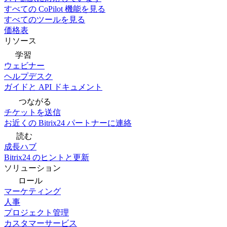
すべての CoPilot 機能を見る
すべてのツールを見る
価格表
リソース
学習
ウェビナー
ヘルプデスク
ガイドと API ドキュメント
つながる
チケットを送信
お近くの Bitrix24 パートナーに連絡
読む
成長ハブ
Bitrix24 のヒントと更新
ソリューション
ロール
マーケティング
人事
プロジェクト管理
カスタマーサービス