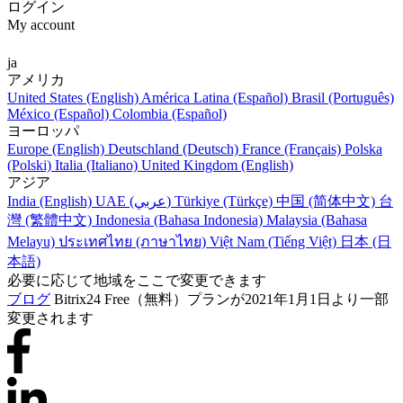
ログイン
My account
ja
アメリカ
United States (English)
América Latina (Español)
Brasil (Português)
México (Español)
Colombia (Español)
ヨーロッパ
Europe (English)
Deutschland (Deutsch)
France (Français)
Polska
(Polski)
Italia (Italiano)
United Kingdom (English)
アジア
India (English)
UAE (عربي)
Türkiye (Türkçe)
中国 (简体中文)
台
灣 (繁體中文)
Indonesia (Bahasa Indonesia)
Malaysia (Bahasa
Melayu)
ประเทศไทย (ภาษาไทย)
Việt Nam (Tiếng Việt)
日本 (日
本語)
必要に応じて地域をここで変更できます
ブログ
Bitrix24 Free（無料）プランが2021年1月1日より一部
変更されます