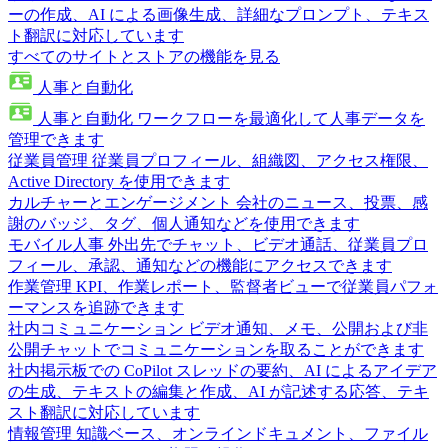
ーの作成、AI による画像生成、詳細なプロンプト、テキス
ト翻訳に対応しています
すべてのサイトとストアの機能を見る
人事と自動化
人事と自動化
ワークフローを最適化して人事データを
管理できます
従業員管理
従業員プロフィール、組織図、アクセス権限、
Active Directory を使用できます
カルチャーとエンゲージメント
会社のニュース、投票、感
謝のバッジ、タグ、個人通知などを使用できます
モバイル人事
外出先でチャット、ビデオ通話、従業員プロ
フィール、承認、通知などの機能にアクセスできます
作業管理
KPI、作業レポート、監督者ビューで従業員パフォ
ーマンスを追跡できます
社内コミュニケーション
ビデオ通知、メモ、公開および非
公開チャットでコミュニケーションを取ることができます
社内掲示板での CoPilot
スレッドの要約、AI によるアイデア
の生成、テキストの編集と作成、AI が記述する応答、テキ
スト翻訳に対応しています
情報管理
知識ベース、オンラインドキュメント、ファイル