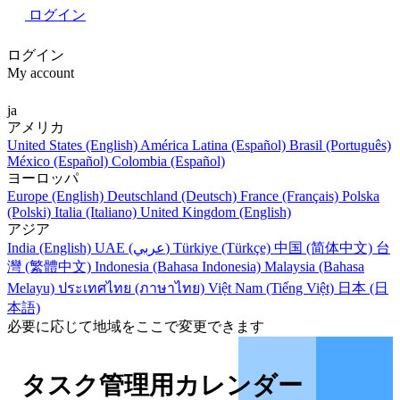
ログイン
ログイン
My account
ja
アメリカ
United States (English)
América Latina (Español)
Brasil (Português)
México (Español)
Colombia (Español)
ヨーロッパ
Europe (English)
Deutschland (Deutsch)
France (Français)
Polska
(Polski)
Italia (Italiano)
United Kingdom (English)
アジア
India (English)
UAE (عربي)
Türkiye (Türkçe)
中国 (简体中文)
台
灣 (繁體中文)
Indonesia (Bahasa Indonesia)
Malaysia (Bahasa
Melayu)
ประเทศไทย (ภาษาไทย)
Việt Nam (Tiếng Việt)
日本 (日
本語)
必要に応じて地域をここで変更できます
タスク管理用カレンダー