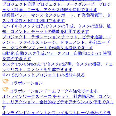
プロジェクト管理
プロジェクト、ワークグループ、プロジ
ェクト計画、ロール、アクセス権限を使用できます
従業員パフォーマンス
タスクレポート、作業負荷管理、タ
スク生産性と KPI を利用できます
モバイルタスク
外出先でタスクの作成、タスクの追跡、通
知、コメント、チャットの機能を利用できます
プロジェクトコラボレーション
チャット、ビデオ通話、コ
メント、ファイルストレージ、ドキュメント、外部ユーザ
ー、タスクテンプレートで作業を迅速化できます
自動化
自動タスク作成とワークフロー自動化によって時間
を節約できます
タスクでの CoPilot
AI でタスクの説明、タスクの概要、チェ
ックリスト、コメントを生成できます
すべてのタスクとプロジェクトの機能を見る
コラボレーション
コラボレーション
チームワークを強化できます
オンラインワークスペース
チャット、社内掲示板、コメン
ト、リアクション、全社的なビデオアナウンスを使用できま
す
オンラインドキュメントとファイルストレージ
会社のドラ