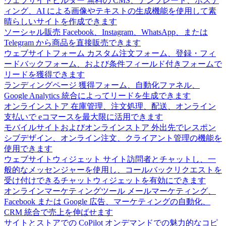
ウェブサイトビルダー
無料の CMS、テンプレート、ホステ
ィング、AI による画像やテキストの生成機能を使用して素
晴らしいサイトを作成できます
ソーシャル販売
Facebook、Instagram、WhatsApp、または
Telegram から商品を直接販売できます
ウェブサイトフォーム
カスタム注文フォーム、登録・フィ
ードバックフォーム、および条件フィールド付きフォームで
リードを獲得できます
ランディングページ
獲得フォーム、自動化ファネル、
Google Analytics 統合によってリードを生成できます
オンラインストア
在庫管理、注文処理、配送、オンライン
支払いで eコマースを最大限に活用できます
モバイルサイトおよびオンラインストア
外出先でレスポン
シブデザイン、オンライン注文、クライアント管理の機能を
使用できます
ウェブサイトウィジェット
サイト訪問者とチャットし、一
般的なメッセンジャーを使用し、コールバックリクエストを
受け付けできるチャットウィジェットを有効にできます
オンラインマーケティングツール
メールマーケティング、
Facebook または Google 広告、マーケティングの自動化、
CRM 統合で売上を伸ばせます
サイトとストアでの CoPilot
オンデマンドでの魅力的なコピ