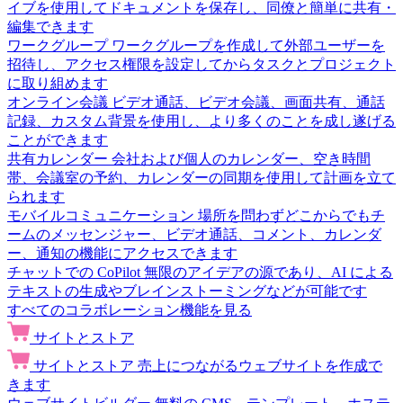
イブを使用してドキュメントを保存し、同僚と簡単に共有・
編集できます
ワークグループ
ワークグループを作成して外部ユーザーを
招待し、アクセス権限を設定してからタスクとプロジェクト
に取り組めます
オンライン会議
ビデオ通話、ビデオ会議、画面共有、通話
記録、カスタム背景を使用し、より多くのことを成し遂げる
ことができます
共有カレンダー
会社および個人のカレンダー、空き時間
帯、会議室の予約、カレンダーの同期を使用して計画を立て
られます
モバイルコミュニケーション
場所を問わずどこからでもチ
ームのメッセンジャー、ビデオ通話、コメント、カレンダ
ー、通知の機能にアクセスできます
チャットでの CoPilot
無限のアイデアの源であり、AI による
テキストの生成やブレインストーミングなどが可能です
すべてのコラボレーション機能を見る
サイトとストア
サイトとストア
売上につながるウェブサイトを作成で
きます