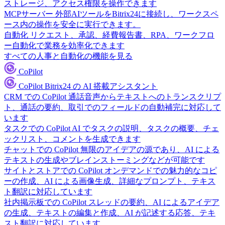
ストレージ、アクセス権限を操作できます
MCPサーバー
外部AIツールをBitrix24に接続し、ワークスペ
ース内の操作を安全に実行できます。
自動化
リクエスト、承認、経費報告書、RPA、ワークフロ
ー自動化で業務を効率化できます
すべての人事と自動化の機能を見る
CoPilot
CoPilot
Bitrix24 の AI 搭載アシスタント
CRM での CoPilot
通話音声からテキストへのトランスクリプ
ト、通話の要約、取引でのフィールドの自動補完に対応して
います
タスクでの CoPilot
AI でタスクの説明、タスクの概要、チェ
ックリスト、コメントを生成できます
チャットでの CoPilot
無限のアイデアの源であり、AI による
テキストの生成やブレインストーミングなどが可能です
サイトとストアでの CoPilot
オンデマンドでの魅力的なコピ
ーの作成、AI による画像生成、詳細なプロンプト、テキス
ト翻訳に対応しています
社内掲示板での CoPilot
スレッドの要約、AI によるアイデア
の生成、テキストの編集と作成、AI が記述する応答、テキ
スト翻訳に対応しています