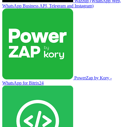
Wazzup (WhatsApp Web,
WhatsApp Business API, Telegram and Instagram)
PowerZap by Kory -
WhatsApp for Bitrix24