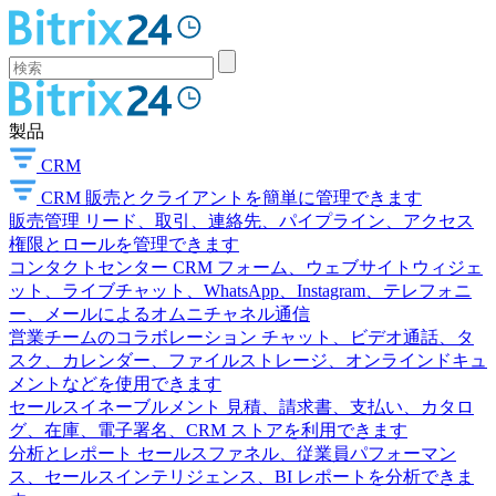
製品
CRM
CRM
販売とクライアントを簡単に管理できます
販売管理
リード、取引、連絡先、パイプライン、アクセス
権限とロールを管理できます
コンタクトセンター
CRM フォーム、ウェブサイトウィジェ
ット、ライブチャット、WhatsApp、Instagram、テレフォニ
ー、メールによるオムニチャネル通信
営業チームのコラボレーション
チャット、ビデオ通話、タ
スク、カレンダー、ファイルストレージ、オンラインドキュ
メントなどを使用できます
セールスイネーブルメント
見積、請求書、支払い、カタロ
グ、在庫、電子署名、CRM ストアを利用できます
分析とレポート
セールスファネル、従業員パフォーマン
ス、セールスインテリジェンス、BI レポートを分析できま