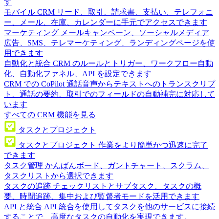
す
モバイル CRM
リード、取引、請求書、支払い、テレフォニ
ー、メール、在庫、カレンダーに手元でアクセスできます
マーケティング
メールキャンペーン、ソーシャルメディア
広告、SMS、テレマーケティング、ランディングページを使
用できます
自動化と統合
CRM のルールとトリガー、ワークフロー自動
化、自動化ファネル、API を設定できます
CRM での CoPilot
通話音声からテキストへのトランスクリプ
ト、通話の要約、取引でのフィールドの自動補完に対応して
います
すべての CRM 機能を見る
タスクとプロジェクト
タスクとプロジェクト
作業をより簡単かつ迅速に完了
できます
タスク管理
かんばんボード、ガントチャート、スクラム、
タスクリストから選択できます
タスクの追跡
チェックリストとサブタスク、タスクの概
要、時間追跡、集中および監督者モードを活用できます
API と統合
API 統合を使用してタスクを他のサービスに接続
することで、高度なタスクの自動化を実現できます。