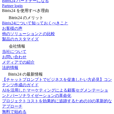
Bitrix24 パートナーになる
Partner login
Bitrix24 を使用すべき理由
Bitrix24 のメリット
Bitrix24について知っておくべきこと
お客様の声
他のソリューションとの比較
製品のカスタマイズ
会社情報
当社について
お問い合わせ
メディアでの紹介
法的情報
Bitrix24 の最新情報
【チャットプロンプトでビジネスを促進したい方必見】コン
テンツ作成のガイド
AIを活用したマーケティングによる顧客セグメンテーショ
ンとパーソナライゼーションの革命化
プロジェクトコストを効果的に追跡するための10の革新的な
アプローチ
無料で始める