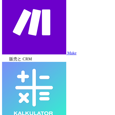
Make
販売と CRM