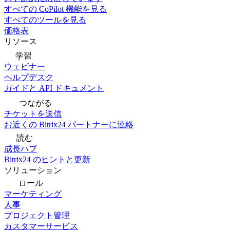
すべての CoPilot 機能を見る
すべてのツールを見る
価格表
リソース
学習
ウェビナー
ヘルプデスク
ガイドと API ドキュメント
つながる
チケットを送信
お近くの Bitrix24 パートナーに連絡
読む
成長ハブ
Bitrix24 のヒントと更新
ソリューション
ロール
マーケティング
人事
プロジェクト管理
カスタマーサービス