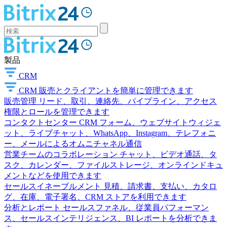
製品
CRM
CRM
販売とクライアントを簡単に管理できます
販売管理
リード、取引、連絡先、パイプライン、アクセス
権限とロールを管理できます
コンタクトセンター
CRM フォーム、ウェブサイトウィジェ
ット、ライブチャット、WhatsApp、Instagram、テレフォニ
ー、メールによるオムニチャネル通信
営業チームのコラボレーション
チャット、ビデオ通話、タ
スク、カレンダー、ファイルストレージ、オンラインドキュ
メントなどを使用できます
セールスイネーブルメント
見積、請求書、支払い、カタロ
グ、在庫、電子署名、CRM ストアを利用できます
分析とレポート
セールスファネル、従業員パフォーマン
ス、セールスインテリジェンス、BI レポートを分析できま