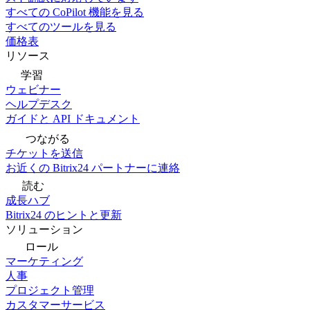
すべての CoPilot 機能を見る
すべてのツールを見る
価格表
リソース
学習
ウェビナー
ヘルプデスク
ガイドと API ドキュメント
つながる
チケットを送信
お近くの Bitrix24 パートナーに連絡
読む
成長ハブ
Bitrix24 のヒントと更新
ソリューション
ロール
マーケティング
人事
プロジェクト管理
カスタマーサービス