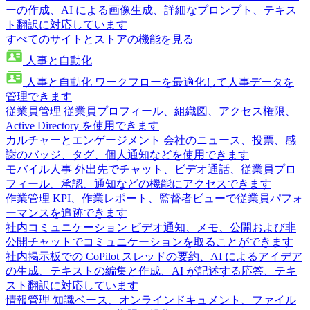
ーの作成、AI による画像生成、詳細なプロンプト、テキス
ト翻訳に対応しています
すべてのサイトとストアの機能を見る
人事と自動化
人事と自動化
ワークフローを最適化して人事データを
管理できます
従業員管理
従業員プロフィール、組織図、アクセス権限、
Active Directory を使用できます
カルチャーとエンゲージメント
会社のニュース、投票、感
謝のバッジ、タグ、個人通知などを使用できます
モバイル人事
外出先でチャット、ビデオ通話、従業員プロ
フィール、承認、通知などの機能にアクセスできます
作業管理
KPI、作業レポート、監督者ビューで従業員パフォ
ーマンスを追跡できます
社内コミュニケーション
ビデオ通知、メモ、公開および非
公開チャットでコミュニケーションを取ることができます
社内掲示板での CoPilot
スレッドの要約、AI によるアイデア
の生成、テキストの編集と作成、AI が記述する応答、テキ
スト翻訳に対応しています
情報管理
知識ベース、オンラインドキュメント、ファイル