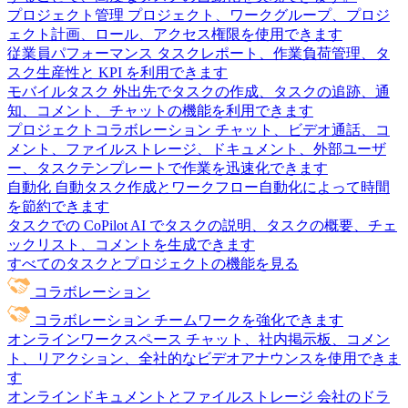
プロジェクト管理
プロジェクト、ワークグループ、プロジ
ェクト計画、ロール、アクセス権限を使用できます
従業員パフォーマンス
タスクレポート、作業負荷管理、タ
スク生産性と KPI を利用できます
モバイルタスク
外出先でタスクの作成、タスクの追跡、通
知、コメント、チャットの機能を利用できます
プロジェクトコラボレーション
チャット、ビデオ通話、コ
メント、ファイルストレージ、ドキュメント、外部ユーザ
ー、タスクテンプレートで作業を迅速化できます
自動化
自動タスク作成とワークフロー自動化によって時間
を節約できます
タスクでの CoPilot
AI でタスクの説明、タスクの概要、チェ
ックリスト、コメントを生成できます
すべてのタスクとプロジェクトの機能を見る
コラボレーション
コラボレーション
チームワークを強化できます
オンラインワークスペース
チャット、社内掲示板、コメン
ト、リアクション、全社的なビデオアナウンスを使用できま
す
オンラインドキュメントとファイルストレージ
会社のドラ