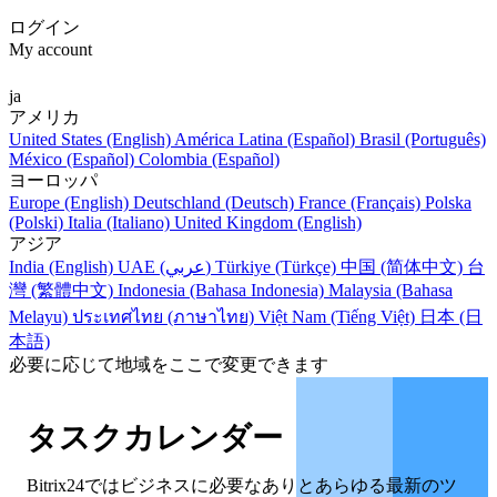
ログイン
My account
ja
アメリカ
United States (English)
América Latina (Español)
Brasil (Português)
México (Español)
Colombia (Español)
ヨーロッパ
Europe (English)
Deutschland (Deutsch)
France (Français)
Polska
(Polski)
Italia (Italiano)
United Kingdom (English)
アジア
India (English)
UAE (عربي)
Türkiye (Türkçe)
中国 (简体中文)
台
灣 (繁體中文)
Indonesia (Bahasa Indonesia)
Malaysia (Bahasa
Melayu)
ประเทศไทย (ภาษาไทย)
Việt Nam (Tiếng Việt)
日本 (日
本語)
必要に応じて地域をここで変更できます
タスクカレンダー
Bitrix24ではビジネスに必要なありとあらゆる最新のツ