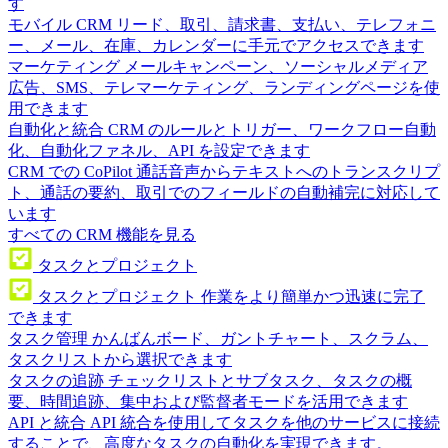
す
モバイル CRM
リード、取引、請求書、支払い、テレフォニ
ー、メール、在庫、カレンダーに手元でアクセスできます
マーケティング
メールキャンペーン、ソーシャルメディア
広告、SMS、テレマーケティング、ランディングページを使
用できます
自動化と統合
CRM のルールとトリガー、ワークフロー自動
化、自動化ファネル、API を設定できます
CRM での CoPilot
通話音声からテキストへのトランスクリプ
ト、通話の要約、取引でのフィールドの自動補完に対応して
います
すべての CRM 機能を見る
タスクとプロジェクト
タスクとプロジェクト
作業をより簡単かつ迅速に完了
できます
タスク管理
かんばんボード、ガントチャート、スクラム、
タスクリストから選択できます
タスクの追跡
チェックリストとサブタスク、タスクの概
要、時間追跡、集中および監督者モードを活用できます
API と統合
API 統合を使用してタスクを他のサービスに接続
することで、高度なタスクの自動化を実現できます。