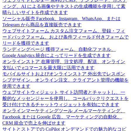
ウェブサイトビルダー
無料の CMS、テンプレート、ホステ
ィング、AI による画像やテキストの生成機能を使用して素
晴らしいサイトを作成できます
ソーシャル販売
Facebook、Instagram、WhatsApp、または
Telegram から商品を直接販売できます
ウェブサイトフォーム
カスタム注文フォーム、登録・フィ
ードバックフォーム、および条件フィールド付きフォームで
リードを獲得できます
ランディングページ
獲得フォーム、自動化ファネル、
Google Analytics 統合によってリードを生成できます
オンラインストア
在庫管理、注文処理、配送、オンライン
支払いで eコマースを最大限に活用できます
モバイルサイトおよびオンラインストア
外出先でレスポン
シブデザイン、オンライン注文、クライアント管理の機能を
使用できます
ウェブサイトウィジェット
サイト訪問者とチャットし、一
般的なメッセンジャーを使用し、コールバックリクエストを
受け付けできるチャットウィジェットを有効にできます
オンラインマーケティングツール
メールマーケティング、
Facebook または Google 広告、マーケティングの自動化、
CRM 統合で売上を伸ばせます
サイトとストアでの CoPilot
オンデマンドでの魅力的なコピ