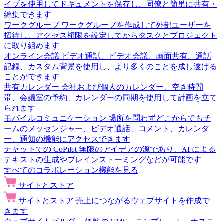
イブを使用してドキュメントを保存し、同僚と簡単に共有・
編集できます
ワークグループ
ワークグループを作成して外部ユーザーを
招待し、アクセス権限を設定してからタスクとプロジェクト
に取り組めます
オンライン会議
ビデオ通話、ビデオ会議、画面共有、通話
記録、カスタム背景を使用し、より多くのことを成し遂げる
ことができます
共有カレンダー
会社および個人のカレンダー、空き時間
帯、会議室の予約、カレンダーの同期を使用して計画を立て
られます
モバイルコミュニケーション
場所を問わずどこからでもチ
ームのメッセンジャー、ビデオ通話、コメント、カレンダ
ー、通知の機能にアクセスできます
チャットでの CoPilot
無限のアイデアの源であり、AI による
テキストの生成やブレインストーミングなどが可能です
すべてのコラボレーション機能を見る
サイトとストア
サイトとストア
売上につながるウェブサイトを作成で
きます