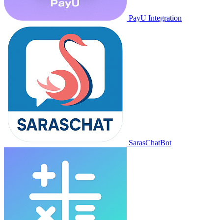
PayU Integration
SarasChatBot