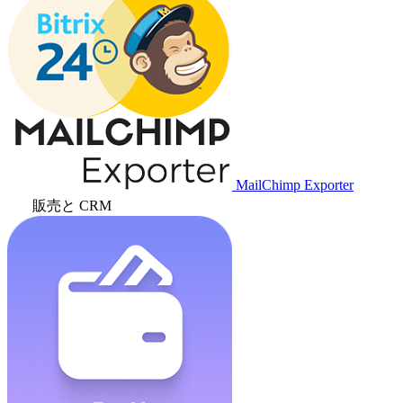
MailChimp Exporter
販売と CRM