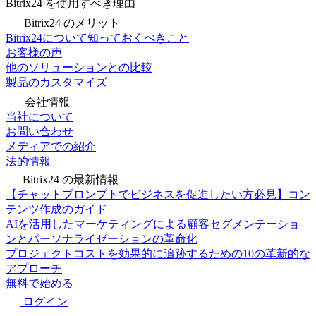
Bitrix24 を使用すべき理由
Bitrix24 のメリット
Bitrix24について知っておくべきこと
お客様の声
他のソリューションとの比較
製品のカスタマイズ
会社情報
当社について
お問い合わせ
メディアでの紹介
法的情報
Bitrix24 の最新情報
【チャットプロンプトでビジネスを促進したい方必見】コン
テンツ作成のガイド
AIを活用したマーケティングによる顧客セグメンテーショ
ンとパーソナライゼーションの革命化
プロジェクトコストを効果的に追跡するための10の革新的な
アプローチ
無料で始める
ログイン