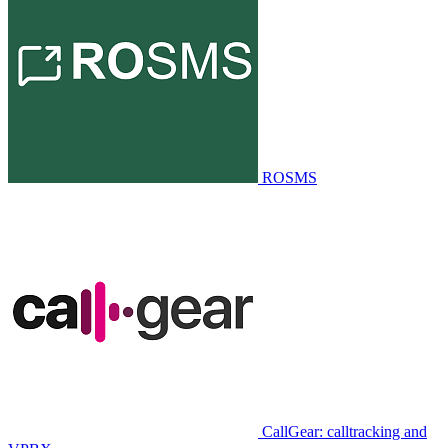
ROSMS
CallGear: calltracking and