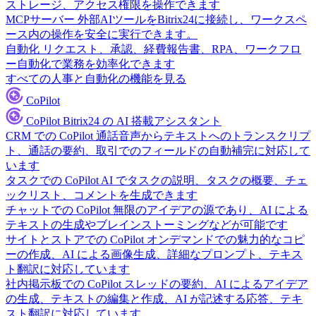
ストレージ、アクセス権限を操作できます
MCPサーバー
外部AIツールをBitrix24に接続し、ワークスペ
ース内の操作を安全に実行できます。
自動化
リクエスト、承認、経費報告書、RPA、ワークフロ
ー自動化で業務を効率化できます
すべての人事と自動化の機能を見る
CoPilot
CoPilot
Bitrix24 の AI 搭載アシスタント
CRM での CoPilot
通話音声からテキストへのトランスクリプ
ト、通話の要約、取引でのフィールドの自動補完に対応して
います
タスクでの CoPilot
AI でタスクの説明、タスクの概要、チェ
ックリスト、コメントを生成できます
チャットでの CoPilot
無限のアイデアの源であり、AI による
テキストの生成やブレインストーミングなどが可能です
サイトとストアでの CoPilot
オンデマンドでの魅力的なコピ
ーの作成、AI による画像生成、詳細なプロンプト、テキス
ト翻訳に対応しています
社内掲示板での CoPilot
スレッドの要約、AI によるアイデア
の生成、テキストの編集と作成、AI が記述する応答、テキ
スト翻訳に対応しています