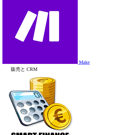
Make
販売と CRM