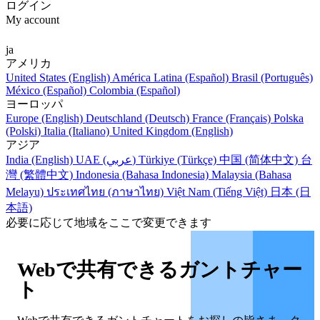
ログイン
My account
ja
アメリカ
United States (English)
América Latina (Español)
Brasil (Português)
México (Español)
Colombia (Español)
ヨーロッパ
Europe (English)
Deutschland (Deutsch)
France (Français)
Polska
(Polski)
Italia (Italiano)
United Kingdom (English)
アジア
India (English)
UAE (عربي)
Türkiye (Türkçe)
中国 (简体中文)
台
灣 (繁體中文)
Indonesia (Bahasa Indonesia)
Malaysia (Bahasa
Melayu)
ประเทศไทย (ภาษาไทย)
Việt Nam (Tiếng Việt)
日本 (日
本語)
必要に応じて地域をここで変更できます
Webで共有できるガントチャー
ト