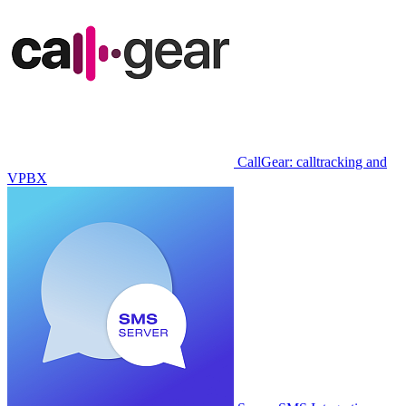
CallGear: calltracking and
VPBX