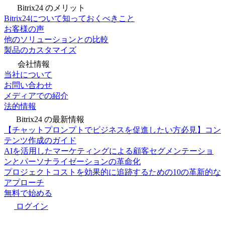
Bitrix24 のメリット
Bitrix24について知っておくべきこと
お客様の声
他のソリューションとの比較
製品のカスタマイズ
会社情報
当社について
お問い合わせ
メディアでの紹介
法的情報
Bitrix24 の最新情報
【チャットプロンプトでビジネスを促進したい方必見】コン
テンツ作成のガイド
AIを活用したマーケティングによる顧客セグメンテーショ
ンとパーソナライゼーションの革命化
プロジェクトコストを効果的に追跡するための10の革新的な
アプローチ
無料で始める
ログイン