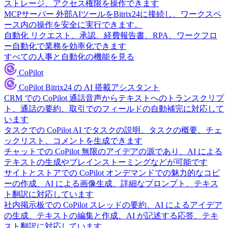
ストレージ、アクセス権限を操作できます
MCPサーバー
外部AIツールをBitrix24に接続し、ワークスペ
ース内の操作を安全に実行できます。
自動化
リクエスト、承認、経費報告書、RPA、ワークフロ
ー自動化で業務を効率化できます
すべての人事と自動化の機能を見る
CoPilot
CoPilot
Bitrix24 の AI 搭載アシスタント
CRM での CoPilot
通話音声からテキストへのトランスクリプ
ト、通話の要約、取引でのフィールドの自動補完に対応して
います
タスクでの CoPilot
AI でタスクの説明、タスクの概要、チェ
ックリスト、コメントを生成できます
チャットでの CoPilot
無限のアイデアの源であり、AI による
テキストの生成やブレインストーミングなどが可能です
サイトとストアでの CoPilot
オンデマンドでの魅力的なコピ
ーの作成、AI による画像生成、詳細なプロンプト、テキス
ト翻訳に対応しています
社内掲示板での CoPilot
スレッドの要約、AI によるアイデア
の生成、テキストの編集と作成、AI が記述する応答、テキ
スト翻訳に対応しています