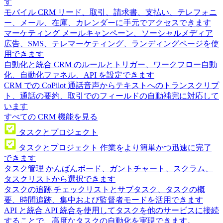
す
モバイル CRM
リード、取引、請求書、支払い、テレフォニ
ー、メール、在庫、カレンダーに手元でアクセスできます
マーケティング
メールキャンペーン、ソーシャルメディア
広告、SMS、テレマーケティング、ランディングページを使
用できます
自動化と統合
CRM のルールとトリガー、ワークフロー自動
化、自動化ファネル、API を設定できます
CRM での CoPilot
通話音声からテキストへのトランスクリプ
ト、通話の要約、取引でのフィールドの自動補完に対応して
います
すべての CRM 機能を見る
タスクとプロジェクト
タスクとプロジェクト
作業をより簡単かつ迅速に完了
できます
タスク管理
かんばんボード、ガントチャート、スクラム、
タスクリストから選択できます
タスクの追跡
チェックリストとサブタスク、タスクの概
要、時間追跡、集中および監督者モードを活用できます
API と統合
API 統合を使用してタスクを他のサービスに接続
することで、高度なタスクの自動化を実現できます。