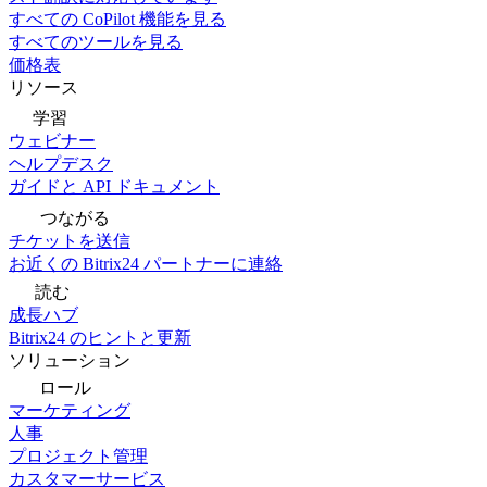
すべての CoPilot 機能を見る
すべてのツールを見る
価格表
リソース
学習
ウェビナー
ヘルプデスク
ガイドと API ドキュメント
つながる
チケットを送信
お近くの Bitrix24 パートナーに連絡
読む
成長ハブ
Bitrix24 のヒントと更新
ソリューション
ロール
マーケティング
人事
プロジェクト管理
カスタマーサービス