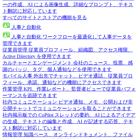
ーの作成、AI による画像生成、詳細なプロンプト、テキス
ト翻訳に対応しています
すべてのサイトとストアの機能を見る
人事と自動化
人事と自動化
ワークフローを最適化して人事データを
管理できます
従業員管理
従業員プロフィール、組織図、アクセス権限、
Active Directory を使用できます
カルチャーとエンゲージメント
会社のニュース、投票、感
謝のバッジ、タグ、個人通知などを使用できます
モバイル人事
外出先でチャット、ビデオ通話、従業員プロ
フィール、承認、通知などの機能にアクセスできます
作業管理
KPI、作業レポート、監督者ビューで従業員パフォ
ーマンスを追跡できます
社内コミュニケーション
ビデオ通知、メモ、公開および非
公開チャットでコミュニケーションを取ることができます
社内掲示板での CoPilot
スレッドの要約、AI によるアイデア
の生成、テキストの編集と作成、AI が記述する応答、テキ
スト翻訳に対応しています
情報管理
知識ベース、オンラインドキュメント、ファイル