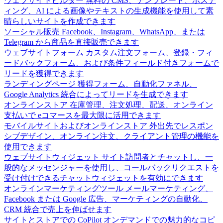
ウェブサイトビルダー
無料の CMS、テンプレート、ホステ
ィング、AI による画像やテキストの生成機能を使用して素
晴らしいサイトを作成できます
ソーシャル販売
Facebook、Instagram、WhatsApp、または
Telegram から商品を直接販売できます
ウェブサイトフォーム
カスタム注文フォーム、登録・フィ
ードバックフォーム、および条件フィールド付きフォームで
リードを獲得できます
ランディングページ
獲得フォーム、自動化ファネル、
Google Analytics 統合によってリードを生成できます
オンラインストア
在庫管理、注文処理、配送、オンライン
支払いで eコマースを最大限に活用できます
モバイルサイトおよびオンラインストア
外出先でレスポン
シブデザイン、オンライン注文、クライアント管理の機能を
使用できます
ウェブサイトウィジェット
サイト訪問者とチャットし、一
般的なメッセンジャーを使用し、コールバックリクエストを
受け付けできるチャットウィジェットを有効にできます
オンラインマーケティングツール
メールマーケティング、
Facebook または Google 広告、マーケティングの自動化、
CRM 統合で売上を伸ばせます
サイトとストアでの CoPilot
オンデマンドでの魅力的なコピ