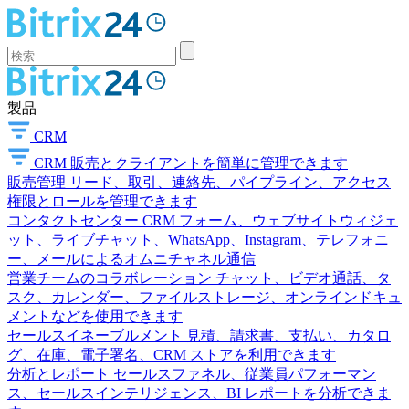
製品
CRM
CRM
販売とクライアントを簡単に管理できます
販売管理
リード、取引、連絡先、パイプライン、アクセス
権限とロールを管理できます
コンタクトセンター
CRM フォーム、ウェブサイトウィジェ
ット、ライブチャット、WhatsApp、Instagram、テレフォニ
ー、メールによるオムニチャネル通信
営業チームのコラボレーション
チャット、ビデオ通話、タ
スク、カレンダー、ファイルストレージ、オンラインドキュ
メントなどを使用できます
セールスイネーブルメント
見積、請求書、支払い、カタロ
グ、在庫、電子署名、CRM ストアを利用できます
分析とレポート
セールスファネル、従業員パフォーマン
ス、セールスインテリジェンス、BI レポートを分析できま