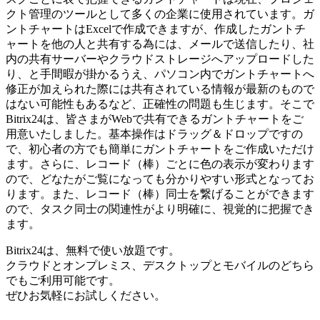
クト管理のツールとして多くの企業に使用されています。ガ
ントチャートはExcelで作成できますが、作成したガントチ
ャートを他の人と共有する為には、メールで送信したり、社
内の共有サーバーやクラウドストレージへアップロードした
り、と手間暇が掛かるうえ、パソコン内でガントチャートへ
修正が加えられた際には共有されている情報が最新のもので
はない可能性もあるなど、正確性の問題も生じます。そこで
Bitrix24は、皆さまがWebで共有できるガントチャートをご
用意いたしました。基本操作はドラッグ＆ドロップですの
で、初心者の方でも簡単にガントチャートをご作成いただけ
ます。さらに、レコード（棒）ごとに色の表示が変わります
ので、どなたがご覧になっても分かりやすい形式となってお
ります。また、レコード（棒）同士を繋げることができます
ので、タスク同士の関連性がより明確に、視覚的に把握でき
ます。
Bitrix24は、無料で使い放題です。
クラウドとオンプレミス、デスクトップとモバイルのどちら
でもご利用可能です。
ぜひお気軽にお試しください。