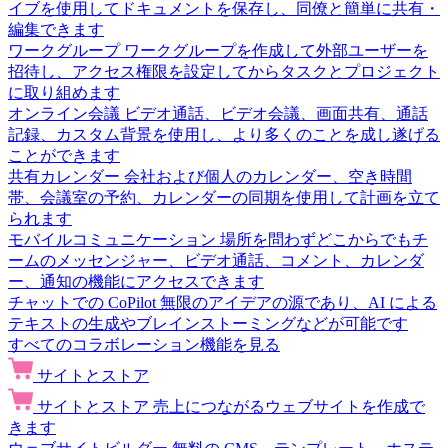
イブを使用してドキュメントを保存し、同僚と簡単に共有・
編集できます
ワークグループ
ワークグループを作成して外部ユーザーを
招待し、アクセス権限を設定してからタスクとプロジェクト
に取り組めます
オンライン会議
ビデオ通話、ビデオ会議、画面共有、通話
記録、カスタム背景を使用し、より多くのことを成し遂げる
ことができます
共有カレンダー
会社および個人のカレンダー、空き時間
帯、会議室の予約、カレンダーの同期を使用して計画を立て
られます
モバイルコミュニケーション
場所を問わずどこからでもチ
ームのメッセンジャー、ビデオ通話、コメント、カレンダ
ー、通知の機能にアクセスできます
チャットでの CoPilot
無限のアイデアの源であり、AI による
テキストの生成やブレインストーミングなどが可能です
すべてのコラボレーション機能を見る
サイトとストア
サイトとストア
売上につながるウェブサイトを作成で
きます