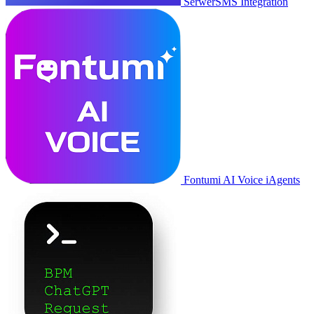
SerwerSMS Integration
Fontumi AI Voice iAgents