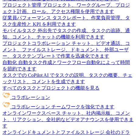
プロジェクト管理
プロジェクト、ワークグループ、プロジ
ェクト計画、ロール、アクセス権限を使用できます
従業員パフォーマンス
タスクレポート、作業負荷管理、タ
スク生産性と KPI を利用できます
モバイルタスク
外出先でタスクの作成、タスクの追跡、通
知、コメント、チャットの機能を利用できます
プロジェクトコラボレーション
チャット、ビデオ通話、コ
メント、ファイルストレージ、ドキュメント、外部ユーザ
ー、タスクテンプレートで作業を迅速化できます
自動化
自動タスク作成とワークフロー自動化によって時間
を節約できます
タスクでの CoPilot
AI でタスクの説明、タスクの概要、チェ
ックリスト、コメントを生成できます
すべてのタスクとプロジェクトの機能を見る
コラボレーション
コラボレーション
チームワークを強化できます
オンラインワークスペース
チャット、社内掲示板、コメン
ト、リアクション、全社的なビデオアナウンスを使用できま
す
オンラインドキュメントとファイルストレージ
会社のドラ