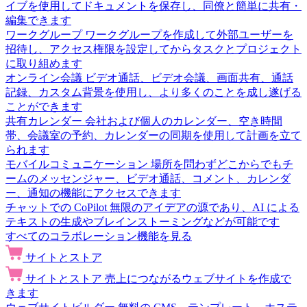
イブを使用してドキュメントを保存し、同僚と簡単に共有・
編集できます
ワークグループ
ワークグループを作成して外部ユーザーを
招待し、アクセス権限を設定してからタスクとプロジェクト
に取り組めます
オンライン会議
ビデオ通話、ビデオ会議、画面共有、通話
記録、カスタム背景を使用し、より多くのことを成し遂げる
ことができます
共有カレンダー
会社および個人のカレンダー、空き時間
帯、会議室の予約、カレンダーの同期を使用して計画を立て
られます
モバイルコミュニケーション
場所を問わずどこからでもチ
ームのメッセンジャー、ビデオ通話、コメント、カレンダ
ー、通知の機能にアクセスできます
チャットでの CoPilot
無限のアイデアの源であり、AI による
テキストの生成やブレインストーミングなどが可能です
すべてのコラボレーション機能を見る
サイトとストア
サイトとストア
売上につながるウェブサイトを作成で
きます