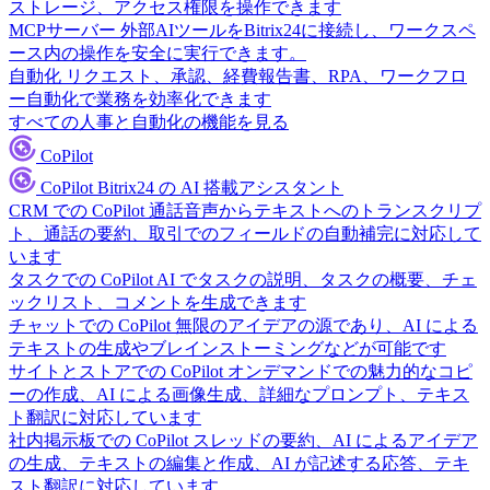
ストレージ、アクセス権限を操作できます
MCPサーバー
外部AIツールをBitrix24に接続し、ワークスペ
ース内の操作を安全に実行できます。
自動化
リクエスト、承認、経費報告書、RPA、ワークフロ
ー自動化で業務を効率化できます
すべての人事と自動化の機能を見る
CoPilot
CoPilot
Bitrix24 の AI 搭載アシスタント
CRM での CoPilot
通話音声からテキストへのトランスクリプ
ト、通話の要約、取引でのフィールドの自動補完に対応して
います
タスクでの CoPilot
AI でタスクの説明、タスクの概要、チェ
ックリスト、コメントを生成できます
チャットでの CoPilot
無限のアイデアの源であり、AI による
テキストの生成やブレインストーミングなどが可能です
サイトとストアでの CoPilot
オンデマンドでの魅力的なコピ
ーの作成、AI による画像生成、詳細なプロンプト、テキス
ト翻訳に対応しています
社内掲示板での CoPilot
スレッドの要約、AI によるアイデア
の生成、テキストの編集と作成、AI が記述する応答、テキ
スト翻訳に対応しています