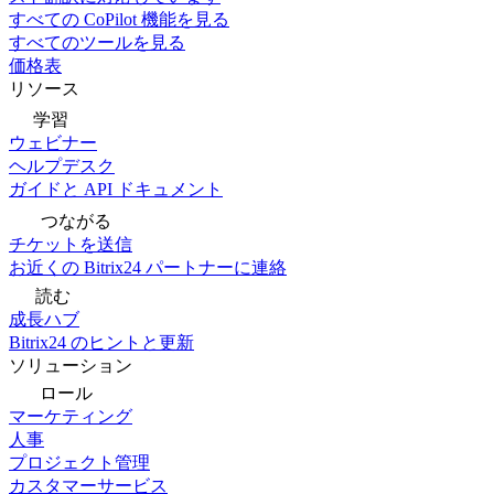
すべての CoPilot 機能を見る
すべてのツールを見る
価格表
リソース
学習
ウェビナー
ヘルプデスク
ガイドと API ドキュメント
つながる
チケットを送信
お近くの Bitrix24 パートナーに連絡
読む
成長ハブ
Bitrix24 のヒントと更新
ソリューション
ロール
マーケティング
人事
プロジェクト管理
カスタマーサービス