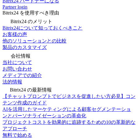
Bitrix24 パートナーになる
Partner login
Bitrix24 を使用すべき理由
Bitrix24 のメリット
Bitrix24について知っておくべきこと
お客様の声
他のソリューションとの比較
製品のカスタマイズ
会社情報
当社について
お問い合わせ
メディアでの紹介
法的情報
Bitrix24 の最新情報
【チャットプロンプトでビジネスを促進したい方必見】コン
テンツ作成のガイド
AIを活用したマーケティングによる顧客セグメンテーショ
ンとパーソナライゼーションの革命化
プロジェクトコストを効果的に追跡するための10の革新的な
アプローチ
無料で始める