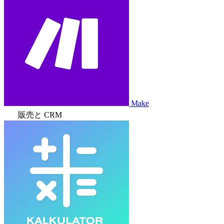
Make
販売と CRM