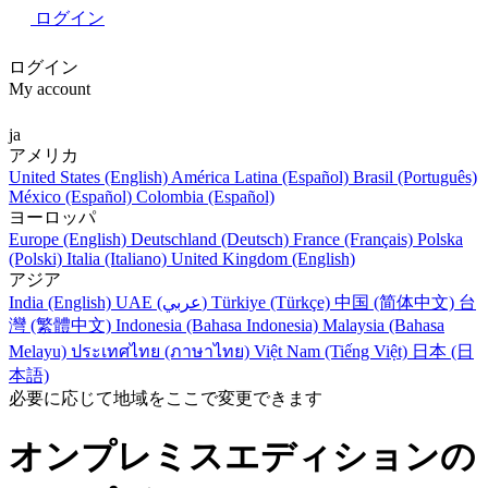
ログイン
ログイン
My account
ja
アメリカ
United States (English)
América Latina (Español)
Brasil (Português)
México (Español)
Colombia (Español)
ヨーロッパ
Europe (English)
Deutschland (Deutsch)
France (Français)
Polska
(Polski)
Italia (Italiano)
United Kingdom (English)
アジア
India (English)
UAE (عربي)
Türkiye (Türkçe)
中国 (简体中文)
台
灣 (繁體中文)
Indonesia (Bahasa Indonesia)
Malaysia (Bahasa
Melayu)
ประเทศไทย (ภาษาไทย)
Việt Nam (Tiếng Việt)
日本 (日
本語)
必要に応じて地域をここで変更できます
オンプレミスエディションの