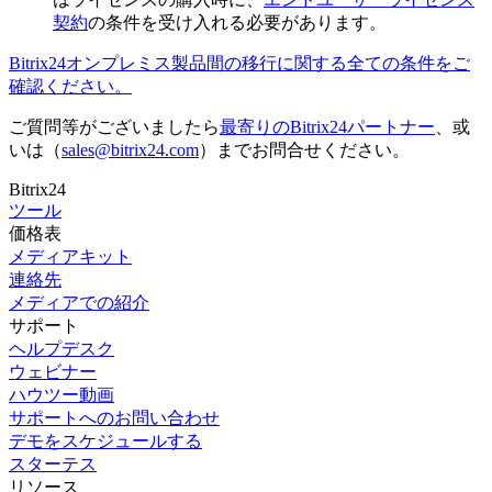
契約
の条件を受け入れる必要があります。
Bitrix24オンプレミス製品間の移行に関する全ての条件をご
確認ください。
ご質問等がございましたら
最寄りのBitrix24パートナー
、或
いは（
sales@bitrix24.com
）までお問合せください。
Bitrix24
ツール
価格表
メディアキット
連絡先
メディアでの紹介
サポート
ヘルプデスク
ウェビナー
ハウツー動画
サポートへのお問い合わせ
デモをスケジュールする
スターテス
リソース