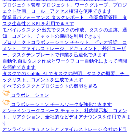
プロジェクト管理
プロジェクト、ワークグループ、プロジ
ェクト計画、ロール、アクセス権限を使用できます
従業員パフォーマンス
タスクレポート、作業負荷管理、タ
スク生産性と KPI を利用できます
モバイルタスク
外出先でタスクの作成、タスクの追跡、通
知、コメント、チャットの機能を利用できます
プロジェクトコラボレーション
チャット、ビデオ通話、コ
メント、ファイルストレージ、ドキュメント、外部ユーザ
ー、タスクテンプレートで作業を迅速化できます
自動化
自動タスク作成とワークフロー自動化によって時間
を節約できます
タスクでの CoPilot
AI でタスクの説明、タスクの概要、チェ
ックリスト、コメントを生成できます
すべてのタスクとプロジェクトの機能を見る
コラボレーション
コラボレーション
チームワークを強化できます
オンラインワークスペース
チャット、社内掲示板、コメン
ト、リアクション、全社的なビデオアナウンスを使用できま
す
オンラインドキュメントとファイルストレージ
会社のドラ