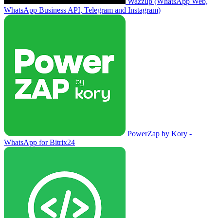
Wazzup (WhatsApp Web,
WhatsApp Business API, Telegram and Instagram)
PowerZap by Kory -
WhatsApp for Bitrix24