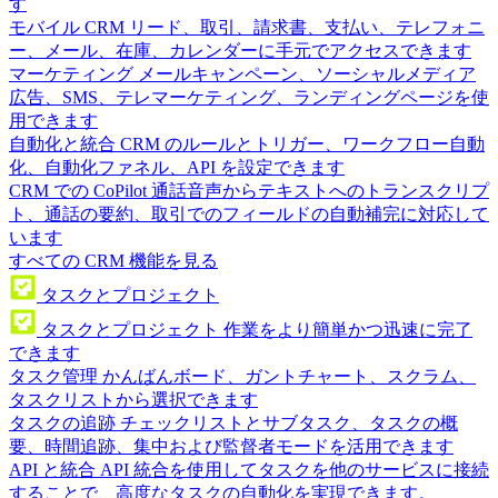
す
モバイル CRM
リード、取引、請求書、支払い、テレフォニ
ー、メール、在庫、カレンダーに手元でアクセスできます
マーケティング
メールキャンペーン、ソーシャルメディア
広告、SMS、テレマーケティング、ランディングページを使
用できます
自動化と統合
CRM のルールとトリガー、ワークフロー自動
化、自動化ファネル、API を設定できます
CRM での CoPilot
通話音声からテキストへのトランスクリプ
ト、通話の要約、取引でのフィールドの自動補完に対応して
います
すべての CRM 機能を見る
タスクとプロジェクト
タスクとプロジェクト
作業をより簡単かつ迅速に完了
できます
タスク管理
かんばんボード、ガントチャート、スクラム、
タスクリストから選択できます
タスクの追跡
チェックリストとサブタスク、タスクの概
要、時間追跡、集中および監督者モードを活用できます
API と統合
API 統合を使用してタスクを他のサービスに接続
することで、高度なタスクの自動化を実現できます。