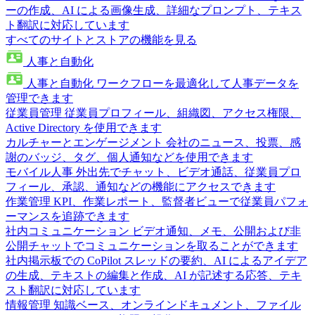
ーの作成、AI による画像生成、詳細なプロンプト、テキス
ト翻訳に対応しています
すべてのサイトとストアの機能を見る
人事と自動化
人事と自動化
ワークフローを最適化して人事データを
管理できます
従業員管理
従業員プロフィール、組織図、アクセス権限、
Active Directory を使用できます
カルチャーとエンゲージメント
会社のニュース、投票、感
謝のバッジ、タグ、個人通知などを使用できます
モバイル人事
外出先でチャット、ビデオ通話、従業員プロ
フィール、承認、通知などの機能にアクセスできます
作業管理
KPI、作業レポート、監督者ビューで従業員パフォ
ーマンスを追跡できます
社内コミュニケーション
ビデオ通知、メモ、公開および非
公開チャットでコミュニケーションを取ることができます
社内掲示板での CoPilot
スレッドの要約、AI によるアイデア
の生成、テキストの編集と作成、AI が記述する応答、テキ
スト翻訳に対応しています
情報管理
知識ベース、オンラインドキュメント、ファイル