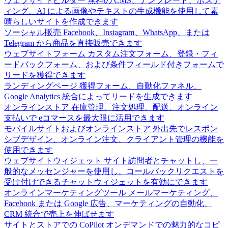
ウェブサイトビルダー
無料の CMS、テンプレート、ホステ
ィング、AI による画像やテキストの生成機能を使用して素
晴らしいサイトを作成できます
ソーシャル販売
Facebook、Instagram、WhatsApp、または
Telegram から商品を直接販売できます
ウェブサイトフォーム
カスタム注文フォーム、登録・フィ
ードバックフォーム、および条件フィールド付きフォームで
リードを獲得できます
ランディングページ
獲得フォーム、自動化ファネル、
Google Analytics 統合によってリードを生成できます
オンラインストア
在庫管理、注文処理、配送、オンライン
支払いで eコマースを最大限に活用できます
モバイルサイトおよびオンラインストア
外出先でレスポン
シブデザイン、オンライン注文、クライアント管理の機能を
使用できます
ウェブサイトウィジェット
サイト訪問者とチャットし、一
般的なメッセンジャーを使用し、コールバックリクエストを
受け付けできるチャットウィジェットを有効にできます
オンラインマーケティングツール
メールマーケティング、
Facebook または Google 広告、マーケティングの自動化、
CRM 統合で売上を伸ばせます
サイトとストアでの CoPilot
オンデマンドでの魅力的なコピ