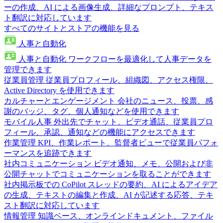
ーの作成、AI による画像生成、詳細なプロンプト、テキス
ト翻訳に対応しています
すべてのサイトとストアの機能を見る
人事と自動化
人事と自動化
ワークフローを最適化して人事データを
管理できます
従業員管理
従業員プロフィール、組織図、アクセス権限、
Active Directory を使用できます
カルチャーとエンゲージメント
会社のニュース、投票、感
謝のバッジ、タグ、個人通知などを使用できます
モバイル人事
外出先でチャット、ビデオ通話、従業員プロ
フィール、承認、通知などの機能にアクセスできます
作業管理
KPI、作業レポート、監督者ビューで従業員パフォ
ーマンスを追跡できます
社内コミュニケーション
ビデオ通知、メモ、公開および非
公開チャットでコミュニケーションを取ることができます
社内掲示板での CoPilot
スレッドの要約、AI によるアイデア
の生成、テキストの編集と作成、AI が記述する応答、テキ
スト翻訳に対応しています
情報管理
知識ベース、オンラインドキュメント、ファイル