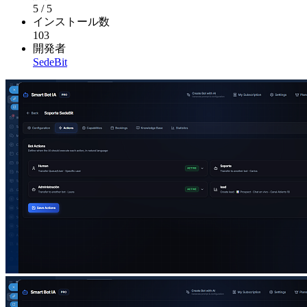
5
/
5
インストール数
103
開発者
SedeBit