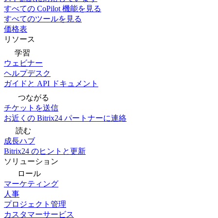
すべての CoPilot 機能を見る
すべてのツールを見る
価格表
リソース
学習
ウェビナー
ヘルプデスク
ガイドと API ドキュメント
つながる
チケットを送信
お近くの Bitrix24 パートナーに連絡
読む
成長ハブ
Bitrix24 のヒントと更新
ソリューション
ロール
マーケティング
人事
プロジェクト管理
カスタマーサービス