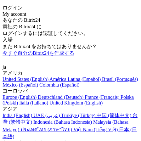
ログイン
My account
あなたの Bitrix24
貴社の Bitrix24 に
ログインするには認証してください。
入場
まだ Bitrix24 をお持ちではありませんか？
今すぐ自分のBitrix24を作成する
ja
アメリカ
United States (English)
América Latina (Español)
Brasil (Português)
México (Español)
Colombia (Español)
ヨーロッパ
Europe (English)
Deutschland (Deutsch)
France (Français)
Polska
(Polski)
Italia (Italiano)
United Kingdom (English)
アジア
India (English)
UAE (عربي)
Türkiye (Türkçe)
中国 (简体中文)
台
灣 (繁體中文)
Indonesia (Bahasa Indonesia)
Malaysia (Bahasa
Melayu)
ประเทศไทย (ภาษาไทย)
Việt Nam (Tiếng Việt)
日本 (日
本語)