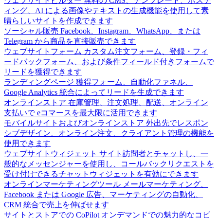
ウェブサイトビルダー
無料の CMS、テンプレート、ホステ
ィング、AI による画像やテキストの生成機能を使用して素
晴らしいサイトを作成できます
ソーシャル販売
Facebook、Instagram、WhatsApp、または
Telegram から商品を直接販売できます
ウェブサイトフォーム
カスタム注文フォーム、登録・フィ
ードバックフォーム、および条件フィールド付きフォームで
リードを獲得できます
ランディングページ
獲得フォーム、自動化ファネル、
Google Analytics 統合によってリードを生成できます
オンラインストア
在庫管理、注文処理、配送、オンライン
支払いで eコマースを最大限に活用できます
モバイルサイトおよびオンラインストア
外出先でレスポン
シブデザイン、オンライン注文、クライアント管理の機能を
使用できます
ウェブサイトウィジェット
サイト訪問者とチャットし、一
般的なメッセンジャーを使用し、コールバックリクエストを
受け付けできるチャットウィジェットを有効にできます
オンラインマーケティングツール
メールマーケティング、
Facebook または Google 広告、マーケティングの自動化、
CRM 統合で売上を伸ばせます
サイトとストアでの CoPilot
オンデマンドでの魅力的なコピ