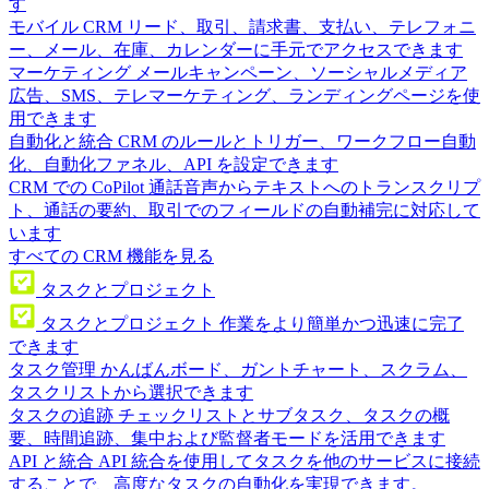
す
モバイル CRM
リード、取引、請求書、支払い、テレフォニ
ー、メール、在庫、カレンダーに手元でアクセスできます
マーケティング
メールキャンペーン、ソーシャルメディア
広告、SMS、テレマーケティング、ランディングページを使
用できます
自動化と統合
CRM のルールとトリガー、ワークフロー自動
化、自動化ファネル、API を設定できます
CRM での CoPilot
通話音声からテキストへのトランスクリプ
ト、通話の要約、取引でのフィールドの自動補完に対応して
います
すべての CRM 機能を見る
タスクとプロジェクト
タスクとプロジェクト
作業をより簡単かつ迅速に完了
できます
タスク管理
かんばんボード、ガントチャート、スクラム、
タスクリストから選択できます
タスクの追跡
チェックリストとサブタスク、タスクの概
要、時間追跡、集中および監督者モードを活用できます
API と統合
API 統合を使用してタスクを他のサービスに接続
することで、高度なタスクの自動化を実現できます。