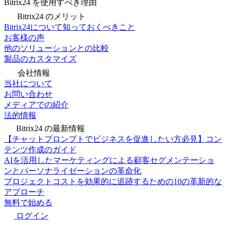
Bitrix24 を使用すべき理由
Bitrix24 のメリット
Bitrix24について知っておくべきこと
お客様の声
他のソリューションとの比較
製品のカスタマイズ
会社情報
当社について
お問い合わせ
メディアでの紹介
法的情報
Bitrix24 の最新情報
【チャットプロンプトでビジネスを促進したい方必見】コン
テンツ作成のガイド
AIを活用したマーケティングによる顧客セグメンテーショ
ンとパーソナライゼーションの革命化
プロジェクトコストを効果的に追跡するための10の革新的な
アプローチ
無料で始める
ログイン