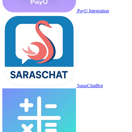
PayU Integration
SarasChatBot