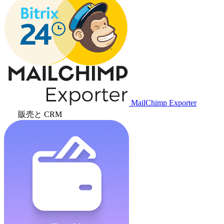
MailChimp Exporter
販売と CRM