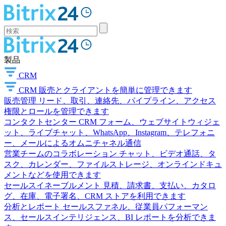
製品
CRM
CRM
販売とクライアントを簡単に管理できます
販売管理
リード、取引、連絡先、パイプライン、アクセス
権限とロールを管理できます
コンタクトセンター
CRM フォーム、ウェブサイトウィジェ
ット、ライブチャット、WhatsApp、Instagram、テレフォニ
ー、メールによるオムニチャネル通信
営業チームのコラボレーション
チャット、ビデオ通話、タ
スク、カレンダー、ファイルストレージ、オンラインドキュ
メントなどを使用できます
セールスイネーブルメント
見積、請求書、支払い、カタロ
グ、在庫、電子署名、CRM ストアを利用できます
分析とレポート
セールスファネル、従業員パフォーマン
ス、セールスインテリジェンス、BI レポートを分析できま