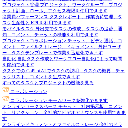
プロジェクト管理
プロジェクト、ワークグループ、プロジ
ェクト計画、ロール、アクセス権限を使用できます
従業員パフォーマンス
タスクレポート、作業負荷管理、タ
スク生産性と KPI を利用できます
モバイルタスク
外出先でタスクの作成、タスクの追跡、通
知、コメント、チャットの機能を利用できます
プロジェクトコラボレーション
チャット、ビデオ通話、コ
メント、ファイルストレージ、ドキュメント、外部ユーザ
ー、タスクテンプレートで作業を迅速化できます
自動化
自動タスク作成とワークフロー自動化によって時間
を節約できます
タスクでの CoPilot
AI でタスクの説明、タスクの概要、チェ
ックリスト、コメントを生成できます
すべてのタスクとプロジェクトの機能を見る
コラボレーション
コラボレーション
チームワークを強化できます
オンラインワークスペース
チャット、社内掲示板、コメン
ト、リアクション、全社的なビデオアナウンスを使用できま
す
オンラインドキュメントとファイルストレージ
会社のドラ