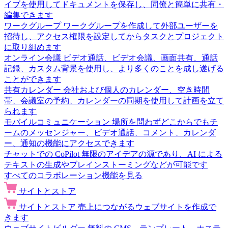
イブを使用してドキュメントを保存し、同僚と簡単に共有・
編集できます
ワークグループ
ワークグループを作成して外部ユーザーを
招待し、アクセス権限を設定してからタスクとプロジェクト
に取り組めます
オンライン会議
ビデオ通話、ビデオ会議、画面共有、通話
記録、カスタム背景を使用し、より多くのことを成し遂げる
ことができます
共有カレンダー
会社および個人のカレンダー、空き時間
帯、会議室の予約、カレンダーの同期を使用して計画を立て
られます
モバイルコミュニケーション
場所を問わずどこからでもチ
ームのメッセンジャー、ビデオ通話、コメント、カレンダ
ー、通知の機能にアクセスできます
チャットでの CoPilot
無限のアイデアの源であり、AI による
テキストの生成やブレインストーミングなどが可能です
すべてのコラボレーション機能を見る
サイトとストア
サイトとストア
売上につながるウェブサイトを作成で
きます