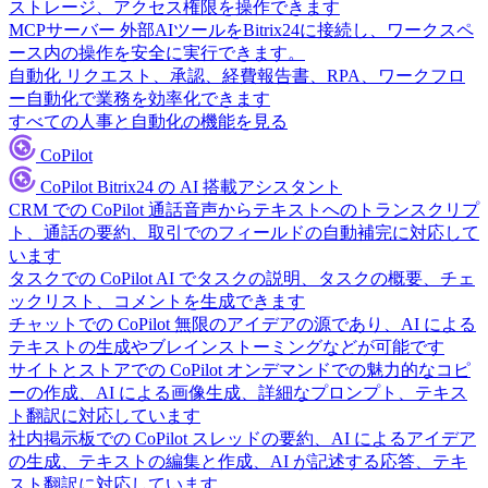
ストレージ、アクセス権限を操作できます
MCPサーバー
外部AIツールをBitrix24に接続し、ワークスペ
ース内の操作を安全に実行できます。
自動化
リクエスト、承認、経費報告書、RPA、ワークフロ
ー自動化で業務を効率化できます
すべての人事と自動化の機能を見る
CoPilot
CoPilot
Bitrix24 の AI 搭載アシスタント
CRM での CoPilot
通話音声からテキストへのトランスクリプ
ト、通話の要約、取引でのフィールドの自動補完に対応して
います
タスクでの CoPilot
AI でタスクの説明、タスクの概要、チェ
ックリスト、コメントを生成できます
チャットでの CoPilot
無限のアイデアの源であり、AI による
テキストの生成やブレインストーミングなどが可能です
サイトとストアでの CoPilot
オンデマンドでの魅力的なコピ
ーの作成、AI による画像生成、詳細なプロンプト、テキス
ト翻訳に対応しています
社内掲示板での CoPilot
スレッドの要約、AI によるアイデア
の生成、テキストの編集と作成、AI が記述する応答、テキ
スト翻訳に対応しています