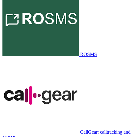
ROSMS
CallGear: calltracking and