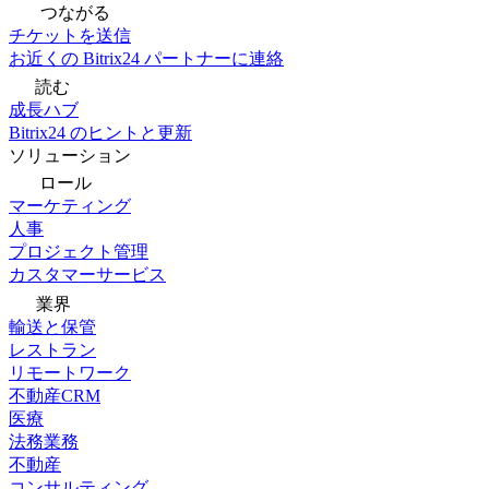
つながる
チケットを送信
お近くの Bitrix24 パートナーに連絡
読む
成長ハブ
Bitrix24 のヒントと更新
ソリューション
ロール
マーケティング
人事
プロジェクト管理
カスタマーサービス
業界
輸送と保管
レストラン
リモートワーク
不動産CRM
医療
法務業務
不動産
コンサルティング