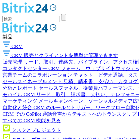
製品
CRM
CRM
販売とクライアントを簡単に管理できます
販売管理
リード、取引、連絡先、パイプライン、アクセス権
コンタクトセンター
CRM フォーム、ウェブサイトウィジェット
営業チームのコラボレーション
チャット、ビデオ通話、タス
セールスイネーブルメント
見積、請求書、支払い、カタログ
分析とレポート
セールスファネル、従業員パフォーマンス、セ
モバイル CRM
リード、取引、請求書、支払い、テレフォニ
マーケティング
メールキャンペーン、ソーシャルメディア広
自動化と統合
CRM のルールとトリガー、ワークフロー自動化
CRM での CoPilot
通話音声からテキストへのトランスクリプ
すべての CRM 機能を見る
タスクとプロジェクト