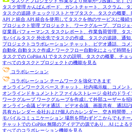
タスクとプロジェクト
作業をより簡単かつ迅速に完了で
タスク管理
かんばんボード、ガントチャート、スクラム、タ
タスクの追跡
チェックリストとサブタスク、タスクの概要、
API と統合
API 統合を使用してタスクを他のサービスに接
プロジェクト管理
プロジェクト、ワークグループ、プロジェ
従業員パフォーマンス
タスクレポート、作業負荷管理、タスク
モバイルタスク
外出先でタスクの作成、タスクの追跡、通知
プロジェクトコラボレーション
チャット、ビデオ通話、コメ
自動化
自動タスク作成とワークフロー自動化によって時間を
タスクでの CoPilot
AI でタスクの説明、タスクの概要、チ
すべてのタスクとプロジェクトの機能を見る
コラボレーション
コラボレーション
チームワークを強化できます
オンラインワークスペース
チャット、社内掲示板、コメント
オンラインドキュメントとファイルストレージ
会社のドライ
ワークグループ
ワークグループを作成して外部ユーザーを招
オンライン会議
ビデオ通話、ビデオ会議、画面共有、通話記
共有カレンダー
会社および個人のカレンダー、空き時間帯、
モバイルコミュニケーション
場所を問わずどこからでもチー
チャットでの CoPilot
無限のアイデアの源であり、AI によ
すべてのコラボレーション機能を見る