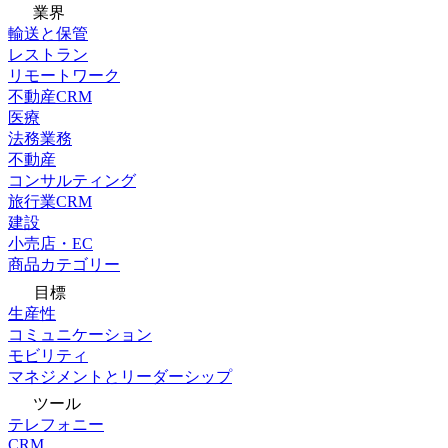
業界
輸送と保管
レストラン
リモートワーク
不動産CRM
医療
法務業務
不動産
コンサルティング
旅行業CRM
建設
小売店・EC
商品カテゴリー
目標
生産性
コミュニケーション
モビリティ
マネジメントとリーダーシップ
ツール
テレフォニー
CRM