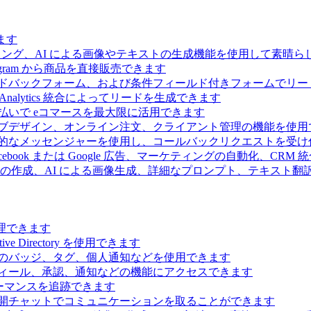
ます
ィング、AI による画像やテキストの生成機能を使用して素晴
 Telegram から商品を直接販売できます
ドバックフォーム、および条件フィールド付きフォームでリー
Analytics 統合によってリードを生成できます
払いで eコマースを最大限に活用できます
ブデザイン、オンライン注文、クライアント管理の機能を使用
的なメッセンジャーを使用し、コールバックリクエストを受け
ebook または Google 広告、マーケティングの自動化、CRM
の作成、AI による画像生成、詳細なプロンプト、テキスト翻
理できます
Directory を使用できます
のバッジ、タグ、個人通知などを使用できます
ィール、承認、通知などの機能にアクセスできます
ーマンスを追跡できます
開チャットでコミュニケーションを取ることができます