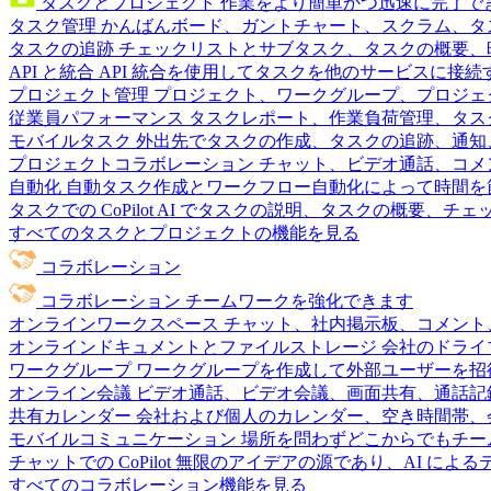
タスクとプロジェクト
作業をより簡単かつ迅速に完了で
タスク管理
かんばんボード、ガントチャート、スクラム、タ
タスクの追跡
チェックリストとサブタスク、タスクの概要、
API と統合
API 統合を使用してタスクを他のサービスに接
プロジェクト管理
プロジェクト、ワークグループ、プロジェ
従業員パフォーマンス
タスクレポート、作業負荷管理、タスク
モバイルタスク
外出先でタスクの作成、タスクの追跡、通知
プロジェクトコラボレーション
チャット、ビデオ通話、コメ
自動化
自動タスク作成とワークフロー自動化によって時間を
タスクでの CoPilot
AI でタスクの説明、タスクの概要、チ
すべてのタスクとプロジェクトの機能を見る
コラボレーション
コラボレーション
チームワークを強化できます
オンラインワークスペース
チャット、社内掲示板、コメント
オンラインドキュメントとファイルストレージ
会社のドライ
ワークグループ
ワークグループを作成して外部ユーザーを招
オンライン会議
ビデオ通話、ビデオ会議、画面共有、通話記
共有カレンダー
会社および個人のカレンダー、空き時間帯、
モバイルコミュニケーション
場所を問わずどこからでもチー
チャットでの CoPilot
無限のアイデアの源であり、AI によ
すべてのコラボレーション機能を見る