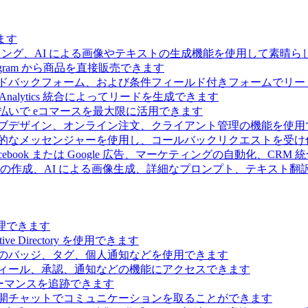
ます
ィング、AI による画像やテキストの生成機能を使用して素晴
 Telegram から商品を直接販売できます
ドバックフォーム、および条件フィールド付きフォームでリー
Analytics 統合によってリードを生成できます
払いで eコマースを最大限に活用できます
ブデザイン、オンライン注文、クライアント管理の機能を使用
的なメッセンジャーを使用し、コールバックリクエストを受け
ebook または Google 広告、マーケティングの自動化、CRM
の作成、AI による画像生成、詳細なプロンプト、テキスト翻
理できます
Directory を使用できます
のバッジ、タグ、個人通知などを使用できます
ィール、承認、通知などの機能にアクセスできます
ーマンスを追跡できます
開チャットでコミュニケーションを取ることができます