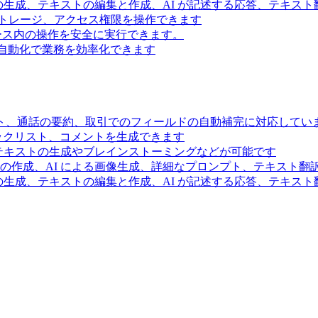
の生成、テキストの編集と作成、AI が記述する応答、テキス
トレージ、アクセス権限を操作できます
スペース内の操作を安全に実行できます。
ー自動化で業務を効率化できます
ト、通話の要約、取引でのフィールドの自動補完に対応してい
ェックリスト、コメントを生成できます
るテキストの生成やブレインストーミングなどが可能です
の作成、AI による画像生成、詳細なプロンプト、テキスト翻
の生成、テキストの編集と作成、AI が記述する応答、テキス