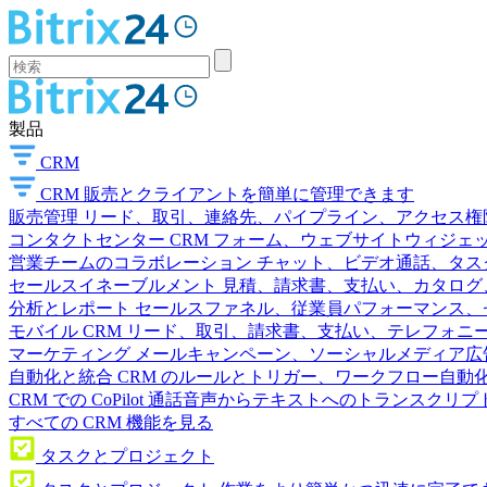
製品
CRM
CRM
販売とクライアントを簡単に管理できます
販売管理
リード、取引、連絡先、パイプライン、アクセス権
コンタクトセンター
CRM フォーム、ウェブサイトウィジェット
営業チームのコラボレーション
チャット、ビデオ通話、タス
セールスイネーブルメント
見積、請求書、支払い、カタログ
分析とレポート
セールスファネル、従業員パフォーマンス、セ
モバイル CRM
リード、取引、請求書、支払い、テレフォニ
マーケティング
メールキャンペーン、ソーシャルメディア広
自動化と統合
CRM のルールとトリガー、ワークフロー自動化
CRM での CoPilot
通話音声からテキストへのトランスクリプ
すべての CRM 機能を見る
タスクとプロジェクト