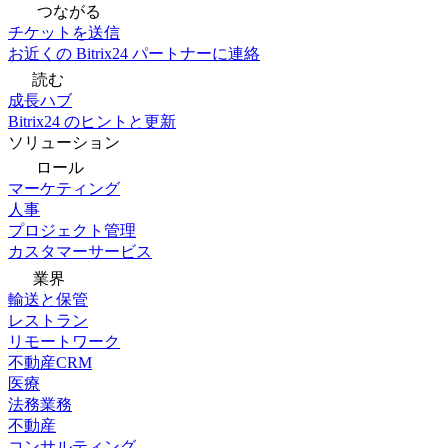
つながる
チケットを送信
お近くの Bitrix24 パートナーに連絡
読む
成長ハブ
Bitrix24 のヒントと更新
ソリューション
ロール
マーケティング
人事
プロジェクト管理
カスタマーサービス
業界
輸送と保管
レストラン
リモートワーク
不動産CRM
医療
法務業務
不動産
コンサルティング