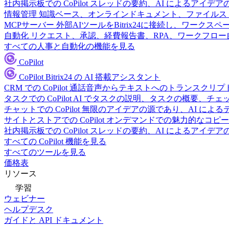
社内掲示板での CoPilot
スレッドの要約、AI によるアイデア
情報管理
知識ベース、オンラインドキュメント、ファイルス
MCPサーバー
外部AIツールをBitrix24に接続し、ワーク
自動化
リクエスト、承認、経費報告書、RPA、ワークフロ
すべての人事と自動化の機能を見る
CoPilot
CoPilot
Bitrix24 の AI 搭載アシスタント
CRM での CoPilot
通話音声からテキストへのトランスクリプ
タスクでの CoPilot
AI でタスクの説明、タスクの概要、チ
チャットでの CoPilot
無限のアイデアの源であり、AI によ
サイトとストアでの CoPilot
オンデマンドでの魅力的なコピー
社内掲示板での CoPilot
スレッドの要約、AI によるアイデア
すべての CoPilot 機能を見る
すべてのツールを見る
価格表
リソース
学習
ウェビナー
ヘルプデスク
ガイドと API ドキュメント