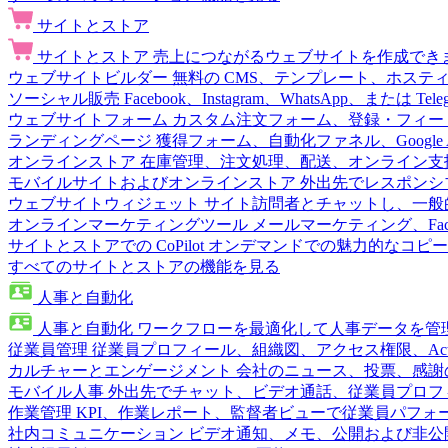
サイトとストア
サイトとストア
売上につながるウェブサイトを作成でき
ウェブサイトビルダー
無料の CMS、テンプレート、ホステ
ソーシャル販売
Facebook、Instagram、WhatsApp、または
ウェブサイトフォーム
カスタム注文フォーム、登録・フィー
ランディングページ
獲得フォーム、自動化ファネル、Google 
オンラインストア
在庫管理、注文処理、配送、オンライン支
モバイルサイトおよびオンラインストア
外出先でレスポンシ
ウェブサイトウィジェット
サイト訪問者とチャットし、一般
オンラインマーケティングツール
メールマーケティング、Fac
サイトとストアでの CoPilot
オンデマンドでの魅力的なコピー
すべてのサイトとストアの機能を見る
人事と自動化
人事と自動化
ワークフローを最適化して人事データを管
従業員管理
従業員プロフィール、組織図、アクセス権限、Active 
カルチャーとエンゲージメント
会社のニュース、投票、感謝
モバイル人事
外出先でチャット、ビデオ通話、従業員プロフ
作業管理
KPI、作業レポート、監督者ビューで従業員パフォ
社内コミュニケーション
ビデオ通知、メモ、公開および非公