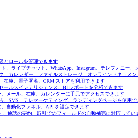
限とロールを管理できます
、ライブチャット、WhatsApp、Instagram、テレフォニ
ク、カレンダー、ファイルストレージ、オンラインドキュメン
、在庫、電子署名、CRM ストアを利用できます
ールスインテリジェンス、BI レポートを分析できます
ー、メール、在庫、カレンダーに手元でアクセスできます
告、SMS、テレマーケティング、ランディングページを使用で
、自動化ファネル、API を設定できます
ト、通話の要約、取引でのフィールドの自動補完に対応してい