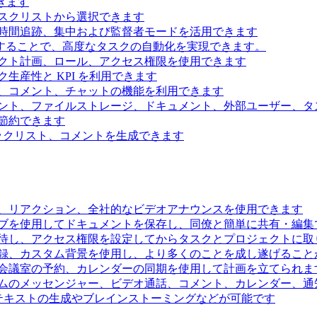
きます
スクリストから選択できます
時間追跡、集中および監督者モードを活用できます
続することで、高度なタスクの自動化を実現できます。
クト計画、ロール、アクセス権限を使用できます
生産性と KPI を利用できます
、コメント、チャットの機能を利用できます
ント、ファイルストレージ、ドキュメント、外部ユーザー、タ
節約できます
ェックリスト、コメントを生成できます
、リアクション、全社的なビデオアナウンスを使用できます
ブを使用してドキュメントを保存し、同僚と簡単に共有・編集
待し、アクセス権限を設定してからタスクとプロジェクトに取
録、カスタム背景を使用し、より多くのことを成し遂げること
会議室の予約、カレンダーの同期を使用して計画を立てられま
ムのメッセンジャー、ビデオ通話、コメント、カレンダー、通
るテキストの生成やブレインストーミングなどが可能です