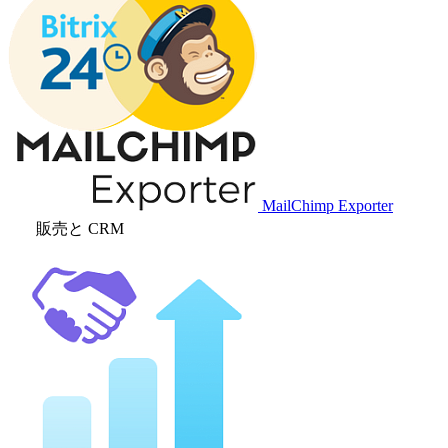
MailChimp Exporter
販売と CRM