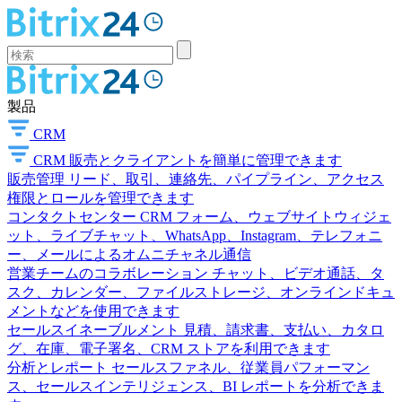
製品
CRM
CRM
販売とクライアントを簡単に管理できます
販売管理
リード、取引、連絡先、パイプライン、アクセス
権限とロールを管理できます
コンタクトセンター
CRM フォーム、ウェブサイトウィジェ
ット、ライブチャット、WhatsApp、Instagram、テレフォニ
ー、メールによるオムニチャネル通信
営業チームのコラボレーション
チャット、ビデオ通話、タ
スク、カレンダー、ファイルストレージ、オンラインドキュ
メントなどを使用できます
セールスイネーブルメント
見積、請求書、支払い、カタロ
グ、在庫、電子署名、CRM ストアを利用できます
分析とレポート
セールスファネル、従業員パフォーマン
ス、セールスインテリジェンス、BI レポートを分析できま