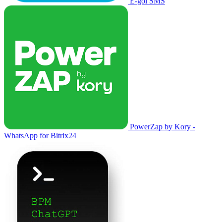
E-goi SMS
PowerZap by Kory -
WhatsApp for Bitrix24