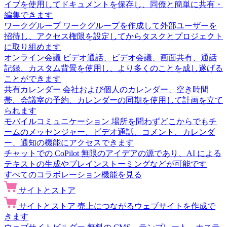
イブを使用してドキュメントを保存し、同僚と簡単に共有・
編集できます
ワークグループ
ワークグループを作成して外部ユーザーを
招待し、アクセス権限を設定してからタスクとプロジェクト
に取り組めます
オンライン会議
ビデオ通話、ビデオ会議、画面共有、通話
記録、カスタム背景を使用し、より多くのことを成し遂げる
ことができます
共有カレンダー
会社および個人のカレンダー、空き時間
帯、会議室の予約、カレンダーの同期を使用して計画を立て
られます
モバイルコミュニケーション
場所を問わずどこからでもチ
ームのメッセンジャー、ビデオ通話、コメント、カレンダ
ー、通知の機能にアクセスできます
チャットでの CoPilot
無限のアイデアの源であり、AI による
テキストの生成やブレインストーミングなどが可能です
すべてのコラボレーション機能を見る
サイトとストア
サイトとストア
売上につながるウェブサイトを作成で
きます