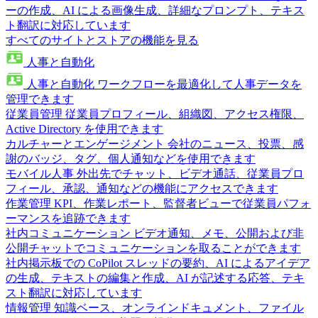
ーの作成、AI による画像生成、詳細なプロンプト、テキス
ト翻訳に対応しています
すべてのサイトとストアの機能を見る
人事と自動化
人事と自動化
ワークフローを最適化して人事データを
管理できます
従業員管理
従業員プロフィール、組織図、アクセス権限、
Active Directory を使用できます
カルチャーとエンゲージメント
会社のニュース、投票、感
謝のバッジ、タグ、個人通知などを使用できます
モバイル人事
外出先でチャット、ビデオ通話、従業員プロ
フィール、承認、通知などの機能にアクセスできます
作業管理
KPI、作業レポート、監督者ビューで従業員パフォ
ーマンスを追跡できます
社内コミュニケーション
ビデオ通知、メモ、公開および非
公開チャットでコミュニケーションを取ることができます
社内掲示板での CoPilot
スレッドの要約、AI によるアイデア
の生成、テキストの編集と作成、AI が記述する応答、テキ
スト翻訳に対応しています
情報管理
知識ベース、オンラインドキュメント、ファイル