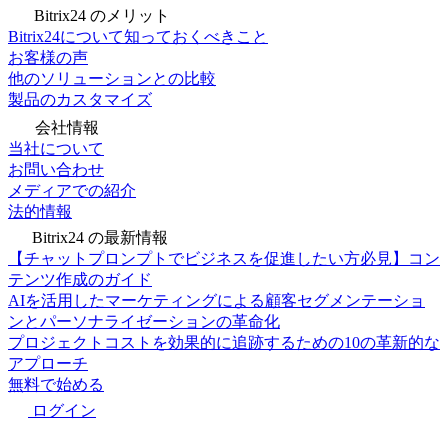
Bitrix24 のメリット
Bitrix24について知っておくべきこと
お客様の声
他のソリューションとの比較
製品のカスタマイズ
会社情報
当社について
お問い合わせ
メディアでの紹介
法的情報
Bitrix24 の最新情報
【チャットプロンプトでビジネスを促進したい方必見】コン
テンツ作成のガイド
AIを活用したマーケティングによる顧客セグメンテーショ
ンとパーソナライゼーションの革命化
プロジェクトコストを効果的に追跡するための10の革新的な
アプローチ
無料で始める
ログイン