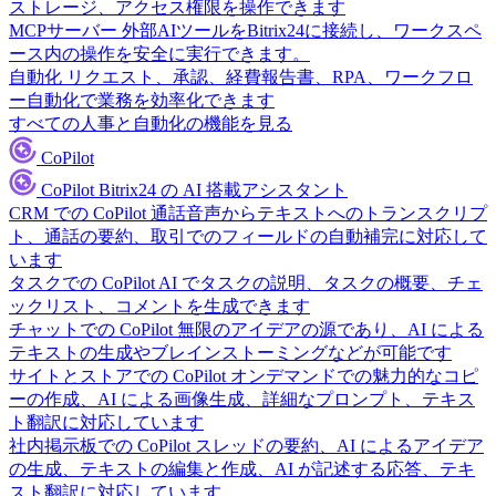
ストレージ、アクセス権限を操作できます
MCPサーバー
外部AIツールをBitrix24に接続し、ワークスペ
ース内の操作を安全に実行できます。
自動化
リクエスト、承認、経費報告書、RPA、ワークフロ
ー自動化で業務を効率化できます
すべての人事と自動化の機能を見る
CoPilot
CoPilot
Bitrix24 の AI 搭載アシスタント
CRM での CoPilot
通話音声からテキストへのトランスクリプ
ト、通話の要約、取引でのフィールドの自動補完に対応して
います
タスクでの CoPilot
AI でタスクの説明、タスクの概要、チェ
ックリスト、コメントを生成できます
チャットでの CoPilot
無限のアイデアの源であり、AI による
テキストの生成やブレインストーミングなどが可能です
サイトとストアでの CoPilot
オンデマンドでの魅力的なコピ
ーの作成、AI による画像生成、詳細なプロンプト、テキス
ト翻訳に対応しています
社内掲示板での CoPilot
スレッドの要約、AI によるアイデア
の生成、テキストの編集と作成、AI が記述する応答、テキ
スト翻訳に対応しています