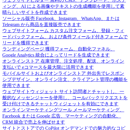
ウェブサイトビルダー
無料の CMS、テンプレート、ホステ
ィング、AI による画像やテキストの生成機能を使用して素
晴らしいサイトを作成できます
ソーシャル販売
Facebook、Instagram、WhatsApp、または
Telegram から商品を直接販売できます
ウェブサイトフォーム
カスタム注文フォーム、登録・フィ
ードバックフォーム、および条件フィールド付きフォームで
リードを獲得できます
ランディングページ
獲得フォーム、自動化ファネル、
Google Analytics 統合によってリードを生成できます
オンラインストア
在庫管理、注文処理、配送、オンライン
支払いで eコマースを最大限に活用できます
モバイルサイトおよびオンラインストア
外出先でレスポン
シブデザイン、オンライン注文、クライアント管理の機能を
使用できます
ウェブサイトウィジェット
サイト訪問者とチャットし、一
般的なメッセンジャーを使用し、コールバックリクエストを
受け付けできるチャットウィジェットを有効にできます
オンラインマーケティングツール
メールマーケティング、
Facebook または Google 広告、マーケティングの自動化、
CRM 統合で売上を伸ばせます
サイトとストアでの CoPilot
オンデマンドでの魅力的なコピ