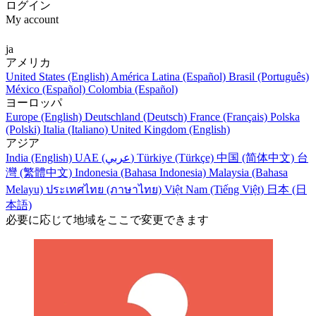
ログイン
My account
ja
アメリカ
United States (English)
América Latina (Español)
Brasil (Português)
México (Español)
Colombia (Español)
ヨーロッパ
Europe (English)
Deutschland (Deutsch)
France (Français)
Polska
(Polski)
Italia (Italiano)
United Kingdom (English)
アジア
India (English)
UAE (عربي)
Türkiye (Türkçe)
中国 (简体中文)
台
灣 (繁體中文)
Indonesia (Bahasa Indonesia)
Malaysia (Bahasa
Melayu)
ประเทศไทย (ภาษาไทย)
Việt Nam (Tiếng Việt)
日本 (日
本語)
必要に応じて地域をここで変更できます