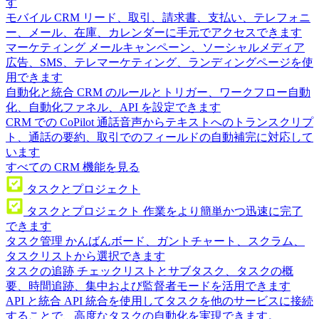
す
モバイル CRM
リード、取引、請求書、支払い、テレフォニ
ー、メール、在庫、カレンダーに手元でアクセスできます
マーケティング
メールキャンペーン、ソーシャルメディア
広告、SMS、テレマーケティング、ランディングページを使
用できます
自動化と統合
CRM のルールとトリガー、ワークフロー自動
化、自動化ファネル、API を設定できます
CRM での CoPilot
通話音声からテキストへのトランスクリプ
ト、通話の要約、取引でのフィールドの自動補完に対応して
います
すべての CRM 機能を見る
タスクとプロジェクト
タスクとプロジェクト
作業をより簡単かつ迅速に完了
できます
タスク管理
かんばんボード、ガントチャート、スクラム、
タスクリストから選択できます
タスクの追跡
チェックリストとサブタスク、タスクの概
要、時間追跡、集中および監督者モードを活用できます
API と統合
API 統合を使用してタスクを他のサービスに接続
することで、高度なタスクの自動化を実現できます。