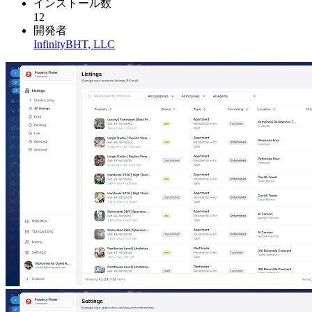
インストール数
12
開発者
InfinityBHT, LLC