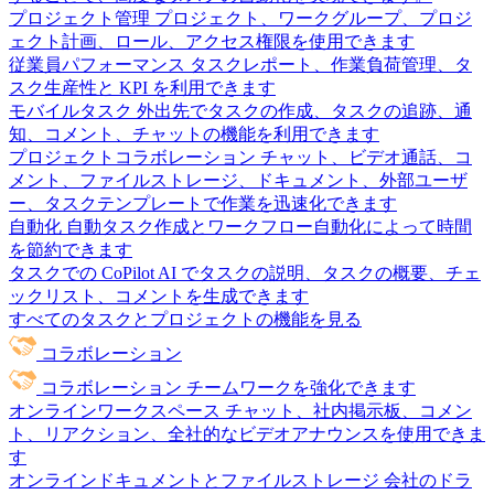
プロジェクト管理
プロジェクト、ワークグループ、プロジ
ェクト計画、ロール、アクセス権限を使用できます
従業員パフォーマンス
タスクレポート、作業負荷管理、タ
スク生産性と KPI を利用できます
モバイルタスク
外出先でタスクの作成、タスクの追跡、通
知、コメント、チャットの機能を利用できます
プロジェクトコラボレーション
チャット、ビデオ通話、コ
メント、ファイルストレージ、ドキュメント、外部ユーザ
ー、タスクテンプレートで作業を迅速化できます
自動化
自動タスク作成とワークフロー自動化によって時間
を節約できます
タスクでの CoPilot
AI でタスクの説明、タスクの概要、チェ
ックリスト、コメントを生成できます
すべてのタスクとプロジェクトの機能を見る
コラボレーション
コラボレーション
チームワークを強化できます
オンラインワークスペース
チャット、社内掲示板、コメン
ト、リアクション、全社的なビデオアナウンスを使用できま
す
オンラインドキュメントとファイルストレージ
会社のドラ