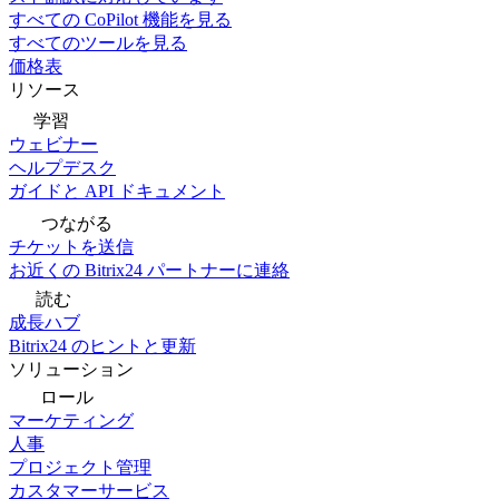
すべての CoPilot 機能を見る
すべてのツールを見る
価格表
リソース
学習
ウェビナー
ヘルプデスク
ガイドと API ドキュメント
つながる
チケットを送信
お近くの Bitrix24 パートナーに連絡
読む
成長ハブ
Bitrix24 のヒントと更新
ソリューション
ロール
マーケティング
人事
プロジェクト管理
カスタマーサービス