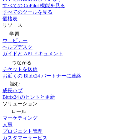
すべての CoPilot 機能を見る
すべてのツールを見る
価格表
リソース
学習
ウェビナー
ヘルプデスク
ガイドと API ドキュメント
つながる
チケットを送信
お近くの Bitrix24 パートナーに連絡
読む
成長ハブ
Bitrix24 のヒントと更新
ソリューション
ロール
マーケティング
人事
プロジェクト管理
カスタマーサービス