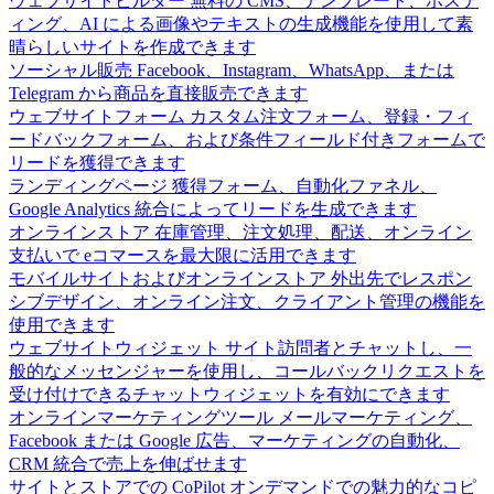
ウェブサイトビルダー
無料の CMS、テンプレート、ホステ
ィング、AI による画像やテキストの生成機能を使用して素
晴らしいサイトを作成できます
ソーシャル販売
Facebook、Instagram、WhatsApp、または
Telegram から商品を直接販売できます
ウェブサイトフォーム
カスタム注文フォーム、登録・フィ
ードバックフォーム、および条件フィールド付きフォームで
リードを獲得できます
ランディングページ
獲得フォーム、自動化ファネル、
Google Analytics 統合によってリードを生成できます
オンラインストア
在庫管理、注文処理、配送、オンライン
支払いで eコマースを最大限に活用できます
モバイルサイトおよびオンラインストア
外出先でレスポン
シブデザイン、オンライン注文、クライアント管理の機能を
使用できます
ウェブサイトウィジェット
サイト訪問者とチャットし、一
般的なメッセンジャーを使用し、コールバックリクエストを
受け付けできるチャットウィジェットを有効にできます
オンラインマーケティングツール
メールマーケティング、
Facebook または Google 広告、マーケティングの自動化、
CRM 統合で売上を伸ばせます
サイトとストアでの CoPilot
オンデマンドでの魅力的なコピ