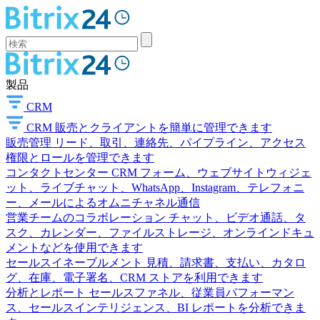
製品
CRM
CRM
販売とクライアントを簡単に管理できます
販売管理
リード、取引、連絡先、パイプライン、アクセス
権限とロールを管理できます
コンタクトセンター
CRM フォーム、ウェブサイトウィジェ
ット、ライブチャット、WhatsApp、Instagram、テレフォニ
ー、メールによるオムニチャネル通信
営業チームのコラボレーション
チャット、ビデオ通話、タ
スク、カレンダー、ファイルストレージ、オンラインドキュ
メントなどを使用できます
セールスイネーブルメント
見積、請求書、支払い、カタロ
グ、在庫、電子署名、CRM ストアを利用できます
分析とレポート
セールスファネル、従業員パフォーマン
ス、セールスインテリジェンス、BI レポートを分析できま