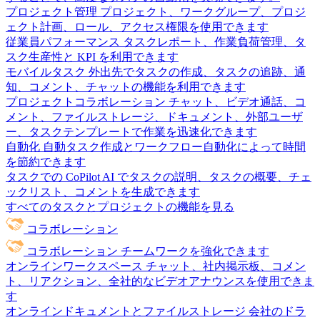
プロジェクト管理
プロジェクト、ワークグループ、プロジ
ェクト計画、ロール、アクセス権限を使用できます
従業員パフォーマンス
タスクレポート、作業負荷管理、タ
スク生産性と KPI を利用できます
モバイルタスク
外出先でタスクの作成、タスクの追跡、通
知、コメント、チャットの機能を利用できます
プロジェクトコラボレーション
チャット、ビデオ通話、コ
メント、ファイルストレージ、ドキュメント、外部ユーザ
ー、タスクテンプレートで作業を迅速化できます
自動化
自動タスク作成とワークフロー自動化によって時間
を節約できます
タスクでの CoPilot
AI でタスクの説明、タスクの概要、チェ
ックリスト、コメントを生成できます
すべてのタスクとプロジェクトの機能を見る
コラボレーション
コラボレーション
チームワークを強化できます
オンラインワークスペース
チャット、社内掲示板、コメン
ト、リアクション、全社的なビデオアナウンスを使用できま
す
オンラインドキュメントとファイルストレージ
会社のドラ