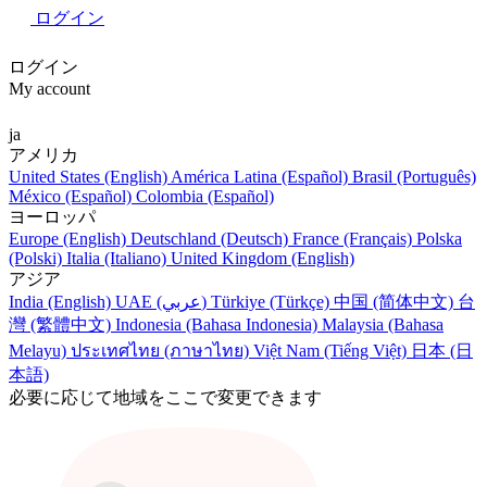
ログイン
ログイン
My account
ja
アメリカ
United States (English)
América Latina (Español)
Brasil (Português)
México (Español)
Colombia (Español)
ヨーロッパ
Europe (English)
Deutschland (Deutsch)
France (Français)
Polska
(Polski)
Italia (Italiano)
United Kingdom (English)
アジア
India (English)
UAE (عربي)
Türkiye (Türkçe)
中国 (简体中文)
台
灣 (繁體中文)
Indonesia (Bahasa Indonesia)
Malaysia (Bahasa
Melayu)
ประเทศไทย (ภาษาไทย)
Việt Nam (Tiếng Việt)
日本 (日
本語)
必要に応じて地域をここで変更できます