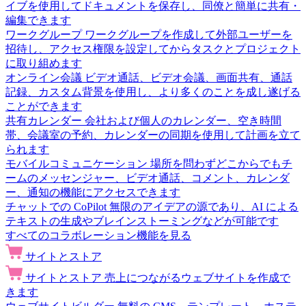
イブを使用してドキュメントを保存し、同僚と簡単に共有・
編集できます
ワークグループ
ワークグループを作成して外部ユーザーを
招待し、アクセス権限を設定してからタスクとプロジェクト
に取り組めます
オンライン会議
ビデオ通話、ビデオ会議、画面共有、通話
記録、カスタム背景を使用し、より多くのことを成し遂げる
ことができます
共有カレンダー
会社および個人のカレンダー、空き時間
帯、会議室の予約、カレンダーの同期を使用して計画を立て
られます
モバイルコミュニケーション
場所を問わずどこからでもチ
ームのメッセンジャー、ビデオ通話、コメント、カレンダ
ー、通知の機能にアクセスできます
チャットでの CoPilot
無限のアイデアの源であり、AI による
テキストの生成やブレインストーミングなどが可能です
すべてのコラボレーション機能を見る
サイトとストア
サイトとストア
売上につながるウェブサイトを作成で
きます