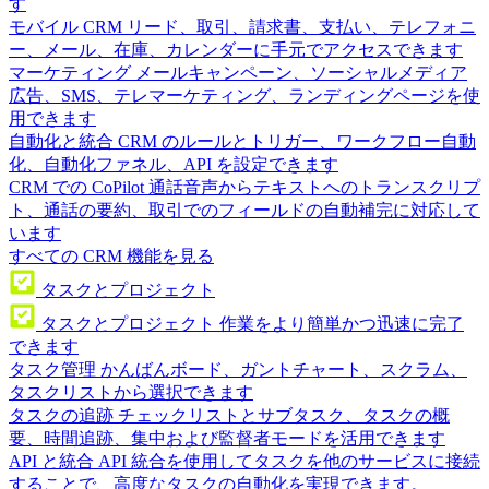
す
モバイル CRM
リード、取引、請求書、支払い、テレフォニ
ー、メール、在庫、カレンダーに手元でアクセスできます
マーケティング
メールキャンペーン、ソーシャルメディア
広告、SMS、テレマーケティング、ランディングページを使
用できます
自動化と統合
CRM のルールとトリガー、ワークフロー自動
化、自動化ファネル、API を設定できます
CRM での CoPilot
通話音声からテキストへのトランスクリプ
ト、通話の要約、取引でのフィールドの自動補完に対応して
います
すべての CRM 機能を見る
タスクとプロジェクト
タスクとプロジェクト
作業をより簡単かつ迅速に完了
できます
タスク管理
かんばんボード、ガントチャート、スクラム、
タスクリストから選択できます
タスクの追跡
チェックリストとサブタスク、タスクの概
要、時間追跡、集中および監督者モードを活用できます
API と統合
API 統合を使用してタスクを他のサービスに接続
することで、高度なタスクの自動化を実現できます。