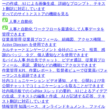
ーの作成、AI による画像生成、詳細なプロンプト、テキス
ト翻訳に対応しています
すべてのサイトとストアの機能を見る
人事と自動化
人事と自動化
ワークフローを最適化して人事データを
管理できます
従業員管理
従業員プロフィール、組織図、アクセス権限、
Active Directory を使用できます
カルチャーとエンゲージメント
会社のニュース、投票、感
謝のバッジ、タグ、個人通知などを使用できます
モバイル人事
外出先でチャット、ビデオ通話、従業員プロ
フィール、承認、通知などの機能にアクセスできます
作業管理
KPI、作業レポート、監督者ビューで従業員パフォ
ーマンスを追跡できます
社内コミュニケーション
ビデオ通知、メモ、公開および非
公開チャットでコミュニケーションを取ることができます
社内掲示板での CoPilot
スレッドの要約、AI によるアイデア
の生成、テキストの編集と作成、AI が記述する応答、テキ
スト翻訳に対応しています
情報管理
知識ベース、オンラインドキュメント、ファイル