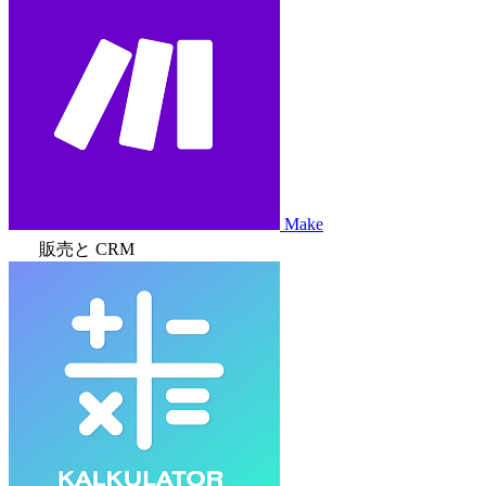
Make
販売と CRM