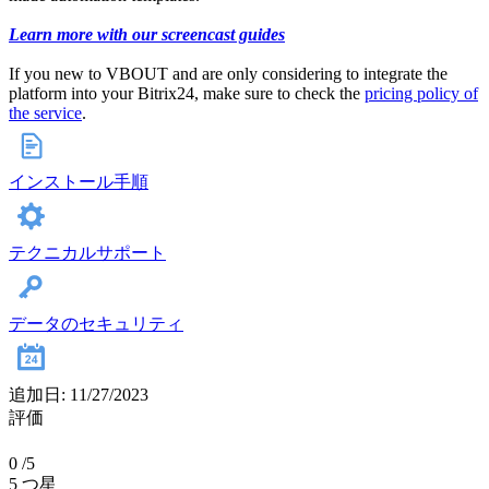
Learn more with our screencast guides
If you new to VBOUT and are only considering to integrate the
platform into your Bitrix24, make sure to check the
pricing policy of
the service
.
インストール手順
テクニカルサポート
データのセキュリティ
追加日: 11/27/2023
評価
0
/5
5 つ星