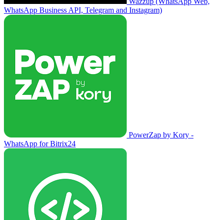
Wazzup (WhatsApp Web,
WhatsApp Business API, Telegram and Instagram)
PowerZap by Kory -
WhatsApp for Bitrix24