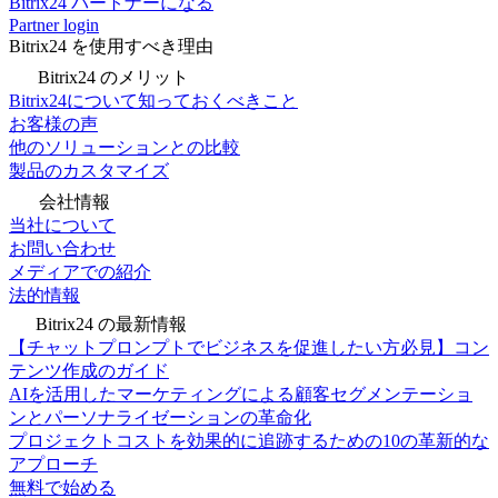
Bitrix24 パートナーになる
Partner login
Bitrix24 を使用すべき理由
Bitrix24 のメリット
Bitrix24について知っておくべきこと
お客様の声
他のソリューションとの比較
製品のカスタマイズ
会社情報
当社について
お問い合わせ
メディアでの紹介
法的情報
Bitrix24 の最新情報
【チャットプロンプトでビジネスを促進したい方必見】コン
テンツ作成のガイド
AIを活用したマーケティングによる顧客セグメンテーショ
ンとパーソナライゼーションの革命化
プロジェクトコストを効果的に追跡するための10の革新的な
アプローチ
無料で始める