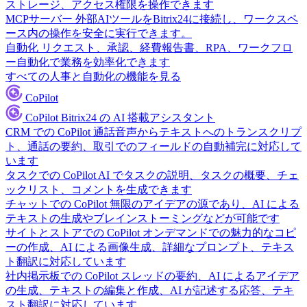
ストレージ、アクセス権限を操作できます
MCPサーバー
外部AIツールをBitrix24に接続し、ワークスペ
ース内の操作を安全に実行できます。
自動化
リクエスト、承認、経費報告書、RPA、ワークフロ
ー自動化で業務を効率化できます
すべての人事と自動化の機能を見る
CoPilot
CoPilot
Bitrix24 の AI 搭載アシスタント
CRM での CoPilot
通話音声からテキストへのトランスクリプ
ト、通話の要約、取引でのフィールドの自動補完に対応して
います
タスクでの CoPilot
AI でタスクの説明、タスクの概要、チェ
ックリスト、コメントを生成できます
チャットでの CoPilot
無限のアイデアの源であり、AI による
テキストの生成やブレインストーミングなどが可能です
サイトとストアでの CoPilot
オンデマンドでの魅力的なコピ
ーの作成、AI による画像生成、詳細なプロンプト、テキス
ト翻訳に対応しています
社内掲示板での CoPilot
スレッドの要約、AI によるアイデア
の生成、テキストの編集と作成、AI が記述する応答、テキ
スト翻訳に対応しています