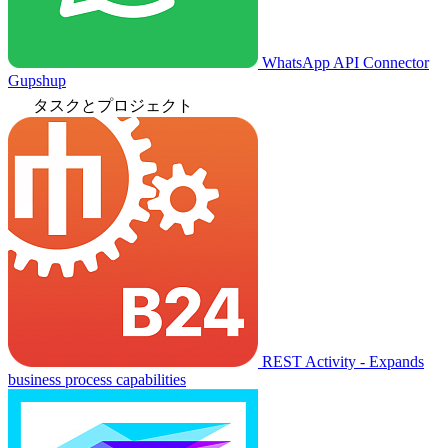
WhatsApp API Connector
Gupshup
タスクとプロジェクト
REST Activity - Expands
business process capabilities