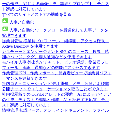
ーの作成、AI による画像生成、詳細なプロンプト、テキス
ト翻訳に対応しています
すべてのサイトとストアの機能を見る
人事と自動化
人事と自動化
ワークフローを最適化して人事データを
管理できます
従業員管理
従業員プロフィール、組織図、アクセス権限、
Active Directory を使用できます
カルチャーとエンゲージメント
会社のニュース、投票、感
謝のバッジ、タグ、個人通知などを使用できます
モバイル人事
外出先でチャット、ビデオ通話、従業員プロ
フィール、承認、通知などの機能にアクセスできます
作業管理
KPI、作業レポート、監督者ビューで従業員パフォ
ーマンスを追跡できます
社内コミュニケーション
ビデオ通知、メモ、公開および非
公開チャットでコミュニケーションを取ることができます
社内掲示板での CoPilot
スレッドの要約、AI によるアイデア
の生成、テキストの編集と作成、AI が記述する応答、テキ
スト翻訳に対応しています
情報管理
知識ベース、オンラインドキュメント、ファイル