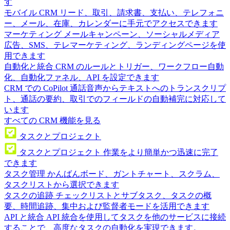
す
モバイル CRM
リード、取引、請求書、支払い、テレフォニ
ー、メール、在庫、カレンダーに手元でアクセスできます
マーケティング
メールキャンペーン、ソーシャルメディア
広告、SMS、テレマーケティング、ランディングページを使
用できます
自動化と統合
CRM のルールとトリガー、ワークフロー自動
化、自動化ファネル、API を設定できます
CRM での CoPilot
通話音声からテキストへのトランスクリプ
ト、通話の要約、取引でのフィールドの自動補完に対応して
います
すべての CRM 機能を見る
タスクとプロジェクト
タスクとプロジェクト
作業をより簡単かつ迅速に完了
できます
タスク管理
かんばんボード、ガントチャート、スクラム、
タスクリストから選択できます
タスクの追跡
チェックリストとサブタスク、タスクの概
要、時間追跡、集中および監督者モードを活用できます
API と統合
API 統合を使用してタスクを他のサービスに接続
することで、高度なタスクの自動化を実現できます。