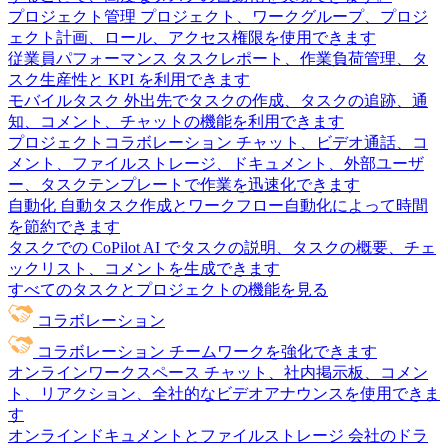
プロジェクト管理
プロジェクト、ワークグループ、プロジ
ェクト計画、ロール、アクセス権限を使用できます
従業員パフォーマンス
タスクレポート、作業負荷管理、タ
スク生産性と KPI を利用できます
モバイルタスク
外出先でタスクの作成、タスクの追跡、通
知、コメント、チャットの機能を利用できます
プロジェクトコラボレーション
チャット、ビデオ通話、コ
メント、ファイルストレージ、ドキュメント、外部ユーザ
ー、タスクテンプレートで作業を迅速化できます
自動化
自動タスク作成とワークフロー自動化によって時間
を節約できます
タスクでの CoPilot
AI でタスクの説明、タスクの概要、チェ
ックリスト、コメントを生成できます
すべてのタスクとプロジェクトの機能を見る
コラボレーション
コラボレーション
チームワークを強化できます
オンラインワークスペース
チャット、社内掲示板、コメン
ト、リアクション、全社的なビデオアナウンスを使用できま
す
オンラインドキュメントとファイルストレージ
会社のドラ