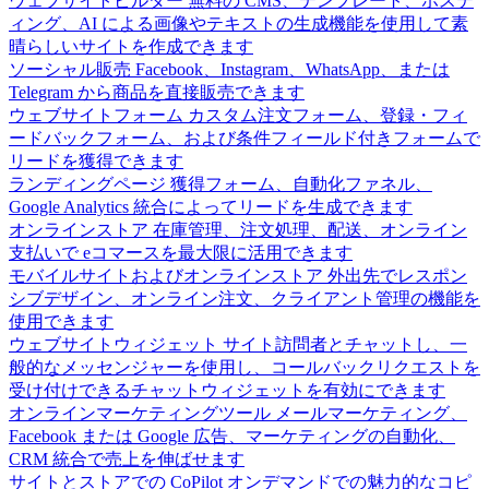
ウェブサイトビルダー
無料の CMS、テンプレート、ホステ
ィング、AI による画像やテキストの生成機能を使用して素
晴らしいサイトを作成できます
ソーシャル販売
Facebook、Instagram、WhatsApp、または
Telegram から商品を直接販売できます
ウェブサイトフォーム
カスタム注文フォーム、登録・フィ
ードバックフォーム、および条件フィールド付きフォームで
リードを獲得できます
ランディングページ
獲得フォーム、自動化ファネル、
Google Analytics 統合によってリードを生成できます
オンラインストア
在庫管理、注文処理、配送、オンライン
支払いで eコマースを最大限に活用できます
モバイルサイトおよびオンラインストア
外出先でレスポン
シブデザイン、オンライン注文、クライアント管理の機能を
使用できます
ウェブサイトウィジェット
サイト訪問者とチャットし、一
般的なメッセンジャーを使用し、コールバックリクエストを
受け付けできるチャットウィジェットを有効にできます
オンラインマーケティングツール
メールマーケティング、
Facebook または Google 広告、マーケティングの自動化、
CRM 統合で売上を伸ばせます
サイトとストアでの CoPilot
オンデマンドでの魅力的なコピ