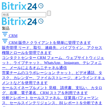
製品
CRM
CRM
販売とクライアントを簡単に管理できます
販売管理
リード、取引、連絡先、パイプライン、アクセス
権限とロールを管理できます
コンタクトセンター
CRM フォーム、ウェブサイトウィジェ
ット、ライブチャット、WhatsApp、Instagram、テレフォニ
ー、メールによるオムニチャネル通信
営業チームのコラボレーション
チャット、ビデオ通話、タ
スク、カレンダー、ファイルストレージ、オンラインドキュ
メントなどを使用できます
セールスイネーブルメント
見積、請求書、支払い、カタロ
グ、在庫、電子署名、CRM ストアを利用できます
分析とレポート
セールスファネル、従業員パフォーマン
ス、セールスインテリジェンス、BI レポートを分析できま