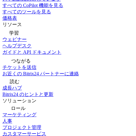
すべての CoPilot 機能を見る
すべてのツールを見る
価格表
リソース
学習
ウェビナー
ヘルプデスク
ガイドと API ドキュメント
つながる
チケットを送信
お近くの Bitrix24 パートナーに連絡
読む
成長ハブ
Bitrix24 のヒントと更新
ソリューション
ロール
マーケティング
人事
プロジェクト管理
カスタマーサービス