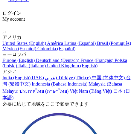
ログイン
My account
ja
アメリカ
United States (English)
América Latina (Español)
Brasil (Português)
México (Español)
Colombia (Español)
ヨーロッパ
Europe (English)
Deutschland (Deutsch)
France (Français)
Polska
(Polski)
Italia (Italiano)
United Kingdom (English)
アジア
India (English)
UAE (عربي)
Türkiye (Türkçe)
中国 (简体中文)
台
灣 (繁體中文)
Indonesia (Bahasa Indonesia)
Malaysia (Bahasa
Melayu)
ประเทศไทย (ภาษาไทย)
Việt Nam (Tiếng Việt)
日本 (日
本語)
必要に応じて地域をここで変更できます