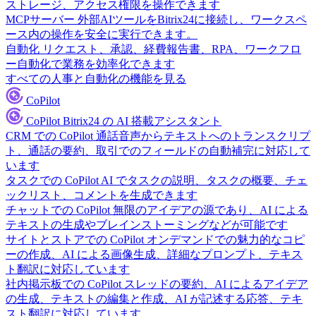
ストレージ、アクセス権限を操作できます
MCPサーバー
外部AIツールをBitrix24に接続し、ワークスペ
ース内の操作を安全に実行できます。
自動化
リクエスト、承認、経費報告書、RPA、ワークフロ
ー自動化で業務を効率化できます
すべての人事と自動化の機能を見る
CoPilot
CoPilot
Bitrix24 の AI 搭載アシスタント
CRM での CoPilot
通話音声からテキストへのトランスクリプ
ト、通話の要約、取引でのフィールドの自動補完に対応して
います
タスクでの CoPilot
AI でタスクの説明、タスクの概要、チェ
ックリスト、コメントを生成できます
チャットでの CoPilot
無限のアイデアの源であり、AI による
テキストの生成やブレインストーミングなどが可能です
サイトとストアでの CoPilot
オンデマンドでの魅力的なコピ
ーの作成、AI による画像生成、詳細なプロンプト、テキス
ト翻訳に対応しています
社内掲示板での CoPilot
スレッドの要約、AI によるアイデア
の生成、テキストの編集と作成、AI が記述する応答、テキ
スト翻訳に対応しています