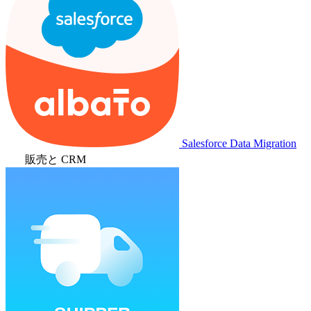
Salesforce Data Migration
販売と CRM