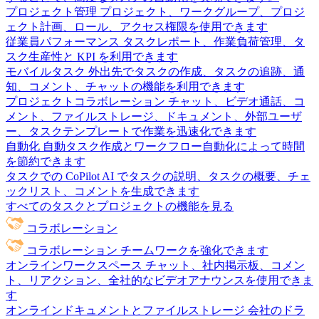
プロジェクト管理
プロジェクト、ワークグループ、プロジ
ェクト計画、ロール、アクセス権限を使用できます
従業員パフォーマンス
タスクレポート、作業負荷管理、タ
スク生産性と KPI を利用できます
モバイルタスク
外出先でタスクの作成、タスクの追跡、通
知、コメント、チャットの機能を利用できます
プロジェクトコラボレーション
チャット、ビデオ通話、コ
メント、ファイルストレージ、ドキュメント、外部ユーザ
ー、タスクテンプレートで作業を迅速化できます
自動化
自動タスク作成とワークフロー自動化によって時間
を節約できます
タスクでの CoPilot
AI でタスクの説明、タスクの概要、チェ
ックリスト、コメントを生成できます
すべてのタスクとプロジェクトの機能を見る
コラボレーション
コラボレーション
チームワークを強化できます
オンラインワークスペース
チャット、社内掲示板、コメン
ト、リアクション、全社的なビデオアナウンスを使用できま
す
オンラインドキュメントとファイルストレージ
会社のドラ