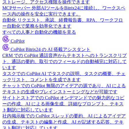
ストレージ、アクセス権限を操作できます
MCPサーバー
外部AIツールをBitrix24に接続し、ワークスペ
ース内の操作を安全に実行できます。
自動化
リクエスト、承認、経費報告書、RPA、ワークフロ
ー自動化で業務を効率化できます
すべての人事と自動化の機能を見る
CoPilot
CoPilot
Bitrix24 の AI 搭載アシスタント
CRM での CoPilot
通話音声からテキストへのトランスクリプ
ト、通話の要約、取引でのフィールドの自動補完に対応して
います
タスクでの CoPilot
AI でタスクの説明、タスクの概要、チェ
ックリスト、コメントを生成できます
チャットでの CoPilot
無限のアイデアの源であり、AI による
テキストの生成やブレインストーミングなどが可能です
サイトとストアでの CoPilot
オンデマンドでの魅力的なコピ
ーの作成、AI による画像生成、詳細なプロンプト、テキス
ト翻訳に対応しています
社内掲示板での CoPilot
スレッドの要約、AI によるアイデア
の生成、テキストの編集と作成、AI が記述する応答、テキ
スト翻訳に対応しています