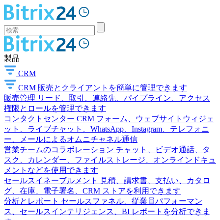
製品
CRM
CRM
販売とクライアントを簡単に管理できます
販売管理
リード、取引、連絡先、パイプライン、アクセス
権限とロールを管理できます
コンタクトセンター
CRM フォーム、ウェブサイトウィジェ
ット、ライブチャット、WhatsApp、Instagram、テレフォニ
ー、メールによるオムニチャネル通信
営業チームのコラボレーション
チャット、ビデオ通話、タ
スク、カレンダー、ファイルストレージ、オンラインドキュ
メントなどを使用できます
セールスイネーブルメント
見積、請求書、支払い、カタロ
グ、在庫、電子署名、CRM ストアを利用できます
分析とレポート
セールスファネル、従業員パフォーマン
ス、セールスインテリジェンス、BI レポートを分析できま