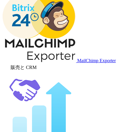
MailChimp Exporter
販売と CRM