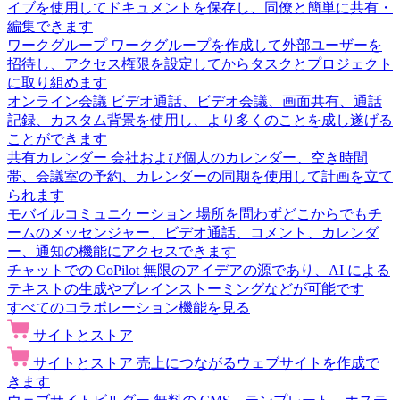
イブを使用してドキュメントを保存し、同僚と簡単に共有・
編集できます
ワークグループ
ワークグループを作成して外部ユーザーを
招待し、アクセス権限を設定してからタスクとプロジェクト
に取り組めます
オンライン会議
ビデオ通話、ビデオ会議、画面共有、通話
記録、カスタム背景を使用し、より多くのことを成し遂げる
ことができます
共有カレンダー
会社および個人のカレンダー、空き時間
帯、会議室の予約、カレンダーの同期を使用して計画を立て
られます
モバイルコミュニケーション
場所を問わずどこからでもチ
ームのメッセンジャー、ビデオ通話、コメント、カレンダ
ー、通知の機能にアクセスできます
チャットでの CoPilot
無限のアイデアの源であり、AI による
テキストの生成やブレインストーミングなどが可能です
すべてのコラボレーション機能を見る
サイトとストア
サイトとストア
売上につながるウェブサイトを作成で
きます