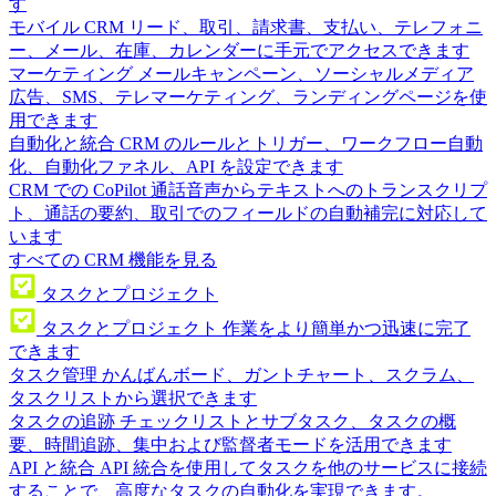
す
モバイル CRM
リード、取引、請求書、支払い、テレフォニ
ー、メール、在庫、カレンダーに手元でアクセスできます
マーケティング
メールキャンペーン、ソーシャルメディア
広告、SMS、テレマーケティング、ランディングページを使
用できます
自動化と統合
CRM のルールとトリガー、ワークフロー自動
化、自動化ファネル、API を設定できます
CRM での CoPilot
通話音声からテキストへのトランスクリプ
ト、通話の要約、取引でのフィールドの自動補完に対応して
います
すべての CRM 機能を見る
タスクとプロジェクト
タスクとプロジェクト
作業をより簡単かつ迅速に完了
できます
タスク管理
かんばんボード、ガントチャート、スクラム、
タスクリストから選択できます
タスクの追跡
チェックリストとサブタスク、タスクの概
要、時間追跡、集中および監督者モードを活用できます
API と統合
API 統合を使用してタスクを他のサービスに接続
することで、高度なタスクの自動化を実現できます。