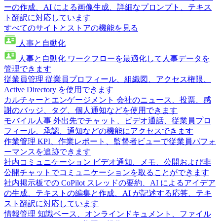
ーの作成、AI による画像生成、詳細なプロンプト、テキス
ト翻訳に対応しています
すべてのサイトとストアの機能を見る
人事と自動化
人事と自動化
ワークフローを最適化して人事データを
管理できます
従業員管理
従業員プロフィール、組織図、アクセス権限、
Active Directory を使用できます
カルチャーとエンゲージメント
会社のニュース、投票、感
謝のバッジ、タグ、個人通知などを使用できます
モバイル人事
外出先でチャット、ビデオ通話、従業員プロ
フィール、承認、通知などの機能にアクセスできます
作業管理
KPI、作業レポート、監督者ビューで従業員パフォ
ーマンスを追跡できます
社内コミュニケーション
ビデオ通知、メモ、公開および非
公開チャットでコミュニケーションを取ることができます
社内掲示板での CoPilot
スレッドの要約、AI によるアイデア
の生成、テキストの編集と作成、AI が記述する応答、テキ
スト翻訳に対応しています
情報管理
知識ベース、オンラインドキュメント、ファイル