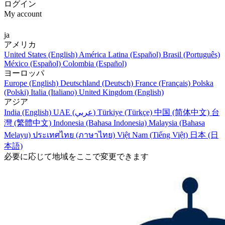
ログイン
My account
ja
アメリカ
United States (English)
América Latina (Español)
Brasil (Português)
México (Español)
Colombia (Español)
ヨーロッパ
Europe (English)
Deutschland (Deutsch)
France (Français)
Polska
(Polski)
Italia (Italiano)
United Kingdom (English)
アジア
India (English)
UAE (عربي)
Türkiye (Türkçe)
中国 (简体中文)
台
灣 (繁體中文)
Indonesia (Bahasa Indonesia)
Malaysia (Bahasa
Melayu)
ประเทศไทย (ภาษาไทย)
Việt Nam (Tiếng Việt)
日本 (日
本語)
必要に応じて地域をここで変更できます