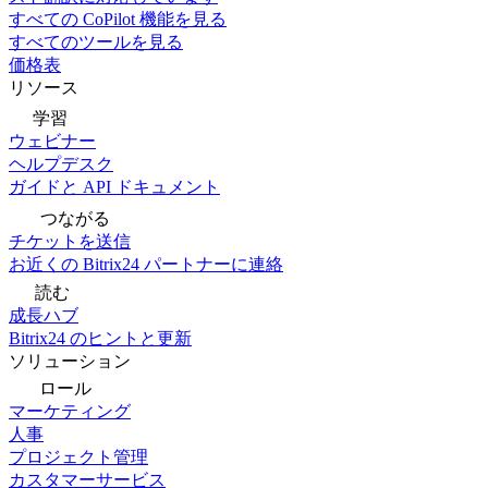
すべての CoPilot 機能を見る
すべてのツールを見る
価格表
リソース
学習
ウェビナー
ヘルプデスク
ガイドと API ドキュメント
つながる
チケットを送信
お近くの Bitrix24 パートナーに連絡
読む
成長ハブ
Bitrix24 のヒントと更新
ソリューション
ロール
マーケティング
人事
プロジェクト管理
カスタマーサービス