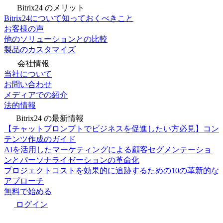
Bitrix24 のメリット
Bitrix24について知っておくべきこと
お客様の声
他のソリューションとの比較
製品のカスタマイズ
会社情報
当社について
お問い合わせ
メディアでの紹介
法的情報
Bitrix24 の最新情報
【チャットプロンプトでビジネスを促進したい方必見】コン
テンツ作成のガイド
AIを活用したマーケティングによる顧客セグメンテーショ
ンとパーソナライゼーションの革命化
プロジェクトコストを効果的に追跡するための10の革新的な
アプローチ
無料で始める
ログイン