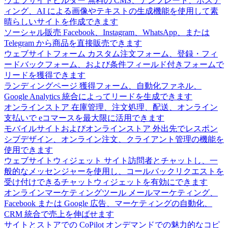
ウェブサイトビルダー
無料の CMS、テンプレート、ホステ
ィング、AI による画像やテキストの生成機能を使用して素
晴らしいサイトを作成できます
ソーシャル販売
Facebook、Instagram、WhatsApp、または
Telegram から商品を直接販売できます
ウェブサイトフォーム
カスタム注文フォーム、登録・フィ
ードバックフォーム、および条件フィールド付きフォームで
リードを獲得できます
ランディングページ
獲得フォーム、自動化ファネル、
Google Analytics 統合によってリードを生成できます
オンラインストア
在庫管理、注文処理、配送、オンライン
支払いで eコマースを最大限に活用できます
モバイルサイトおよびオンラインストア
外出先でレスポン
シブデザイン、オンライン注文、クライアント管理の機能を
使用できます
ウェブサイトウィジェット
サイト訪問者とチャットし、一
般的なメッセンジャーを使用し、コールバックリクエストを
受け付けできるチャットウィジェットを有効にできます
オンラインマーケティングツール
メールマーケティング、
Facebook または Google 広告、マーケティングの自動化、
CRM 統合で売上を伸ばせます
サイトとストアでの CoPilot
オンデマンドでの魅力的なコピ