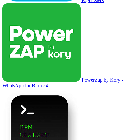
E-goi SMS
PowerZap by Kory -
WhatsApp for Bitrix24