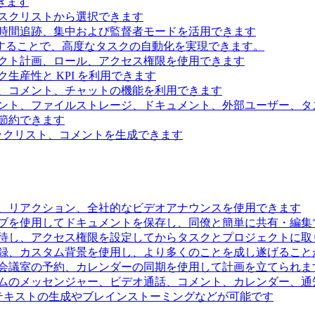
きます
スクリストから選択できます
時間追跡、集中および監督者モードを活用できます
続することで、高度なタスクの自動化を実現できます。
クト計画、ロール、アクセス権限を使用できます
生産性と KPI を利用できます
、コメント、チャットの機能を利用できます
ント、ファイルストレージ、ドキュメント、外部ユーザー、タ
節約できます
ェックリスト、コメントを生成できます
、リアクション、全社的なビデオアナウンスを使用できます
ブを使用してドキュメントを保存し、同僚と簡単に共有・編集
待し、アクセス権限を設定してからタスクとプロジェクトに取
録、カスタム背景を使用し、より多くのことを成し遂げること
会議室の予約、カレンダーの同期を使用して計画を立てられま
ムのメッセンジャー、ビデオ通話、コメント、カレンダー、通
るテキストの生成やブレインストーミングなどが可能です