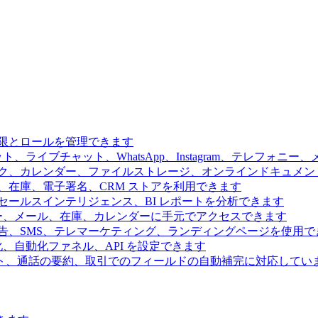
限とロールを管理できます
、ライブチャット、WhatsApp、Instagram、テレフォニ
ク、カレンダー、ファイルストレージ、オンラインドキュメン
、在庫、電子署名、CRM ストアを利用できます
ールスインテリジェンス、BI レポートを分析できます
ー、メール、在庫、カレンダーに手元でアクセスできます
告、SMS、テレマーケティング、ランディングページを使用で
、自動化ファネル、API を設定できます
ト、通話の要約、取引でのフィールドの自動補完に対応してい