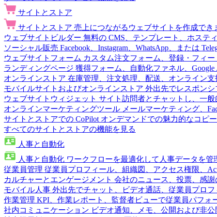
サイトとストア
サイトとストア
売上につながるウェブサイトを作成でき
ウェブサイトビルダー
無料の CMS、テンプレート、ホステ
ソーシャル販売
Facebook、Instagram、WhatsApp、または
ウェブサイトフォーム
カスタム注文フォーム、登録・フィー
ランディングページ
獲得フォーム、自動化ファネル、Google 
オンラインストア
在庫管理、注文処理、配送、オンライン支
モバイルサイトおよびオンラインストア
外出先でレスポンシ
ウェブサイトウィジェット
サイト訪問者とチャットし、一般
オンラインマーケティングツール
メールマーケティング、Fac
サイトとストアでの CoPilot
オンデマンドでの魅力的なコピー
すべてのサイトとストアの機能を見る
人事と自動化
人事と自動化
ワークフローを最適化して人事データを管
従業員管理
従業員プロフィール、組織図、アクセス権限、Active 
カルチャーとエンゲージメント
会社のニュース、投票、感謝
モバイル人事
外出先でチャット、ビデオ通話、従業員プロフ
作業管理
KPI、作業レポート、監督者ビューで従業員パフォ
社内コミュニケーション
ビデオ通知、メモ、公開および非公