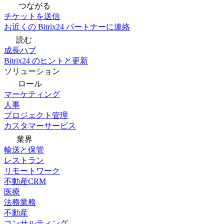
つながる
チケットを送信
お近くの Bitrix24 パートナーに連絡
読む
成長ハブ
Bitrix24 のヒントと更新
ソリューション
ロール
マーケティング
人事
プロジェクト管理
カスタマーサービス
業界
輸送と保管
レストラン
リモートワーク
不動産CRM
医療
法務業務
不動産
コンサルティング