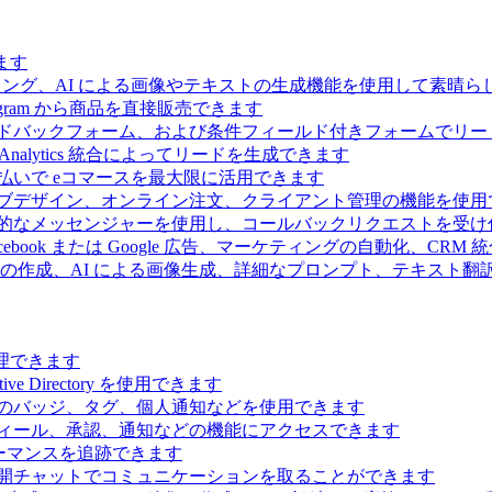
ます
ィング、AI による画像やテキストの生成機能を使用して素晴
 Telegram から商品を直接販売できます
ドバックフォーム、および条件フィールド付きフォームでリー
Analytics 統合によってリードを生成できます
払いで eコマースを最大限に活用できます
ブデザイン、オンライン注文、クライアント管理の機能を使用
的なメッセンジャーを使用し、コールバックリクエストを受け
ebook または Google 広告、マーケティングの自動化、CRM
の作成、AI による画像生成、詳細なプロンプト、テキスト翻
理できます
Directory を使用できます
のバッジ、タグ、個人通知などを使用できます
ィール、承認、通知などの機能にアクセスできます
ーマンスを追跡できます
開チャットでコミュニケーションを取ることができます