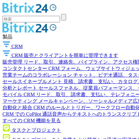
製品
CRM
CRM
販売とクライアントを簡単に管理できます
販売管理
リード、取引、連絡先、パイプライン、アクセス権
コンタクトセンター
CRM フォーム、ウェブサイトウィジェット
営業チームのコラボレーション
チャット、ビデオ通話、タス
セールスイネーブルメント
見積、請求書、支払い、カタログ
分析とレポート
セールスファネル、従業員パフォーマンス、セ
モバイル CRM
リード、取引、請求書、支払い、テレフォニ
マーケティング
メールキャンペーン、ソーシャルメディア広
自動化と統合
CRM のルールとトリガー、ワークフロー自動化
CRM での CoPilot
通話音声からテキストへのトランスクリプ
すべての CRM 機能を見る
タスクとプロジェクト