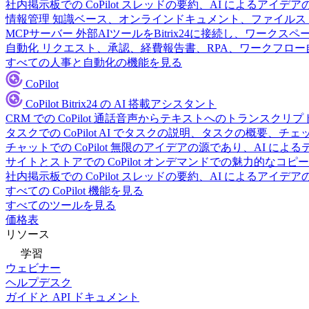
社内掲示板での CoPilot
スレッドの要約、AI によるアイデア
情報管理
知識ベース、オンラインドキュメント、ファイルス
MCPサーバー
外部AIツールをBitrix24に接続し、ワーク
自動化
リクエスト、承認、経費報告書、RPA、ワークフロ
すべての人事と自動化の機能を見る
CoPilot
CoPilot
Bitrix24 の AI 搭載アシスタント
CRM での CoPilot
通話音声からテキストへのトランスクリプ
タスクでの CoPilot
AI でタスクの説明、タスクの概要、チ
チャットでの CoPilot
無限のアイデアの源であり、AI によ
サイトとストアでの CoPilot
オンデマンドでの魅力的なコピー
社内掲示板での CoPilot
スレッドの要約、AI によるアイデア
すべての CoPilot 機能を見る
すべてのツールを見る
価格表
リソース
学習
ウェビナー
ヘルプデスク
ガイドと API ドキュメント