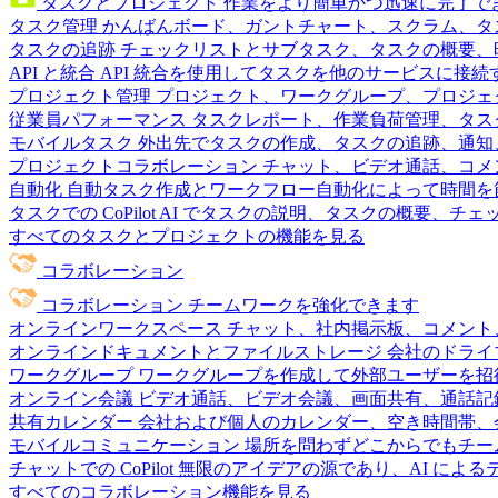
タスクとプロジェクト
作業をより簡単かつ迅速に完了で
タスク管理
かんばんボード、ガントチャート、スクラム、タ
タスクの追跡
チェックリストとサブタスク、タスクの概要、
API と統合
API 統合を使用してタスクを他のサービスに接
プロジェクト管理
プロジェクト、ワークグループ、プロジェ
従業員パフォーマンス
タスクレポート、作業負荷管理、タスク
モバイルタスク
外出先でタスクの作成、タスクの追跡、通知
プロジェクトコラボレーション
チャット、ビデオ通話、コメ
自動化
自動タスク作成とワークフロー自動化によって時間を
タスクでの CoPilot
AI でタスクの説明、タスクの概要、チ
すべてのタスクとプロジェクトの機能を見る
コラボレーション
コラボレーション
チームワークを強化できます
オンラインワークスペース
チャット、社内掲示板、コメント
オンラインドキュメントとファイルストレージ
会社のドライ
ワークグループ
ワークグループを作成して外部ユーザーを招
オンライン会議
ビデオ通話、ビデオ会議、画面共有、通話記
共有カレンダー
会社および個人のカレンダー、空き時間帯、
モバイルコミュニケーション
場所を問わずどこからでもチー
チャットでの CoPilot
無限のアイデアの源であり、AI によ
すべてのコラボレーション機能を見る