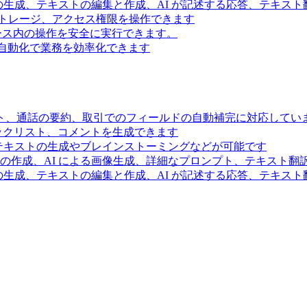
の生成、テキストの編集と作成、AI が記述する応答、テキス
トレージ、アクセス権限を操作できます
スペース内の操作を安全に実行できます。
ー自動化で業務を効率化できます
ト、通話の要約、取引でのフィールドの自動補完に対応してい
ェックリスト、コメントを生成できます
るテキストの生成やブレインストーミングなどが可能です
の作成、AI による画像生成、詳細なプロンプト、テキスト翻
の生成、テキストの編集と作成、AI が記述する応答、テキス