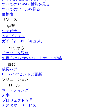
すべての CoPilot 機能を見る
すべてのツールを見る
価格表
リソース
学習
ウェビナー
ヘルプデスク
ガイドと API ドキュメント
つながる
チケットを送信
お近くの Bitrix24 パートナーに連絡
読む
成長ハブ
Bitrix24 のヒントと更新
ソリューション
ロール
マーケティング
人事
プロジェクト管理
カスタマーサービス