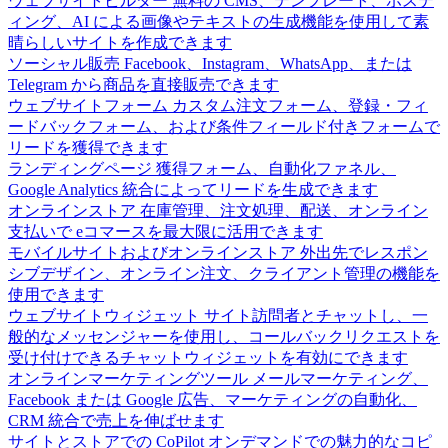
ウェブサイトビルダー
無料の CMS、テンプレート、ホステ
ィング、AI による画像やテキストの生成機能を使用して素
晴らしいサイトを作成できます
ソーシャル販売
Facebook、Instagram、WhatsApp、または
Telegram から商品を直接販売できます
ウェブサイトフォーム
カスタム注文フォーム、登録・フィ
ードバックフォーム、および条件フィールド付きフォームで
リードを獲得できます
ランディングページ
獲得フォーム、自動化ファネル、
Google Analytics 統合によってリードを生成できます
オンラインストア
在庫管理、注文処理、配送、オンライン
支払いで eコマースを最大限に活用できます
モバイルサイトおよびオンラインストア
外出先でレスポン
シブデザイン、オンライン注文、クライアント管理の機能を
使用できます
ウェブサイトウィジェット
サイト訪問者とチャットし、一
般的なメッセンジャーを使用し、コールバックリクエストを
受け付けできるチャットウィジェットを有効にできます
オンラインマーケティングツール
メールマーケティング、
Facebook または Google 広告、マーケティングの自動化、
CRM 統合で売上を伸ばせます
サイトとストアでの CoPilot
オンデマンドでの魅力的なコピ