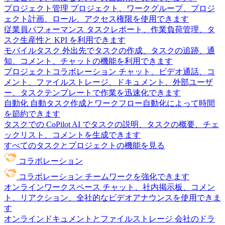
プロジェクト管理
プロジェクト、ワークグループ、プロジ
ェクト計画、ロール、アクセス権限を使用できます
従業員パフォーマンス
タスクレポート、作業負荷管理、タ
スク生産性と KPI を利用できます
モバイルタスク
外出先でタスクの作成、タスクの追跡、通
知、コメント、チャットの機能を利用できます
プロジェクトコラボレーション
チャット、ビデオ通話、コ
メント、ファイルストレージ、ドキュメント、外部ユーザ
ー、タスクテンプレートで作業を迅速化できます
自動化
自動タスク作成とワークフロー自動化によって時間
を節約できます
タスクでの CoPilot
AI でタスクの説明、タスクの概要、チェ
ックリスト、コメントを生成できます
すべてのタスクとプロジェクトの機能を見る
コラボレーション
コラボレーション
チームワークを強化できます
オンラインワークスペース
チャット、社内掲示板、コメン
ト、リアクション、全社的なビデオアナウンスを使用できま
す
オンラインドキュメントとファイルストレージ
会社のドラ