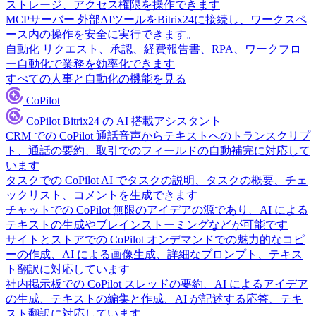
ストレージ、アクセス権限を操作できます
MCPサーバー
外部AIツールをBitrix24に接続し、ワークスペ
ース内の操作を安全に実行できます。
自動化
リクエスト、承認、経費報告書、RPA、ワークフロ
ー自動化で業務を効率化できます
すべての人事と自動化の機能を見る
CoPilot
CoPilot
Bitrix24 の AI 搭載アシスタント
CRM での CoPilot
通話音声からテキストへのトランスクリプ
ト、通話の要約、取引でのフィールドの自動補完に対応して
います
タスクでの CoPilot
AI でタスクの説明、タスクの概要、チェ
ックリスト、コメントを生成できます
チャットでの CoPilot
無限のアイデアの源であり、AI による
テキストの生成やブレインストーミングなどが可能です
サイトとストアでの CoPilot
オンデマンドでの魅力的なコピ
ーの作成、AI による画像生成、詳細なプロンプト、テキス
ト翻訳に対応しています
社内掲示板での CoPilot
スレッドの要約、AI によるアイデア
の生成、テキストの編集と作成、AI が記述する応答、テキ
スト翻訳に対応しています