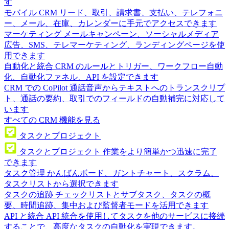
す
モバイル CRM
リード、取引、請求書、支払い、テレフォニ
ー、メール、在庫、カレンダーに手元でアクセスできます
マーケティング
メールキャンペーン、ソーシャルメディア
広告、SMS、テレマーケティング、ランディングページを使
用できます
自動化と統合
CRM のルールとトリガー、ワークフロー自動
化、自動化ファネル、API を設定できます
CRM での CoPilot
通話音声からテキストへのトランスクリプ
ト、通話の要約、取引でのフィールドの自動補完に対応して
います
すべての CRM 機能を見る
タスクとプロジェクト
タスクとプロジェクト
作業をより簡単かつ迅速に完了
できます
タスク管理
かんばんボード、ガントチャート、スクラム、
タスクリストから選択できます
タスクの追跡
チェックリストとサブタスク、タスクの概
要、時間追跡、集中および監督者モードを活用できます
API と統合
API 統合を使用してタスクを他のサービスに接続
することで、高度なタスクの自動化を実現できます。