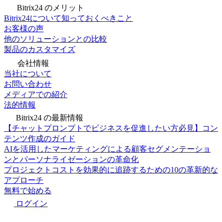
Bitrix24 のメリット
Bitrix24について知っておくべきこと
お客様の声
他のソリューションとの比較
製品のカスタマイズ
会社情報
当社について
お問い合わせ
メディアでの紹介
法的情報
Bitrix24 の最新情報
【チャットプロンプトでビジネスを促進したい方必見】コン
テンツ作成のガイド
AIを活用したマーケティングによる顧客セグメンテーショ
ンとパーソナライゼーションの革命化
プロジェクトコストを効果的に追跡するための10の革新的な
アプローチ
無料で始める
ログイン