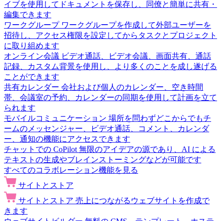
イブを使用してドキュメントを保存し、同僚と簡単に共有・
編集できます
ワークグループ
ワークグループを作成して外部ユーザーを
招待し、アクセス権限を設定してからタスクとプロジェクト
に取り組めます
オンライン会議
ビデオ通話、ビデオ会議、画面共有、通話
記録、カスタム背景を使用し、より多くのことを成し遂げる
ことができます
共有カレンダー
会社および個人のカレンダー、空き時間
帯、会議室の予約、カレンダーの同期を使用して計画を立て
られます
モバイルコミュニケーション
場所を問わずどこからでもチ
ームのメッセンジャー、ビデオ通話、コメント、カレンダ
ー、通知の機能にアクセスできます
チャットでの CoPilot
無限のアイデアの源であり、AI による
テキストの生成やブレインストーミングなどが可能です
すべてのコラボレーション機能を見る
サイトとストア
サイトとストア
売上につながるウェブサイトを作成で
きます