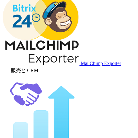
MailChimp Exporter
販売と CRM