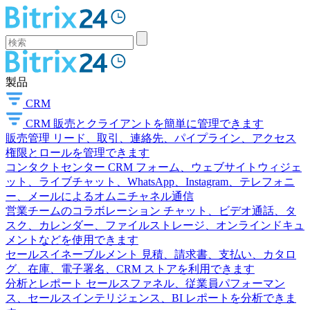
製品
CRM
CRM
販売とクライアントを簡単に管理できます
販売管理
リード、取引、連絡先、パイプライン、アクセス
権限とロールを管理できます
コンタクトセンター
CRM フォーム、ウェブサイトウィジェ
ット、ライブチャット、WhatsApp、Instagram、テレフォニ
ー、メールによるオムニチャネル通信
営業チームのコラボレーション
チャット、ビデオ通話、タ
スク、カレンダー、ファイルストレージ、オンラインドキュ
メントなどを使用できます
セールスイネーブルメント
見積、請求書、支払い、カタロ
グ、在庫、電子署名、CRM ストアを利用できます
分析とレポート
セールスファネル、従業員パフォーマン
ス、セールスインテリジェンス、BI レポートを分析できま