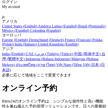
ログイン
My account
ja
アメリカ
United States (English)
América Latina (Español)
Brasil (Português)
México (Español)
Colombia (Español)
ヨーロッパ
Europe (English)
Deutschland (Deutsch)
France (Français)
Polska
(Polski)
Italia (Italiano)
United Kingdom (English)
アジア
India (English)
UAE (عربي)
Türkiye (Türkçe)
中国 (简体中文)
台
灣 (繁體中文)
Indonesia (Bahasa Indonesia)
Malaysia (Bahasa
Melayu)
ประเทศไทย (ภาษาไทย)
Việt Nam (Tiếng Việt)
日本 (日
本語)
必要に応じて地域をここで変更できます
オンライン予約
Bitrix24のオンライン予約は、シンプルな操作性と高い機能
性を兼ね備えた予約管理ソリューションです。日々の業務効