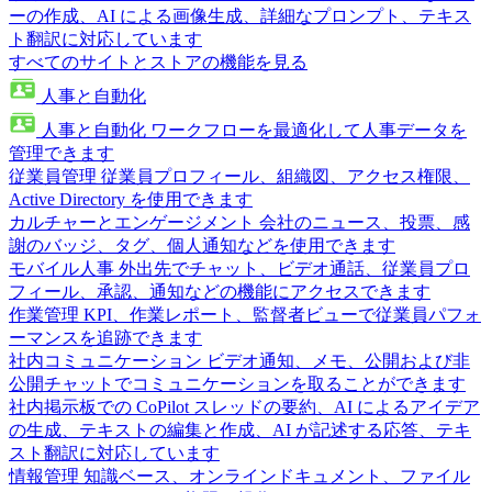
ーの作成、AI による画像生成、詳細なプロンプト、テキス
ト翻訳に対応しています
すべてのサイトとストアの機能を見る
人事と自動化
人事と自動化
ワークフローを最適化して人事データを
管理できます
従業員管理
従業員プロフィール、組織図、アクセス権限、
Active Directory を使用できます
カルチャーとエンゲージメント
会社のニュース、投票、感
謝のバッジ、タグ、個人通知などを使用できます
モバイル人事
外出先でチャット、ビデオ通話、従業員プロ
フィール、承認、通知などの機能にアクセスできます
作業管理
KPI、作業レポート、監督者ビューで従業員パフォ
ーマンスを追跡できます
社内コミュニケーション
ビデオ通知、メモ、公開および非
公開チャットでコミュニケーションを取ることができます
社内掲示板での CoPilot
スレッドの要約、AI によるアイデア
の生成、テキストの編集と作成、AI が記述する応答、テキ
スト翻訳に対応しています
情報管理
知識ベース、オンラインドキュメント、ファイル