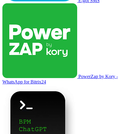
E-goi SMS
PowerZap by Kory -
WhatsApp for Bitrix24