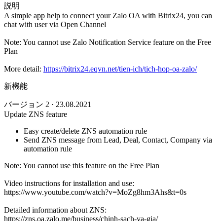
説明
A simple app help to connect your Zalo OA with Bitrix24, you can
chat with user via Open Channel
Note: You cannot use Zalo Notification Service feature on the Free
Plan
More detail:
https://bitrix24.eqvn.net/tien-ich/tich-hop-oa-zalo/
新機能
バージョン 2 · 23.08.2021
Update ZNS feature
Easy create/delete ZNS automation rule
Send ZNS message from Lead, Deal, Contact, Company via
automation rule
Note: You cannot use this feature on the Free Plan
Video instructions for installation and use:
https://www.youtube.com/watch?v=MoZg8hm3Ahs&t=0s
Detailed information about ZNS:
https://zns.oa.zalo.me/business/chinh-sach-va-gia/