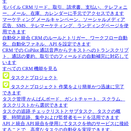
す
モバイル CRM
リード、取引、請求書、支払い、テレフォニ
ー、メール、在庫、カレンダーに手元でアクセスできます
マーケティング
メールキャンペーン、ソーシャルメディア
広告、SMS、テレマーケティング、ランディングページを使
用できます
自動化と統合
CRM のルールとトリガー、ワークフロー自動
化、自動化ファネル、API を設定できます
CRM での CoPilot
通話音声からテキストへのトランスクリプ
ト、通話の要約、取引でのフィールドの自動補完に対応して
います
すべての CRM 機能を見る
タスクとプロジェクト
タスクとプロジェクト
作業をより簡単かつ迅速に完了
できます
タスク管理
かんばんボード、ガントチャート、スクラム、
タスクリストから選択できます
タスクの追跡
チェックリストとサブタスク、タスクの概
要、時間追跡、集中および監督者モードを活用できます
API と統合
API 統合を使用してタスクを他のサービスに接続
することで、高度なタスクの自動化を実現できます。