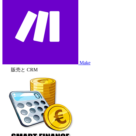
Make
販売と CRM