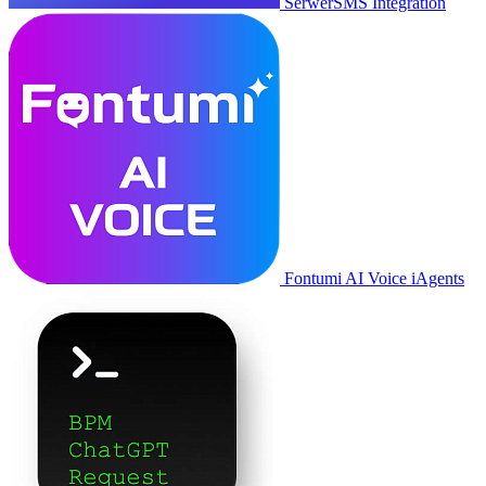
SerwerSMS Integration
Fontumi AI Voice iAgents