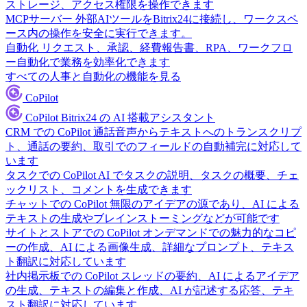
ストレージ、アクセス権限を操作できます
MCPサーバー
外部AIツールをBitrix24に接続し、ワークスペ
ース内の操作を安全に実行できます。
自動化
リクエスト、承認、経費報告書、RPA、ワークフロ
ー自動化で業務を効率化できます
すべての人事と自動化の機能を見る
CoPilot
CoPilot
Bitrix24 の AI 搭載アシスタント
CRM での CoPilot
通話音声からテキストへのトランスクリプ
ト、通話の要約、取引でのフィールドの自動補完に対応して
います
タスクでの CoPilot
AI でタスクの説明、タスクの概要、チェ
ックリスト、コメントを生成できます
チャットでの CoPilot
無限のアイデアの源であり、AI による
テキストの生成やブレインストーミングなどが可能です
サイトとストアでの CoPilot
オンデマンドでの魅力的なコピ
ーの作成、AI による画像生成、詳細なプロンプト、テキス
ト翻訳に対応しています
社内掲示板での CoPilot
スレッドの要約、AI によるアイデア
の生成、テキストの編集と作成、AI が記述する応答、テキ
スト翻訳に対応しています