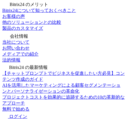
Bitrix24 のメリット
Bitrix24について知っておくべきこと
お客様の声
他のソリューションとの比較
製品のカスタマイズ
会社情報
当社について
お問い合わせ
メディアでの紹介
法的情報
Bitrix24 の最新情報
【チャットプロンプトでビジネスを促進したい方必見】コン
テンツ作成のガイド
AIを活用したマーケティングによる顧客セグメンテーショ
ンとパーソナライゼーションの革命化
プロジェクトコストを効果的に追跡するための10の革新的な
アプローチ
無料で始める
ログイン