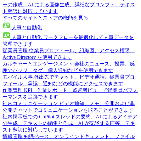
ーの作成、AI による画像生成、詳細なプロンプト、テキス
ト翻訳に対応しています
すべてのサイトとストアの機能を見る
人事と自動化
人事と自動化
ワークフローを最適化して人事データを
管理できます
従業員管理
従業員プロフィール、組織図、アクセス権限、
Active Directory を使用できます
カルチャーとエンゲージメント
会社のニュース、投票、感
謝のバッジ、タグ、個人通知などを使用できます
モバイル人事
外出先でチャット、ビデオ通話、従業員プロ
フィール、承認、通知などの機能にアクセスできます
作業管理
KPI、作業レポート、監督者ビューで従業員パフォ
ーマンスを追跡できます
社内コミュニケーション
ビデオ通知、メモ、公開および非
公開チャットでコミュニケーションを取ることができます
社内掲示板での CoPilot
スレッドの要約、AI によるアイデア
の生成、テキストの編集と作成、AI が記述する応答、テキ
スト翻訳に対応しています
情報管理
知識ベース、オンラインドキュメント、ファイル