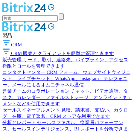
製品
CRM
CRM
販売とクライアントを簡単に管理できます
販売管理
リード、取引、連絡先、パイプライン、アクセス
権限とロールを管理できます
コンタクトセンター
CRM フォーム、ウェブサイトウィジェ
ット、ライブチャット、WhatsApp、Instagram、テレフォニ
ー、メールによるオムニチャネル通信
営業チームのコラボレーション
チャット、ビデオ通話、タ
スク、カレンダー、ファイルストレージ、オンラインドキュ
メントなどを使用できます
セールスイネーブルメント
見積、請求書、支払い、カタロ
グ、在庫、電子署名、CRM ストアを利用できます
分析とレポート
セールスファネル、従業員パフォーマン
ス、セールスインテリジェンス、BI レポートを分析できま