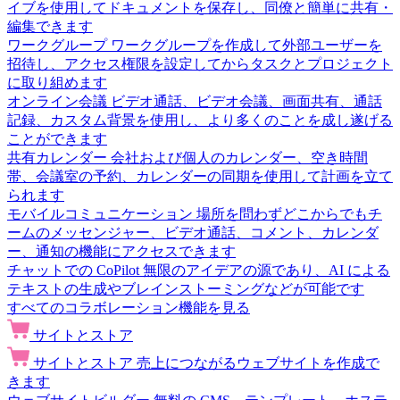
イブを使用してドキュメントを保存し、同僚と簡単に共有・
編集できます
ワークグループ
ワークグループを作成して外部ユーザーを
招待し、アクセス権限を設定してからタスクとプロジェクト
に取り組めます
オンライン会議
ビデオ通話、ビデオ会議、画面共有、通話
記録、カスタム背景を使用し、より多くのことを成し遂げる
ことができます
共有カレンダー
会社および個人のカレンダー、空き時間
帯、会議室の予約、カレンダーの同期を使用して計画を立て
られます
モバイルコミュニケーション
場所を問わずどこからでもチ
ームのメッセンジャー、ビデオ通話、コメント、カレンダ
ー、通知の機能にアクセスできます
チャットでの CoPilot
無限のアイデアの源であり、AI による
テキストの生成やブレインストーミングなどが可能です
すべてのコラボレーション機能を見る
サイトとストア
サイトとストア
売上につながるウェブサイトを作成で
きます