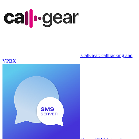
CallGear: calltracking and
VPBX