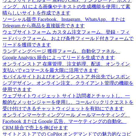
ウェブサイトビルダー
無料の CMS、テンプレート、ホステ
ィング、AI による画像やテキストの生成機能を使用して素
晴らしいサイトを作成できます
ソーシャル販売
Facebook、Instagram、WhatsApp、または
Telegram から商品を直接販売できます
ウェブサイトフォーム
カスタム注文フォーム、登録・フィ
ードバックフォーム、および条件フィールド付きフォームで
リードを獲得できます
ランディングページ
獲得フォーム、自動化ファネル、
Google Analytics 統合によってリードを生成できます
オンラインストア
在庫管理、注文処理、配送、オンライン
支払いで eコマースを最大限に活用できます
モバイルサイトおよびオンラインストア
外出先でレスポン
シブデザイン、オンライン注文、クライアント管理の機能を
使用できます
ウェブサイトウィジェット
サイト訪問者とチャットし、一
般的なメッセンジャーを使用し、コールバックリクエストを
受け付けできるチャットウィジェットを有効にできます
オンラインマーケティングツール
メールマーケティング、
Facebook または Google 広告、マーケティングの自動化、
CRM 統合で売上を伸ばせます
サイトとストアでの CoPilot
オンデマンドでの魅力的なコピ