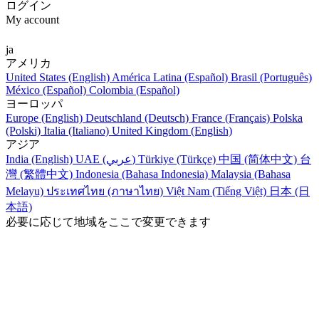
ログイン
My account
ja
アメリカ
United States (English)
América Latina (Español)
Brasil (Português)
México (Español)
Colombia (Español)
ヨーロッパ
Europe (English)
Deutschland (Deutsch)
France (Français)
Polska
(Polski)
Italia (Italiano)
United Kingdom (English)
アジア
India (English)
UAE (عربي)
Türkiye (Türkçe)
中国 (简体中文)
台
灣 (繁體中文)
Indonesia (Bahasa Indonesia)
Malaysia (Bahasa
Melayu)
ประเทศไทย (ภาษาไทย)
Việt Nam (Tiếng Việt)
日本 (日
本語)
必要に応じて地域をここで変更できます