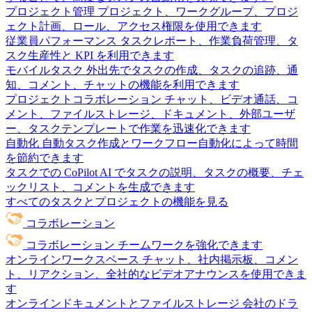
プロジェクト管理
プロジェクト、ワークグループ、プロジ
ェクト計画、ロール、アクセス権限を使用できます
従業員パフォーマンス
タスクレポート、作業負荷管理、タ
スク生産性と KPI を利用できます
モバイルタスク
外出先でタスクの作成、タスクの追跡、通
知、コメント、チャットの機能を利用できます
プロジェクトコラボレーション
チャット、ビデオ通話、コ
メント、ファイルストレージ、ドキュメント、外部ユーザ
ー、タスクテンプレートで作業を迅速化できます
自動化
自動タスク作成とワークフロー自動化によって時間
を節約できます
タスクでの CoPilot
AI でタスクの説明、タスクの概要、チェ
ックリスト、コメントを生成できます
すべてのタスクとプロジェクトの機能を見る
コラボレーション
コラボレーション
チームワークを強化できます
オンラインワークスペース
チャット、社内掲示板、コメン
ト、リアクション、全社的なビデオアナウンスを使用できま
す
オンラインドキュメントとファイルストレージ
会社のドラ