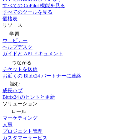
すべての CoPilot 機能を見る
すべてのツールを見る
価格表
リソース
学習
ウェビナー
ヘルプデスク
ガイドと API ドキュメント
つながる
チケットを送信
お近くの Bitrix24 パートナーに連絡
読む
成長ハブ
Bitrix24 のヒントと更新
ソリューション
ロール
マーケティング
人事
プロジェクト管理
カスタマーサービス