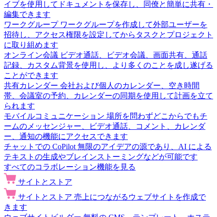
イブを使用してドキュメントを保存し、同僚と簡単に共有・
編集できます
ワークグループ
ワークグループを作成して外部ユーザーを
招待し、アクセス権限を設定してからタスクとプロジェクト
に取り組めます
オンライン会議
ビデオ通話、ビデオ会議、画面共有、通話
記録、カスタム背景を使用し、より多くのことを成し遂げる
ことができます
共有カレンダー
会社および個人のカレンダー、空き時間
帯、会議室の予約、カレンダーの同期を使用して計画を立て
られます
モバイルコミュニケーション
場所を問わずどこからでもチ
ームのメッセンジャー、ビデオ通話、コメント、カレンダ
ー、通知の機能にアクセスできます
チャットでの CoPilot
無限のアイデアの源であり、AI による
テキストの生成やブレインストーミングなどが可能です
すべてのコラボレーション機能を見る
サイトとストア
サイトとストア
売上につながるウェブサイトを作成で
きます