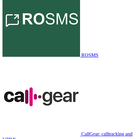
ROSMS
CallGear: calltracking and