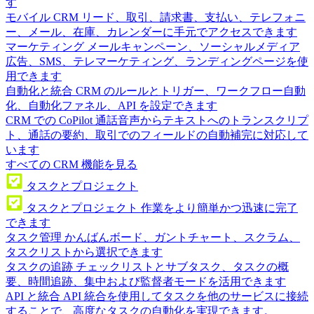
す
モバイル CRM
リード、取引、請求書、支払い、テレフォニ
ー、メール、在庫、カレンダーに手元でアクセスできます
マーケティング
メールキャンペーン、ソーシャルメディア
広告、SMS、テレマーケティング、ランディングページを使
用できます
自動化と統合
CRM のルールとトリガー、ワークフロー自動
化、自動化ファネル、API を設定できます
CRM での CoPilot
通話音声からテキストへのトランスクリプ
ト、通話の要約、取引でのフィールドの自動補完に対応して
います
すべての CRM 機能を見る
タスクとプロジェクト
タスクとプロジェクト
作業をより簡単かつ迅速に完了
できます
タスク管理
かんばんボード、ガントチャート、スクラム、
タスクリストから選択できます
タスクの追跡
チェックリストとサブタスク、タスクの概
要、時間追跡、集中および監督者モードを活用できます
API と統合
API 統合を使用してタスクを他のサービスに接続
することで、高度なタスクの自動化を実現できます。