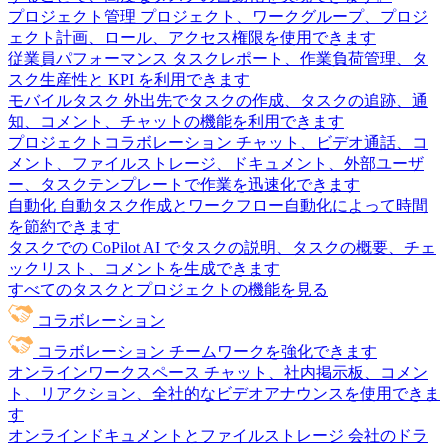
プロジェクト管理
プロジェクト、ワークグループ、プロジ
ェクト計画、ロール、アクセス権限を使用できます
従業員パフォーマンス
タスクレポート、作業負荷管理、タ
スク生産性と KPI を利用できます
モバイルタスク
外出先でタスクの作成、タスクの追跡、通
知、コメント、チャットの機能を利用できます
プロジェクトコラボレーション
チャット、ビデオ通話、コ
メント、ファイルストレージ、ドキュメント、外部ユーザ
ー、タスクテンプレートで作業を迅速化できます
自動化
自動タスク作成とワークフロー自動化によって時間
を節約できます
タスクでの CoPilot
AI でタスクの説明、タスクの概要、チェ
ックリスト、コメントを生成できます
すべてのタスクとプロジェクトの機能を見る
コラボレーション
コラボレーション
チームワークを強化できます
オンラインワークスペース
チャット、社内掲示板、コメン
ト、リアクション、全社的なビデオアナウンスを使用できま
す
オンラインドキュメントとファイルストレージ
会社のドラ