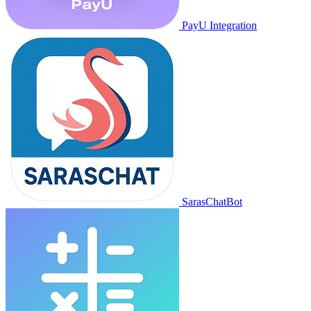
PayU Integration
SarasChatBot