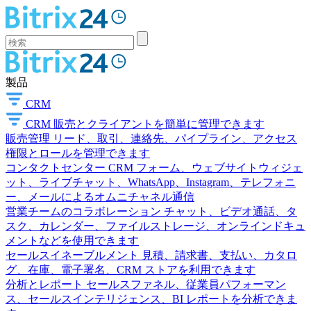
製品
CRM
CRM
販売とクライアントを簡単に管理できます
販売管理
リード、取引、連絡先、パイプライン、アクセス
権限とロールを管理できます
コンタクトセンター
CRM フォーム、ウェブサイトウィジェ
ット、ライブチャット、WhatsApp、Instagram、テレフォニ
ー、メールによるオムニチャネル通信
営業チームのコラボレーション
チャット、ビデオ通話、タ
スク、カレンダー、ファイルストレージ、オンラインドキュ
メントなどを使用できます
セールスイネーブルメント
見積、請求書、支払い、カタロ
グ、在庫、電子署名、CRM ストアを利用できます
分析とレポート
セールスファネル、従業員パフォーマン
ス、セールスインテリジェンス、BI レポートを分析できま