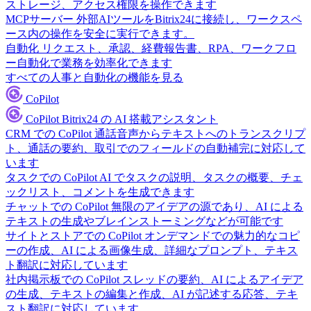
ストレージ、アクセス権限を操作できます
MCPサーバー
外部AIツールをBitrix24に接続し、ワークスペ
ース内の操作を安全に実行できます。
自動化
リクエスト、承認、経費報告書、RPA、ワークフロ
ー自動化で業務を効率化できます
すべての人事と自動化の機能を見る
CoPilot
CoPilot
Bitrix24 の AI 搭載アシスタント
CRM での CoPilot
通話音声からテキストへのトランスクリプ
ト、通話の要約、取引でのフィールドの自動補完に対応して
います
タスクでの CoPilot
AI でタスクの説明、タスクの概要、チェ
ックリスト、コメントを生成できます
チャットでの CoPilot
無限のアイデアの源であり、AI による
テキストの生成やブレインストーミングなどが可能です
サイトとストアでの CoPilot
オンデマンドでの魅力的なコピ
ーの作成、AI による画像生成、詳細なプロンプト、テキス
ト翻訳に対応しています
社内掲示板での CoPilot
スレッドの要約、AI によるアイデア
の生成、テキストの編集と作成、AI が記述する応答、テキ
スト翻訳に対応しています