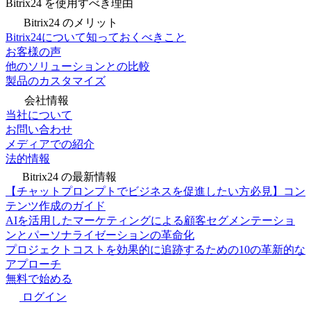
Bitrix24 を使用すべき理由
Bitrix24 のメリット
Bitrix24について知っておくべきこと
お客様の声
他のソリューションとの比較
製品のカスタマイズ
会社情報
当社について
お問い合わせ
メディアでの紹介
法的情報
Bitrix24 の最新情報
【チャットプロンプトでビジネスを促進したい方必見】コン
テンツ作成のガイド
AIを活用したマーケティングによる顧客セグメンテーショ
ンとパーソナライゼーションの革命化
プロジェクトコストを効果的に追跡するための10の革新的な
アプローチ
無料で始める
ログイン