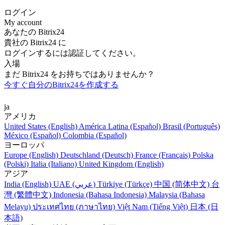
ログイン
My account
あなたの Bitrix24
貴社の Bitrix24 に
ログインするには認証してください。
入場
まだ Bitrix24 をお持ちではありませんか？
今すぐ自分のBitrix24を作成する
ja
アメリカ
United States (English)
América Latina (Español)
Brasil (Português)
México (Español)
Colombia (Español)
ヨーロッパ
Europe (English)
Deutschland (Deutsch)
France (Français)
Polska
(Polski)
Italia (Italiano)
United Kingdom (English)
アジア
India (English)
UAE (عربي)
Türkiye (Türkçe)
中国 (简体中文)
台
灣 (繁體中文)
Indonesia (Bahasa Indonesia)
Malaysia (Bahasa
Melayu)
ประเทศไทย (ภาษาไทย)
Việt Nam (Tiếng Việt)
日本 (日
本語)