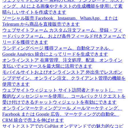
ウェブサイトビルダー
無料の CMS、テンプレート、ホステ
ィング、AI による画像やテキストの生成機能を使用して素
晴らしいサイトを作成できます
ソーシャル販売
Facebook、Instagram、WhatsApp、または
Telegram から商品を直接販売できます
ウェブサイトフォーム
カスタム注文フォーム、登録・フィ
ードバックフォーム、および条件フィールド付きフォームで
リードを獲得できます
ランディングページ
獲得フォーム、自動化ファネル、
Google Analytics 統合によってリードを生成できます
オンラインストア
在庫管理、注文処理、配送、オンライン
支払いで eコマースを最大限に活用できます
モバイルサイトおよびオンラインストア
外出先でレスポン
シブデザイン、オンライン注文、クライアント管理の機能を
使用できます
ウェブサイトウィジェット
サイト訪問者とチャットし、一
般的なメッセンジャーを使用し、コールバックリクエストを
受け付けできるチャットウィジェットを有効にできます
オンラインマーケティングツール
メールマーケティング、
Facebook または Google 広告、マーケティングの自動化、
CRM 統合で売上を伸ばせます
サイトとストアでの CoPilot
オンデマンドでの魅力的なコピ