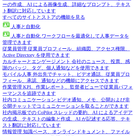
ーの作成、AI による画像生成、詳細なプロンプト、テキス
ト翻訳に対応しています
すべてのサイトとストアの機能を見る
人事と自動化
人事と自動化
ワークフローを最適化して人事データを
管理できます
従業員管理
従業員プロフィール、組織図、アクセス権限、
Active Directory を使用できます
カルチャーとエンゲージメント
会社のニュース、投票、感
謝のバッジ、タグ、個人通知などを使用できます
モバイル人事
外出先でチャット、ビデオ通話、従業員プロ
フィール、承認、通知などの機能にアクセスできます
作業管理
KPI、作業レポート、監督者ビューで従業員パフォ
ーマンスを追跡できます
社内コミュニケーション
ビデオ通知、メモ、公開および非
公開チャットでコミュニケーションを取ることができます
社内掲示板での CoPilot
スレッドの要約、AI によるアイデア
の生成、テキストの編集と作成、AI が記述する応答、テキ
スト翻訳に対応しています
情報管理
知識ベース、オンラインドキュメント、ファイル