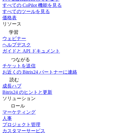
すべての CoPilot 機能を見る
すべてのツールを見る
価格表
リソース
学習
ウェビナー
ヘルプデスク
ガイドと API ドキュメント
つながる
チケットを送信
お近くの Bitrix24 パートナーに連絡
読む
成長ハブ
Bitrix24 のヒントと更新
ソリューション
ロール
マーケティング
人事
プロジェクト管理
カスタマーサービス