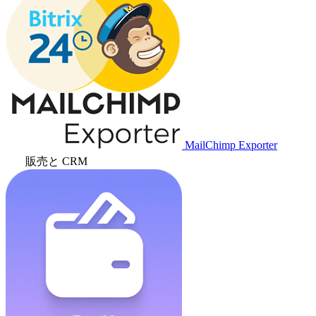
MailChimp Exporter
販売と CRM