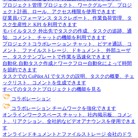
プロジェクト管理
プロジェクト、ワークグループ、プロジ
ェクト計画、ロール、アクセス権限を使用できます
従業員パフォーマンス
タスクレポート、作業負荷管理、タ
スク生産性と KPI を利用できます
モバイルタスク
外出先でタスクの作成、タスクの追跡、通
知、コメント、チャットの機能を利用できます
プロジェクトコラボレーション
チャット、ビデオ通話、コ
メント、ファイルストレージ、ドキュメント、外部ユーザ
ー、タスクテンプレートで作業を迅速化できます
自動化
自動タスク作成とワークフロー自動化によって時間
を節約できます
タスクでの CoPilot
AI でタスクの説明、タスクの概要、チェ
ックリスト、コメントを生成できます
すべてのタスクとプロジェクトの機能を見る
コラボレーション
コラボレーション
チームワークを強化できます
オンラインワークスペース
チャット、社内掲示板、コメン
ト、リアクション、全社的なビデオアナウンスを使用できま
す
オンラインドキュメントとファイルストレージ
会社のドラ