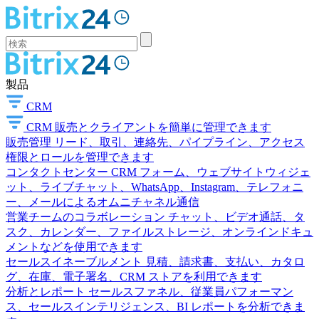
製品
CRM
CRM
販売とクライアントを簡単に管理できます
販売管理
リード、取引、連絡先、パイプライン、アクセス
権限とロールを管理できます
コンタクトセンター
CRM フォーム、ウェブサイトウィジェ
ット、ライブチャット、WhatsApp、Instagram、テレフォニ
ー、メールによるオムニチャネル通信
営業チームのコラボレーション
チャット、ビデオ通話、タ
スク、カレンダー、ファイルストレージ、オンラインドキュ
メントなどを使用できます
セールスイネーブルメント
見積、請求書、支払い、カタロ
グ、在庫、電子署名、CRM ストアを利用できます
分析とレポート
セールスファネル、従業員パフォーマン
ス、セールスインテリジェンス、BI レポートを分析できま