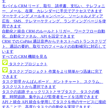
す
モバイル CRM
リード、取引、請求書、支払い、テレフォニ
ー、メール、在庫、カレンダーに手元でアクセスできます
マーケティング
メールキャンペーン、ソーシャルメディア
広告、SMS、テレマーケティング、ランディングページを使
用できます
自動化と統合
CRM のルールとトリガー、ワークフロー自動
化、自動化ファネル、API を設定できます
CRM での CoPilot
通話音声からテキストへのトランスクリプ
ト、通話の要約、取引でのフィールドの自動補完に対応して
います
すべての CRM 機能を見る
タスクとプロジェクト
タスクとプロジェクト
作業をより簡単かつ迅速に完了
できます
タスク管理
かんばんボード、ガントチャート、スクラム、
タスクリストから選択できます
タスクの追跡
チェックリストとサブタスク、タスクの概
要、時間追跡、集中および監督者モードを活用できます
API と統合
API 統合を使用してタスクを他のサービスに接続
することで、高度なタスクの自動化を実現できます。