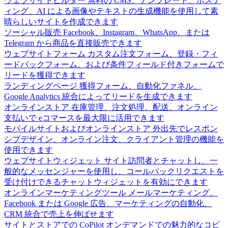
ウェブサイトビルダー
無料の CMS、テンプレート、ホステ
ィング、AI による画像やテキストの生成機能を使用して素
晴らしいサイトを作成できます
ソーシャル販売
Facebook、Instagram、WhatsApp、または
Telegram から商品を直接販売できます
ウェブサイトフォーム
カスタム注文フォーム、登録・フィ
ードバックフォーム、および条件フィールド付きフォームで
リードを獲得できます
ランディングページ
獲得フォーム、自動化ファネル、
Google Analytics 統合によってリードを生成できます
オンラインストア
在庫管理、注文処理、配送、オンライン
支払いで eコマースを最大限に活用できます
モバイルサイトおよびオンラインストア
外出先でレスポン
シブデザイン、オンライン注文、クライアント管理の機能を
使用できます
ウェブサイトウィジェット
サイト訪問者とチャットし、一
般的なメッセンジャーを使用し、コールバックリクエストを
受け付けできるチャットウィジェットを有効にできます
オンラインマーケティングツール
メールマーケティング、
Facebook または Google 広告、マーケティングの自動化、
CRM 統合で売上を伸ばせます
サイトとストアでの CoPilot
オンデマンドでの魅力的なコピ