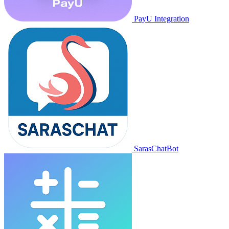
PayU Integration
SarasChatBot