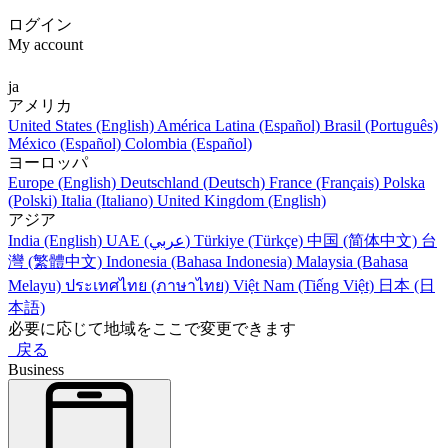
ログイン
My account
ja
アメリカ
United States (English)
América Latina (Español)
Brasil (Português)
México (Español)
Colombia (Español)
ヨーロッパ
Europe (English)
Deutschland (Deutsch)
France (Français)
Polska
(Polski)
Italia (Italiano)
United Kingdom (English)
アジア
India (English)
UAE (عربي)
Türkiye (Türkçe)
中国 (简体中文)
台
灣 (繁體中文)
Indonesia (Bahasa Indonesia)
Malaysia (Bahasa
Melayu)
ประเทศไทย (ภาษาไทย)
Việt Nam (Tiếng Việt)
日本 (日
本語)
必要に応じて地域をここで変更できます
戻る
Business