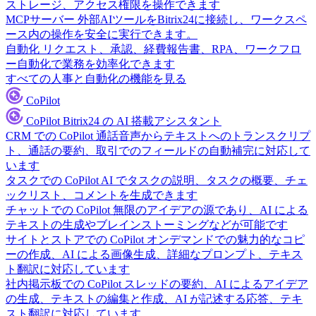
ストレージ、アクセス権限を操作できます
MCPサーバー
外部AIツールをBitrix24に接続し、ワークスペ
ース内の操作を安全に実行できます。
自動化
リクエスト、承認、経費報告書、RPA、ワークフロ
ー自動化で業務を効率化できます
すべての人事と自動化の機能を見る
CoPilot
CoPilot
Bitrix24 の AI 搭載アシスタント
CRM での CoPilot
通話音声からテキストへのトランスクリプ
ト、通話の要約、取引でのフィールドの自動補完に対応して
います
タスクでの CoPilot
AI でタスクの説明、タスクの概要、チェ
ックリスト、コメントを生成できます
チャットでの CoPilot
無限のアイデアの源であり、AI による
テキストの生成やブレインストーミングなどが可能です
サイトとストアでの CoPilot
オンデマンドでの魅力的なコピ
ーの作成、AI による画像生成、詳細なプロンプト、テキス
ト翻訳に対応しています
社内掲示板での CoPilot
スレッドの要約、AI によるアイデア
の生成、テキストの編集と作成、AI が記述する応答、テキ
スト翻訳に対応しています