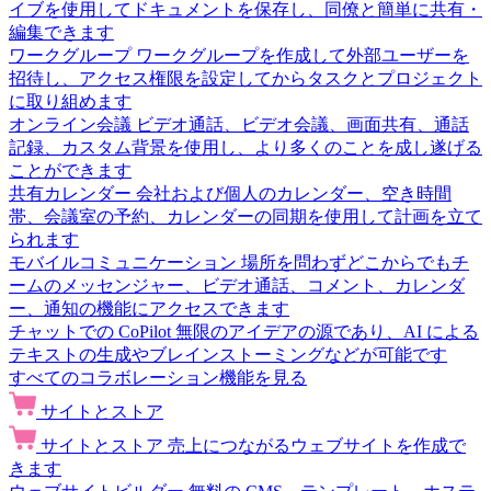
イブを使用してドキュメントを保存し、同僚と簡単に共有・
編集できます
ワークグループ
ワークグループを作成して外部ユーザーを
招待し、アクセス権限を設定してからタスクとプロジェクト
に取り組めます
オンライン会議
ビデオ通話、ビデオ会議、画面共有、通話
記録、カスタム背景を使用し、より多くのことを成し遂げる
ことができます
共有カレンダー
会社および個人のカレンダー、空き時間
帯、会議室の予約、カレンダーの同期を使用して計画を立て
られます
モバイルコミュニケーション
場所を問わずどこからでもチ
ームのメッセンジャー、ビデオ通話、コメント、カレンダ
ー、通知の機能にアクセスできます
チャットでの CoPilot
無限のアイデアの源であり、AI による
テキストの生成やブレインストーミングなどが可能です
すべてのコラボレーション機能を見る
サイトとストア
サイトとストア
売上につながるウェブサイトを作成で
きます