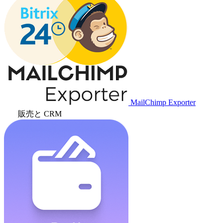
MailChimp Exporter
販売と CRM