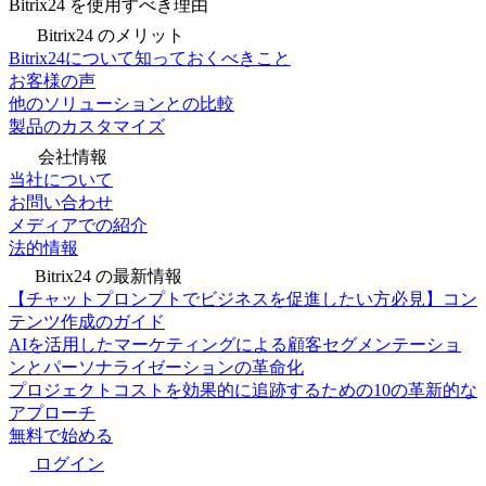
Bitrix24 を使用すべき理由
Bitrix24 のメリット
Bitrix24について知っておくべきこと
お客様の声
他のソリューションとの比較
製品のカスタマイズ
会社情報
当社について
お問い合わせ
メディアでの紹介
法的情報
Bitrix24 の最新情報
【チャットプロンプトでビジネスを促進したい方必見】コン
テンツ作成のガイド
AIを活用したマーケティングによる顧客セグメンテーショ
ンとパーソナライゼーションの革命化
プロジェクトコストを効果的に追跡するための10の革新的な
アプローチ
無料で始める
ログイン