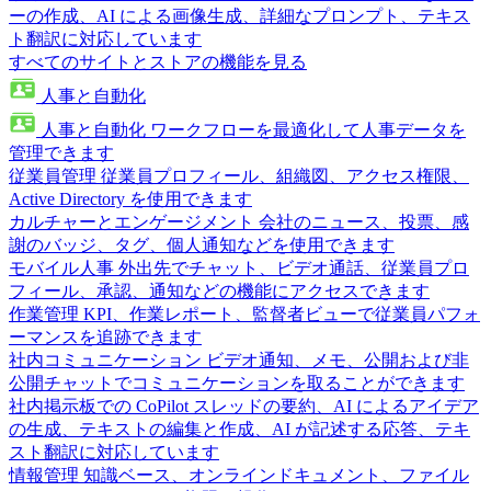
ーの作成、AI による画像生成、詳細なプロンプト、テキス
ト翻訳に対応しています
すべてのサイトとストアの機能を見る
人事と自動化
人事と自動化
ワークフローを最適化して人事データを
管理できます
従業員管理
従業員プロフィール、組織図、アクセス権限、
Active Directory を使用できます
カルチャーとエンゲージメント
会社のニュース、投票、感
謝のバッジ、タグ、個人通知などを使用できます
モバイル人事
外出先でチャット、ビデオ通話、従業員プロ
フィール、承認、通知などの機能にアクセスできます
作業管理
KPI、作業レポート、監督者ビューで従業員パフォ
ーマンスを追跡できます
社内コミュニケーション
ビデオ通知、メモ、公開および非
公開チャットでコミュニケーションを取ることができます
社内掲示板での CoPilot
スレッドの要約、AI によるアイデア
の生成、テキストの編集と作成、AI が記述する応答、テキ
スト翻訳に対応しています
情報管理
知識ベース、オンラインドキュメント、ファイル