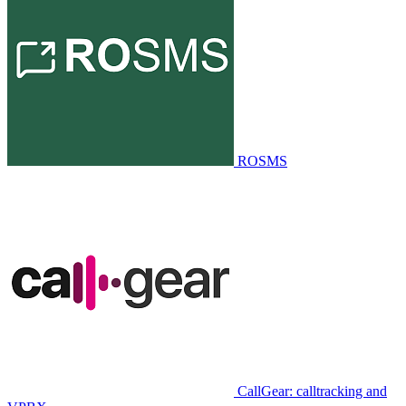
ROSMS
CallGear: calltracking and