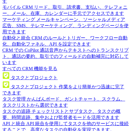
す
モバイル CRM
リード、取引、請求書、支払い、テレフォニ
ー、メール、在庫、カレンダーに手元でアクセスできます
マーケティング
メールキャンペーン、ソーシャルメディア
広告、SMS、テレマーケティング、ランディングページを使
用できます
自動化と統合
CRM のルールとトリガー、ワークフロー自動
化、自動化ファネル、API を設定できます
CRM での CoPilot
通話音声からテキストへのトランスクリプ
ト、通話の要約、取引でのフィールドの自動補完に対応して
います
すべての CRM 機能を見る
タスクとプロジェクト
タスクとプロジェクト
作業をより簡単かつ迅速に完了
できます
タスク管理
かんばんボード、ガントチャート、スクラム、
タスクリストから選択できます
タスクの追跡
チェックリストとサブタスク、タスクの概
要、時間追跡、集中および監督者モードを活用できます
API と統合
API 統合を使用してタスクを他のサービスに接続
することで、高度なタスクの自動化を実現できます。