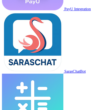
PayU Integration
SarasChatBot