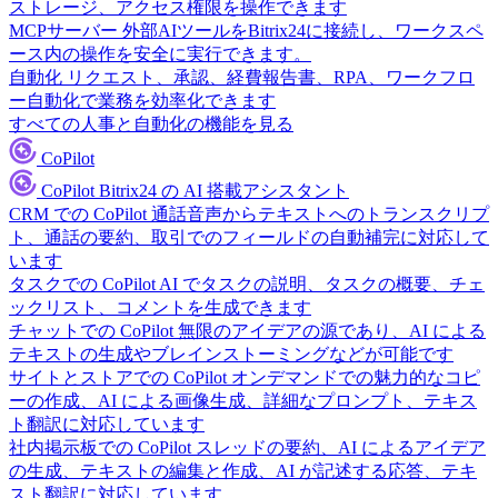
ストレージ、アクセス権限を操作できます
MCPサーバー
外部AIツールをBitrix24に接続し、ワークスペ
ース内の操作を安全に実行できます。
自動化
リクエスト、承認、経費報告書、RPA、ワークフロ
ー自動化で業務を効率化できます
すべての人事と自動化の機能を見る
CoPilot
CoPilot
Bitrix24 の AI 搭載アシスタント
CRM での CoPilot
通話音声からテキストへのトランスクリプ
ト、通話の要約、取引でのフィールドの自動補完に対応して
います
タスクでの CoPilot
AI でタスクの説明、タスクの概要、チェ
ックリスト、コメントを生成できます
チャットでの CoPilot
無限のアイデアの源であり、AI による
テキストの生成やブレインストーミングなどが可能です
サイトとストアでの CoPilot
オンデマンドでの魅力的なコピ
ーの作成、AI による画像生成、詳細なプロンプト、テキス
ト翻訳に対応しています
社内掲示板での CoPilot
スレッドの要約、AI によるアイデア
の生成、テキストの編集と作成、AI が記述する応答、テキ
スト翻訳に対応しています