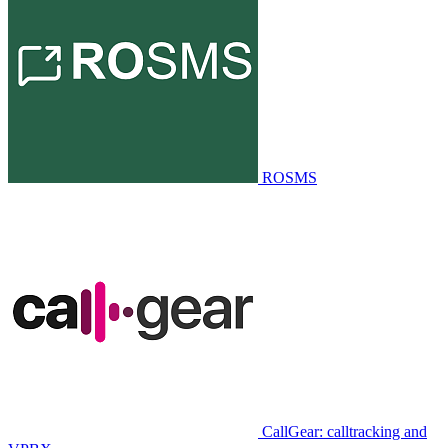
ROSMS
CallGear: calltracking and