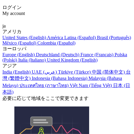
ログイン
My account
ja
アメリカ
United States (English)
América Latina (Español)
Brasil (Português)
México (Español)
Colombia (Español)
ヨーロッパ
Europe (English)
Deutschland (Deutsch)
France (Français)
Polska
(Polski)
Italia (Italiano)
United Kingdom (English)
アジア
India (English)
UAE (عربي)
Türkiye (Türkçe)
中国 (简体中文)
台
灣 (繁體中文)
Indonesia (Bahasa Indonesia)
Malaysia (Bahasa
Melayu)
ประเทศไทย (ภาษาไทย)
Việt Nam (Tiếng Việt)
日本 (日
本語)
必要に応じて地域をここで変更できます