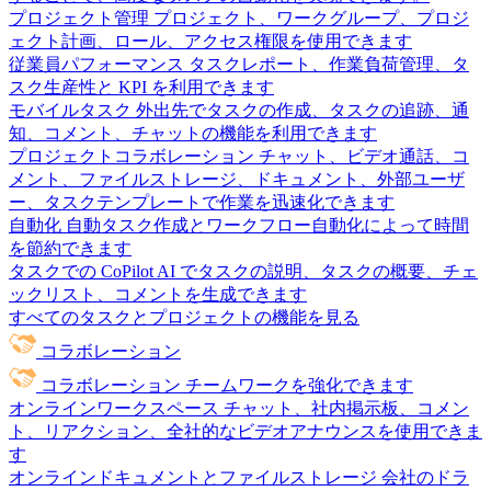
プロジェクト管理
プロジェクト、ワークグループ、プロジ
ェクト計画、ロール、アクセス権限を使用できます
従業員パフォーマンス
タスクレポート、作業負荷管理、タ
スク生産性と KPI を利用できます
モバイルタスク
外出先でタスクの作成、タスクの追跡、通
知、コメント、チャットの機能を利用できます
プロジェクトコラボレーション
チャット、ビデオ通話、コ
メント、ファイルストレージ、ドキュメント、外部ユーザ
ー、タスクテンプレートで作業を迅速化できます
自動化
自動タスク作成とワークフロー自動化によって時間
を節約できます
タスクでの CoPilot
AI でタスクの説明、タスクの概要、チェ
ックリスト、コメントを生成できます
すべてのタスクとプロジェクトの機能を見る
コラボレーション
コラボレーション
チームワークを強化できます
オンラインワークスペース
チャット、社内掲示板、コメン
ト、リアクション、全社的なビデオアナウンスを使用できま
す
オンラインドキュメントとファイルストレージ
会社のドラ