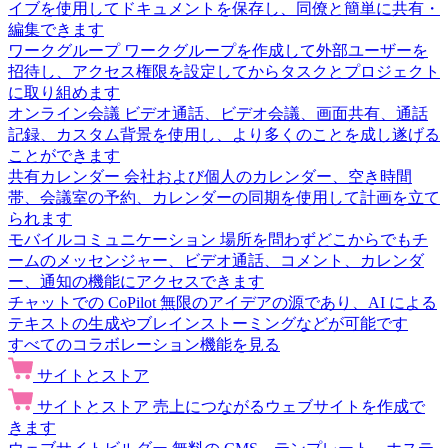
イブを使用してドキュメントを保存し、同僚と簡単に共有・
編集できます
ワークグループ
ワークグループを作成して外部ユーザーを
招待し、アクセス権限を設定してからタスクとプロジェクト
に取り組めます
オンライン会議
ビデオ通話、ビデオ会議、画面共有、通話
記録、カスタム背景を使用し、より多くのことを成し遂げる
ことができます
共有カレンダー
会社および個人のカレンダー、空き時間
帯、会議室の予約、カレンダーの同期を使用して計画を立て
られます
モバイルコミュニケーション
場所を問わずどこからでもチ
ームのメッセンジャー、ビデオ通話、コメント、カレンダ
ー、通知の機能にアクセスできます
チャットでの CoPilot
無限のアイデアの源であり、AI による
テキストの生成やブレインストーミングなどが可能です
すべてのコラボレーション機能を見る
サイトとストア
サイトとストア
売上につながるウェブサイトを作成で
きます