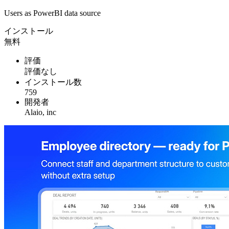
Users as PowerBI data source
インストール
無料
評価
評価なし
インストール数
759
開発者
Alaio, inc