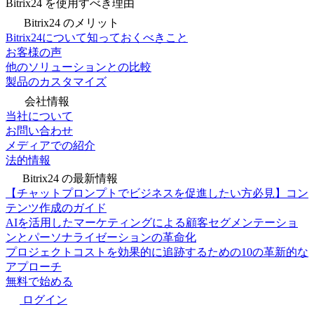
Bitrix24 を使用すべき理由
Bitrix24 のメリット
Bitrix24について知っておくべきこと
お客様の声
他のソリューションとの比較
製品のカスタマイズ
会社情報
当社について
お問い合わせ
メディアでの紹介
法的情報
Bitrix24 の最新情報
【チャットプロンプトでビジネスを促進したい方必見】コン
テンツ作成のガイド
AIを活用したマーケティングによる顧客セグメンテーショ
ンとパーソナライゼーションの革命化
プロジェクトコストを効果的に追跡するための10の革新的な
アプローチ
無料で始める
ログイン