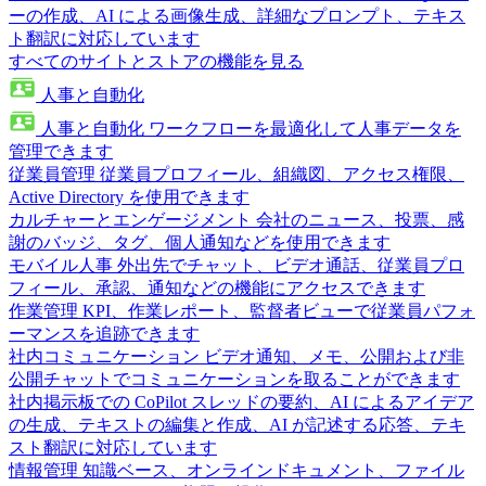
ーの作成、AI による画像生成、詳細なプロンプト、テキス
ト翻訳に対応しています
すべてのサイトとストアの機能を見る
人事と自動化
人事と自動化
ワークフローを最適化して人事データを
管理できます
従業員管理
従業員プロフィール、組織図、アクセス権限、
Active Directory を使用できます
カルチャーとエンゲージメント
会社のニュース、投票、感
謝のバッジ、タグ、個人通知などを使用できます
モバイル人事
外出先でチャット、ビデオ通話、従業員プロ
フィール、承認、通知などの機能にアクセスできます
作業管理
KPI、作業レポート、監督者ビューで従業員パフォ
ーマンスを追跡できます
社内コミュニケーション
ビデオ通知、メモ、公開および非
公開チャットでコミュニケーションを取ることができます
社内掲示板での CoPilot
スレッドの要約、AI によるアイデア
の生成、テキストの編集と作成、AI が記述する応答、テキ
スト翻訳に対応しています
情報管理
知識ベース、オンラインドキュメント、ファイル