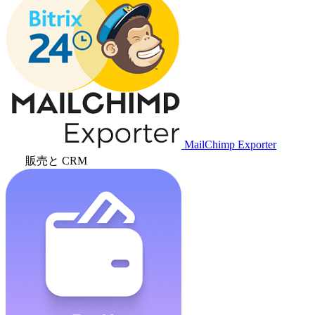
MailChimp Exporter
販売と CRM