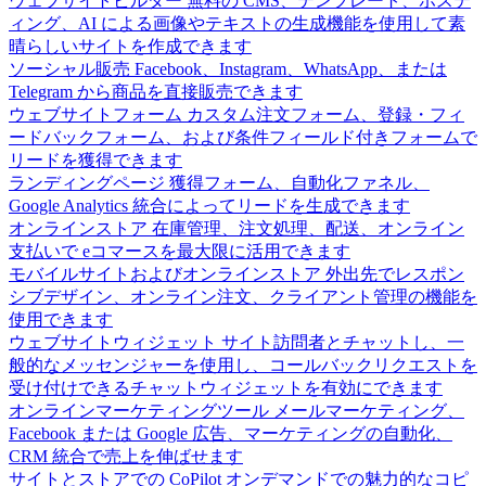
ウェブサイトビルダー
無料の CMS、テンプレート、ホステ
ィング、AI による画像やテキストの生成機能を使用して素
晴らしいサイトを作成できます
ソーシャル販売
Facebook、Instagram、WhatsApp、または
Telegram から商品を直接販売できます
ウェブサイトフォーム
カスタム注文フォーム、登録・フィ
ードバックフォーム、および条件フィールド付きフォームで
リードを獲得できます
ランディングページ
獲得フォーム、自動化ファネル、
Google Analytics 統合によってリードを生成できます
オンラインストア
在庫管理、注文処理、配送、オンライン
支払いで eコマースを最大限に活用できます
モバイルサイトおよびオンラインストア
外出先でレスポン
シブデザイン、オンライン注文、クライアント管理の機能を
使用できます
ウェブサイトウィジェット
サイト訪問者とチャットし、一
般的なメッセンジャーを使用し、コールバックリクエストを
受け付けできるチャットウィジェットを有効にできます
オンラインマーケティングツール
メールマーケティング、
Facebook または Google 広告、マーケティングの自動化、
CRM 統合で売上を伸ばせます
サイトとストアでの CoPilot
オンデマンドでの魅力的なコピ