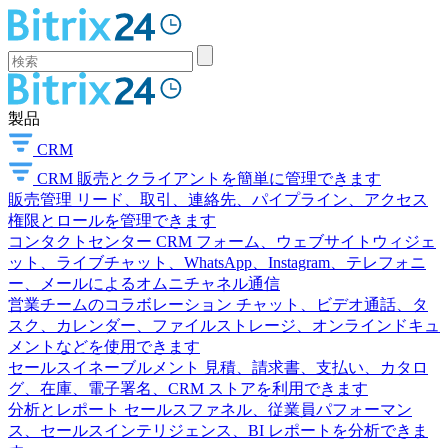
製品
CRM
CRM
販売とクライアントを簡単に管理できます
販売管理
リード、取引、連絡先、パイプライン、アクセス
権限とロールを管理できます
コンタクトセンター
CRM フォーム、ウェブサイトウィジェ
ット、ライブチャット、WhatsApp、Instagram、テレフォニ
ー、メールによるオムニチャネル通信
営業チームのコラボレーション
チャット、ビデオ通話、タ
スク、カレンダー、ファイルストレージ、オンラインドキュ
メントなどを使用できます
セールスイネーブルメント
見積、請求書、支払い、カタロ
グ、在庫、電子署名、CRM ストアを利用できます
分析とレポート
セールスファネル、従業員パフォーマン
ス、セールスインテリジェンス、BI レポートを分析できま