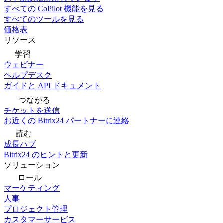
すべての CoPilot 機能を見る
すべてのツールを見る
価格表
リソース
学習
ウェビナー
ヘルプデスク
ガイドと API ドキュメント
つながる
チケットを送信
お近くの Bitrix24 パートナーに連絡
読む
成長ハブ
Bitrix24 のヒントと更新
ソリューション
ロール
マーケティング
人事
プロジェクト管理
カスタマーサービス