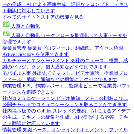
ーの作成、AI による画像生成、詳細なプロンプト、テキス
ト翻訳に対応しています
すべてのサイトとストアの機能を見る
人事と自動化
人事と自動化
ワークフローを最適化して人事データを
管理できます
従業員管理
従業員プロフィール、組織図、アクセス権限、
Active Directory を使用できます
カルチャーとエンゲージメント
会社のニュース、投票、感
謝のバッジ、タグ、個人通知などを使用できます
モバイル人事
外出先でチャット、ビデオ通話、従業員プロ
フィール、承認、通知などの機能にアクセスできます
作業管理
KPI、作業レポート、監督者ビューで従業員パフォ
ーマンスを追跡できます
社内コミュニケーション
ビデオ通知、メモ、公開および非
公開チャットでコミュニケーションを取ることができます
社内掲示板での CoPilot
スレッドの要約、AI によるアイデア
の生成、テキストの編集と作成、AI が記述する応答、テキ
スト翻訳に対応しています
情報管理
知識ベース、オンラインドキュメント、ファイル