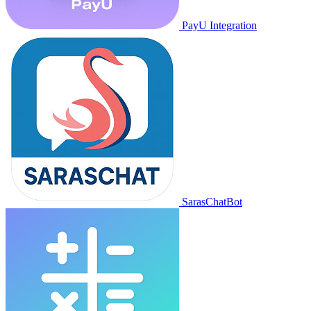
PayU Integration
SarasChatBot