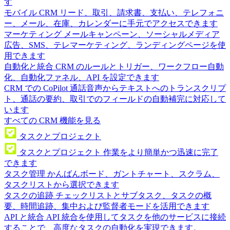
す
モバイル CRM
リード、取引、請求書、支払い、テレフォニ
ー、メール、在庫、カレンダーに手元でアクセスできます
マーケティング
メールキャンペーン、ソーシャルメディア
広告、SMS、テレマーケティング、ランディングページを使
用できます
自動化と統合
CRM のルールとトリガー、ワークフロー自動
化、自動化ファネル、API を設定できます
CRM での CoPilot
通話音声からテキストへのトランスクリプ
ト、通話の要約、取引でのフィールドの自動補完に対応して
います
すべての CRM 機能を見る
タスクとプロジェクト
タスクとプロジェクト
作業をより簡単かつ迅速に完了
できます
タスク管理
かんばんボード、ガントチャート、スクラム、
タスクリストから選択できます
タスクの追跡
チェックリストとサブタスク、タスクの概
要、時間追跡、集中および監督者モードを活用できます
API と統合
API 統合を使用してタスクを他のサービスに接続
することで、高度なタスクの自動化を実現できます。