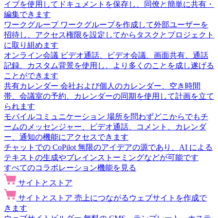
イブを使用してドキュメントを保存し、同僚と簡単に共有・
編集できます
ワークグループ
ワークグループを作成して外部ユーザーを
招待し、アクセス権限を設定してからタスクとプロジェクト
に取り組めます
オンライン会議
ビデオ通話、ビデオ会議、画面共有、通話
記録、カスタム背景を使用し、より多くのことを成し遂げる
ことができます
共有カレンダー
会社および個人のカレンダー、空き時間
帯、会議室の予約、カレンダーの同期を使用して計画を立て
られます
モバイルコミュニケーション
場所を問わずどこからでもチ
ームのメッセンジャー、ビデオ通話、コメント、カレンダ
ー、通知の機能にアクセスできます
チャットでの CoPilot
無限のアイデアの源であり、AI による
テキストの生成やブレインストーミングなどが可能です
すべてのコラボレーション機能を見る
サイトとストア
サイトとストア
売上につながるウェブサイトを作成で
きます