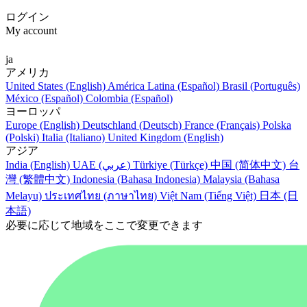
ログイン
My account
ja
アメリカ
United States (English)
América Latina (Español)
Brasil (Português)
México (Español)
Colombia (Español)
ヨーロッパ
Europe (English)
Deutschland (Deutsch)
France (Français)
Polska
(Polski)
Italia (Italiano)
United Kingdom (English)
アジア
India (English)
UAE (عربي)
Türkiye (Türkçe)
中国 (简体中文)
台
灣 (繁體中文)
Indonesia (Bahasa Indonesia)
Malaysia (Bahasa
Melayu)
ประเทศไทย (ภาษาไทย)
Việt Nam (Tiếng Việt)
日本 (日
本語)
必要に応じて地域をここで変更できます