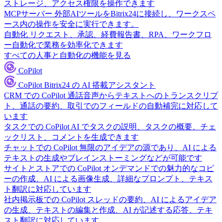
ストレージ、アクセス権限を操作できます
MCPサーバー
外部AIツールをBitrix24に接続し、ワークスペ
ース内の操作を安全に実行できます。
自動化
リクエスト、承認、経費報告書、RPA、ワークフロ
ー自動化で業務を効率化できます
すべての人事と自動化の機能を見る
CoPilot
CoPilot
Bitrix24 の AI 搭載アシスタント
CRM での CoPilot
通話音声からテキストへのトランスクリプ
ト、通話の要約、取引でのフィールドの自動補完に対応して
います
タスクでの CoPilot
AI でタスクの説明、タスクの概要、チェ
ックリスト、コメントを生成できます
チャットでの CoPilot
無限のアイデアの源であり、AI による
テキストの生成やブレインストーミングなどが可能です
サイトとストアでの CoPilot
オンデマンドでの魅力的なコピ
ーの作成、AI による画像生成、詳細なプロンプト、テキス
ト翻訳に対応しています
社内掲示板での CoPilot
スレッドの要約、AI によるアイデア
の生成、テキストの編集と作成、AI が記述する応答、テキ
スト翻訳に対応しています