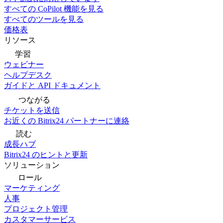
すべての CoPilot 機能を見る
すべてのツールを見る
価格表
リソース
学習
ウェビナー
ヘルプデスク
ガイドと API ドキュメント
つながる
チケットを送信
お近くの Bitrix24 パートナーに連絡
読む
成長ハブ
Bitrix24 のヒントと更新
ソリューション
ロール
マーケティング
人事
プロジェクト管理
カスタマーサービス