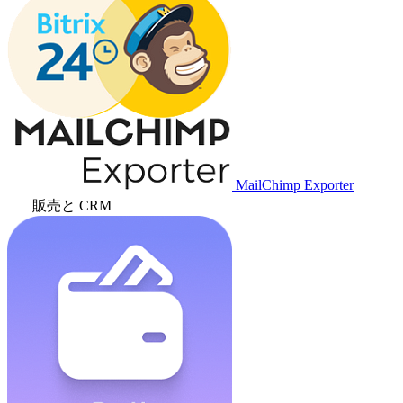
MailChimp Exporter
販売と CRM