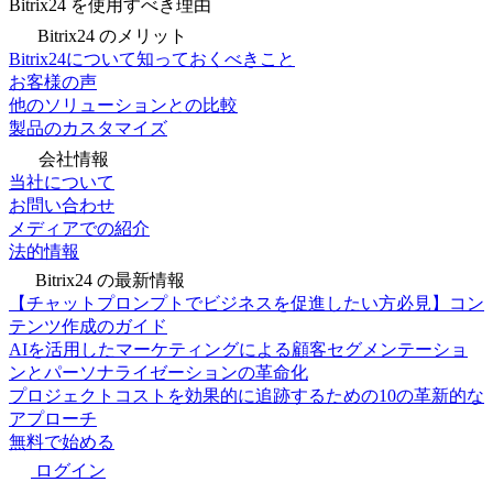
Bitrix24 を使用すべき理由
Bitrix24 のメリット
Bitrix24について知っておくべきこと
お客様の声
他のソリューションとの比較
製品のカスタマイズ
会社情報
当社について
お問い合わせ
メディアでの紹介
法的情報
Bitrix24 の最新情報
【チャットプロンプトでビジネスを促進したい方必見】コン
テンツ作成のガイド
AIを活用したマーケティングによる顧客セグメンテーショ
ンとパーソナライゼーションの革命化
プロジェクトコストを効果的に追跡するための10の革新的な
アプローチ
無料で始める
ログイン