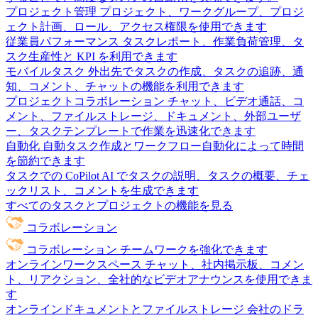
プロジェクト管理
プロジェクト、ワークグループ、プロジ
ェクト計画、ロール、アクセス権限を使用できます
従業員パフォーマンス
タスクレポート、作業負荷管理、タ
スク生産性と KPI を利用できます
モバイルタスク
外出先でタスクの作成、タスクの追跡、通
知、コメント、チャットの機能を利用できます
プロジェクトコラボレーション
チャット、ビデオ通話、コ
メント、ファイルストレージ、ドキュメント、外部ユーザ
ー、タスクテンプレートで作業を迅速化できます
自動化
自動タスク作成とワークフロー自動化によって時間
を節約できます
タスクでの CoPilot
AI でタスクの説明、タスクの概要、チェ
ックリスト、コメントを生成できます
すべてのタスクとプロジェクトの機能を見る
コラボレーション
コラボレーション
チームワークを強化できます
オンラインワークスペース
チャット、社内掲示板、コメン
ト、リアクション、全社的なビデオアナウンスを使用できま
す
オンラインドキュメントとファイルストレージ
会社のドラ