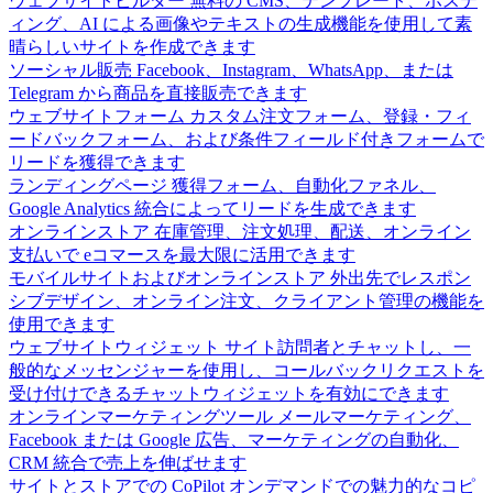
ウェブサイトビルダー
無料の CMS、テンプレート、ホステ
ィング、AI による画像やテキストの生成機能を使用して素
晴らしいサイトを作成できます
ソーシャル販売
Facebook、Instagram、WhatsApp、または
Telegram から商品を直接販売できます
ウェブサイトフォーム
カスタム注文フォーム、登録・フィ
ードバックフォーム、および条件フィールド付きフォームで
リードを獲得できます
ランディングページ
獲得フォーム、自動化ファネル、
Google Analytics 統合によってリードを生成できます
オンラインストア
在庫管理、注文処理、配送、オンライン
支払いで eコマースを最大限に活用できます
モバイルサイトおよびオンラインストア
外出先でレスポン
シブデザイン、オンライン注文、クライアント管理の機能を
使用できます
ウェブサイトウィジェット
サイト訪問者とチャットし、一
般的なメッセンジャーを使用し、コールバックリクエストを
受け付けできるチャットウィジェットを有効にできます
オンラインマーケティングツール
メールマーケティング、
Facebook または Google 広告、マーケティングの自動化、
CRM 統合で売上を伸ばせます
サイトとストアでの CoPilot
オンデマンドでの魅力的なコピ