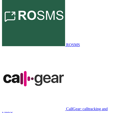
ROSMS
CallGear: calltracking and