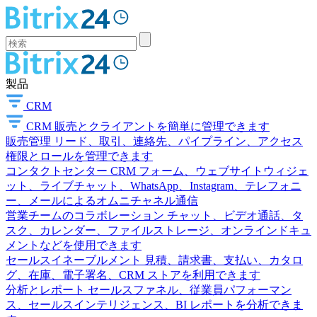
製品
CRM
CRM
販売とクライアントを簡単に管理できます
販売管理
リード、取引、連絡先、パイプライン、アクセス
権限とロールを管理できます
コンタクトセンター
CRM フォーム、ウェブサイトウィジェ
ット、ライブチャット、WhatsApp、Instagram、テレフォニ
ー、メールによるオムニチャネル通信
営業チームのコラボレーション
チャット、ビデオ通話、タ
スク、カレンダー、ファイルストレージ、オンラインドキュ
メントなどを使用できます
セールスイネーブルメント
見積、請求書、支払い、カタロ
グ、在庫、電子署名、CRM ストアを利用できます
分析とレポート
セールスファネル、従業員パフォーマン
ス、セールスインテリジェンス、BI レポートを分析できま